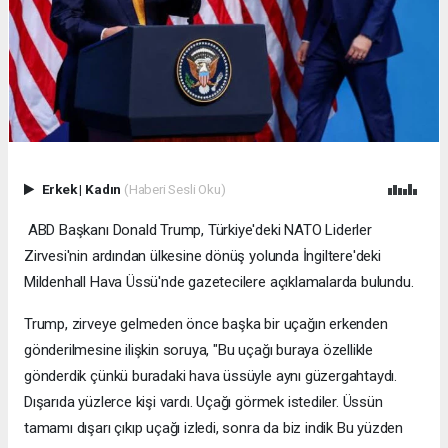
Erkek
|
Kadın
(Haberi Sesli Oku)
ABD Başkanı Donald Trump, Türkiye'deki NATO Liderler
Zirvesi'nin ardından ülkesine dönüş yolunda İngiltere'deki
Mildenhall Hava Üssü'nde gazetecilere açıklamalarda bulundu.
Trump, zirveye gelmeden önce başka bir uçağın erkenden
gönderilmesine ilişkin soruya, "Bu uçağı buraya özellikle
gönderdik çünkü buradaki hava üssüyle aynı güzergahtaydı.
Dışarıda yüzlerce kişi vardı. Uçağı görmek istediler. Üssün
tamamı dışarı çıkıp uçağı izledi, sonra da biz indik Bu yüzden