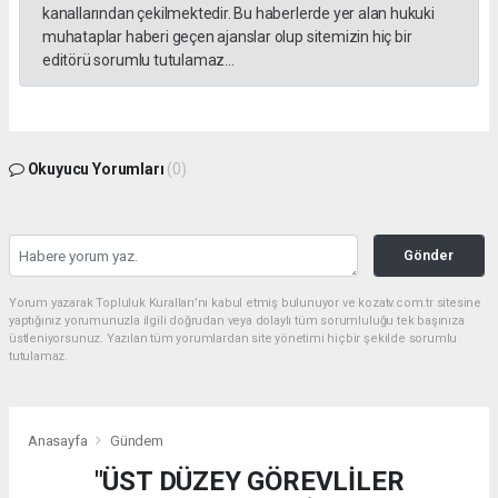
kanallarından çekilmektedir. Bu haberlerde yer alan hukuki
muhataplar haberi geçen ajanslar olup sitemizin hiç bir
editörü sorumlu tutulamaz...
Okuyucu Yorumları
(0)
Gönder
Yorum yazarak Topluluk Kuralları’nı kabul etmiş bulunuyor ve kozatv.com.tr sitesine
yaptığınız yorumunuzla ilgili doğrudan veya dolaylı tüm sorumluluğu tek başınıza
üstleniyorsunuz. Yazılan tüm yorumlardan site yönetimi hiçbir şekilde sorumlu
tutulamaz.
Anasayfa
Gündem
"ÜST DÜZEY GÖREVLİLER