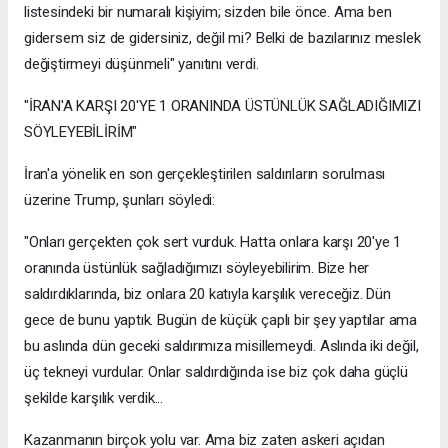
listesindeki bir numaralı kişiyim; sizden bile önce. Ama ben
gidersem siz de gidersiniz, değil mi? Belki de bazılarınız meslek
değiştirmeyi düşünmeli" yanıtını verdi.
"İRAN'A KARŞI 20'YE 1 ORANINDA ÜSTÜNLÜK SAĞLADIĞIMIZI
SÖYLEYEBİLİRİM"
İran'a yönelik en son gerçekleştirilen saldırıların sorulması
üzerine Trump, şunları söyledi:
"Onları gerçekten çok sert vurduk. Hatta onlara karşı 20'ye 1
oranında üstünlük sağladığımızı söyleyebilirim. Bize her
saldırdıklarında, biz onlara 20 katıyla karşılık vereceğiz. Dün
gece de bunu yaptık. Bugün de küçük çaplı bir şey yaptılar ama
bu aslında dün geceki saldırımıza misillemeydi. Aslında iki değil,
üç tekneyi vurdular. Onlar saldırdığında ise biz çok daha güçlü
şekilde karşılık verdik...
Kazanmanın birçok yolu var. Ama biz zaten askeri açıdan