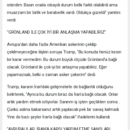
isterdim. Basın orada olsaydı durum belki farklı olabilirdi ama
muazzam bir birlik ve beraberlik vardı. Oldukça güzeldi" yanıtını
verdi.
"GRÖNLAND İLE ÇOK İYİ BİR ANLAŞMA YAPABİLİRİZ"
Avrupa'dan daha fazla Amerikan askerinin çekilip
çekilmeyeceğine ilişkin soruya Trump, "Bu konuda henüz kesin
bir karar vermedim. Bu durum büyük ölçüde Grönland'a bağlı
olacak. Grönland ile çok iyi bir anlaşma yapabiliriz. Eğer
yapamazsak, belki o zaman asker çekerim" dedi.
Trump, kararın İran'daki gelişmelerle de bağlantılı olduğunu
belirterek, "Ayrıca bu durum biraz da İran'a bağlı olacak. Onlar
artık yardım etmek istiyorlar. Sanırım iş işten geçtikten sonra...
Çünkü aslına bakarsanız artık yapılacak pek bir savaş kalmadı.
Yine de bazı şeyler İran'a bağlı olacak" ifadelerini kullandı.
"AVRUPALILAR, İRAN'A KARŞI YARDIM ETME ŞANSLARI