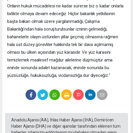
Onların hukuk mücadelesi ne kadar sürerse biz o kadar onlarla
birlikte olmaya devam edeceğiz. Hiçbir bakanlık yetkilisinin
başta bakan olmak üzere yargılanmadığı, Çalışma
Bakanlığı’ndan hala soruşturulsunlar izninin gelmediği,
bahanelerle olayın üstünden yıllar geçmiş olmasına rağmen
hala üst düzey görevliler hakkında tek bir dava açılmamış
olması bu ülken açısından yüz karasıdır. Ve yüz karasını
temizlemek maalesef mağdur ailelerine düşmüştür ama
eninde sonunda adalet kazanacak, eninde sonunda bu
yüzsüzlüğe, hukuksuzluğa, vicdansızlığa dur diyeceğiz."
Anadolu Ajansı (AA), İhlas Haber Ajansı (İHA), Demirören
Haber Ajansı (DHA) ve diğer ajanslar tarafından eklenen tüm
haberler, sitemizin editörlerinin müdahalesi olmadan ajans