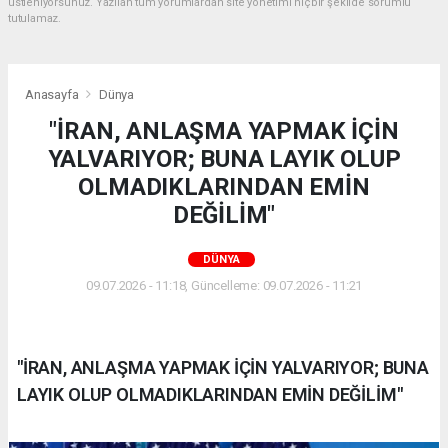
üstleniyorsunuz. Yazılan tüm yorumlardan site yönetimi hiçbir şekilde sorumlu
tutulamaz.
Anasayfa
Dünya
"İRAN, ANLAŞMA YAPMAK İÇİN
YALVARIYOR; BUNA LAYIK OLUP
OLMADIKLARINDAN EMİN
DEĞİLİM"
DÜNYA
09.07.2026 - 11:18, Güncelleme: 09.07.2026 - 11:21
"İRAN, ANLAŞMA YAPMAK İÇİN YALVARIYOR; BUNA
LAYIK OLUP OLMADIKLARINDAN EMİN DEĞİLİM"