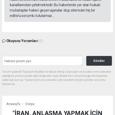
kanallarından çekilmektedir. Bu haberlerde yer alan hukuki
muhataplar haberi geçen ajanslar olup sitemizin hiç bir
editörü sorumlu tutulamaz...
Okuyucu Yorumları
(0)
Gönder
Yorum yazarak Topluluk Kuralları’nı kabul etmiş bulunuyor ve kozatv.com.tr sitesine
yaptığınız yorumunuzla ilgili doğrudan veya dolaylı tüm sorumluluğu tek başınıza
üstleniyorsunuz. Yazılan tüm yorumlardan site yönetimi hiçbir şekilde sorumlu
tutulamaz.
Anasayfa
Dünya
"İRAN, ANLAŞMA YAPMAK İÇİN