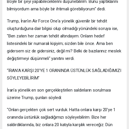
Böyle bir şeyi yapabileceklerini düşünebilirim. Bunu yaptıklarını
bilmiyordum ama böyle bir ihtimali görebiliyorum" dedi.
Trump, İran'ın Air Force One'a yönelik güvenilir bir tehdit
oluşturduğuna dair bilgisi olup olmadığı yönündeki soruya ise,
"Ben zaten her zaman tehdit altındayım. Onların hedef
listesindeki bir numaralı kişiyim; sizden bile önce. Ama ben
gidersem siz de gidersiniz, değil mi? Belki de bazılarınız meslek
değiştirmeyi düşünmeli" yanıtını verdi.
"İRAN'A KARŞI 20'YE 1 ORANINDA ÜSTÜNLÜK SAĞLADIĞIMIZI
SÖYLEYEBİLİRİM"
İran'a yönelik en son gerçekleştirilen saldırıların sorulması
üzerine Trump, şunları söyledi:
"Onları gerçekten çok sert vurduk. Hatta onlara karşı 20'ye 1
oranında üstünlük sağladığımızı söyleyebilirim. Bize her
saldırdıklarında, biz onlara 20 katıyla karşılık vereceğiz. Dün