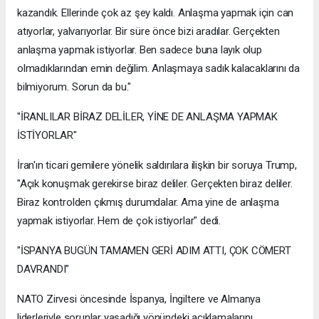
kazandık. Ellerinde çok az şey kaldı. Anlaşma yapmak için can
atıyorlar, yalvarıyorlar. Bir süre önce bizi aradılar. Gerçekten
anlaşma yapmak istiyorlar. Ben sadece buna layık olup
olmadıklarından emin değilim. Anlaşmaya sadık kalacaklarını da
bilmiyorum. Sorun da bu."
"İRANLILAR BİRAZ DELİLER, YİNE DE ANLAŞMA YAPMAK
İSTİYORLAR"
İran'ın ticari gemilere yönelik saldırılara ilişkin bir soruya Trump,
"Açık konuşmak gerekirse biraz deliler. Gerçekten biraz deliler.
Biraz kontrolden çıkmış durumdalar. Ama yine de anlaşma
yapmak istiyorlar. Hem de çok istiyorlar" dedi.
"İSPANYA BUGÜN TAMAMEN GERİ ADIM ATTI, ÇOK CÖMERT
DAVRANDI"
NATO Zirvesi öncesinde İspanya, İngiltere ve Almanya
liderleriyle sorunlar yaşadığı yönündeki açıklamalarını