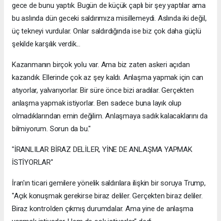
gece de bunu yaptık. Bugün de küçük çaplı bir şey yaptılar ama
bu aslında dün geceki saldırımıza misillemeydi. Aslında iki değil,
üç tekneyi vurdular. Onlar saldırdığında ise biz çok daha güçlü
şekilde karşılık verdik...
Kazanmanın birçok yolu var. Ama biz zaten askeri açıdan
kazandık. Ellerinde çok az şey kaldı. Anlaşma yapmak için can
atıyorlar, yalvarıyorlar. Bir süre önce bizi aradılar. Gerçekten
anlaşma yapmak istiyorlar. Ben sadece buna layık olup
olmadıklarından emin değilim. Anlaşmaya sadık kalacaklarını da
bilmiyorum. Sorun da bu."
"İRANLILAR BİRAZ DELİLER, YİNE DE ANLAŞMA YAPMAK
İSTİYORLAR"
İran'ın ticari gemilere yönelik saldırılara ilişkin bir soruya Trump,
"Açık konuşmak gerekirse biraz deliler. Gerçekten biraz deliler.
Biraz kontrolden çıkmış durumdalar. Ama yine de anlaşma