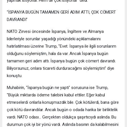
yapmak istiyorlar. Hem de çok istiyorlar" dedi.
"İSPANYA BUGÜN TAMAMEN GERİ ADIM ATTI, ÇOK CÖMERT
DAVRANDI"
NATO Zirvesi öncesinde İspanya, İngiltere ve Almanya
liderleriyle sorunlar yaşadığı yönündeki açıklamalarını
hatırlatılması üzerine Trump, "Evet. İspanya ile ilgili sorunlarım
olduğunu söylemiştim, hala da var. Ancak İspanya bugün
tamamen geri adım attı. İspanya bugün çok cömert davrandı.
Biliyorsunuz, onlara ticareti durduracağımı söylemiştim" diye
konuştu.
Muhabirin, "İspanya bugün ne yaptı" sorusuna ise Trump,
"Büyük miktarda ödeme talebini kabul ettiler. Eğer kabul
etmeselerdi onlarla konuşmazdık bile. Çok kötülerdi, bana göre
çok kötü davrandılar. Ancak bugün o odada harika bir birliktelik
vardı. NATO odası... Gerçekten oldukça şaşırtıcıydı aslında. Bu
durumun çok iyi bir yönü vardı. Aslında basının da kalabilmesini