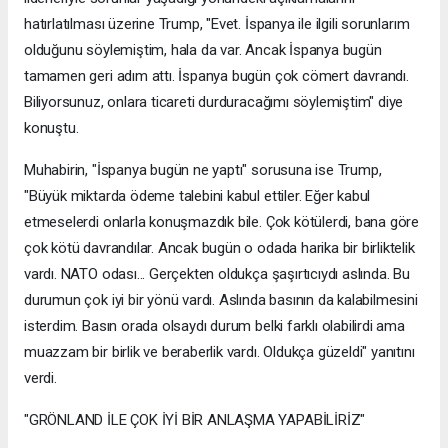
hatırlatılması üzerine Trump, "Evet. İspanya ile ilgili sorunlarım
olduğunu söylemiştim, hala da var. Ancak İspanya bugün
tamamen geri adım attı. İspanya bugün çok cömert davrandı.
Biliyorsunuz, onlara ticareti durduracağımı söylemiştim" diye
konuştu.
Muhabirin, "İspanya bugün ne yaptı" sorusuna ise Trump,
"Büyük miktarda ödeme talebini kabul ettiler. Eğer kabul
etmeselerdi onlarla konuşmazdık bile. Çok kötülerdi, bana göre
çok kötü davrandılar. Ancak bugün o odada harika bir birliktelik
vardı. NATO odası... Gerçekten oldukça şaşırtıcıydı aslında. Bu
durumun çok iyi bir yönü vardı. Aslında basının da kalabilmesini
isterdim. Basın orada olsaydı durum belki farklı olabilirdi ama
muazzam bir birlik ve beraberlik vardı. Oldukça güzeldi" yanıtını
verdi.
"GRÖNLAND İLE ÇOK İYİ BİR ANLAŞMA YAPABİLİRİZ"