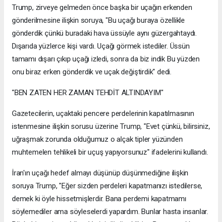
Trump, zirveye gelmeden önce başka bir uçağın erkenden
gönderilmesine ilişkin soruya, "Bu uçağı buraya özellikle
gönderdik çünkü buradaki hava üssüyle aynı güzergahtaydı.
Dışarıda yüzlerce kişi vardı. Uçağı görmek istediler. Üssün
tamamı dışarı çıkıp uçağı izledi, sonra da biz indik Bu yüzden
onu biraz erken gönderdik ve uçak değiştirdik" dedi.
"BEN ZATEN HER ZAMAN TEHDİT ALTINDAYIM"
Gazetecilerin, uçaktaki pencere perdelerinin kapatılmasının
istenmesine ilişkin sorusu üzerine Trump, "Evet çünkü, bilirsiniz,
uğraşmak zorunda olduğumuz o alçak tipler yüzünden
muhtemelen tehlikeli bir uçuş yapıyorsunuz" ifadelerini kullandı.
İran'ın uçağı hedef almayı düşünüp düşünmediğine ilişkin
soruya Trump, "Eğer sizden perdeleri kapatmanızı istedilerse,
demek ki öyle hissetmişlerdir. Bana perdemi kapatmamı
söylemediler ama söyleselerdi yapardım. Bunlar hasta insanlar.