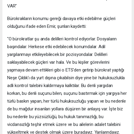
VAR"
Bürokrakların konumu gereği davaya etki edebilme güçleri
olduğunu ifade eden Emir, şunları kaydetti:
"O bürokratlar şu anda delilleri kontrol ediyorlar. Dosyaların
başındalar. Herkese etki edebilecek konumdalar. Adil
yargılanmayı etkileyebilecek bir pozisyondalar. Delilleri
saklayabilecek güçleri var hala. Ve bu kişiler görevlerini
yapmaya devam ettikleri gibi o ETS'den getirip bürokrat yaptığı
Neşe Çıldık’ı da yurt dışına çıkabilsin diye yine bir hukuksuzlukla
adli kontrol talebini kaldırmaya kalktılar. Bu denli yargıdan
korkan, bu denli suçunu bilen, suçunu bastırmak için yargıya her
türlü baskın yapan, her türlü hukuksuzluğu yapan ve bu nedenle
de bu mağdur insanları yollara düşüren bir anlayış var. İşte biz
bu nedenle bu yüzsüzlüğü, bu hukuk tanımazlığı, bu
vicdansızlığı teşhir etmek üzere ve bu ailelerin adalet talebini
yükseltmek ve destek olmak üzere buradayız. Yanlarındayız.