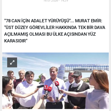
16.07.2026 - 14:29
"78 CAN İÇİN ADALET YÜRÜYÜŞÜ"... MURAT EMİR:
"ÜST DÜZEY GÖREVLİLER HAKKINDA TEK BİR DAVA
AÇILMAMIŞ OLMASI BU ÜLKE AÇISINDAN YÜZ
KARASIDIR"