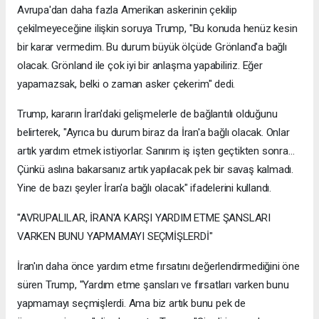
Avrupa'dan daha fazla Amerikan askerinin çekilip
çekilmeyeceğine ilişkin soruya Trump, "Bu konuda henüz kesin
bir karar vermedim. Bu durum büyük ölçüde Grönland'a bağlı
olacak. Grönland ile çok iyi bir anlaşma yapabiliriz. Eğer
yapamazsak, belki o zaman asker çekerim" dedi.
Trump, kararın İran'daki gelişmelerle de bağlantılı olduğunu
belirterek, "Ayrıca bu durum biraz da İran'a bağlı olacak. Onlar
artık yardım etmek istiyorlar. Sanırım iş işten geçtikten sonra...
Çünkü aslına bakarsanız artık yapılacak pek bir savaş kalmadı.
Yine de bazı şeyler İran'a bağlı olacak" ifadelerini kullandı.
"AVRUPALILAR, İRAN'A KARŞI YARDIM ETME ŞANSLARI
VARKEN BUNU YAPMAMAYI SEÇMİŞLERDİ"
İran'ın daha önce yardım etme fırsatını değerlendirmediğini öne
süren Trump, "Yardım etme şansları ve fırsatları varken bunu
yapmamayı seçmişlerdi. Ama biz artık bunu pek de