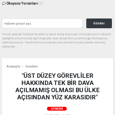
Okuyucu Yorumları
(0)
Gönder
Yorum yazarak Topluluk Kuralları’nı kabul etmiş bulunuyor ve kozatv.com.tr sitesine
yaptığınız yorumunuzla ilgili doğrudan veya dolaylı tüm sorumluluğu tek başınıza
üstleniyorsunuz. Yazılan tüm yorumlardan site yönetimi hiçbir şekilde sorumlu
tutulamaz.
Anasayfa
Gündem
"ÜST DÜZEY GÖREVLİLER
HAKKINDA TEK BİR DAVA
AÇILMAMIŞ OLMASI BU ÜLKE
AÇISINDAN YÜZ KARASIDIR"
GÜNDEM