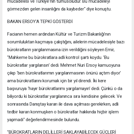
mücadelesi ve Türkiye'nin turnusoludur. Bu mücadeleyi
görmezden gelen insanlığını da kaybeder" diye konuştu.
BAKAN ERSOY'A TEPKİ GÖSTERDİ
Facianın hemen ardından Kültür ve Turizm Bakanlığı’nın
sorumluluktan kaçmaya çalıştığını, ailelerin mücadelesiyle bazı
bürokratların yargılanmasına izin verildiğini söyleyen Emir,
"Mahkeme bu bürokratlara adli kontrol şartı koydu. 'Bu
bürokratlar yargılansın' dedi. Mehmet Nuri Ersoy kamuoyuna
çıkıp ‘ben bürokratlarımın yargılanmasının önünü açtım diyor’
ama bürokratlarını korumak için bir yıl direndi. İki kere
başvuruya ‘hayır bürokratlarımı yargılamayın’ dedi. Çünkü o da
biliyordu ki bürokratlar yargılanınca sıra kendisine gelecek. Ve
sonrasında Danıştay kararı ile dava açılması gerekirken, adli
tedbir kararı konmuşken o bürokratlar hakkında hiçbir işlem
yapmadı" değerlendirmesinde bulundu.
"BÜROKRATLARIN DELİLLERİ SAKLAYABİLECEK GÜÇLERİ