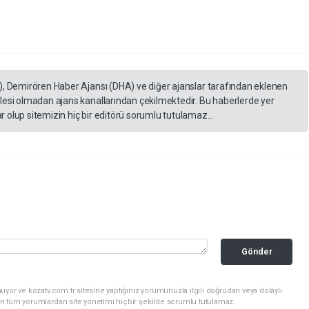
), Demirören Haber Ajansı (DHA) ve diğer ajanslar tarafından eklenen
lesi olmadan ajans kanallarından çekilmektedir. Bu haberlerde yer
 olup sitemizin hiç bir editörü sorumlu tutulamaz...
Gönder
yor ve kozatv.com.tr sitesine yaptığınız yorumunuzla ilgili doğrudan veya dolaylı
n tüm yorumlardan site yönetimi hiçbir şekilde sorumlu tutulamaz.