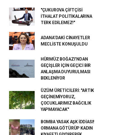
"ÇUKUROVA ÇİFTÇİSİ
İTHALAT POLİTİKALARINA
TERK EDİLEMEZ!"
ADANA’DAKİ CİNAYETLER
MECLİSTE KONUŞULDU
HÜRMÜZ BOĞAZI’NDAN
GEÇİŞLER İÇİN GEÇİCİ BİR
ANLAŞMA DUYURULMASI
BEKLENİYOR
ÜZÜM ÜRETİCİLERİ: "ARTIK
GEÇİNEMİYORUZ,
ÇOCUKLARIMIZ BAĞCILIK
YAPMAYACAK"
BOMBA YASAK AŞK İDDİASI!
ORMANA GÖTÜRÜP KADIN
KIYAFETİ GİYDİREREK...