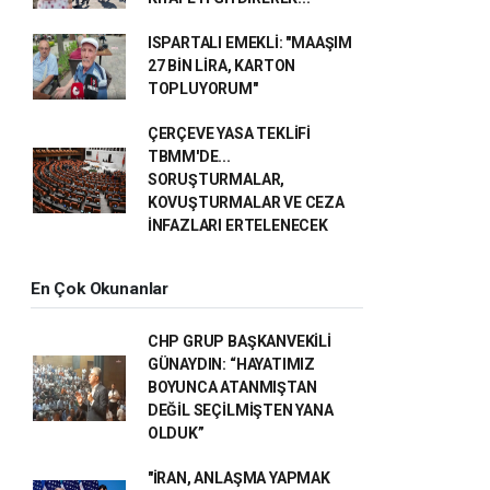
ISPARTALI EMEKLİ: "MAAŞIM
27 BİN LİRA, KARTON
TOPLUYORUM"
ÇERÇEVE YASA TEKLİFİ
TBMM'DE...
SORUŞTURMALAR,
KOVUŞTURMALAR VE CEZA
İNFAZLARI ERTELENECEK
En Çok Okunanlar
CHP GRUP BAŞKANVEKİLİ
GÜNAYDIN: “HAYATIMIZ
BOYUNCA ATANMIŞTAN
DEĞİL SEÇİLMİŞTEN YANA
OLDUK”
"İRAN, ANLAŞMA YAPMAK