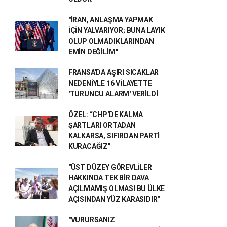
"İRAN, ANLAŞMA YAPMAK
İÇİN YALVARIYOR; BUNA LAYIK
OLUP OLMADIKLARINDAN
EMİN DEĞİLİM"
FRANSA'DA AŞIRI SICAKLAR
NEDENİYLE 16 VİLAYETTE
'TURUNCU ALARM' VERİLDİ
ÖZEL: “CHP'DE KALMA
ŞARTLARI ORTADAN
KALKARSA, SIFIRDAN PARTİ
KURACAĞIZ"
"ÜST DÜZEY GÖREVLİLER
HAKKINDA TEK BİR DAVA
AÇILMAMIŞ OLMASI BU ÜLKE
AÇISINDAN YÜZ KARASIDIR"
"VURURSANIZ