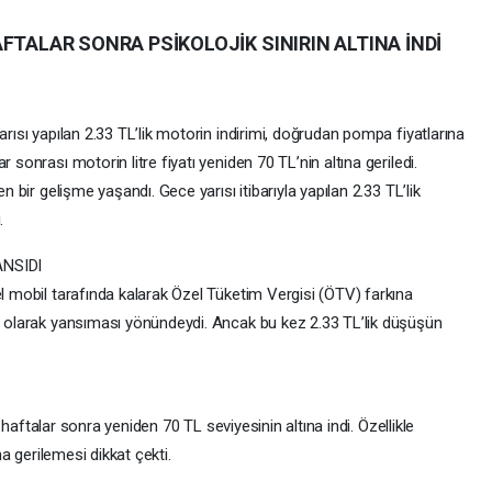
FTALAR SONRA PSİKOLOJİK SINIRIN ALTINA İNDİ
arısı yapılan 2.33 TL’lik motorin indirimi, doğrudan pompa fiyatlarına
 sonrası motorin litre fiyatı yeniden 70 TL’nin altına geriledi.
n bir gelişme yaşandı. Gece yarısı itibarıyla yapılan 2.33 TL’lik
.
NSIDI
el mobil tarafında kalarak Özel Tüketim Vergisi (ÖTV) farkına
im olarak yansıması yönündeydi. Ancak bu kez 2.33 TL’lik düşüşün
ı, haftalar sonra yeniden 70 TL seviyesinin altına indi. Özellikle
na gerilemesi dikkat çekti.