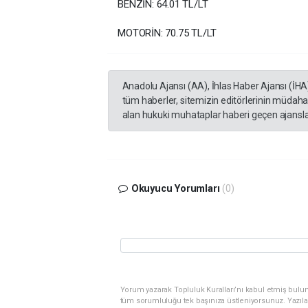
BENZİN: 64.01 TL/LT
MOTORİN: 70.75 TL/LT
Anadolu Ajansı (AA), İhlas Haber Ajansı (İHA
tüm haberler, sitemizin editörlerinin müdaha
alan hukuki muhataplar haberi geçen ajanslar
Okuyucu Yorumları
(0)
Yorum yazarak Topluluk Kuralları’nı kabul etmiş bulunu
tüm sorumluluğu tek başınıza üstleniyorsunuz. Yazıla