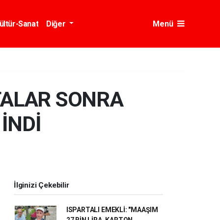
ültür-Sanat
Diğer
Menü
TALAR SONRA
 İNDİ
İlginizi Çekebilir
ISPARTALI EMEKLİ: "MAAŞIM