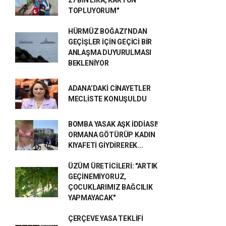
27 BİN LİRA, KARTON
TOPLUYORUM"
HÜRMÜZ BOĞAZI’NDAN
GEÇİŞLER İÇİN GEÇİCİ BİR
ANLAŞMA DUYURULMASI
BEKLENİYOR
ADANA’DAKİ CİNAYETLER
MECLİSTE KONUŞULDU
BOMBA YASAK AŞK İDDİASI!
ORMANA GÖTÜRÜP KADIN
KIYAFETİ GİYDİREREK...
ÜZÜM ÜRETİCİLERİ: "ARTIK
GEÇİNEMİYORUZ,
ÇOCUKLARIMIZ BAĞCILIK
YAPMAYACAK"
ÇERÇEVE YASA TEKLİFİ