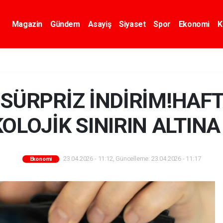
Magazin
Gündem
Asayiş
Siyaset
Spor
Ekonomi
K
 SÜRPRİZ İNDİRİM!HAF
OLOJİK SINIRIN ALTINA
23.04.2026 - 11:12, Güncelleme: 23.04.2026 - 11:17
Ekonomi