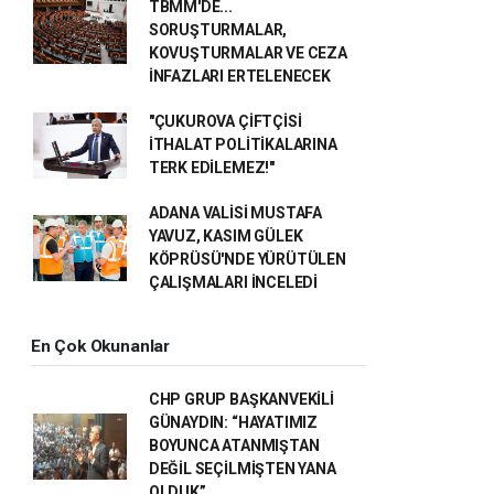
TBMM'DE...
SORUŞTURMALAR,
KOVUŞTURMALAR VE CEZA
İNFAZLARI ERTELENECEK
"ÇUKUROVA ÇİFTÇİSİ
İTHALAT POLİTİKALARINA
TERK EDİLEMEZ!"
ADANA VALİSİ MUSTAFA
YAVUZ, KASIM GÜLEK
KÖPRÜSÜ'NDE YÜRÜTÜLEN
ÇALIŞMALARI İNCELEDİ
En Çok Okunanlar
CHP GRUP BAŞKANVEKİLİ
GÜNAYDIN: “HAYATIMIZ
BOYUNCA ATANMIŞTAN
DEĞİL SEÇİLMİŞTEN YANA
OLDUK”