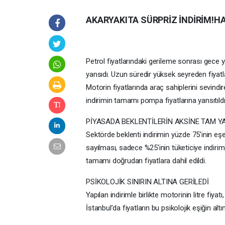
AKARYAKITA SÜRPRİZ İNDİRİM!HA
Petrol fiyatlarındaki gerileme sonrası gece y
yansıdı. Uzun süredir yüksek seyreden fiyatlar
Motorin fiyatlarında araç sahiplerini sevindire
indirimin tamamı pompa fiyatlarına yansıtıldı
PİYASADA BEKLENTİLERİN AKSİNE TAM YA
Sektörde beklenti indirimin yüzde 75'inin eş
sayılması, sadece %25'inin tüketiciye indir
tamamı doğrudan fiyatlara dahil edildi.
PSİKOLOJİK SINIRIN ALTINA GERİLEDİ
Yapılan indirimle birlikte motorinin litre fiyat
İstanbul’da fiyatların bu psikolojik eşiğin altı