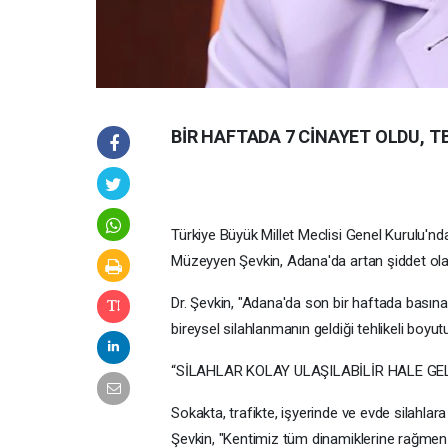
BİR HAFTADA 7 CİNAYET OLDU, 
Türkiye Büyük Millet Meclisi Genel Kurulu'n
Müzeyyen Şevkin, Adana'da artan şiddet olayl
Dr. Şevkin, "Adana'da son bir haftada basın
bireysel silahlanmanın geldiği tehlikeli boyu
“SİLAHLAR KOLAY ULAŞILABİLİR HALE GEL
Sokakta, trafikte, işyerinde ve evde silahla
Şevkin, "Kentimiz tüm dinamiklerine rağmen su