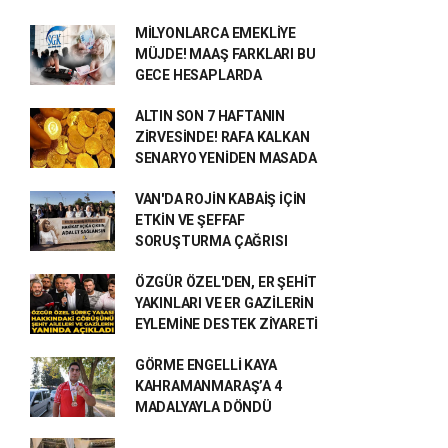
MİLYONLARCA EMEKLİYE
MÜJDE! MAAŞ FARKLARI BU
GECE HESAPLARDA
ALTIN SON 7 HAFTANIN
ZİRVESİNDE! RAFA KALKAN
SENARYO YENİDEN MASADA
VAN'DA ROJİN KABAİŞ İÇİN
ETKİN VE ŞEFFAF
SORUŞTURMA ÇAĞRISI
ÖZGÜR ÖZEL'DEN, ER ŞEHİT
YAKINLARI VE ER GAZİLERİN
EYLEMİNE DESTEK ZİYARETİ
GÖRME ENGELLİ KAYA
KAHRAMANMARAŞ’A 4
MADALYAYLA DÖNDÜ