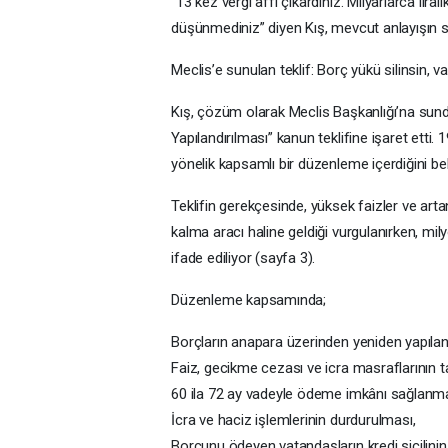
“13 kez vergi affı çıkardınız. Milyarlarca li
düşünmediniz” diyen Kış, mevcut anlayışın sosy
Meclis’e sunulan teklif: Borç yükü silinsin, 
Kış, çözüm olarak Meclis Başkanlığı’na sundu
Yapılandırılması” kanun teklifine işaret etti.
yönelik kapsamlı bir düzenleme içerdiğini belir
Teklifin gerekçesinde, yüksek faizler ve arta
kalma aracı haline geldiği vurgulanırken, mi
ifade ediliyor (sayfa 3).
Düzenleme kapsamında;
Borçların anapara üzerinden yeniden yapıland
Faiz, gecikme cezası ve icra masraflarının 
60 ila 72 ay vadeyle ödeme imkânı sağlanma
İcra ve haciz işlemlerinin durdurulması,
Borcunu ödeyen vatandaşların kredi sicilini