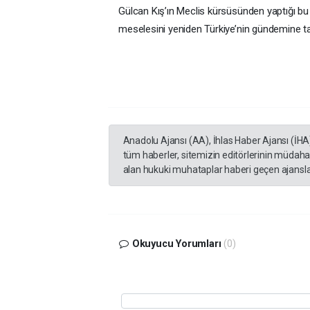
Gülcan Kış’ın Meclis kürsüsünden yaptığı bu ç
meselesini yeniden Türkiye’nin gündemine ta
Anadolu Ajansı (AA), İhlas Haber Ajansı (İHA
tüm haberler, sitemizin editörlerinin müdaha
alan hukuki muhataplar haberi geçen ajanslar
Okuyucu Yorumları
(0)