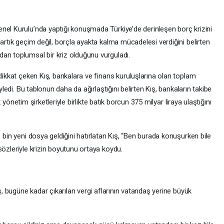
nel Kurulu’nda yaptığı konuşmada Türkiye’de derinleşen borç krizini
 artık geçim değil, borçla ayakta kalma mücadelesi verdiğini belirten
an toplumsal bir kriz olduğunu vurguladı.
 dikkat çeken Kış, bankalara ve finans kuruluşlarına olan toplam
yledi. Bu tablonun daha da ağırlaştığını belirten Kış, bankaların takibe
ık yönetim şirketleriyle birlikte batık borcun 375 milyar liraya ulaştığını
 bin yeni dosya geldiğini hatırlatan Kış, “Ben burada konuşurken bile
sözleriyle krizin boyutunu ortaya koydu.
ış, bugüne kadar çıkarılan vergi aflarının vatandaş yerine büyük