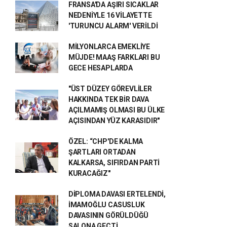
FRANSA'DA AŞIRI SICAKLAR
NEDENİYLE 16 VİLAYETTE
'TURUNCU ALARM' VERİLDİ
MİLYONLARCA EMEKLİYE
MÜJDE! MAAŞ FARKLARI BU
GECE HESAPLARDA
"ÜST DÜZEY GÖREVLİLER
HAKKINDA TEK BİR DAVA
AÇILMAMIŞ OLMASI BU ÜLKE
AÇISINDAN YÜZ KARASIDIR"
ÖZEL: “CHP'DE KALMA
ŞARTLARI ORTADAN
KALKARSA, SIFIRDAN PARTİ
KURACAĞIZ"
DİPLOMA DAVASI ERTELENDİ,
İMAMOĞLU CASUSLUK
DAVASININ GÖRÜLDÜĞÜ
SALONA GEÇTİ