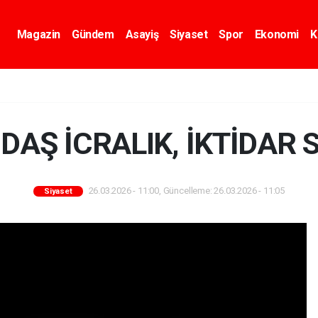
Magazin
Gündem
Asayiş
Siyaset
Spor
Ekonomi
K
DAŞ İCRALIK, İKTİDAR S
26.03.2026 - 11:00, Güncelleme: 26.03.2026 - 11:05
Siyaset