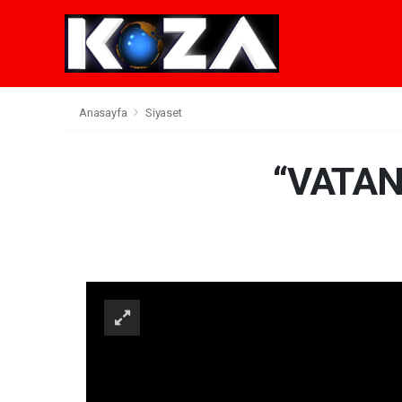
Anasayfa
Siyaset
“VATAN