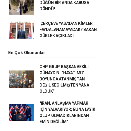
DÜĞÜN BİR ANDA KABUSA
DÖNDÜ!
'ÇERÇEVE YASA'DAN KİMLER
FAYDALANAMAYACAK? BAKAN
GÜRLEK AÇIKLADI
En Çok Okunanlar
CHP GRUP BAŞKANVEKİLİ
GÜNAYDIN: “HAYATIMIZ
BOYUNCA ATANMIŞTAN
DEĞİL SEÇİLMİŞTEN YANA
OLDUK”
"İRAN, ANLAŞMA YAPMAK
İÇİN YALVARIYOR; BUNA LAYIK
OLUP OLMADIKLARINDAN
EMİN DEĞİLİM"