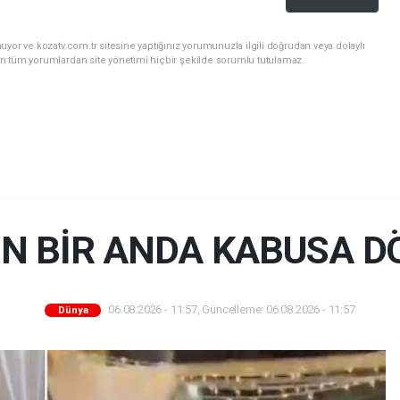
yor ve kozatv.com.tr sitesine yaptığınız yorumunuzla ilgili doğrudan veya dolaylı
n tüm yorumlardan site yönetimi hiçbir şekilde sorumlu tutulamaz.
N BİR ANDA KABUSA D
06.08.2026 - 11:57, Güncelleme: 06.08.2026 - 11:57
Dünya