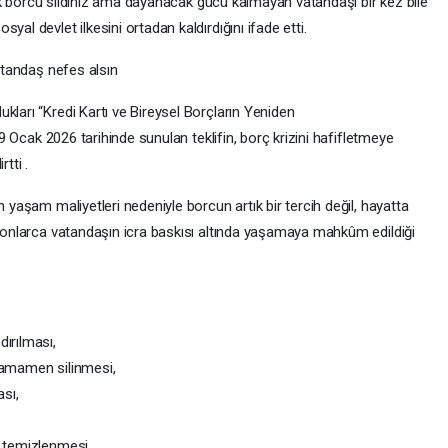
ralık borcu sildiniz ama dayanacak gücü kalmayan vatandaşı bir kez bile
al devlet ilkesini ortadan kaldırdığını ifade etti.
vatandaş nefes alsın
kları “Kredi Kartı ve Bireysel Borçların Yeniden
 19 Ocak 2026 tarihinde sunulan teklifin, borç krizini hafifletmeye
tti .
n yaşam maliyetleri nedeniyle borcun artık bir tercih değil, hayatta
lyonlarca vatandaşın icra baskısı altında yaşamaya mahkûm edildiği
ırılması,
tamamen silinmesi,
sı,
n temizlenmesi