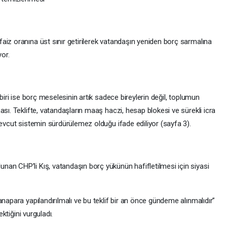
aiz oranına üst sınır getirilerek vatandaşın yeniden borç sarmalına
or.
 biri ise borç meselesinin artık sadece bireylerin değil, toplumun
ası. Teklifte, vatandaşların maaş haczi, hesap blokesi ve sürekli icra
mevcut sistemin sürdürülemez olduğu ifade ediliyor (sayfa 3).
an CHP’li Kış, vatandaşın borç yükünün hafifletilmesi için siyasi
napara yapılandırılmalı ve bu teklif bir an önce gündeme alınmalıdır”
ektiğini vurguladı.