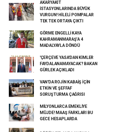
AKARYAKIT
İSTASYONLARINDA BÜYÜK
VURGUN! HİLELİ POMPALAR
TEK TEK ORTAYA ÇIKTI
GÖRME ENGELLİ KAYA
KAHRAMANMARAŞ’A 4
MADALYAYLA DÖNDÜ
'ÇERÇEVE YASA'DAN KİMLER
FAYDALANAMAYACAK? BAKAN
GÜRLEK AÇIKLADI
VAN'DA ROJİN KABAİŞ İÇİN
ETKİN VE ŞEFFAF
SORUŞTURMA ÇAĞRISI
MİLYONLARCA EMEKLİYE
MÜJDE! MAAŞ FARKLARI BU
GECE HESAPLARDA