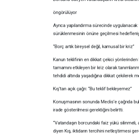
öngörülüyor
Ayrıca yapılandırma sürecinde uygulanacak f
sürüklenmesinin önüne geçilmesi hedefleniy
“Borç artık bireysel değil, kamusal bir kriz”
Kanun teklifinin en dikkat çekici yönlerinden
tamamını etkileyen bir kriz olarak tanımlanm
tehdidi altında yaşadığına dikkat çekilerek 
Kış’tan açık çağrı: “Bu teklif bekleyemez”
Konuşmasının sonunda Meclis’e çağrıda bulun
irade gösterilmesi gerektiğini belirtti.
“Vatandaşın borcundaki faiz yükü silinmeli, a
diyen Kış, iktidarın tercihini netleştirmesi ger