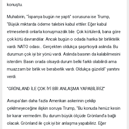
konuştu.
Muhabirin, "İspanya bugün ne yaptı" sorusuna ise Trump,
"Büyük miktarda ödeme talebini kabul ettiler. Eğer kabul
etmeselerdi onlarla konuşmazdık bile. Çok kötülerdi, bana göre
çok kötü davrandılar. Ancak bugün o odada harika bir birliktelik
vardı. NATO odası... Gerçekten oldukça şaşırtıcıydı aslında. Bu
durumun çok iyi bir yönü vardı. Aslında basının da kalabilmesini
isterdim. Basın orada olsaydı durum belki farklı olabilirdi ama
muazzam bir birlik ve beraberlik vardı. Oldukça güzeldi" yanıtını
verdi.
"GRÖNLAND İLE ÇOK İYİ BİR ANLAŞMA YAPABİLİRİZ"
Avrupa'dan daha fazla Amerikan askerinin çekilip
çekilmeyeceğine ilişkin soruya Trump, "Bu konuda henüz kesin
bir karar vermedim. Bu durum büyük ölçüde Grönland'a bağlı
olacak. Grönland ile çok iyi bir anlaşma yapabiliriz. Eğer