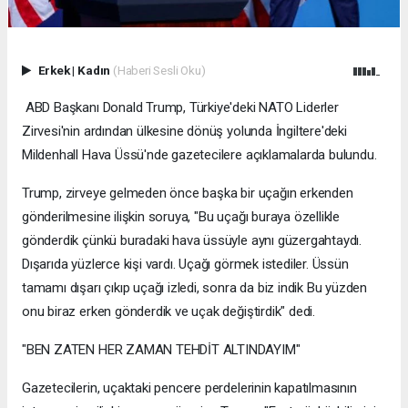
Erkek
|
Kadın
(Haberi Sesli Oku)
ABD Başkanı Donald Trump, Türkiye'deki NATO Liderler
Zirvesi'nin ardından ülkesine dönüş yolunda İngiltere'deki
Mildenhall Hava Üssü'nde gazetecilere açıklamalarda bulundu.
Trump, zirveye gelmeden önce başka bir uçağın erkenden
gönderilmesine ilişkin soruya, "Bu uçağı buraya özellikle
gönderdik çünkü buradaki hava üssüyle aynı güzergahtaydı.
Dışarıda yüzlerce kişi vardı. Uçağı görmek istediler. Üssün
tamamı dışarı çıkıp uçağı izledi, sonra da biz indik Bu yüzden
onu biraz erken gönderdik ve uçak değiştirdik" dedi.
"BEN ZATEN HER ZAMAN TEHDİT ALTINDAYIM"
Gazetecilerin, uçaktaki pencere perdelerinin kapatılmasının