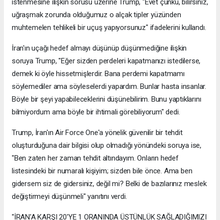
istenmesine ilişkin sorusu üzerine Trump, "Evet çünkü, bilirsiniz,
uğraşmak zorunda olduğumuz o alçak tipler yüzünden
muhtemelen tehlikeli bir uçuş yapıyorsunuz" ifadelerini kullandı.
İran'ın uçağı hedef almayı düşünüp düşünmediğine ilişkin
soruya Trump, "Eğer sizden perdeleri kapatmanızı istedilerse,
demek ki öyle hissetmişlerdir. Bana perdemi kapatmamı
söylemediler ama söyleselerdi yapardım. Bunlar hasta insanlar.
Böyle bir şeyi yapabileceklerini düşünebilirim. Bunu yaptıklarını
bilmiyordum ama böyle bir ihtimali görebiliyorum" dedi.
Trump, İran'ın Air Force One'a yönelik güvenilir bir tehdit
oluşturduğuna dair bilgisi olup olmadığı yönündeki soruya ise,
"Ben zaten her zaman tehdit altındayım. Onların hedef
listesindeki bir numaralı kişiyim; sizden bile önce. Ama ben
gidersem siz de gidersiniz, değil mi? Belki de bazılarınız meslek
değiştirmeyi düşünmeli" yanıtını verdi.
"İRAN'A KARŞI 20'YE 1 ORANINDA ÜSTÜNLÜK SAĞLADIĞIMIZI