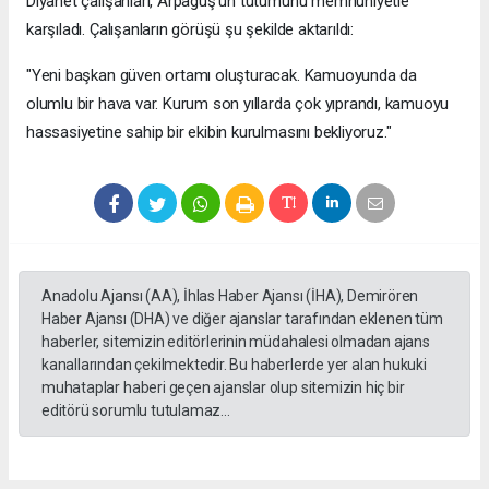
Diyanet çalışanları, Arpaguş'un tutumunu memnuniyetle
karşıladı. Çalışanların görüşü şu şekilde aktarıldı:
"Yeni başkan güven ortamı oluşturacak. Kamuoyunda da
olumlu bir hava var. Kurum son yıllarda çok yıprandı, kamuoyu
hassasiyetine sahip bir ekibin kurulmasını bekliyoruz."
Anadolu Ajansı (AA), İhlas Haber Ajansı (İHA), Demirören
Haber Ajansı (DHA) ve diğer ajanslar tarafından eklenen tüm
haberler, sitemizin editörlerinin müdahalesi olmadan ajans
kanallarından çekilmektedir. Bu haberlerde yer alan hukuki
muhataplar haberi geçen ajanslar olup sitemizin hiç bir
editörü sorumlu tutulamaz...