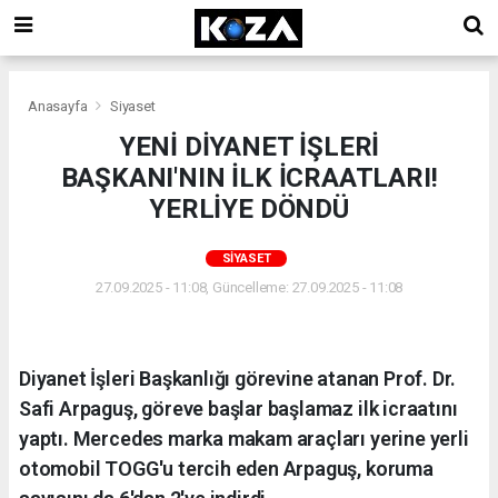
Anasayfa
Siyaset
YENİ DİYANET İŞLERİ
BAŞKANI'NIN İLK İCRAATLARI!
YERLİYE DÖNDÜ
SIYASET
27.09.2025 - 11:08, Güncelleme: 27.09.2025 - 11:08
Diyanet İşleri Başkanlığı görevine atanan Prof. Dr.
Safi Arpaguş, göreve başlar başlamaz ilk icraatını
yaptı. Mercedes marka makam araçları yerine yerli
otomobil TOGG'u tercih eden Arpaguş, koruma