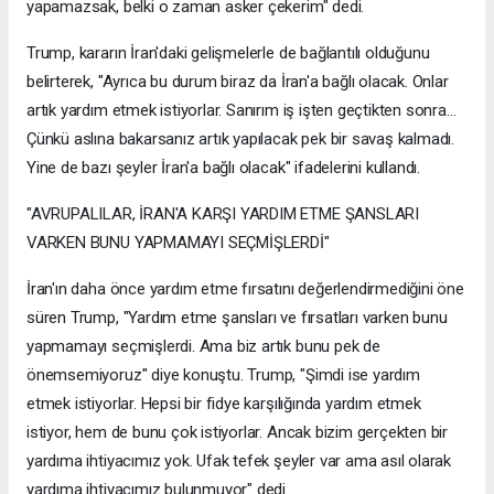
yapamazsak, belki o zaman asker çekerim" dedi.
Trump, kararın İran'daki gelişmelerle de bağlantılı olduğunu
belirterek, "Ayrıca bu durum biraz da İran'a bağlı olacak. Onlar
artık yardım etmek istiyorlar. Sanırım iş işten geçtikten sonra...
Çünkü aslına bakarsanız artık yapılacak pek bir savaş kalmadı.
Yine de bazı şeyler İran'a bağlı olacak" ifadelerini kullandı.
"AVRUPALILAR, İRAN'A KARŞI YARDIM ETME ŞANSLARI
VARKEN BUNU YAPMAMAYI SEÇMİŞLERDİ"
İran'ın daha önce yardım etme fırsatını değerlendirmediğini öne
süren Trump, "Yardım etme şansları ve fırsatları varken bunu
yapmamayı seçmişlerdi. Ama biz artık bunu pek de
önemsemiyoruz" diye konuştu. Trump, "Şimdi ise yardım
etmek istiyorlar. Hepsi bir fidye karşılığında yardım etmek
istiyor, hem de bunu çok istiyorlar. Ancak bizim gerçekten bir
yardıma ihtiyacımız yok. Ufak tefek şeyler var ama asıl olarak
yardıma ihtiyacımız bulunmuyor" dedi.