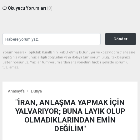
Okuyucu Yorumları
(0)
Gönder
Yorum yazarak Topluluk Kuralları’nı kabul etmiş bulunuyor ve kozatv.com.tr sitesine
yaptığınız yorumunuzla ilgili doğrudan veya dolaylı tüm sorumluluğu tek başınıza
üstleniyorsunuz. Yazılan tüm yorumlardan site yönetimi hiçbir şekilde sorumlu
tutulamaz.
Anasayfa
Dünya
"İRAN, ANLAŞMA YAPMAK İÇİN
YALVARIYOR; BUNA LAYIK OLUP
OLMADIKLARINDAN EMİN
DEĞİLİM"