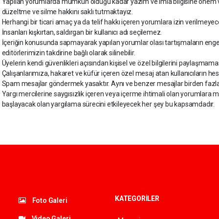
Yapılan yorumlarda mümkün olduğu kadar yazım ve imla bilgisine önem v
düzeltme ve silme hakkını saklı tutmaktayız.
Herhangi bir ticari amaç ya da telif hakkı içeren yorumlara izin verilmeyece
İnsanları kışkırtan, saldırgan bir kullanıcı adı seçilemez.
İçeriğin konusunda sapmayarak yapılan yorumlar olası tartışmaların engel
editörlerimizin takdirine bağlı olarak silinebilir.
Üyelerin kendi güvenlikleri açısından kişisel ve özel bilgilerini paylaşmam
Çalışanlarımıza, hakaret ve küfür içeren özel mesaj atan kullanıcıların hes
Spam mesajlar göndermek yasaktır. Aynı ve benzer mesajlar birden fazla 
Yargı mercilerine saygısızlık içeren veya içerme ihtimali olan yorumlar
başlayacak olan yargılama sürecini etkileyecek her şey bu kapsamdadır.
KATEGORİLER
Foto Galeri
Video Galeri