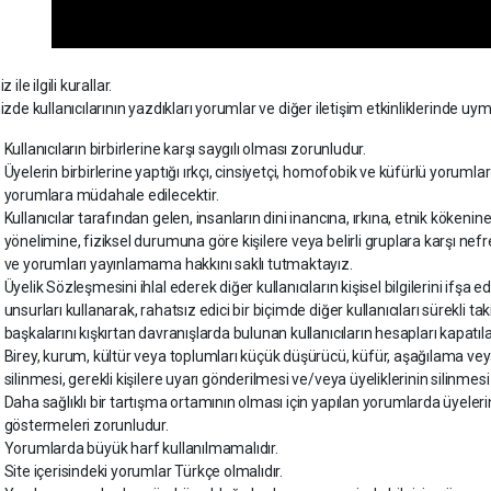
 ile ilgili kurallar.
zde kullanıcılarının yazdıkları yorumlar ve diğer iletişim etkinliklerinde uym
Kullanıcıların birbirlerine karşı saygılı olması zorunludur.
Üyelerin birbirlerine yaptığı ırkçı, cinsiyetçi, homofobik ve küfürlü yor
yorumlara müdahale edilecektir.
Kullanıcılar tarafından gelen, insanların dini inancına, ırkına, etnik kökeni
yönelimine, fiziksel durumuna göre kişilere veya belirli gruplara karşı nefret
ve yorumları yayınlamama hakkını saklı tutmaktayız.
Üyelik Sözleşmesini ihlal ederek diğer kullanıcıların kişisel bilgilerini ifşa ede
unsurları kullanarak, rahatsız edici bir biçimde diğer kullanıcıları sürekli 
başkalarını kışkırtan davranışlarda bulunan kullanıcıların hesapları kapatıla
Birey, kurum, kültür veya toplumları küçük düşürücü, küfür, aşağılama vey
silinmesi, gerekli kişilere uyarı gönderilmesi ve/veya üyeliklerinin silinmes
Daha sağlıklı bir tartışma ortamının olması için yapılan yorumlarda üyelerin
göstermeleri zorunludur.
Yorumlarda büyük harf kullanılmamalıdır.
Site içerisindeki yorumlar Türkçe olmalıdır.