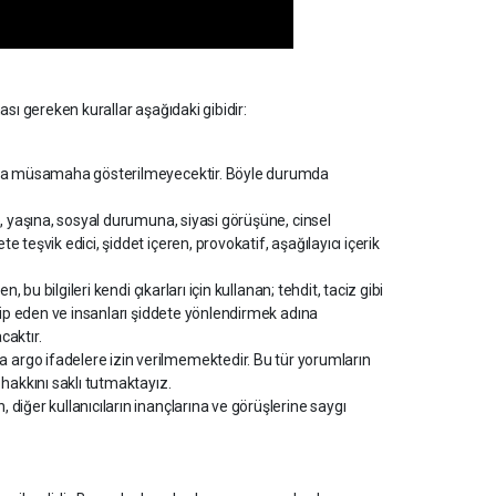
ası gereken kurallar aşağıdaki gibidir:
umlara müsamaha gösterilmeyecektir. Böyle durumda
ne, yaşına, sosyal durumuna, siyasi görüşüne, cinsel
e teşvik edici, şiddet içeren, provokatif, aşağılayıcı içerik
n, bu bilgileri kendi çıkarları için kullanan; tehdit, taciz gibi
takip eden ve insanları şiddete yönlendirmek adına
caktır.
a argo ifadelere izin verilmemektedir. Bu tür yorumların
i hakkını saklı tutmaktayız.
, diğer kullanıcıların inançlarına ve görüşlerine saygı