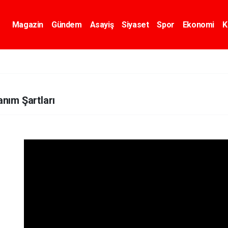
Magazin
Gündem
Asayiş
Siyaset
Spor
Ekonomi
K
anım Şartları