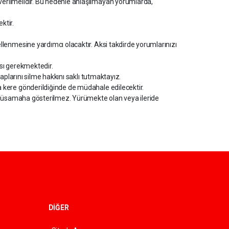
erilmelidir. Bu nedenle anlaşılmayan yorumlarda,
ktir.
lenmesine yardımcı olacaktır. Aksi takdirde yorumlarınızı
ası gerekmektedir.
aplarını silme hakkını saklı tutmaktayız.
kere gönderildiğinde de müdahale edilecektir.
a müsamaha gösterilmez. Yürümekte olan veya ileride
DİĞER