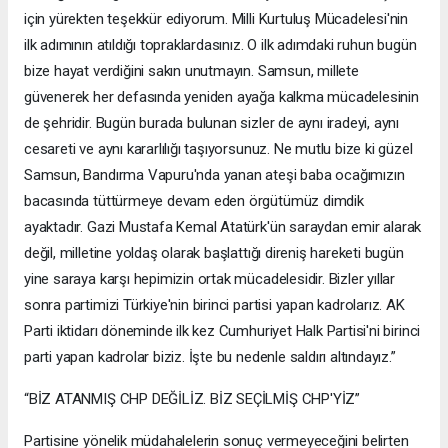
için yürekten teşekkür ediyorum. Milli Kurtuluş Mücadelesi'nin
ilk adımının atıldığı topraklardasınız. O ilk adımdaki ruhun bugün
bize hayat verdiğini sakın unutmayın. Samsun, millete
güvenerek her defasında yeniden ayağa kalkma mücadelesinin
de şehridir. Bugün burada bulunan sizler de aynı iradeyi, aynı
cesareti ve aynı kararlılığı taşıyorsunuz. Ne mutlu bize ki güzel
Samsun, Bandırma Vapuru'nda yanan ateşi baba ocağımızın
bacasında tüttürmeye devam eden örgütümüz dimdik
ayaktadır. Gazi Mustafa Kemal Atatürk'ün saraydan emir alarak
değil, milletine yoldaş olarak başlattığı direniş hareketi bugün
yine saraya karşı hepimizin ortak mücadelesidir. Bizler yıllar
sonra partimizi Türkiye'nin birinci partisi yapan kadrolarız. AK
Parti iktidarı döneminde ilk kez Cumhuriyet Halk Partisi'ni birinci
parti yapan kadrolar biziz. İşte bu nedenle saldırı altındayız.”
“BİZ ATANMIŞ CHP DEĞİLİZ. BİZ SEÇİLMİŞ CHP'YİZ”
Partisine yönelik müdahalelerin sonuç vermeyeceğini belirten