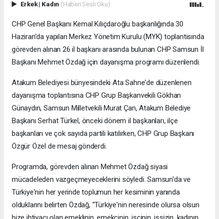
Erkek
|
Kadın
(Haberi Sesli Oku)
CHP Genel Başkanı Kemal Kılıçdaroğlu başkanlığında 30
Haziran'da yapılan Merkez Yönetim Kurulu (MYK) toplantısında
görevden alınan 26 il başkanı arasında bulunan CHP Samsun İl
Başkanı Mehmet Özdağ için dayanışma programı düzenlendi.
Atakum Belediyesi bünyesindeki Ata Sahne'de düzenlenen
dayanışma toplantısına CHP Grup Başkanvekili Gökhan
Günaydın, Samsun Milletvekili Murat Çan, Atakum Belediye
Başkanı Serhat Türkel, önceki dönem il başkanları, ilçe
başkanları ve çok sayıda partili katılırken, CHP Grup Başkanı
Özgür Özel de mesaj gönderdi.
Programda, görevden alınan Mehmet Özdağ siyasi
mücadeleden vazgeçmeyeceklerini söyledi. Samsun'da ve
Türkiye'nin her yerinde toplumun her kesiminin yanında
olduklarını belirten Özdağ, "Türkiye'nin neresinde olursa olsun
bize ihtiyacı olan emeklinin, emekçinin, işçinin, işsizin, kadının,