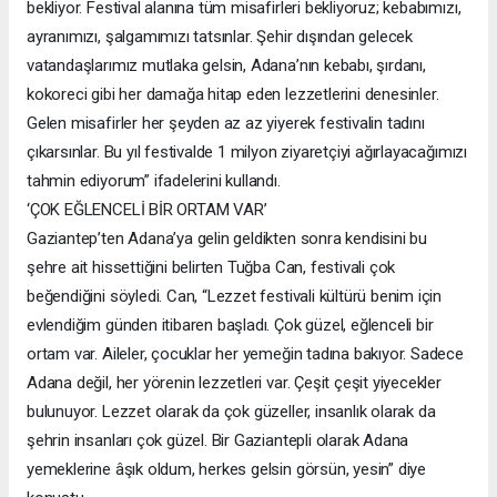
bekliyor. Festival alanına tüm misafirleri bekliyoruz; kebabımızı,
ayranımızı, şalgamımızı tatsınlar. Şehir dışından gelecek
vatandaşlarımız mutlaka gelsin, Adana’nın kebabı, şırdanı,
kokoreci gibi her damağa hitap eden lezzetlerini denesinler.
Gelen misafirler her şeyden az az yiyerek festivalin tadını
çıkarsınlar. Bu yıl festivalde 1 milyon ziyaretçiyi ağırlayacağımızı
tahmin ediyorum” ifadelerini kullandı.
‘ÇOK EĞLENCELİ BİR ORTAM VAR’
Gaziantep’ten Adana’ya gelin geldikten sonra kendisini bu
şehre ait hissettiğini belirten Tuğba Can, festivali çok
beğendiğini söyledi. Can, “Lezzet festivali kültürü benim için
evlendiğim günden itibaren başladı. Çok güzel, eğlenceli bir
ortam var. Aileler, çocuklar her yemeğin tadına bakıyor. Sadece
Adana değil, her yörenin lezzetleri var. Çeşit çeşit yiyecekler
bulunuyor. Lezzet olarak da çok güzeller, insanlık olarak da
şehrin insanları çok güzel. Bir Gaziantepli olarak Adana
yemeklerine âşık oldum, herkes gelsin görsün, yesin” diye