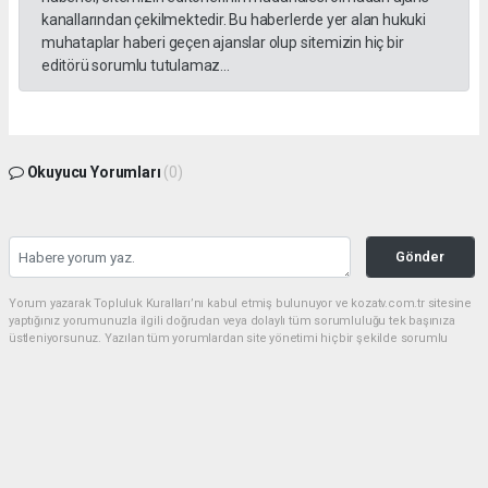
kanallarından çekilmektedir. Bu haberlerde yer alan hukuki
muhataplar haberi geçen ajanslar olup sitemizin hiç bir
editörü sorumlu tutulamaz...
Okuyucu Yorumları
(0)
Gönder
Yorum yazarak Topluluk Kuralları’nı kabul etmiş bulunuyor ve kozatv.com.tr sitesine
yaptığınız yorumunuzla ilgili doğrudan veya dolaylı tüm sorumluluğu tek başınıza
üstleniyorsunuz. Yazılan tüm yorumlardan site yönetimi hiçbir şekilde sorumlu
tutulamaz.
haber paketi
haber scripti
haber yazılımı