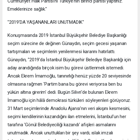
Cumhuriyet Halk Partisi'ni Türkiye'nin birinci partisi yaptınız.
Emeklerinize sağlık."
"2019'DA YAŞANANLARI UNUTMADIK"
Konuşmasında 2019 İstanbul Büyükşehir Belediye Başkanlığı
seçim sürecine de değinen Günaydın, seçim gecesi yaşanan
tartışmaları ve seçimlerin yenilenmesi kararını hatırlattı.
Günaydın, "2019'da İstanbul Büyükşehir Belediye Başkanlığı için
aday arandığında birçok isim bu görevi üstlenmek istemedi.
Ancak Ekrem İmamoğlu, tanınırlığı henüz yüzde 20 seviyesinde
olmasına rağmen 'Partim bana bu görevi veriyorsa ben bu
yükün altına girerim' dedi. Bugün Silivri'de bulunan Ekrem
İmamoğlu için hâlâ demokrasi türküleri söyleyenleri görüyoruz.
31 Mart seçimlerinde Anadolu Ajansı'nın veri akışını kesmesini,
seçimi kendilerinin kazandığını ilan etmelerini, İstanbul'un her
tarafına 'Gönül Belediyeciliği kazandı' afişleri asmalarını
unutmadık. Ancak unuttukları bir şey vardı; ıslak imzalı