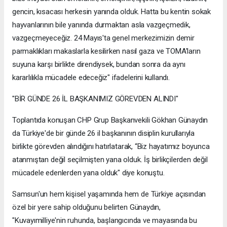
gencin, kısacası herkesin yanında olduk. Hatta bu kentin sokak
hayvanlarının bile yanında durmaktan asla vazgeçmedik,
vazgeçmeyeceğiz. 24 Mayıs'ta genel merkezimizin demir
parmaklıkları makaslarla kesilirken nasıl gaza ve TOMA'ların
suyuna karşı birlikte direndiysek, bundan sonra da aynı
kararlılıkla mücadele edeceğiz" ifadelerini kullandı.
"BİR GÜNDE 26 İL BAŞKANIMIZ GÖREVDEN ALINDI"
Toplantıda konuşan CHP Grup Başkanvekili Gökhan Günaydın
da Türkiye'de bir günde 26 il başkanının disiplin kurullarıyla
birlikte görevden alındığını hatırlatarak, “Biz hayatımız boyunca
atanmıştan değil seçilmişten yana olduk. İş birlikçilerden değil
mücadele edenlerden yana olduk" diye konuştu.
Samsun'un hem kişisel yaşamında hem de Türkiye açısından
özel bir yere sahip olduğunu belirten Günaydın,
"Kuvayımilliye'nin ruhunda, başlangıcında ve mayasında bu