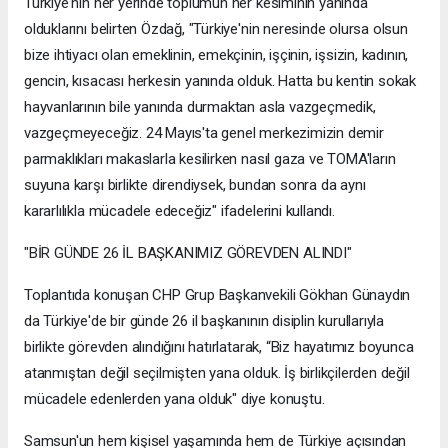
Türkiye'nin her yerinde toplumun her kesiminin yanında
olduklarını belirten Özdağ, "Türkiye'nin neresinde olursa olsun
bize ihtiyacı olan emeklinin, emekçinin, işçinin, işsizin, kadının,
gencin, kısacası herkesin yanında olduk. Hatta bu kentin sokak
hayvanlarının bile yanında durmaktan asla vazgeçmedik,
vazgeçmeyeceğiz. 24 Mayıs'ta genel merkezimizin demir
parmaklıkları makaslarla kesilirken nasıl gaza ve TOMA'ların
suyuna karşı birlikte direndiysek, bundan sonra da aynı
kararlılıkla mücadele edeceğiz" ifadelerini kullandı.
"BİR GÜNDE 26 İL BAŞKANIMIZ GÖREVDEN ALINDI"
Toplantıda konuşan CHP Grup Başkanvekili Gökhan Günaydın
da Türkiye'de bir günde 26 il başkanının disiplin kurullarıyla
birlikte görevden alındığını hatırlatarak, “Biz hayatımız boyunca
atanmıştan değil seçilmişten yana olduk. İş birlikçilerden değil
mücadele edenlerden yana olduk" diye konuştu.
Samsun'un hem kişisel yaşamında hem de Türkiye açısından