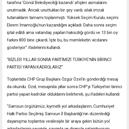
tarafına 'Gönül Belediyeciliği kazandı' afişleri asmalarını
unutmadık. Ancak unuttukları bir şey vardı; ıslak imzalı
tutanakların tamamı toplanmıştı. Yüksek Seçim Kurulu seçimi
Ekrem İmamoğlu'nun kazandığını açıkladı. Daha sonra seçim
iptal edildi ama vatandaş yapılan haksızlığı gördü ve 13 bin oy
farkını 800 bine çıkardı. İşte bu, bu memleketin vicdanını
gösteriyor” ifadelerini kullandı.
“BİZLER YILLAR SONRA PARTİMİZİ TÜRKİYE'NİN BİRİNCİ
PARTİSİ YAPAN KADROLARIZ”
Toplantıda CHP Grup Başkanı Özgür Özel'in gönderdiği mesaj
da okundu. Özel, mesajında yıllar sonra CHP’yi Türkiye’nin birinci
partisi yapan kadrolar olduklarını belirterek, şu ifadeleri kullandı:
"Samsun örgütümüz, kıymetli yol arkadaşlarım; Cumhuriyet
Halk Partisi Seçilmiş Samsun İl Başkanlığı'nın düzenlediği
dayanışma toplantısı vesilesiyle bir araya gelen bütün yol
arkadaşlarımı sevgiyle, saygıyla ve dirençle selamlıyorum.