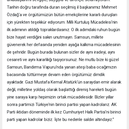
Tarihin doğru tarafında duran seçilmiş il başkanımız Mehmet
Özdağ'a ve örgütümüzün bütün emekçilerine kararlı duruşları
için yürekten teşekkür ediyorum. Milli Kurtuluş Mücadelesi'nin
ilk adımının atıldığı topraklardasınız. O ilk adımdaki ruhun bugün
bize hayat verdiğini sakın unutmayın. Samsun, millete
güvenerek her defasında yeniden ayağa kalkma mücadelesinin
de şehridir. Bugün burada bulunan sizler de aynı iradeyi, aynı
cesareti ve aynı kararlılığı taşıyorsunuz. Ne mutlu bize ki güzel
Samsun, Bandırma Vapuru'nda yanan ateşi baba ocağımızın
bacasında tüttürmeye devam eden örgütümüz dimdik
ayaktadır. Gazi Mustafa Kemal Atatürk'ün saraydan emir alarak
değil, milletine yoldaş olarak başlattığı direniş hareketi bugün
yine saraya karşı hepimizin ortak mücadelesidir. Bizler yıllar
sonra partimizi Türkiye'nin birinci partisi yapan kadrolarız. AK
Parti iktidarı döneminde ilk kez Cumhuriyet Halk Partisi'ni birinci
parti yapan kadrolar biziz. İşte bu nedenle saldırı altındayız.”