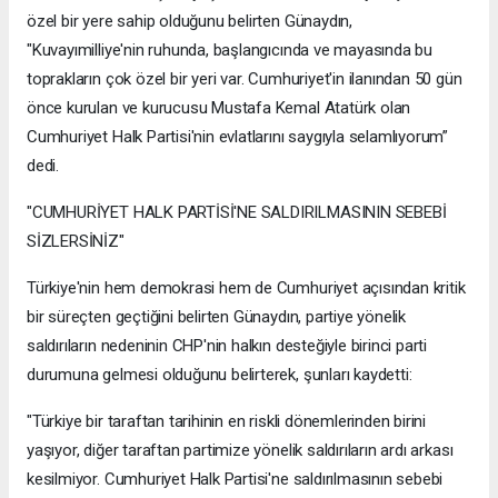
özel bir yere sahip olduğunu belirten Günaydın,
"Kuvayımilliye'nin ruhunda, başlangıcında ve mayasında bu
toprakların çok özel bir yeri var. Cumhuriyet'in ilanından 50 gün
önce kurulan ve kurucusu Mustafa Kemal Atatürk olan
Cumhuriyet Halk Partisi'nin evlatlarını saygıyla selamlıyorum”
dedi.
"CUMHURİYET HALK PARTİSİ'NE SALDIRILMASININ SEBEBİ
SİZLERSİNİZ"
Türkiye'nin hem demokrasi hem de Cumhuriyet açısından kritik
bir süreçten geçtiğini belirten Günaydın, partiye yönelik
saldırıların nedeninin CHP'nin halkın desteğiyle birinci parti
durumuna gelmesi olduğunu belirterek, şunları kaydetti:
"Türkiye bir taraftan tarihinin en riskli dönemlerinden birini
yaşıyor, diğer taraftan partimize yönelik saldırıların ardı arkası
kesilmiyor. Cumhuriyet Halk Partisi'ne saldırılmasının sebebi