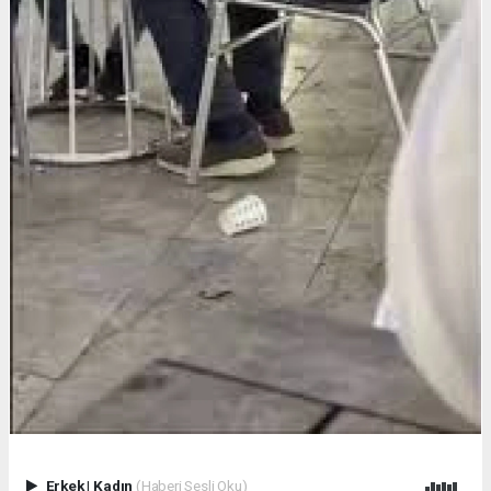
Erkek
|
Kadın
(Haberi Sesli Oku)