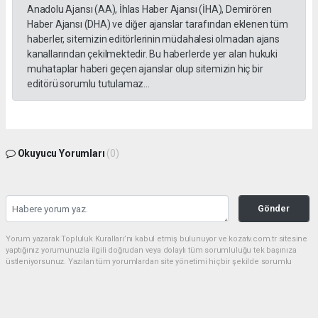
Anadolu Ajansı (AA), İhlas Haber Ajansı (İHA), Demirören
Haber Ajansı (DHA) ve diğer ajanslar tarafından eklenen tüm
haberler, sitemizin editörlerinin müdahalesi olmadan ajans
kanallarından çekilmektedir. Bu haberlerde yer alan hukuki
muhataplar haberi geçen ajanslar olup sitemizin hiç bir
editörü sorumlu tutulamaz...
Okuyucu Yorumları
(0)
Gönder
Yorum yazarak Topluluk Kuralları’nı kabul etmiş bulunuyor ve kozatv.com.tr sitesine
yaptığınız yorumunuzla ilgili doğrudan veya dolaylı tüm sorumluluğu tek başınıza
üstleniyorsunuz. Yazılan tüm yorumlardan site yönetimi hiçbir şekilde sorumlu
tutulamaz.