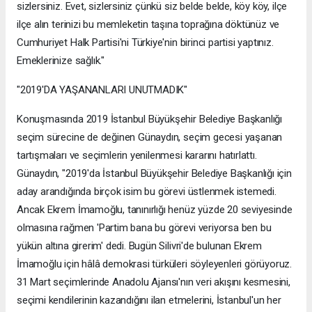
sizlersiniz. Evet, sizlersiniz çünkü siz belde belde, köy köy, ilçe
ilçe alın terinizi bu memleketin taşına toprağına döktünüz ve
Cumhuriyet Halk Partisi'ni Türkiye'nin birinci partisi yaptınız.
Emeklerinize sağlık."
"2019'DA YAŞANANLARI UNUTMADIK"
Konuşmasında 2019 İstanbul Büyükşehir Belediye Başkanlığı
seçim sürecine de değinen Günaydın, seçim gecesi yaşanan
tartışmaları ve seçimlerin yenilenmesi kararını hatırlattı.
Günaydın, "2019'da İstanbul Büyükşehir Belediye Başkanlığı için
aday arandığında birçok isim bu görevi üstlenmek istemedi.
Ancak Ekrem İmamoğlu, tanınırlığı henüz yüzde 20 seviyesinde
olmasına rağmen 'Partim bana bu görevi veriyorsa ben bu
yükün altına girerim' dedi. Bugün Silivri'de bulunan Ekrem
İmamoğlu için hâlâ demokrasi türküleri söyleyenleri görüyoruz.
31 Mart seçimlerinde Anadolu Ajansı'nın veri akışını kesmesini,
seçimi kendilerinin kazandığını ilan etmelerini, İstanbul'un her