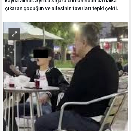
kayda alındı. Ayrıca sigara dumanından da halka
çıkaran çocuğun ve ailesinin tavırları tepki çekti.