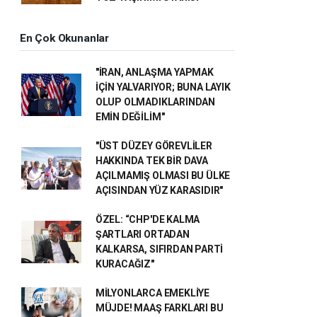
En Çok Okunanlar
"İRAN, ANLAŞMA YAPMAK
İÇİN YALVARIYOR; BUNA LAYIK
OLUP OLMADIKLARINDAN
EMİN DEĞİLİM"
"ÜST DÜZEY GÖREVLİLER
HAKKINDA TEK BİR DAVA
AÇILMAMIŞ OLMASI BU ÜLKE
AÇISINDAN YÜZ KARASIDIR"
ÖZEL: “CHP'DE KALMA
ŞARTLARI ORTADAN
KALKARSA, SIFIRDAN PARTİ
KURACAĞIZ"
MİLYONLARCA EMEKLİYE
MÜJDE! MAAŞ FARKLARI BU