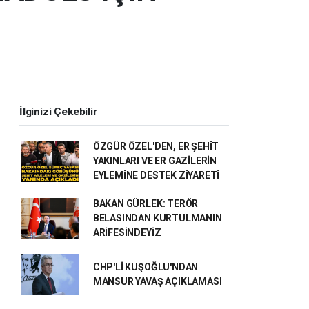
İlginizi Çekebilir
ÖZGÜR ÖZEL'DEN, ER ŞEHİT
YAKINLARI VE ER GAZİLERİN
EYLEMİNE DESTEK ZİYARETİ
BAKAN GÜRLEK: TERÖR
BELASINDAN KURTULMANIN
ARİFESİNDEYİZ
CHP'Lİ KUŞOĞLU'NDAN
MANSUR YAVAŞ AÇIKLAMASI