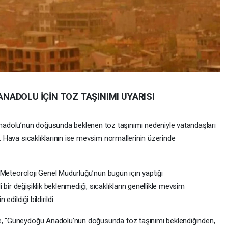
ADOLU İÇİN TOZ TAŞINIMI UYARISI
adolu’nun doğusunda beklenen toz taşınımı nedeniyle vatandaşları
ı. Hava sıcaklıklarının ise mevsim normallerinin üzerinde
ığı Meteoroloji Genel Müdürlüğü’nün bugün için yaptığı
bir değişiklik beklenmediği, sıcaklıkların genellikle mevsim
dildiği bildirildi.
de, "Güneydoğu Anadolu’nun doğusunda toz taşınımı beklendiğinden,