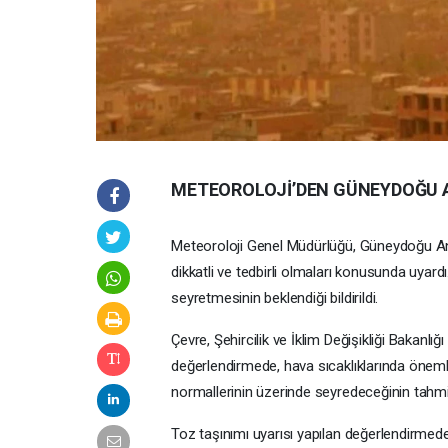
METEOROLOJİ’DEN GÜNEYDOĞU AN
Meteoroloji Genel Müdürlüğü, Güneydoğu An
dikkatli ve tedbirli olmaları konusunda uyard
seyretmesinin beklendiği bildirildi.
Çevre, Şehircilik ve İklim Değişikliği Bakanl
değerlendirmede, hava sıcaklıklarında önemli 
normallerinin üzerinde seyredeceğinin tahmin e
Toz taşınımı uyarısı yapılan değerlendirme