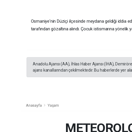
Osmaniye'nin Düziçi ilçesinde meydana geldiği iddia edil
tarafından gözaltına alındı. Çocuk istismarına yönelik 
Anadolu Ajansı (AA), İhlas Haber Ajansı (İHA), Demirör
ajans kanallarından çekilmektedir. Bu haberlerde yer al
Anasayfa
Yaşam
METEOROLO