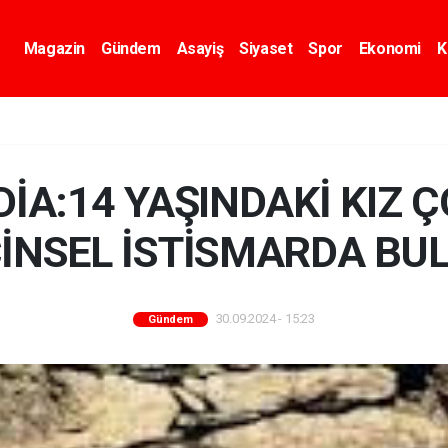
Magazin
Gündem
Asayiş
Siyaset
Spor
Ekonomi
K
DİA:14 YAŞINDAKİ KIZ 
 CİNSEL İSTİSMARDA BU
30.09.2024 - 15:23
Gündem