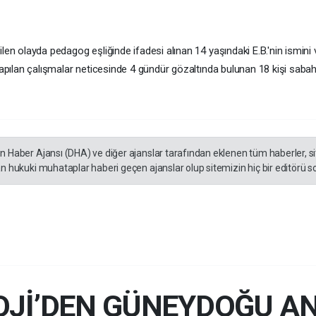
en olayda pedagog eşliğinde ifadesi alınan 14 yaşındaki E.B.'nin ismini v
yapılan çalışmalar neticesinde 4 gündür gözaltında bulunan 18 kişi sabah 
en Haber Ajansı (DHA) ve diğer ajanslar tarafından eklenen tüm haberler, 
an hukuki muhataplar haberi geçen ajanslar olup sitemizin hiç bir editörü s
Jİ’DEN GÜNEYDOĞU AN