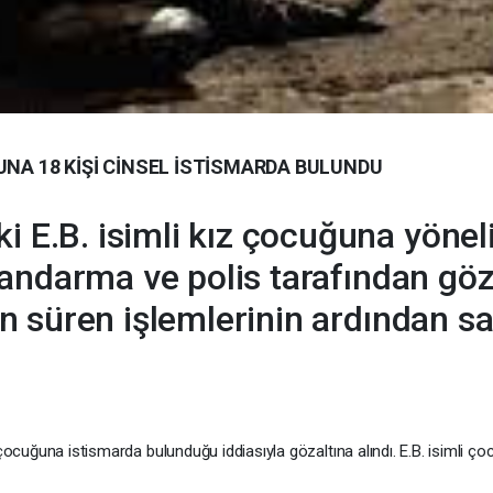
UNA 18 KİŞİ CİNSEL İSTİSMARDA BULUNDU
 E.B. isimli kız çocuğuna yöneli
 jandarma ve polis tarafından göza
gün süren işlemlerinin ardından s
 çocuğuna istismarda bulunduğu iddiasıyla gözaltına alındı. E.B. isimli ç