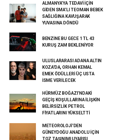
ALMANYA’YA TEDAVİ İÇİN
GİDEN SMA’LI TEOMAN BEBEK
SAĞLIĞINA KAVUŞARAK
YUVASINA DÖNDÜ
BENZİNE BU GECE 1 TL 43
KURUŞ ZAM BEKLENİYOR
ULUSLARARASI ADANA ALTIN
KOZA'DA, ORHAN KEMAL
EMEK ÖDÜLLERİ ÜÇ USTA
İSME VERİLECEK
HÜRMÜZ BOĞAZI’NDAKİ
GEÇİŞ KOŞULLARINA İLİŞKİN
BELİRSİZLİK PETROL
FİYATLARINI YÜKSELTTİ
METEOROLOJİ’DEN
GÜNEYDOĞU ANADOLU İÇİN
TOZ TAŞINIMI UYARISI