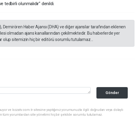
 tedbirli olunmalıdır" denildi.
), Demirören Haber Ajansı (DHA) ve diğer ajanslar tarafından eklenen
lesi olmadan ajans kanallarından çekilmektedir. Bu haberlerde yer
 olup sitemizin hiç bir editörü sorumlu tutulamaz...
Gönder
yor ve kozatv.com.tr sitesine yaptığınız yorumunuzla ilgili doğrudan veya dolaylı
n tüm yorumlardan site yönetimi hiçbir şekilde sorumlu tutulamaz.