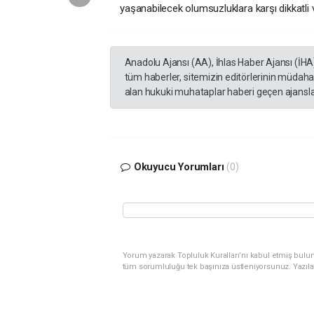
yaşanabilecek olumsuzluklara karşı dikkatli ve
Anadolu Ajansı (AA), İhlas Haber Ajansı (İHA
tüm haberler, sitemizin editörlerinin müdaha
alan hukuki muhataplar haberi geçen ajanslar
Okuyucu Yorumları
(0)
Yorum yazarak Topluluk Kuralları’nı kabul etmiş bulunu
tüm sorumluluğu tek başınıza üstleniyorsunuz. Yazıla