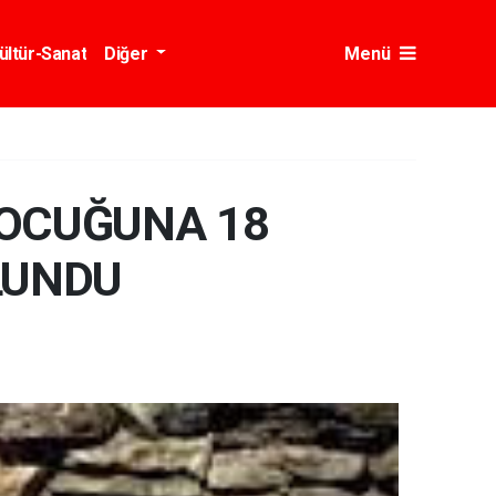
ültür-Sanat
Diğer
Menü
ÇOCUĞUNA 18
LUNDU