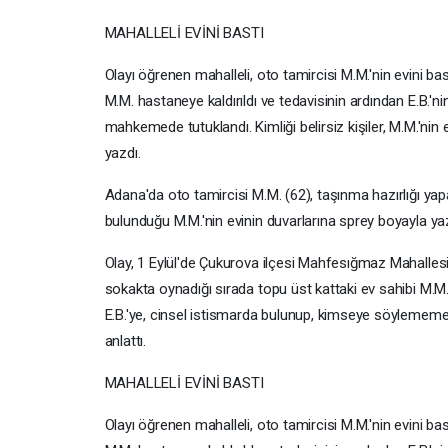
MAHALLELİ EVİNİ BASTI
Olayı öğrenen mahalleli, oto tamircisi M.M.'nin evini ba
M.M. hastaneye kaldırıldı ve tedavisinin ardından E.B.'nin
mahkemede tutuklandı. Kimliği belirsiz kişiler, M.M.'nin 
yazdı.
Adana'da oto tamircisi M.M. (62), taşınma hazırlığı yapan
bulunduğu M.M.'nin evinin duvarlarına sprey boyayla yazı
Olay, 1 Eylül'de Çukurova ilçesi Mahfesığmaz Mahallesi'
sokakta oynadığı sırada topu üst kattaki ev sahibi M.M.'
E.B.'ye, cinsel istismarda bulunup, kimseye söylememes
anlattı.
MAHALLELİ EVİNİ BASTI
Olayı öğrenen mahalleli, oto tamircisi M.M.'nin evini ba