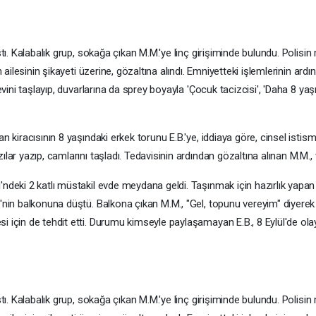
stı. Kalabalık grup, sokağa çıkan M.M.'ye linç girişiminde bulundu. Polisi
 ailesinin şikayeti üzerine, gözaltına alındı. Emniyetteki işlemlerinin ardı
evini taşlayıp, duvarlarına da sprey boyayla 'Çocuk tacizcisi', 'Daha 8 yaşı
 kiracısının 8 yaşındaki erkek torunu E.B.'ye, iddiaya göre, cinsel istism
lar yazıp, camlarını taşladı. Tedavisinin ardından gözaltına alınan M.M., 
ndeki 2 katlı müstakil evde meydana geldi. Taşınmak için hazırlık yapan 
nin balkonuna düştü. Balkona çıkan M.M., "Gel, topunu vereyim" diyerek E.
i için de tehdit etti. Durumu kimseyle paylaşamayan E.B., 8 Eylül'de ola
stı. Kalabalık grup, sokağa çıkan M.M.'ye linç girişiminde bulundu. Polisi