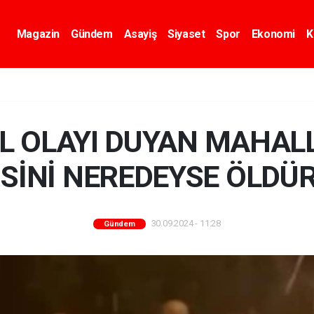
Magazin
Gündem
Asayiş
Siyaset
Spor
Ekonomi
K
 OLAYI DUYAN MAHALL
İSİNİ NEREDEYSE ÖLDÜ
30.09.2024 - 11:28
Gündem