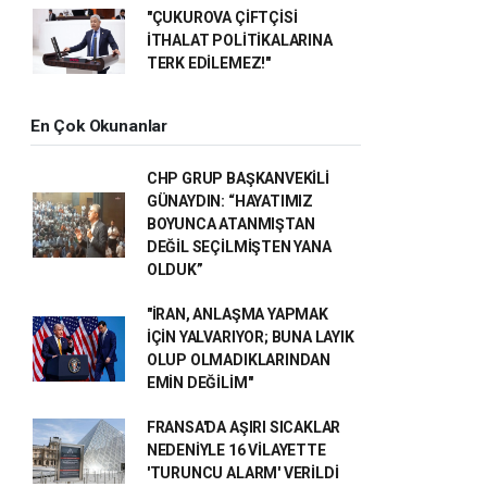
"ÇUKUROVA ÇİFTÇİSİ
İTHALAT POLİTİKALARINA
TERK EDİLEMEZ!"
En Çok Okunanlar
CHP GRUP BAŞKANVEKİLİ
GÜNAYDIN: “HAYATIMIZ
BOYUNCA ATANMIŞTAN
DEĞİL SEÇİLMİŞTEN YANA
OLDUK”
"İRAN, ANLAŞMA YAPMAK
İÇİN YALVARIYOR; BUNA LAYIK
OLUP OLMADIKLARINDAN
EMİN DEĞİLİM"
FRANSA'DA AŞIRI SICAKLAR
NEDENİYLE 16 VİLAYETTE
'TURUNCU ALARM' VERİLDİ