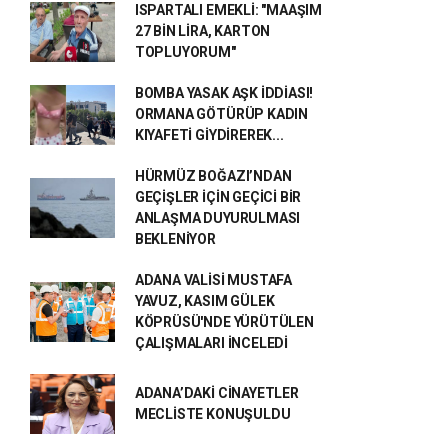
ISPARTALI EMEKLİ: "MAAŞIM
27 BİN LİRA, KARTON
TOPLUYORUM"
BOMBA YASAK AŞK İDDİASI!
ORMANA GÖTÜRÜP KADIN
KIYAFETİ GİYDİREREK...
HÜRMÜZ BOĞAZI’NDAN
GEÇİŞLER İÇİN GEÇİCİ BİR
ANLAŞMA DUYURULMASI
BEKLENİYOR
ADANA VALİSİ MUSTAFA
YAVUZ, KASIM GÜLEK
KÖPRÜSÜ'NDE YÜRÜTÜLEN
ÇALIŞMALARI İNCELEDİ
ADANA’DAKİ CİNAYETLER
MECLİSTE KONUŞULDU