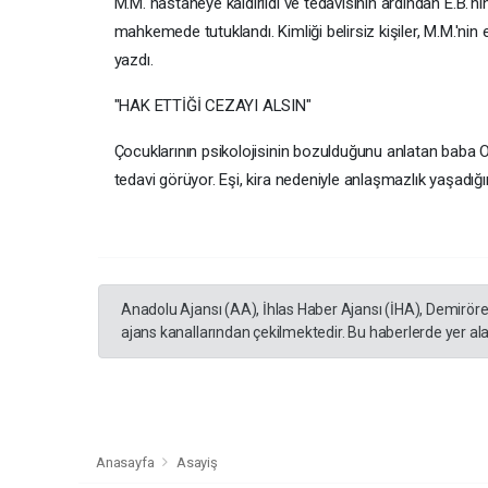
M.M. hastaneye kaldırıldı ve tedavisinin ardından E.B.'nin
mahkemede tutuklandı. Kimliği belirsiz kişiler, M.M.'nin 
yazdı.
"HAK ETTİĞİ CEZAYI ALSIN"
Çocuklarının psikolojisinin bozulduğunu anlatan baba O.
tedavi görüyor. Eşi, kira nedeniyle anlaşmazlık yaşadığ
Anadolu Ajansı (AA), İhlas Haber Ajansı (İHA), Demirör
ajans kanallarından çekilmektedir. Bu haberlerde yer al
Anasayfa
Asayiş