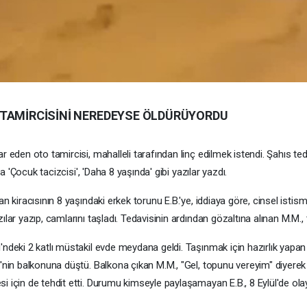
 TAMİRCİSİNİ NEREDEYSE ÖLDÜRÜYORDU
 eden oto tamircisi, mahalleli tarafından linç edilmek istendi. Şahıs teda
a 'Çocuk tacizcisi', 'Daha 8 yaşında' gibi yazılar yazdı.
 kiracısının 8 yaşındaki erkek torunu E.B.'ye, iddiaya göre, cinsel istism
lar yazıp, camlarını taşladı. Tedavisinin ardından gözaltına alınan M.M., 
ndeki 2 katlı müstakil evde meydana geldi. Taşınmak için hazırlık yapan 
nin balkonuna düştü. Balkona çıkan M.M., "Gel, topunu vereyim" diyerek E.
i için de tehdit etti. Durumu kimseyle paylaşamayan E.B., 8 Eylül'de ola