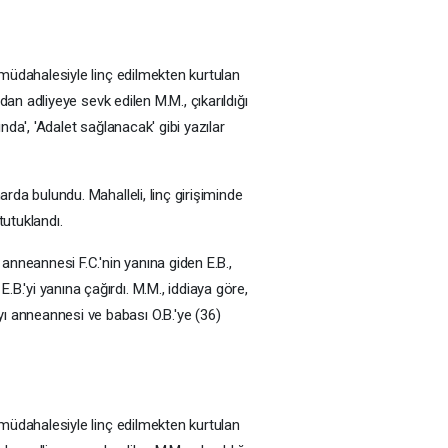
n müdahalesiyle linç edilmekten kurtulan
ndan adliyeye sevk edilen M.M., çıkarıldığı
nda', 'Adalet sağlanacak' gibi yazılar
arda bulundu. Mahalleli, linç girişiminde
tutuklandı.
anneannesi F.C.'nin yanına giden E.B.,
B.'yi yanına çağırdı. M.M., iddiaya göre,
yı anneannesi ve babası O.B.'ye (36)
n müdahalesiyle linç edilmekten kurtulan