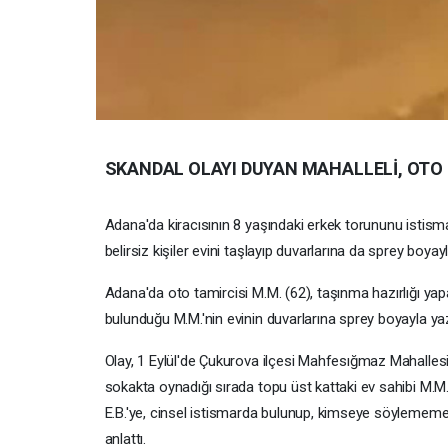
SKANDAL OLAYI DUYAN MAHALLELİ, OTO
Adana'da kiracısının 8 yaşındaki erkek torununu istismar
belirsiz kişiler evini taşlayıp duvarlarına da sprey boyayl
Adana'da oto tamircisi M.M. (62), taşınma hazırlığı yapan
bulunduğu M.M.'nin evinin duvarlarına sprey boyayla yazı
Olay, 1 Eylül'de Çukurova ilçesi Mahfesığmaz Mahallesi'
sokakta oynadığı sırada topu üst kattaki ev sahibi M.M.'
E.B.'ye, cinsel istismarda bulunup, kimseye söylememes
anlattı.