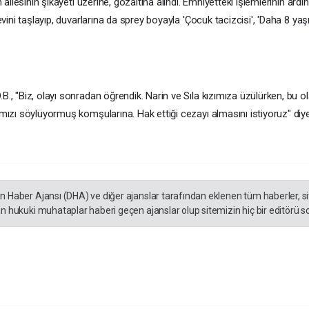
 ailesinin şikayeti üzerine, gözaltına alındı. Emniyetteki işlemlerinin ardı
evini taşlayıp, duvarlarına da sprey boyayla 'Çocuk tacizcisi', 'Daha 8 yaşı
B., "Biz, olayı sonradan öğrendik. Narin ve Sıla kızımıza üzülürken, bu o
ımızı söylüyormuş komşularına. Hak ettiği cezayı almasını istiyoruz" diy
en Haber Ajansı (DHA) ve diğer ajanslar tarafından eklenen tüm haberler, 
an hukuki muhataplar haberi geçen ajanslar olup sitemizin hiç bir editörü s