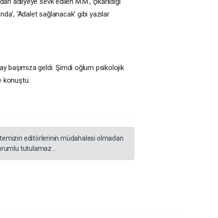
ndan adliyeye sevk edilen M.M., çıkarıldığı
nda', 'Adalet sağlanacak' gibi yazılar
lay başımıza geldi. Şimdi oğlum psikolojik
e konuştu.
sitemizin editörlerinin müdahalesi olmadan
orumlu tutulamaz...