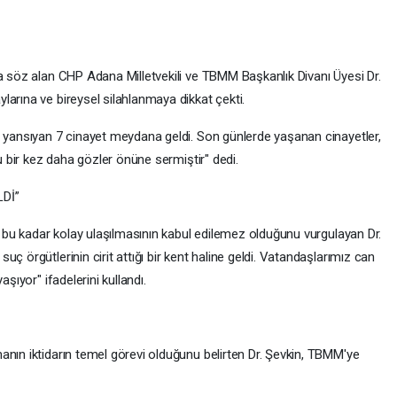
da söz alan CHP Adana Milletvekili ve TBMM Başkanlık Divanı Üyesi Dr.
arına ve bireysel silahlanmaya dikkat çekti.
a yansıyan 7 cinayet meydana geldi. Son günlerde yaşanan cinayetler,
tu bir kez daha gözler önüne sermiştir" dedi.
Dİ”
ra bu kadar kolay ulaşılmasının kabul edilemez olduğunu vurgulayan Dr.
ç örgütlerinin cirit attığı bir kent haline geldi. Vatandaşlarımız can
şıyor" ifadelerini kullandı.
anın iktidarın temel görevi olduğunu belirten Dr. Şevkin, TBMM'ye