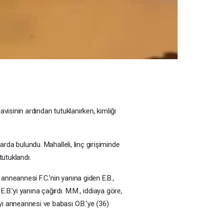
visinin ardından tutuklanırken, kimliği
arda bulundu. Mahalleli, linç girişiminde
tutuklandı.
anneannesi F.C.'nin yanına giden E.B.,
B.'yi yanına çağırdı. M.M., iddiaya göre,
yı anneannesi ve babası O.B.'ye (36)