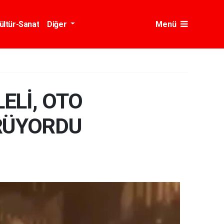
ültür-Sanat
Diğer
Menü
ELİ, OTO
RÜYORDU