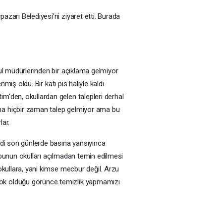
azarı Belediyesi'ni ziyaret etti. Burada
kul müdürlerinden bir açıklama gelmiyor
miş oldu. Bir katı pis haliyle kaldı.
im'den, okullardan gelen talepleri derhal
ama hiçbir zaman talep gelmiyor ama bu
lar.
imdi son günlerde basına yansıyınca
se bunun okulları açılmadan temin edilmesi
 okullara, yani kimse mecbur değil. Arzu
 çok olduğu görünce temizlik yapmamızı