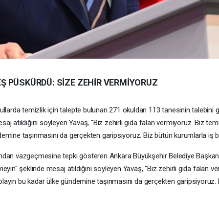
Ş PÜSKÜRDÜ: SİZE ZEHİR VERMİYORUZ
arda temizlik için talepte bulunan 271 okuldan 113 tanesinin talebini g
aj atıldığını söyleyen Yavaş, "Biz zehirli gıda falan vermiyoruz. Biz temi
demine taşınmasını da gerçekten garipsiyoruz. Biz bütün kurumlarla iş bir
 bundan vazgeçmesine tepki gösteren Ankara Büyükşehir Belediye Başkan
meyin" şeklinde mesaj atıldığını söyleyen Yavaş, "Biz zehirli gıda falan 
ir olayın bu kadar ülke gündemine taşınmasını da gerçekten garipsiyoruz. 