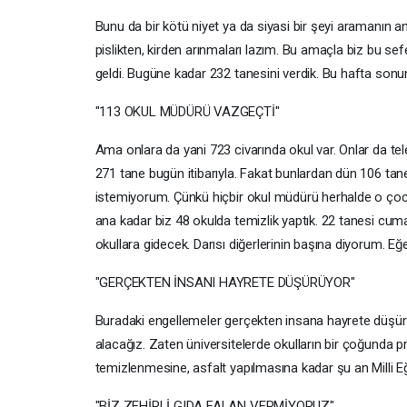
Bunu da bir kötü niyet ya da siyasi bir şeyi aramanın 
pislikten, kirden arınmaları lazım. Bu amaçla biz bu sef
geldi. Bugüne kadar 232 tanesini verdik. Bu hafta sonu
"113 OKUL MÜDÜRÜ VAZGEÇTİ"
Ama onlara da yani 723 civarında okul var. Onlar da tele
271 tane bugün itibarıyla. Fakat bunlardan dün 106 tan
istemiyorum. Çünkü hiçbir okul müdürü herhalde o çocukl
ana kadar biz 48 okulda temizlik yaptık. 22 tanesi c
okullara gidecek. Darısı diğerlerinin başına diyorum. Eğe
"GERÇEKTEN İNSANI HAYRETE DÜŞÜRÜYOR"
Buradaki engellemeler gerçekten insana hayrete düşürü
alacağız. Zaten üniversitelerde okulların bir çoğunda 
temizlenmesine, asfalt yapılmasına kadar şu an Milli Eği
"BİZ ZEHİRLİ GIDA FALAN VERMİYORUZ"