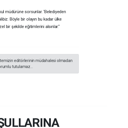
u okul müdürüne sorsunlar. 'Belediyeden
libiz. Böyle bir olayın bu kadar ülke
bir şekilde eğitimlerini alsınlar."
sitemizin editörlerinin müdahalesi olmadan
orumlu tutulamaz...
ŞULLARINA