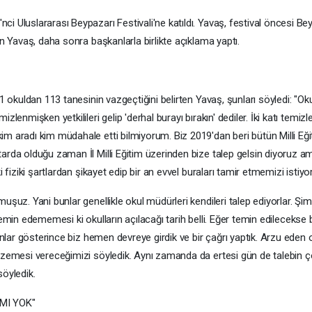
 Uluslararası Beypazarı Festivali'ne katıldı. Yavaş, festival öncesi Beyp
en Yavaş, daha sonra başkanlarla birlikte açıklama yaptı.
71 okuldan 113 tanesinin vazgeçtiğini belirten Yavaş, şunları söyledi: "O
enmişken yetkilileri gelip 'derhal burayı bırakın' dediler. İki katı temizlen
 aradı kim müdahale etti bilmiyorum. Biz 2019'dan beri bütün Milli Eğit
tarda olduğu zaman İl Milli Eğitim üzerinden bize talep gelsin diyoruz 
fiziki şartlardan şikayet edip bir an evvel buraları tamir etmemizi istiyor
uşuz. Yani bunlar genellikle okul müdürleri kendileri talep ediyorlar. Ş
el temin edememesi ki okulların açılacağı tarih belli. Eğer temin edilecek
yonlar gösterince biz hemen devreye girdik ve bir çağrı yaptık. Arzu eden
alzemesi vereceğimizi söyledik. Aynı zamanda da ertesi gün de talebin
söyledik.
MI YOK"