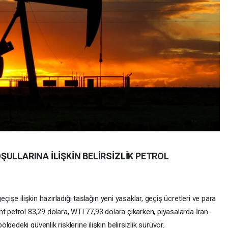
ULLARINA İLİŞKİN BELİRSİZLİK PETROL
eçişe ilişkin hazırladığı taslağın yeni yasaklar, geçiş ücretleri ve para
t petrol 83,29 dolara, WTI 77,93 dolara çıkarken, piyasalarda İran-
edeki güvenlik risklerine ilişkin belirsizlik sürüyor.