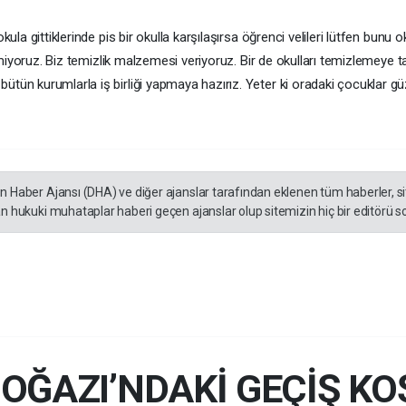
kula gittiklerinde pis bir okulla karşılaşırsa öğrenci velileri lütfen bun
ermiyoruz. Biz temizlik malzemesi veriyoruz. Bir de okulları temizlemeye ta
ün kurumlarla iş birliği yapmaya hazırız. Yeter ki oradaki çocuklar güzel 
en Haber Ajansı (DHA) ve diğer ajanslar tarafından eklenen tüm haberler, 
an hukuki muhataplar haberi geçen ajanslar olup sitemizin hiç bir editörü s
OĞAZI’NDAKİ GEÇİŞ KO