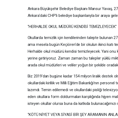
Ankara Büyükşehir Belediye Başkanı Mansur Yavaş, 27'nci
Ankara'daki CHP'li belediye başkanlarıyla bir araya gel
"HERHALDE OKUL MÜDÜRÜ KENDİSİ TEMİZLEYECEK"
Okullarda temizlik için kendilerinden talepte bulunan 2
ama mesela bugün Keçiören'de bir okulun ikinci katı temizl
Herhalde okul müdürü kendisi temizleyecek. Yani onu kim
yerine getiriyoruz. Zaman zaman bu talepler yüklü mik
arada okul müdürleri ve veliler yoğun bir şekilde oradaki 
Biz 2019'dan bugüne kadar 154 milyon liralık destek olm
okullardaki kirlilik ve Milli Eğitim Bakanlığı'nın person
lazımdı. Temin edilemedi ve okullardaki pisliği televiz
eden okullara form doldurmaları karşılığında hijyen m
isteyen okullar olursa buna da katkıda bulunacağımızı 
"KÖTÜ NİYET VEYA SİYASİ BİR ŞEY ARAMANIN ANLA