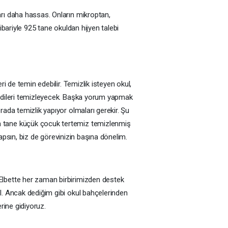
arı daha hassas. Onların mikroptan,
ibariyle 925 tane okuldan hijyen talebi
i de temin edebilir. Temizlik isteyen okul,
kendileri temizleyecek. Başka yorum yapmak
rada temizlik yapıyor olmaları gerekir. Şu
in tane küçük çocuk tertemiz temizlenmiş
yapsın, biz de görevinizin başına dönelim.
 Elbette her zaman birbirimizden destek
l. Ancak dediğim gibi okul bahçelerinden
rine gidiyoruz.