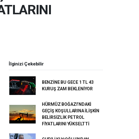
YATLARINI
İlginizi Çekebilir
BENZİNE BU GECE 1 TL 43
KURUŞ ZAM BEKLENİYOR
HÜRMÜZ BOĞAZI’NDAKİ
GEÇİŞ KOŞULLARINA İLİŞKİN
BELİRSİZLİK PETROL
FİYATLARINI YÜKSELTTİ