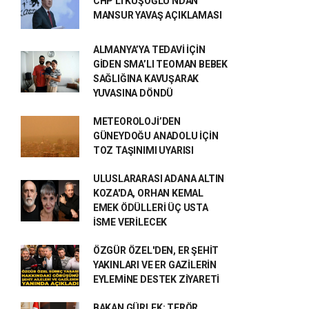
CHP'Lİ KUŞOĞLU'NDAN
MANSUR YAVAŞ AÇIKLAMASI
ALMANYA’YA TEDAVİ İÇİN
GİDEN SMA’LI TEOMAN BEBEK
SAĞLIĞINA KAVUŞARAK
YUVASINA DÖNDÜ
METEOROLOJİ’DEN
GÜNEYDOĞU ANADOLU İÇİN
TOZ TAŞINIMI UYARISI
ULUSLARARASI ADANA ALTIN
KOZA'DA, ORHAN KEMAL
EMEK ÖDÜLLERİ ÜÇ USTA
İSME VERİLECEK
ÖZGÜR ÖZEL'DEN, ER ŞEHİT
YAKINLARI VE ER GAZİLERİN
EYLEMİNE DESTEK ZİYARETİ
BAKAN GÜRLEK: TERÖR