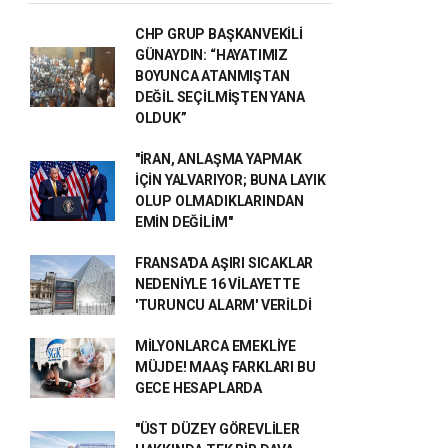
CHP GRUP BAŞKANVEKİLİ
GÜNAYDIN: “HAYATIMIZ
BOYUNCA ATANMIŞTAN
DEĞİL SEÇİLMİŞTEN YANA
OLDUK”
"İRAN, ANLAŞMA YAPMAK
İÇİN YALVARIYOR; BUNA LAYIK
OLUP OLMADIKLARINDAN
EMİN DEĞİLİM"
FRANSA'DA AŞIRI SICAKLAR
NEDENİYLE 16 VİLAYETTE
'TURUNCU ALARM' VERİLDİ
MİLYONLARCA EMEKLİYE
MÜJDE! MAAŞ FARKLARI BU
GECE HESAPLARDA
"ÜST DÜZEY GÖREVLİLER