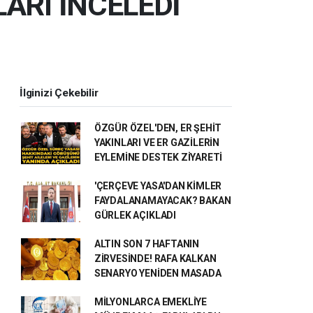
ARI İNCELEDİ
İlginizi Çekebilir
ÖZGÜR ÖZEL'DEN, ER ŞEHİT
YAKINLARI VE ER GAZİLERİN
EYLEMİNE DESTEK ZİYARETİ
'ÇERÇEVE YASA'DAN KİMLER
FAYDALANAMAYACAK? BAKAN
GÜRLEK AÇIKLADI
ALTIN SON 7 HAFTANIN
ZİRVESİNDE! RAFA KALKAN
SENARYO YENİDEN MASADA
MİLYONLARCA EMEKLİYE