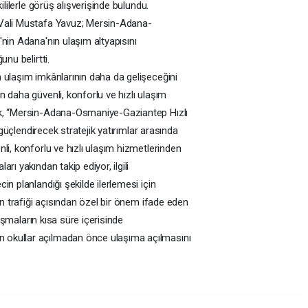
ililerle görüş alışverişinde bulundu.
 Vali Mustafa Yavuz; Mersin-Adana-
nin Adana'nın ulaşım altyapısını
nu belirtti.
 ulaşım imkânlarının daha da gelişeceğini
 daha güvenli, konforlu ve hızlı ulaşım
ak, “Mersin-Adana-Osmaniye-Gaziantep Hızlı
 güçlendirecek stratejik yatırımlar arasında
li, konforlu ve hızlı ulaşım hizmetlerinden
rı yakından takip ediyor, ilgili
n planlandığı şekilde ilerlemesi için
in trafiği açısından özel bir önem ifade eden
lışmaların kısa süre içerisinde
 okullar açılmadan önce ulaşıma açılmasını