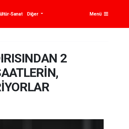
ültür-Sanat
Diğer
Menü
IRISINDAN 2
AATLERİN,
RİYORLAR