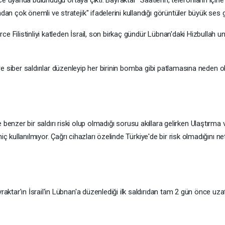
 çok önemli ve stratejik" ifadelerini kullandığı görüntüler büyük ses ge
 Filistinliyi katleden İsrail, son birkaç gündür Lübnan'daki Hizbullah uns
zlere siber saldırılar düzenleyip her birinin bomba gibi patlamasına nede
 de benzer bir saldırı riski olup olmadığı sorusu akıllara gelirken Ulaştırm
 kullanılmıyor. Çağrı cihazları özelinde Türkiye'de bir risk olmadığını net
tar'ın İsrail'in Lübnan'a düzenlediği ilk saldırıdan tam 2 gün önce uza