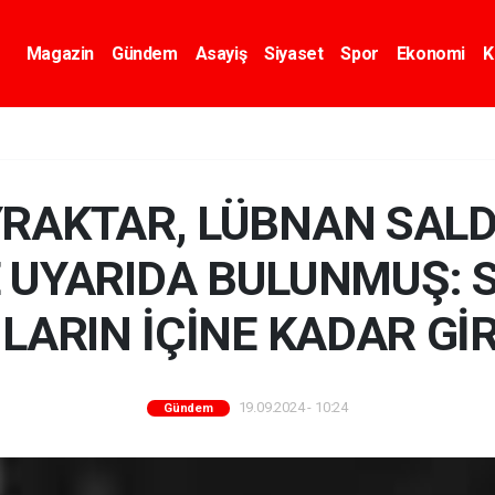
Magazin
Gündem
Asayiş
Siyaset
Spor
Ekonomi
K
RAKTAR, LÜBNAN SALD
 UYARIDA BULUNMUŞ: S
LARIN İÇİNE KADAR Gİ
19.09.2024 - 10:24
Gündem