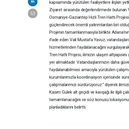
kapsamında yürütülen faaliyetlere ilişkin yetk
Ziyaret sırasında değerlendirmede bulunan
Osmaniye-Gaziantep Hızlı Tren Hattı Projesi'
güçlendirecek önemli yatırımlardan biri olduğu
Projenin tamamlanmasıyla birlikte Adana'nın
ifade eden Vali Mustafa Yavuz; vatandaşların
hizmetlerinden faydalanacağını vurgulayar
Tren Hattı Projesi, ilimizin ulaşım altyapısını
yer almaktadır. Vatandaşlarımızın daha güven
faydalanabilmesi amacıyla yürütülen çalışmala
kurumlarımızla koordinasyon içerisinde süreci
çalışmalarımızı sürdürüyoruz.” diyerek ilimiz
Kasım Gülek alt geçidi ve kavşağı ile ilgili ça
tamamlanacağını ve söz konusu lokasyonun
planladıklarını belirtti.