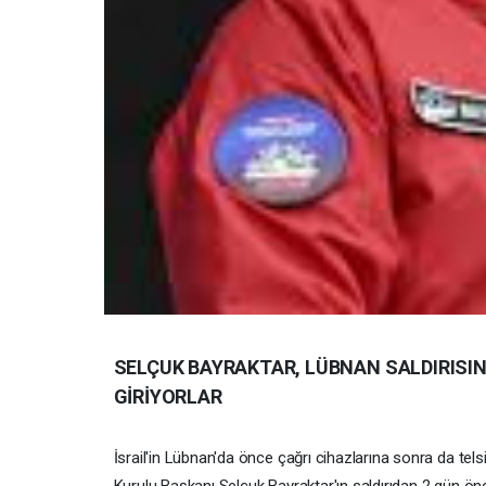
SELÇUK BAYRAKTAR, LÜBNAN SALDIRISIN
GİRİYORLAR
İsrail'in Lübnan'da önce çağrı cihazlarına sonra da tel
Kurulu Başkanı Selçuk Bayraktar'ın saldırıdan 2 gün önce