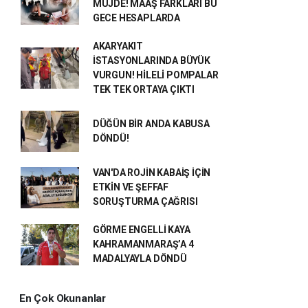
MÜJDE! MAAŞ FARKLARI BU
GECE HESAPLARDA
AKARYAKIT
İSTASYONLARINDA BÜYÜK
VURGUN! HİLELİ POMPALAR
TEK TEK ORTAYA ÇIKTI
DÜĞÜN BİR ANDA KABUSA
DÖNDÜ!
VAN'DA ROJİN KABAİŞ İÇİN
ETKİN VE ŞEFFAF
SORUŞTURMA ÇAĞRISI
GÖRME ENGELLİ KAYA
KAHRAMANMARAŞ’A 4
MADALYAYLA DÖNDÜ
En Çok Okunanlar