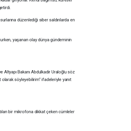
tirdi.
urlarına düzenlediği siber saldırılarda en
n olurken, yaşanan olay dünya gündeminin
a ve Altyapı Bakanı Abdulkadir Uraloğlu söz
 olarak söyleyebilirim" ifadeleriyle yanıt
tılan bir mikrofona dikkat çeken cümleler