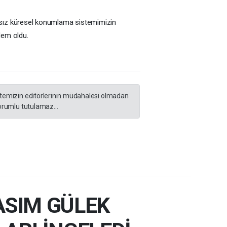
ımsız küresel konumlama sistemimizin
dem oldu.
sitemizin editörlerinin müdahalesi olmadan
orumlu tutulamaz...
ASIM GÜLEK