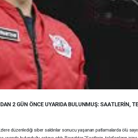
DAN 2 GÜN ÖNCE UYARIDA BULUNMUŞ: SAATLERİN, TE
sizlere düzenlediği siber saldırılar sonucu yaşanan patlamalarda ölü say
 uyarıda bulunduğu ortaya çıktı. Bayraktar "Saatlerin, telefonların içine