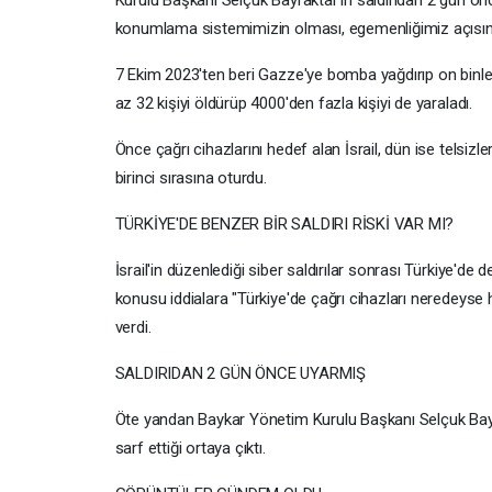
konumlama sistemimizin olması, egemenliğimiz açısından
7 Ekim 2023'ten beri Gazze'ye bomba yağdırıp on binlerce
az 32 kişiyi öldürüp 4000'den fazla kişiyi de yaraladı.
Önce çağrı cihazlarını hedef alan İsrail, dün ise telsi
birinci sırasına oturdu.
TÜRKİYE'DE BENZER BİR SALDIRI RİSKİ VAR MI?
İsrail'in düzenlediği siber saldırılar sonrası Türkiye'de
konusu iddialara "Türkiye'de çağrı cihazları neredeyse hiç
verdi.
SALDIRIDAN 2 GÜN ÖNCE UYARMIŞ
Öte yandan Baykar Yönetim Kurulu Başkanı Selçuk Bayrak
sarf ettiği ortaya çıktı.