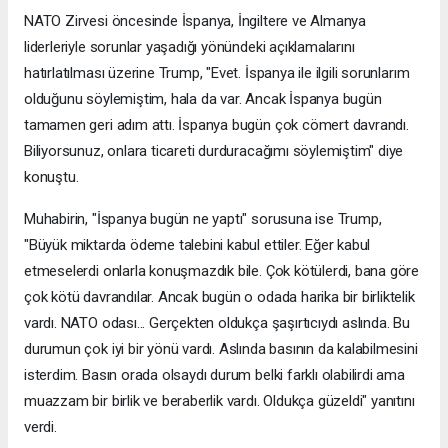
NATO Zirvesi öncesinde İspanya, İngiltere ve Almanya
liderleriyle sorunlar yaşadığı yönündeki açıklamalarını
hatırlatılması üzerine Trump, "Evet. İspanya ile ilgili sorunlarım
olduğunu söylemiştim, hala da var. Ancak İspanya bugün
tamamen geri adım attı. İspanya bugün çok cömert davrandı.
Biliyorsunuz, onlara ticareti durduracağımı söylemiştim" diye
konuştu.
Muhabirin, "İspanya bugün ne yaptı" sorusuna ise Trump,
"Büyük miktarda ödeme talebini kabul ettiler. Eğer kabul
etmeselerdi onlarla konuşmazdık bile. Çok kötülerdi, bana göre
çok kötü davrandılar. Ancak bugün o odada harika bir birliktelik
vardı. NATO odası... Gerçekten oldukça şaşırtıcıydı aslında. Bu
durumun çok iyi bir yönü vardı. Aslında basının da kalabilmesini
isterdim. Basın orada olsaydı durum belki farklı olabilirdi ama
muazzam bir birlik ve beraberlik vardı. Oldukça güzeldi" yanıtını
verdi.