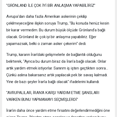
"GRÖNLAND İLE ÇOK İYİ BİR ANLAŞMA YAPABİLİRİZ"
Avrupa'dan daha fazla Amerikan askerinin çekilip
çekilmeyeceğine ilişkin soruya Trump, "Bu konuda henüz kesin
bir karar vermedim. Bu durum büyük ölçüde Grönland'a bağlı
olacak. Grönland ile çok iyi bir anlaşma yapabiliriz. Eğer
yapamazsak, belki o zaman asker çekerim" dedi.
Trump, kararın İran'daki gelişmelerle de bağlantılı olduğunu
belirterek, "Ayrıca bu durum biraz da İran'a bağlı olacak. Onlar
artık yardım etmek istiyorlar. Sanırım iş işten geçtikten sonra...
Çünkü aslına bakarsanız artık yapılacak pek bir savaş kalmadı.
Yine de bazı şeyler İran'a bağlı olacak" ifadelerini kullandı.
"AVRUPALILAR, İRAN'A KARŞI YARDIM ETME ŞANSLARI
VARKEN BUNU YAPMAMAYI SEÇMİŞLERDİ"
İran'ın daha önce yardım etme fırsatını değerlendirmediğini öne