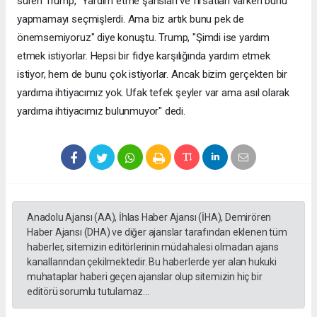
süren Trump, "Yardım etme şansları ve fırsatları varken bunu
yapmamayı seçmişlerdi. Ama biz artık bunu pek de
önemsemiyoruz" diye konuştu. Trump, "Şimdi ise yardım
etmek istiyorlar. Hepsi bir fidye karşılığında yardım etmek
istiyor, hem de bunu çok istiyorlar. Ancak bizim gerçekten bir
yardıma ihtiyacımız yok. Ufak tefek şeyler var ama asıl olarak
yardıma ihtiyacımız bulunmuyor" dedi.
Anadolu Ajansı (AA), İhlas Haber Ajansı (İHA), Demirören
Haber Ajansı (DHA) ve diğer ajanslar tarafından eklenen tüm
haberler, sitemizin editörlerinin müdahalesi olmadan ajans
kanallarından çekilmektedir. Bu haberlerde yer alan hukuki
muhataplar haberi geçen ajanslar olup sitemizin hiç bir
editörü sorumlu tutulamaz...