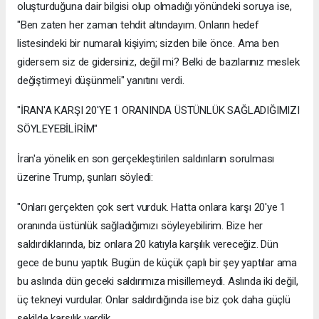
oluşturduğuna dair bilgisi olup olmadığı yönündeki soruya ise,
"Ben zaten her zaman tehdit altındayım. Onların hedef
listesindeki bir numaralı kişiyim; sizden bile önce. Ama ben
gidersem siz de gidersiniz, değil mi? Belki de bazılarınız meslek
değiştirmeyi düşünmeli" yanıtını verdi.
"İRAN'A KARŞI 20'YE 1 ORANINDA ÜSTÜNLÜK SAĞLADIĞIMIZI
SÖYLEYEBİLİRİM"
İran'a yönelik en son gerçekleştirilen saldırıların sorulması
üzerine Trump, şunları söyledi:
"Onları gerçekten çok sert vurduk. Hatta onlara karşı 20'ye 1
oranında üstünlük sağladığımızı söyleyebilirim. Bize her
saldırdıklarında, biz onlara 20 katıyla karşılık vereceğiz. Dün
gece de bunu yaptık. Bugün de küçük çaplı bir şey yaptılar ama
bu aslında dün geceki saldırımıza misillemeydi. Aslında iki değil,
üç tekneyi vurdular. Onlar saldırdığında ise biz çok daha güçlü
şekilde karşılık verdik...