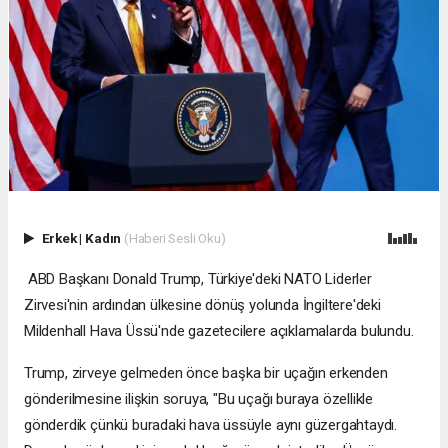
Erkek
|
Kadın
(Haberi Sesli Oku)
ABD Başkanı Donald Trump, Türkiye'deki NATO Liderler
Zirvesi'nin ardından ülkesine dönüş yolunda İngiltere'deki
Mildenhall Hava Üssü'nde gazetecilere açıklamalarda bulundu.
Trump, zirveye gelmeden önce başka bir uçağın erkenden
gönderilmesine ilişkin soruya, "Bu uçağı buraya özellikle
gönderdik çünkü buradaki hava üssüyle aynı güzergahtaydı.