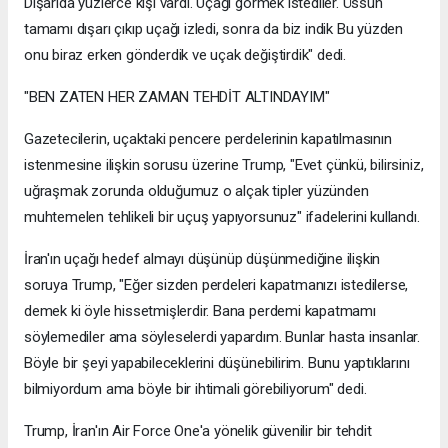
Dışarıda yüzlerce kişi vardı. Uçağı görmek istediler. Üssün
tamamı dışarı çıkıp uçağı izledi, sonra da biz indik Bu yüzden
onu biraz erken gönderdik ve uçak değiştirdik" dedi.
"BEN ZATEN HER ZAMAN TEHDİT ALTINDAYIM"
Gazetecilerin, uçaktaki pencere perdelerinin kapatılmasının
istenmesine ilişkin sorusu üzerine Trump, "Evet çünkü, bilirsiniz,
uğraşmak zorunda olduğumuz o alçak tipler yüzünden
muhtemelen tehlikeli bir uçuş yapıyorsunuz" ifadelerini kullandı.
İran'ın uçağı hedef almayı düşünüp düşünmediğine ilişkin
soruya Trump, "Eğer sizden perdeleri kapatmanızı istedilerse,
demek ki öyle hissetmişlerdir. Bana perdemi kapatmamı
söylemediler ama söyleselerdi yapardım. Bunlar hasta insanlar.
Böyle bir şeyi yapabileceklerini düşünebilirim. Bunu yaptıklarını
bilmiyordum ama böyle bir ihtimali görebiliyorum" dedi.
Trump, İran'ın Air Force One'a yönelik güvenilir bir tehdit