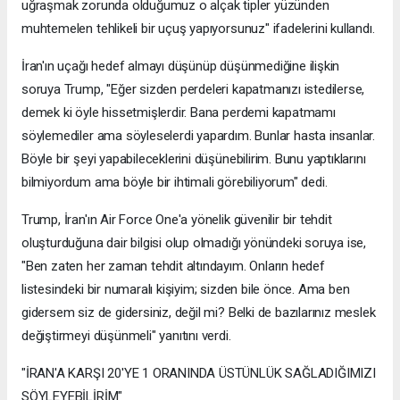
uğraşmak zorunda olduğumuz o alçak tipler yüzünden
muhtemelen tehlikeli bir uçuş yapıyorsunuz" ifadelerini kullandı.
İran'ın uçağı hedef almayı düşünüp düşünmediğine ilişkin
soruya Trump, "Eğer sizden perdeleri kapatmanızı istedilerse,
demek ki öyle hissetmişlerdir. Bana perdemi kapatmamı
söylemediler ama söyleselerdi yapardım. Bunlar hasta insanlar.
Böyle bir şeyi yapabileceklerini düşünebilirim. Bunu yaptıklarını
bilmiyordum ama böyle bir ihtimali görebiliyorum" dedi.
Trump, İran'ın Air Force One'a yönelik güvenilir bir tehdit
oluşturduğuna dair bilgisi olup olmadığı yönündeki soruya ise,
"Ben zaten her zaman tehdit altındayım. Onların hedef
listesindeki bir numaralı kişiyim; sizden bile önce. Ama ben
gidersem siz de gidersiniz, değil mi? Belki de bazılarınız meslek
değiştirmeyi düşünmeli" yanıtını verdi.
"İRAN'A KARŞI 20'YE 1 ORANINDA ÜSTÜNLÜK SAĞLADIĞIMIZI
SÖYLEYEBİLİRİM"