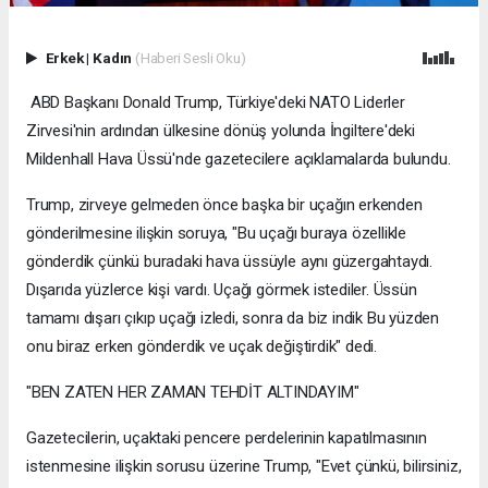
Erkek
|
Kadın
(Haberi Sesli Oku)
ABD Başkanı Donald Trump, Türkiye'deki NATO Liderler
Zirvesi'nin ardından ülkesine dönüş yolunda İngiltere'deki
Mildenhall Hava Üssü'nde gazetecilere açıklamalarda bulundu.
Trump, zirveye gelmeden önce başka bir uçağın erkenden
gönderilmesine ilişkin soruya, "Bu uçağı buraya özellikle
gönderdik çünkü buradaki hava üssüyle aynı güzergahtaydı.
Dışarıda yüzlerce kişi vardı. Uçağı görmek istediler. Üssün
tamamı dışarı çıkıp uçağı izledi, sonra da biz indik Bu yüzden
onu biraz erken gönderdik ve uçak değiştirdik" dedi.
"BEN ZATEN HER ZAMAN TEHDİT ALTINDAYIM"
Gazetecilerin, uçaktaki pencere perdelerinin kapatılmasının
istenmesine ilişkin sorusu üzerine Trump, "Evet çünkü, bilirsiniz,