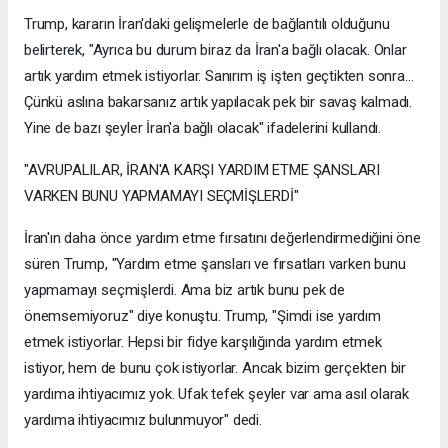
Trump, kararın İran'daki gelişmelerle de bağlantılı olduğunu
belirterek, "Ayrıca bu durum biraz da İran'a bağlı olacak. Onlar
artık yardım etmek istiyorlar. Sanırım iş işten geçtikten sonra...
Çünkü aslına bakarsanız artık yapılacak pek bir savaş kalmadı.
Yine de bazı şeyler İran'a bağlı olacak" ifadelerini kullandı.
"AVRUPALILAR, İRAN'A KARŞI YARDIM ETME ŞANSLARI
VARKEN BUNU YAPMAMAYI SEÇMİŞLERDİ"
İran'ın daha önce yardım etme fırsatını değerlendirmediğini öne
süren Trump, "Yardım etme şansları ve fırsatları varken bunu
yapmamayı seçmişlerdi. Ama biz artık bunu pek de
önemsemiyoruz" diye konuştu. Trump, "Şimdi ise yardım
etmek istiyorlar. Hepsi bir fidye karşılığında yardım etmek
istiyor, hem de bunu çok istiyorlar. Ancak bizim gerçekten bir
yardıma ihtiyacımız yok. Ufak tefek şeyler var ama asıl olarak
yardıma ihtiyacımız bulunmuyor" dedi.