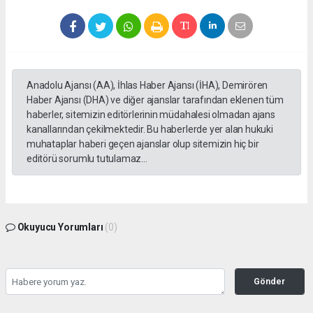
Anadolu Ajansı (AA), İhlas Haber Ajansı (İHA), Demirören
Haber Ajansı (DHA) ve diğer ajanslar tarafından eklenen tüm
haberler, sitemizin editörlerinin müdahalesi olmadan ajans
kanallarından çekilmektedir. Bu haberlerde yer alan hukuki
muhataplar haberi geçen ajanslar olup sitemizin hiç bir
editörü sorumlu tutulamaz...
Okuyucu Yorumları
(0)
Gönder
Yorum yazarak Topluluk Kuralları’nı kabul etmiş bulunuyor ve kozatv.com.tr sitesine