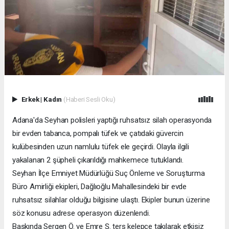
Erkek
|
Kadın
(Haberi Sesli Oku)
Adana'da Seyhan polisleri yaptığı ruhsatsız silah operasyonda
bir evden tabanca, pompalı tüfek ve çatıdaki güvercin
kulübesinden uzun namlulu tüfek ele geçirdi. Olayla ilgili
yakalanan 2 şüpheli çıkarıldığı mahkemece tutuklandı.
Seyhan İlçe Emniyet Müdürlüğü Suç Önleme ve Soruşturma
Büro Amirliği ekipleri, Dağlıoğlu Mahallesindeki bir evde
ruhsatsız silahlar olduğu bilgisine ulaştı. Ekipler bunun üzerine
söz konusu adrese operasyon düzenlendi.
Baskında Sergen Ö. ve Emre Ş. ters kelepçe takılarak etkisiz