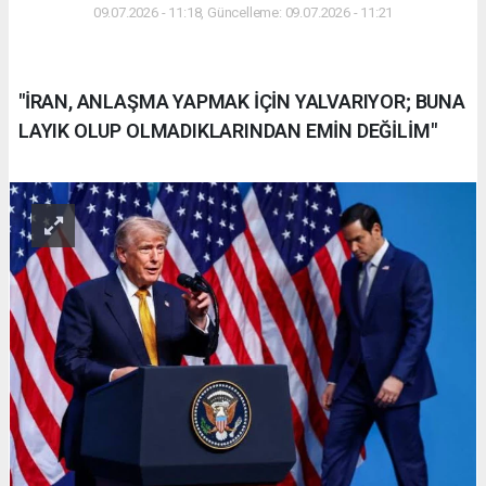
09.07.2026 - 11:18, Güncelleme: 09.07.2026 - 11:21
"İRAN, ANLAŞMA YAPMAK İÇİN YALVARIYOR; BUNA
LAYIK OLUP OLMADIKLARINDAN EMİN DEĞİLİM"