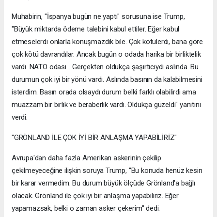
Muhabirin, "İspanya bugün ne yaptı" sorusuna ise Trump,
"Büyük miktarda ödeme talebini kabul ettiler. Eğer kabul
etmeselerdi onlarla konuşmazdık bile. Çok kötülerdi, bana göre
çok kötü davrandılar. Ancak bugün o odada harika bir birliktelik
vardı. NATO odası... Gerçekten oldukça şaşırtıcıydı aslında. Bu
durumun çok iyi bir yönü vardı. Aslında basının da kalabilmesini
isterdim. Basın orada olsaydı durum belki farklı olabilirdi ama
muazzam bir birlik ve beraberlik vardı. Oldukça güzeldi" yanıtını
verdi.
"GRÖNLAND İLE ÇOK İYİ BİR ANLAŞMA YAPABİLİRİZ"
Avrupa'dan daha fazla Amerikan askerinin çekilip
çekilmeyeceğine ilişkin soruya Trump, "Bu konuda henüz kesin
bir karar vermedim. Bu durum büyük ölçüde Grönland'a bağlı
olacak. Grönland ile çok iyi bir anlaşma yapabiliriz. Eğer
yapamazsak, belki o zaman asker çekerim" dedi.