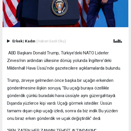
Erkek
|
Kadın
(Haberi Sesli Oku)
ABD Başkanı Donald Trump, Türkiye'deki NATO Liderler
Zirvesi'nin ardından ülkesine dönüş yolunda İngiltere'deki
Mildenhall Hava Üssü'nde gazetecilere açıklamalarda bulundu.
Trump, zirveye gelmeden önce başka bir uçağın erkenden
gönderilmesine ilişkin soruya, "Bu uçağı buraya özellikle
gönderdik çünkü buradaki hava üssüyle aynı güzergahtaydı.
Dışarıda yüzlerce kişi vardı. Uçağı görmek istediler. Üssün
tamamı dışarı çıkıp uçağı izledi, sonra da biz indik Bu yüzden
onu biraz erken gönderdik ve uçak değiştirdik" dedi.
"BEN ZATEN HER ZAMAN TEHDİT ALTINDAYIM"