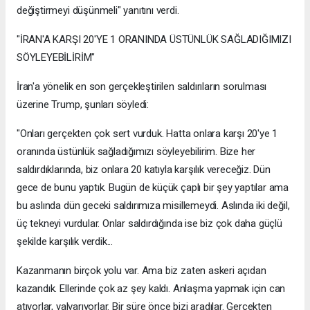
değiştirmeyi düşünmeli" yanıtını verdi.
"İRAN'A KARŞI 20'YE 1 ORANINDA ÜSTÜNLÜK SAĞLADIĞIMIZI
SÖYLEYEBİLİRİM"
İran'a yönelik en son gerçekleştirilen saldırıların sorulması
üzerine Trump, şunları söyledi:
"Onları gerçekten çok sert vurduk. Hatta onlara karşı 20'ye 1
oranında üstünlük sağladığımızı söyleyebilirim. Bize her
saldırdıklarında, biz onlara 20 katıyla karşılık vereceğiz. Dün
gece de bunu yaptık. Bugün de küçük çaplı bir şey yaptılar ama
bu aslında dün geceki saldırımıza misillemeydi. Aslında iki değil,
üç tekneyi vurdular. Onlar saldırdığında ise biz çok daha güçlü
şekilde karşılık verdik...
Kazanmanın birçok yolu var. Ama biz zaten askeri açıdan
kazandık. Ellerinde çok az şey kaldı. Anlaşma yapmak için can
atıyorlar, yalvarıyorlar. Bir süre önce bizi aradılar. Gerçekten