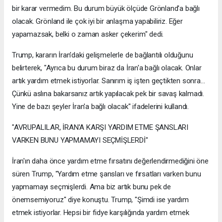
bir karar vermedim. Bu durum büyük ölçüde Grönland'a bağlı
olacak. Grönland ile çok iyi bir anlaşma yapabiliriz. Eğer
yapamazsak, belki o zaman asker çekerim" dedi.
Trump, kararın İran'daki gelişmelerle de bağlantılı olduğunu
belirterek, "Ayrıca bu durum biraz da İran'a bağlı olacak. Onlar
artık yardım etmek istiyorlar. Sanırım iş işten geçtikten sonra...
Çünkü aslına bakarsanız artık yapılacak pek bir savaş kalmadı.
Yine de bazı şeyler İran'a bağlı olacak" ifadelerini kullandı.
"AVRUPALILAR, İRAN'A KARŞI YARDIM ETME ŞANSLARI
VARKEN BUNU YAPMAMAYI SEÇMİŞLERDİ"
İran'ın daha önce yardım etme fırsatını değerlendirmediğini öne
süren Trump, "Yardım etme şansları ve fırsatları varken bunu
yapmamayı seçmişlerdi. Ama biz artık bunu pek de
önemsemiyoruz" diye konuştu. Trump, "Şimdi ise yardım
etmek istiyorlar. Hepsi bir fidye karşılığında yardım etmek