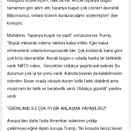
olduğunu söylemiştim, hala da var. Ancak İspanya bugün
tamamen geri adım attı. İspanya bugün çok cömert davrandı.
Biliyorsunuz, onlara ticareti durduracağımı söylemiştim" diye
konuştu.
Muhabirin, "İspanya bugün ne yaptı" sorusuna ise Trump,
"Büyük miktarda ödeme talebini kabul ettiler. Eğer kabul
etmeselerdi onlarla konuşmazdık bile. Çok kötülerdi, bana göre
çok kötü davrandılar. Ancak bugün o odada harika bir birliktelik
vardı. NATO odası... Gerçekten oldukça şaşırtıcıydı aslında. Bu
durumun çok iyi bir yönü vardı. Aslında basının da kalabilmesini
isterdim. Basın orada olsaydı durum belki farklı olabilirdi ama
muazzam bir birlik ve beraberlik vardı. Oldukça güzeldi" yanıtını
verdi.
"GRÖNLAND İLE ÇOK İYİ BİR ANLAŞMA YAPABİLİRİZ"
Avrupa'dan daha fazla Amerikan askerinin çekilip
çekilmeyeceğine ilişkin soruya Trump, "Bu konuda henüz kesin