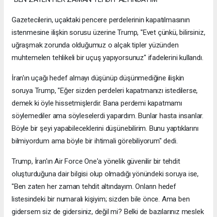
Gazetecilerin, uçaktaki pencere perdelerinin kapatılmasının
istenmesine ilişkin sorusu üzerine Trump, "Evet çünkü, bilirsiniz,
uğraşmak zorunda olduğumuz o alçak tipler yüzünden
muhtemelen tehlikeli bir uçuş yapıyorsunuz" ifadelerini kullandı.
İran'ın uçağı hedef almayı düşünüp düşünmediğine ilişkin
soruya Trump, "Eğer sizden perdeleri kapatmanızı istedilerse,
demek ki öyle hissetmişlerdir. Bana perdemi kapatmamı
söylemediler ama söyleselerdi yapardım. Bunlar hasta insanlar.
Böyle bir şeyi yapabileceklerini düşünebilirim. Bunu yaptıklarını
bilmiyordum ama böyle bir ihtimali görebiliyorum" dedi.
Trump, İran'ın Air Force One'a yönelik güvenilir bir tehdit
oluşturduğuna dair bilgisi olup olmadığı yönündeki soruya ise,
"Ben zaten her zaman tehdit altındayım. Onların hedef
listesindeki bir numaralı kişiyim; sizden bile önce. Ama ben
gidersem siz de gidersiniz, değil mi? Belki de bazılarınız meslek