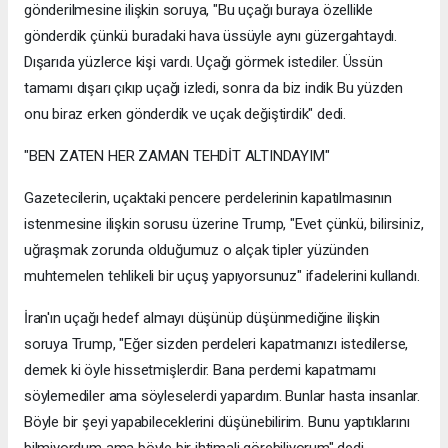
gönderilmesine ilişkin soruya, "Bu uçağı buraya özellikle
gönderdik çünkü buradaki hava üssüyle aynı güzergahtaydı.
Dışarıda yüzlerce kişi vardı. Uçağı görmek istediler. Üssün
tamamı dışarı çıkıp uçağı izledi, sonra da biz indik Bu yüzden
onu biraz erken gönderdik ve uçak değiştirdik" dedi.
"BEN ZATEN HER ZAMAN TEHDİT ALTINDAYIM"
Gazetecilerin, uçaktaki pencere perdelerinin kapatılmasının
istenmesine ilişkin sorusu üzerine Trump, "Evet çünkü, bilirsiniz,
uğraşmak zorunda olduğumuz o alçak tipler yüzünden
muhtemelen tehlikeli bir uçuş yapıyorsunuz" ifadelerini kullandı.
İran'ın uçağı hedef almayı düşünüp düşünmediğine ilişkin
soruya Trump, "Eğer sizden perdeleri kapatmanızı istedilerse,
demek ki öyle hissetmişlerdir. Bana perdemi kapatmamı
söylemediler ama söyleselerdi yapardım. Bunlar hasta insanlar.
Böyle bir şeyi yapabileceklerini düşünebilirim. Bunu yaptıklarını
bilmiyordum ama böyle bir ihtimali görebiliyorum" dedi.