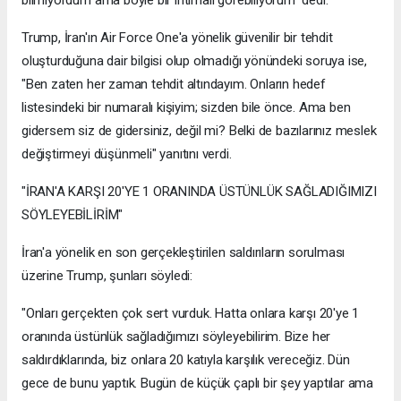
Trump, İran'ın Air Force One'a yönelik güvenilir bir tehdit
oluşturduğuna dair bilgisi olup olmadığı yönündeki soruya ise,
"Ben zaten her zaman tehdit altındayım. Onların hedef
listesindeki bir numaralı kişiyim; sizden bile önce. Ama ben
gidersem siz de gidersiniz, değil mi? Belki de bazılarınız meslek
değiştirmeyi düşünmeli" yanıtını verdi.
"İRAN'A KARŞI 20'YE 1 ORANINDA ÜSTÜNLÜK SAĞLADIĞIMIZI
SÖYLEYEBİLİRİM"
İran'a yönelik en son gerçekleştirilen saldırıların sorulması
üzerine Trump, şunları söyledi:
"Onları gerçekten çok sert vurduk. Hatta onlara karşı 20'ye 1
oranında üstünlük sağladığımızı söyleyebilirim. Bize her
saldırdıklarında, biz onlara 20 katıyla karşılık vereceğiz. Dün
gece de bunu yaptık. Bugün de küçük çaplı bir şey yaptılar ama