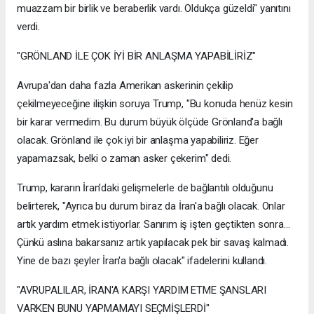
muazzam bir birlik ve beraberlik vardı. Oldukça güzeldi" yanıtını
verdi.
"GRÖNLAND İLE ÇOK İYİ BİR ANLAŞMA YAPABİLİRİZ"
Avrupa'dan daha fazla Amerikan askerinin çekilip
çekilmeyeceğine ilişkin soruya Trump, "Bu konuda henüz kesin
bir karar vermedim. Bu durum büyük ölçüde Grönland'a bağlı
olacak. Grönland ile çok iyi bir anlaşma yapabiliriz. Eğer
yapamazsak, belki o zaman asker çekerim" dedi.
Trump, kararın İran'daki gelişmelerle de bağlantılı olduğunu
belirterek, "Ayrıca bu durum biraz da İran'a bağlı olacak. Onlar
artık yardım etmek istiyorlar. Sanırım iş işten geçtikten sonra...
Çünkü aslına bakarsanız artık yapılacak pek bir savaş kalmadı.
Yine de bazı şeyler İran'a bağlı olacak" ifadelerini kullandı.
"AVRUPALILAR, İRAN'A KARŞI YARDIM ETME ŞANSLARI
VARKEN BUNU YAPMAMAYI SEÇMİŞLERDİ"