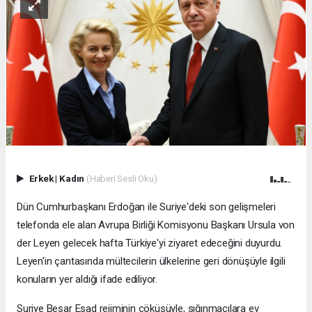
Erkek
|
Kadın
(Haberi Sesli Oku)
Dün Cumhurbaşkanı Erdoğan ile Suriye'deki son gelişmeleri
telefonda ele alan Avrupa Birliği Komisyonu Başkanı Ursula von
der Leyen gelecek hafta Türkiye'yi ziyaret edeceğini duyurdu.
Leyen'in çantasında mültecilerin ülkelerine geri dönüşüyle ilgili
konuların yer aldığı ifade ediliyor.
Suriye Beşar Esad rejiminin çöküşüyle, sığınmacılara ev