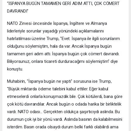
"İSPANYA BUGÜN TAMAMEN GERİ ADIM ATTI, ÇOK CÖMERT
DAVRANDI"
NATO Zirvesi öncesinde İspanya, İngiltere ve Almanya
liderleriyle sorunlar yaşadığı yönündeki açıklamalarını
hatırlatılması üzerine Trump, "Evet. İspanya ile ilgili sorunlarım
olduğunu söylemiştim, hala da var. Ancak İspanya bugün
tamamen geri adım attı. İspanya bugün çok cömert davrandı.
Biliyorsunuz, onlara ticareti durduracağımı söylemiştim" diye
konuştu.
Muhabirin, "İspanya bugün ne yaptı" sorusuna ise Trump,
"Büyük miktarda ödeme talebini kabul ettiler. Eğer kabul
etmeselerdi onlarla konuşmazdık bile. Çok kötülerdi, bana göre
çok kötü davrandılar. Ancak bugün o odada harika bir birliktelik
vardı. NATO odası... Gerçekten oldukça şaşırtıcıydı aslında. Bu
durumun çok iyi bir yönü vardı. Aslında basının da kalabilmesini
isterdim. Basın orada olsaydı durum belki farklı olabilirdi ama