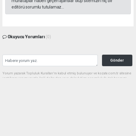
muhataplar haberi geçen ajanslar olup sitemizin hiç bir
editörü sorumlu tutulamaz...
Okuyucu Yorumları
(0)
Gönder
Yorum yazarak Topluluk Kuralları’nı kabul etmiş bulunuyor ve kozatv.com.tr sitesine
yaptığınız yorumunuzla ilgili doğrudan veya dolaylı tüm sorumluluğu tek başınıza
üstleniyorsunuz. Yazılan tüm yorumlardan site yönetimi hiçbir şekilde sorumlu
tutulamaz.
haber paketi
haber scripti
haber yazılımı
Tüm hakları saklı tutulmaktadır.Copyright 2026©