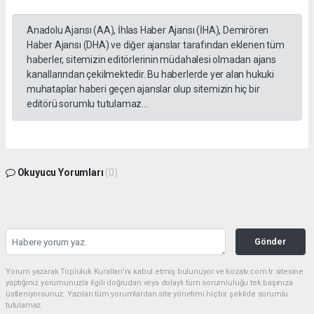
Anadolu Ajansı (AA), İhlas Haber Ajansı (İHA), Demirören
Haber Ajansı (DHA) ve diğer ajanslar tarafından eklenen tüm
haberler, sitemizin editörlerinin müdahalesi olmadan ajans
kanallarından çekilmektedir. Bu haberlerde yer alan hukuki
muhataplar haberi geçen ajanslar olup sitemizin hiç bir
editörü sorumlu tutulamaz...
Okuyucu Yorumları
(0)
Gönder
Yorum yazarak Topluluk Kuralları’nı kabul etmiş bulunuyor ve kozatv.com.tr sitesine
yaptığınız yorumunuzla ilgili doğrudan veya dolaylı tüm sorumluluğu tek başınıza
üstleniyorsunuz. Yazılan tüm yorumlardan site yönetimi hiçbir şekilde sorumlu
tutulamaz.