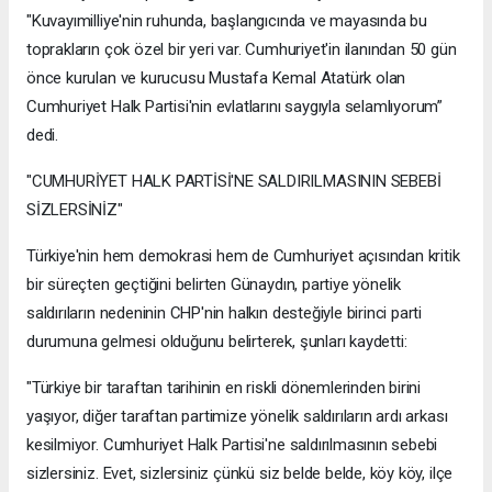
"Kuvayımilliye'nin ruhunda, başlangıcında ve mayasında bu
toprakların çok özel bir yeri var. Cumhuriyet'in ilanından 50 gün
önce kurulan ve kurucusu Mustafa Kemal Atatürk olan
Cumhuriyet Halk Partisi'nin evlatlarını saygıyla selamlıyorum”
dedi.
"CUMHURİYET HALK PARTİSİ'NE SALDIRILMASININ SEBEBİ
SİZLERSİNİZ"
Türkiye'nin hem demokrasi hem de Cumhuriyet açısından kritik
bir süreçten geçtiğini belirten Günaydın, partiye yönelik
saldırıların nedeninin CHP'nin halkın desteğiyle birinci parti
durumuna gelmesi olduğunu belirterek, şunları kaydetti:
"Türkiye bir taraftan tarihinin en riskli dönemlerinden birini
yaşıyor, diğer taraftan partimize yönelik saldırıların ardı arkası
kesilmiyor. Cumhuriyet Halk Partisi'ne saldırılmasının sebebi
sizlersiniz. Evet, sizlersiniz çünkü siz belde belde, köy köy, ilçe