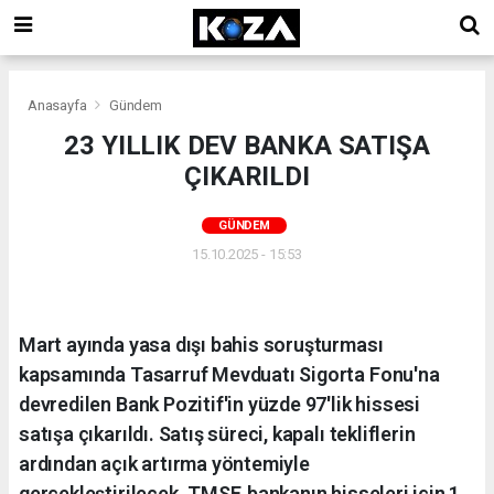
Anasayfa
Gündem
23 YILLIK DEV BANKA SATIŞA
ÇIKARILDI
GÜNDEM
15.10.2025 - 15:53
Mart ayında yasa dışı bahis soruşturması
kapsamında Tasarruf Mevduatı Sigorta Fonu'na
devredilen Bank Pozitif'in yüzde 97'lik hissesi
satışa çıkarıldı. Satış süreci, kapalı tekliflerin
ardından açık artırma yöntemiyle
gerçekleştirilecek. TMSF, bankanın hisseleri için 1