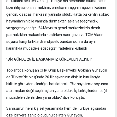
olduklarını belirten Özdağ, "Türkiye'nin neresinde olursa olsun
bize ihtiyacı olan emeklinin, emekçinin, işçinin, işsizin, kadının,
gencin, kısacası herkesin yanında olduk. Hatta bu kentin sokak
hayvanlarının bile yanında durmaktan asla vazgeçmedik,
vazgeçmeyeceğiz. 24 Mayıs'ta genel merkezimizin demir
parmaklıkları makaslarla kesilirken nasıl gaza ve TOMA'ların
suyuna karşı birlikte direndiysek, bundan sonra da aynı
kararlılıkla mücadele edeceğiz" ifadelerini kullandı.
"BİR GÜNDE 26 İL BAŞKANIMIZ GÖREVDEN ALINDI"
Toplantıda konuşan CHP Grup Başkanvekili Gökhan Günaydın
da Türkiye'de bir günde 26 il başkanının disiplin kurullarıyla
birlikte görevden alındığını hatırlatarak, “Biz hayatımız boyunca
atanmıştan değil seçilmişten yana olduk. İş birlikçilerden değil
mücadele edenlerden yana olduk" diye konuştu.
Samsun'un hem kişisel yaşamında hem de Türkiye açısından
özel bir yere sahip olduğunu belirten Günaydın,