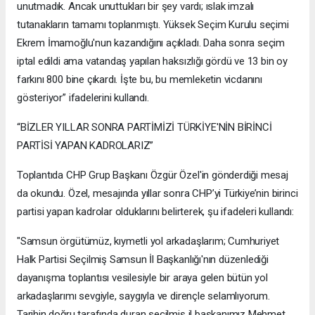
unutmadık. Ancak unuttukları bir şey vardı; ıslak imzalı
tutanakların tamamı toplanmıştı. Yüksek Seçim Kurulu seçimi
Ekrem İmamoğlu'nun kazandığını açıkladı. Daha sonra seçim
iptal edildi ama vatandaş yapılan haksızlığı gördü ve 13 bin oy
farkını 800 bine çıkardı. İşte bu, bu memleketin vicdanını
gösteriyor” ifadelerini kullandı.
“BİZLER YILLAR SONRA PARTİMİZİ TÜRKİYE'NİN BİRİNCİ
PARTİSİ YAPAN KADROLARIZ”
Toplantıda CHP Grup Başkanı Özgür Özel'in gönderdiği mesaj
da okundu. Özel, mesajında yıllar sonra CHP’yi Türkiye’nin birinci
partisi yapan kadrolar olduklarını belirterek, şu ifadeleri kullandı:
"Samsun örgütümüz, kıymetli yol arkadaşlarım; Cumhuriyet
Halk Partisi Seçilmiş Samsun İl Başkanlığı'nın düzenlediği
dayanışma toplantısı vesilesiyle bir araya gelen bütün yol
arkadaşlarımı sevgiyle, saygıyla ve dirençle selamlıyorum.
Tarihin doğru tarafında duran seçilmiş il başkanımız Mehmet