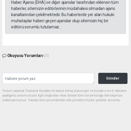
Haber Ajansı (DHA) ve diğer ajanslar tarafından eklenen tüm
haberler, sitemizin editörlerinin müdahalesi olmadan ajans
kanallarından çekilmektedir. Bu haberlerde yer alan hukuki
muhataplar haberi geçen ajanslar olup sitemizin hiç bir
editörü sorumlu tutulamaz...
Okuyucu Yorumları
(0)
Gönder
Yorum yazarak Topluluk Kuralları’nı kabul etmiş bulunuyor ve kozatv.com.tr sitesine
yaptığınız yorumunuzla ilgili doğrudan veya dolaylı tüm sorumluluğu tek başınıza
üstleniyorsunuz. Yazılan tüm yorumlardan site yönetimi hiçbir şekilde sorumlu
tutulamaz.