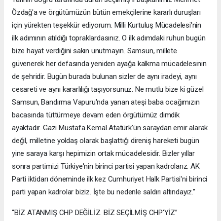
Özdağ'a ve örgütümüzün bütün emekçilerine kararlı duruşları
için yürekten teşekkür ediyorum. Milli Kurtuluş Mücadelesi'nin
ilk adımının atıldığı topraklardasınız. O ilk adımdaki ruhun bugün
bize hayat verdiğini sakın unutmayın. Samsun, millete
güvenerek her defasında yeniden ayağa kalkma mücadelesinin
de şehridir. Bugün burada bulunan sizler de aynı iradeyi, aynı
cesareti ve aynı kararlılığı taşıyorsunuz. Ne mutlu bize ki güzel
Samsun, Bandırma Vapuru'nda yanan ateşi baba ocağımızın
bacasında tüttürmeye devam eden örgütümüz dimdik
ayaktadır. Gazi Mustafa Kemal Atatürk'ün saraydan emir alarak
değil, milletine yoldaş olarak başlattığı direniş hareketi bugün
yine saraya karşı hepimizin ortak mücadelesidir. Bizler yıllar
sonra partimizi Türkiye'nin birinci partisi yapan kadrolarız. AK
Parti iktidarı döneminde ilk kez Cumhuriyet Halk Partisi'ni birinci
parti yapan kadrolar biziz. İşte bu nedenle saldırı altındayız.”
“BİZ ATANMIŞ CHP DEĞİLİZ. BİZ SEÇİLMİŞ CHP'YİZ”