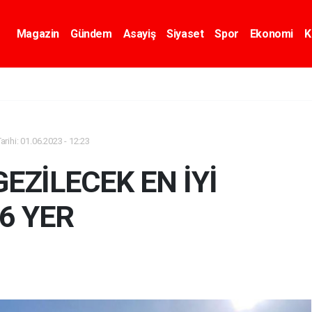
Magazin
Gündem
Asayiş
Siyaset
Spor
Ekonomi
K
rihi: 01.06.2023 - 12:23
EZİLECEK EN İYİ
6 YER