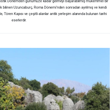
elenistik Dönemden günümüze kadar gelmeyi başarabilmiş mükemmel bir
larak bilinen Uzuncaburç, Roma Dönemi’nden sonradan ayrılmış ve kendi
e, Tören Kapısı ve çeşitli alanlar antik yerleşim alanında bulunan tarihi
eserlerdir.