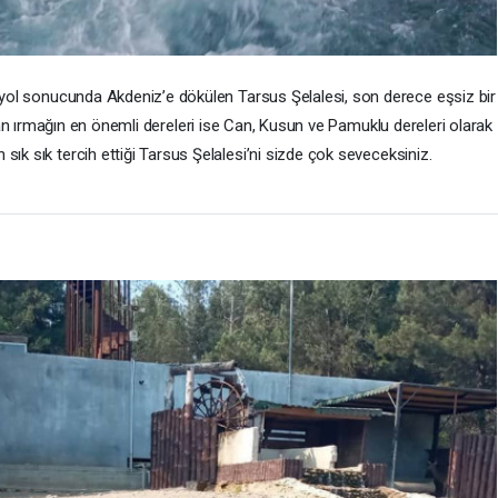
 yol sonucunda Akdeniz’e dökülen Tarsus Şelalesi, son derece eşsiz bir
n ırmağın en önemli dereleri ise Can, Kusun ve Pamuklu dereleri olarak
in sık sık tercih ettiği Tarsus Şelalesi’ni sizde çok seveceksiniz.