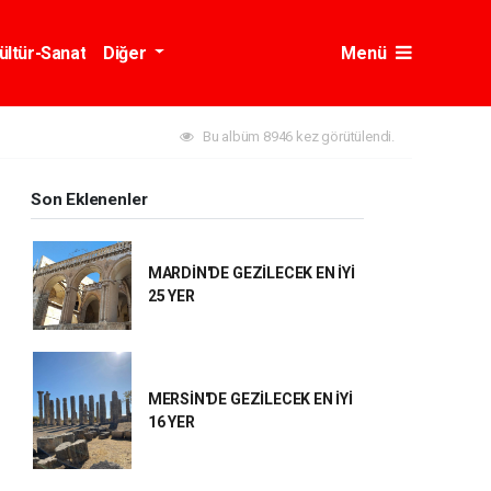
ültür-Sanat
Diğer
Menü
Bu albüm 8946 kez görütülendi.
Son Eklenenler
MARDİN'DE GEZİLECEK EN İYİ
25 YER
MERSİN'DE GEZİLECEK EN İYİ
16 YER