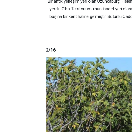
Bir antik yerleşim yeri olan Uzuncaburç, H
yerdir. Olba Territoriumu’nun ibadet yeri o
başına bir kent haline gelmiştir. Sütunlu Cadd
2
/16