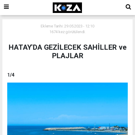
Ekleme Tarihi: 29.05.2023 - 12:10
1674 kez görütülendi.
HATAY'DA GEZİLECEK SAHİLLER ve
PLAJLAR
1
/4