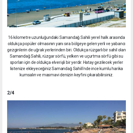
16 kilometre uzunluğundaki Samandağ Sahili yerel halk arasında
oldukça popüler olmasının yanı sıra bölgeye gelen yerli ve yabancı
gezginlerin de uğrak yerlerinden biri. Oldukça rüzgarlı bir sahil olan
Samandağ Sahili, rüzgar sörfü, yelken ve uçurtma sörfü gibi su
sporları için de oldukça elverişli bir yerdir. Hatay gezilecek yerler
listenize ekleyeceğiniz Samandağ Sahili’nde ince kumlu harika
kumsalın ve masmavi denizin keyfini çıkarabilirsiniz.
2
/4