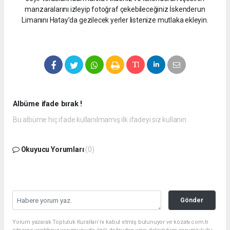
manzaralarını izleyip fotoğraf çekebileceğiniz İskenderun
Limanını Hatay’da gezilecek yerler listenize mutlaka ekleyin.
Albüme ifade bırak !
Bu albüme hiç ifade kullanılmamış ilk ifadeyi siz kullanın.
Okuyucu Yorumları
(0)
Gönder
Yorum yazarak Topluluk Kuralları’nı kabul etmiş bulunuyor ve kozatv.com.tr