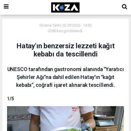
Ekleme Tarihi: 02.09.2020 - 14:55
2390 kez görütülendi.
Hatay'ın benzersiz lezzeti kağıt
kebabı da tescillendi
UNESCO tarafından gastronomi alanında "Yaratıcı
Şehirler Ağı"na dahil edilen Hatay'ın "kağıt
kebabı", coğrafi işaret alınarak tescillendi.
1
/5