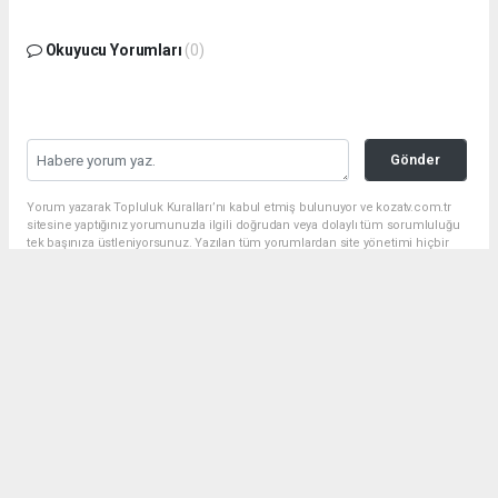
Okuyucu Yorumları
(0)
Gönder
Yorum yazarak Topluluk Kuralları’nı kabul etmiş bulunuyor ve kozatv.com.tr
sitesine yaptığınız yorumunuzla ilgili doğrudan veya dolaylı tüm sorumluluğu
tek başınıza üstleniyorsunuz. Yazılan tüm yorumlardan site yönetimi hiçbir
şekilde sorumlu tutulamaz.
haber paketi
haber scripti
haber yazılımı
Tüm hakları saklı tutulmaktadır.Copyright 2026©
Haber Yazılımı:
Web Aksiyon ®