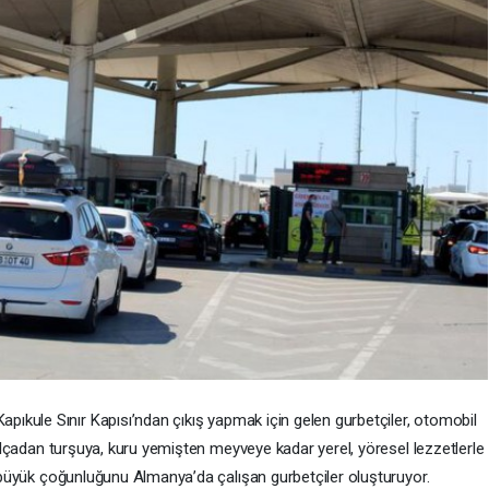
Kapıkule Sınır Kapısı’ndan çıkış yapmak için gelen gurbetçiler, otomobil
n salçadan turşuya, kuru yemişten meyveye kadar yerel, yöresel lezzetlerle
n büyük çoğunluğunu Almanya’da çalışan gurbetçiler oluşturuyor.