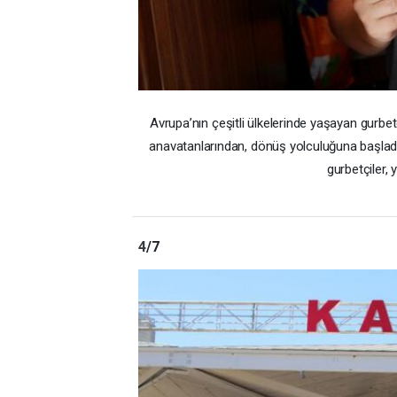
Avrupa’nın çeşitli ülkelerinde yaşayan gurbetçil
anavatanlarından, dönüş yolculuğuna başladı. T
gurbetçiler, 
4
/7