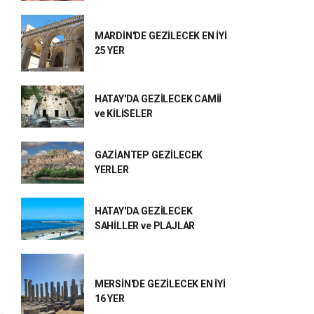
MARDİN'DE GEZİLECEK EN İYİ
25 YER
HATAY'DA GEZİLECEK CAMİİ
ve KİLİSELER
GAZİANTEP GEZİLECEK
YERLER
HATAY'DA GEZİLECEK
SAHİLLER ve PLAJLAR
MERSİN'DE GEZİLECEK EN İYİ
16 YER