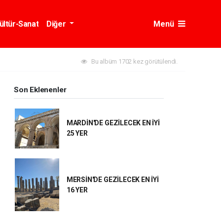
ültür-Sanat
Diğer
Menü
Bu albüm 1702 kez görütülendi.
Son Eklenenler
MARDİN'DE GEZİLECEK EN İYİ
25 YER
MERSİN'DE GEZİLECEK EN İYİ
16 YER