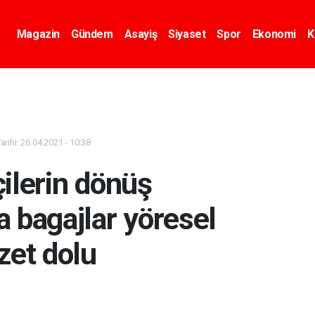
Magazin
Gündem
Asayiş
Siyaset
Spor
Ekonomi
K
rihi: 26.04.2021 - 10:38
ilerin dönüş
 bagajlar yöresel
zet dolu