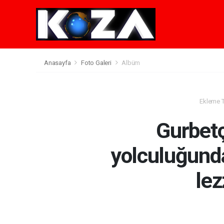
Anasayfa
Foto Galeri
Albüm
Ekleme Ta
Gurbetç
yolculuğunda
lez