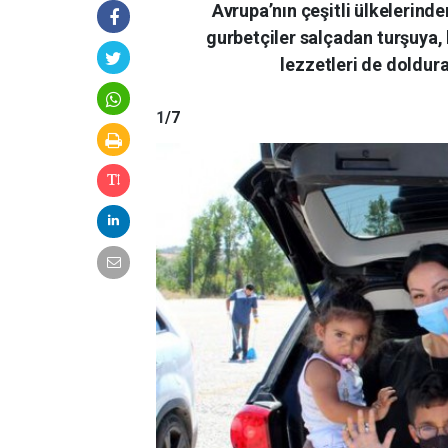
Avrupa’nın çeşitli ülkelerinde
gurbetçiler salçadan turşuya,
lezzetleri de doldura
1
/7