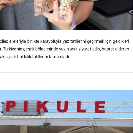
er, aileleriyle birlikte karayoluyla yaz tatillerini geçirmek için geldikleri
ürkiye’nin çeşitli bölgelerinde yakınlarını ziyaret edip, hasret gideren
yaklaşık 5 haftalık tatillerini tamamladı.