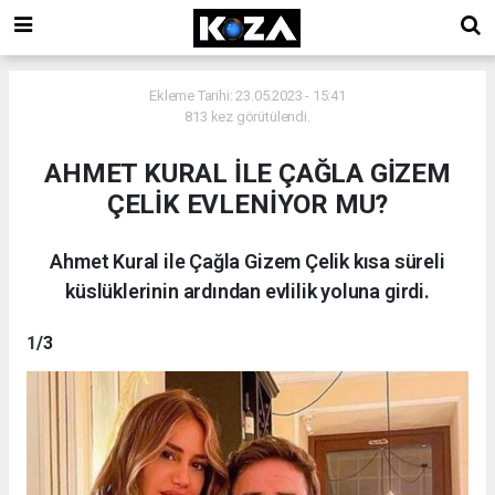
Ekleme Tarihi: 23.05.2023 - 15:41
813 kez görütülendi.
AHMET KURAL İLE ÇAĞLA GİZEM
ÇELİK EVLENİYOR MU?
Ahmet Kural ile Çağla Gizem Çelik kısa süreli
küslüklerinin ardından evlilik yoluna girdi.
1
/3