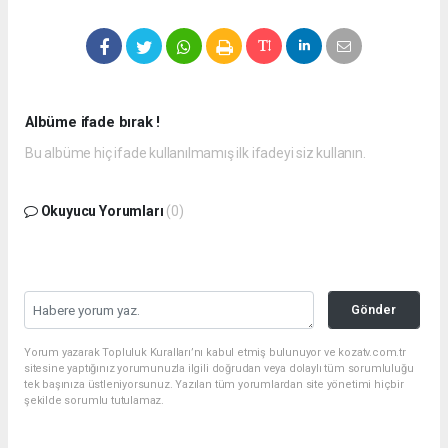
Albüme ifade bırak !
Bu albüme hiç ifade kullanılmamış ilk ifadeyi siz kullanın.
Okuyucu Yorumları
(0)
Gönder
Yorum yazarak Topluluk Kuralları’nı kabul etmiş bulunuyor ve kozatv.com.tr
sitesine yaptığınız yorumunuzla ilgili doğrudan veya dolaylı tüm sorumluluğu
tek başınıza üstleniyorsunuz. Yazılan tüm yorumlardan site yönetimi hiçbir
şekilde sorumlu tutulamaz.