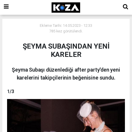
Ekleme Tarihi: 14.05.2023 - 12:33
785 kez görütülendi.
ŞEYMA SUBAŞINDAN YENİ
KARELER
Şeyma Subaşı düzenlediği after party'den yeni
karelerini takipçilerinin beğenisine sundu.
1
/3