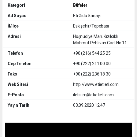
Kategori
Büfeler
Ad Soyad
Eti Gıda Sanayi
İl/İlçe
Eskişehir/Tepebaşı
Adresi
Hoşnudiye Mah. Kızılcıklı
Mahmut Pehlivan Cad. No:11
Telefon
+90 (216) 544 25 25
Cep Telefon
+90 (222) 211 00 00
Faks
+90 (222) 236 18 30
Web Sitesi
http://www.etietieti.com
E-Posta
iletisim@etietieti.com
Yayın Tarihi
03.09.2020 12:47