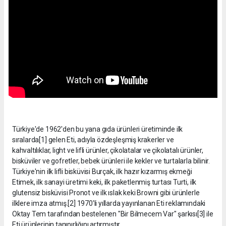
Türkiye'de 1962'den bu yana gıda ürünleri üretiminde ilk
sıralarda[1] gelen Eti, adıyla özdeşleşmiş krakerler ve
kahvaltılıklar, light ve lifli ürünler, çikolatalar ve çikolatalı ürünler,
bisküviler ve gofretler, bebek ürünleri ile kekler ve turtalarla bilinir.
Türkiye'nin ilk lifli bisküvisi Burçak, ilk hazır kızarmış ekmeği
Etimek, ilk sanayi üretimi keki, ilk paketlenmiş turtası Turti, ilk
glutensiz bisküvisi Pronot ve ilk ıslak keki Browni gibi ürünlerle
ilklere imza atmış.[2] 1970'li yıllarda yayınlanan Eti reklamındaki
Oktay Tem tarafından bestelenen "Bir Bilmecem Var" şarkısı[3] ile
Eti ürünlerinin tanınırlığını artırmıştır.