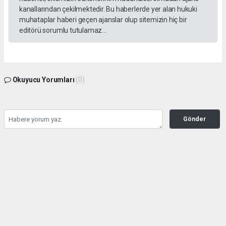
kanallarından çekilmektedir. Bu haberlerde yer alan hukuki
muhataplar haberi geçen ajanslar olup sitemizin hiç bir
editörü sorumlu tutulamaz...
Okuyucu Yorumları
(0)
Gönder
Yorum yazarak Topluluk Kuralları’nı kabul etmiş bulunuyor ve kozatv.com.tr sitesine
yaptığınız yorumunuzla ilgili doğrudan veya dolaylı tüm sorumluluğu tek başınıza
üstleniyorsunuz. Yazılan tüm yorumlardan site yönetimi hiçbir şekilde sorumlu
tutulamaz.
haber paketi
haber scripti
haber yazılımı