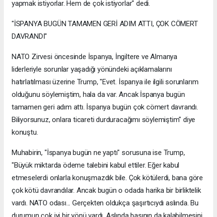
yapmak istiyorlar. Hem de çok istiyorlar" dedi.
"İSPANYA BUGÜN TAMAMEN GERİ ADIM ATTI, ÇOK CÖMERT
DAVRANDI"
NATO Zirvesi öncesinde İspanya, İngiltere ve Almanya
liderleriyle sorunlar yaşadığı yönündeki açıklamalarını
hatırlatılması üzerine Trump, "Evet. İspanya ile ilgili sorunlarım
olduğunu söylemiştim, hala da var. Ancak İspanya bugün
tamamen geri adım attı. İspanya bugün çok cömert davrandı.
Biliyorsunuz, onlara ticareti durduracağımı söylemiştim" diye
konuştu.
Muhabirin, "İspanya bugün ne yaptı" sorusuna ise Trump,
"Büyük miktarda ödeme talebini kabul ettiler. Eğer kabul
etmeselerdi onlarla konuşmazdık bile. Çok kötülerdi, bana göre
çok kötü davrandılar. Ancak bugün o odada harika bir birliktelik
vardı. NATO odası... Gerçekten oldukça şaşırtıcıydı aslında. Bu
durumun çok iyi bir yönü vardı. Aslında basının da kalabilmesini