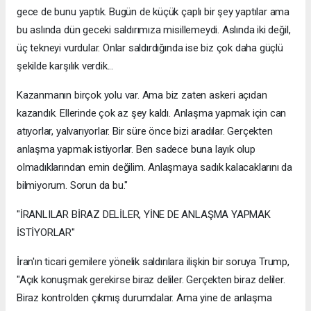
gece de bunu yaptık. Bugün de küçük çaplı bir şey yaptılar ama
bu aslında dün geceki saldırımıza misillemeydi. Aslında iki değil,
üç tekneyi vurdular. Onlar saldırdığında ise biz çok daha güçlü
şekilde karşılık verdik...
Kazanmanın birçok yolu var. Ama biz zaten askeri açıdan
kazandık. Ellerinde çok az şey kaldı. Anlaşma yapmak için can
atıyorlar, yalvarıyorlar. Bir süre önce bizi aradılar. Gerçekten
anlaşma yapmak istiyorlar. Ben sadece buna layık olup
olmadıklarından emin değilim. Anlaşmaya sadık kalacaklarını da
bilmiyorum. Sorun da bu."
"İRANLILAR BİRAZ DELİLER, YİNE DE ANLAŞMA YAPMAK
İSTİYORLAR"
İran'ın ticari gemilere yönelik saldırılara ilişkin bir soruya Trump,
"Açık konuşmak gerekirse biraz deliler. Gerçekten biraz deliler.
Biraz kontrolden çıkmış durumdalar. Ama yine de anlaşma