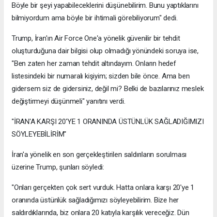
Böyle bir şeyi yapabileceklerini düşünebilirim. Bunu yaptıklarını
bilmiyordum ama böyle bir ihtimali görebiliyorum" dedi.
Trump, İran'ın Air Force One'a yönelik güvenilir bir tehdit
oluşturduğuna dair bilgisi olup olmadığı yönündeki soruya ise,
"Ben zaten her zaman tehdit altındayım. Onların hedef
listesindeki bir numaralı kişiyim; sizden bile önce. Ama ben
gidersem siz de gidersiniz, değil mi? Belki de bazılarınız meslek
değiştirmeyi düşünmeli" yanıtını verdi.
"İRAN'A KARŞI 20'YE 1 ORANINDA ÜSTÜNLÜK SAĞLADIĞIMIZI
SÖYLEYEBİLİRİM"
İran'a yönelik en son gerçekleştirilen saldırıların sorulması
üzerine Trump, şunları söyledi:
"Onları gerçekten çok sert vurduk. Hatta onlara karşı 20'ye 1
oranında üstünlük sağladığımızı söyleyebilirim. Bize her
saldırdıklarında, biz onlara 20 katıyla karşılık vereceğiz. Dün