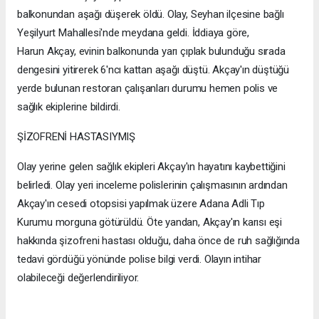
balkonundan aşağı düşerek öldü. Olay, Seyhan ilçesine bağlı
Yeşilyurt Mahallesi'nde meydana geldi. İddiaya göre,
Harun Akçay, evinin balkonunda yarı çıplak bulunduğu sırada
dengesini yitirerek 6'ncı kattan aşağı düştü. Akçay'ın düştüğü
yerde bulunan restoran çalışanları durumu hemen polis ve
sağlık ekiplerine bildirdi.
ŞİZOFRENİ HASTASIYMIŞ
Olay yerine gelen sağlık ekipleri Akçay'ın hayatını kaybettiğini
belirledi. Olay yeri inceleme polislerinin çalışmasının ardından
Akçay'ın cesedi otopsisi yapılmak üzere Adana Adli Tıp
Kurumu morguna götürüldü. Öte yandan, Akçay'ın karısı eşi
hakkında şizofreni hastası olduğu, daha önce de ruh sağlığında
tedavi gördüğü yönünde polise bilgi verdi. Olayın intihar
olabileceği değerlendiriliyor.