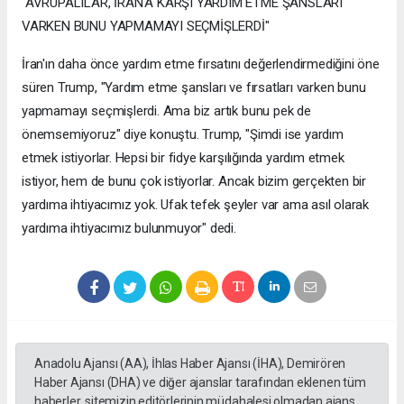
"AVRUPALILAR, İRAN'A KARŞI YARDIM ETME ŞANSLARI
VARKEN BUNU YAPMAMAYI SEÇMİŞLERDİ"
İran'ın daha önce yardım etme fırsatını değerlendirmediğini öne
süren Trump, "Yardım etme şansları ve fırsatları varken bunu
yapmamayı seçmişlerdi. Ama biz artık bunu pek de
önemsemiyoruz" diye konuştu. Trump, "Şimdi ise yardım
etmek istiyorlar. Hepsi bir fidye karşılığında yardım etmek
istiyor, hem de bunu çok istiyorlar. Ancak bizim gerçekten bir
yardıma ihtiyacımız yok. Ufak tefek şeyler var ama asıl olarak
yardıma ihtiyacımız bulunmuyor" dedi.
Anadolu Ajansı (AA), İhlas Haber Ajansı (İHA), Demirören
Haber Ajansı (DHA) ve diğer ajanslar tarafından eklenen tüm
haberler, sitemizin editörlerinin müdahalesi olmadan ajans