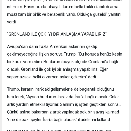
isterdim. Basın orada olsaydı durum belki farklı olabilirdi ama
muazzam bir birlik ve beraberlik vardı. Oldukça güzeldi" yanıtını
verdi.
"GRÖNLAND İLE ÇOK İYİ BİR ANLAŞMA YAPABİLİRİZ"
Avrupa'dan daha fazla Amerikan askerinin çekilip
çekilmeyeceğine ilişkin soruya Trump, "Bu konuda henüz kesin
bir karar vermedim. Bu durum büyük ölçüde Grönland'a bağlı
olacak. Grönland ile çok iyi bir anlaşma yapabiliriz. Eğer
yapamazsak, belki o zaman asker çekerim" dedi.
Trump, kararın İran'daki gelişmelerle de bağlantılı olduğunu
belirterek, "Ayrıca bu durum biraz da İran'a bağlı olacak. Onlar
artık yardım etmek istiyorlar. Sanırım iş işten geçtikten sonra...
Çünkü aslına bakarsanız artık yapılacak pek bir savaş kalmadı.
Yine de bazı şeyler İran'a bağlı olacak" ifadelerini kullandı.