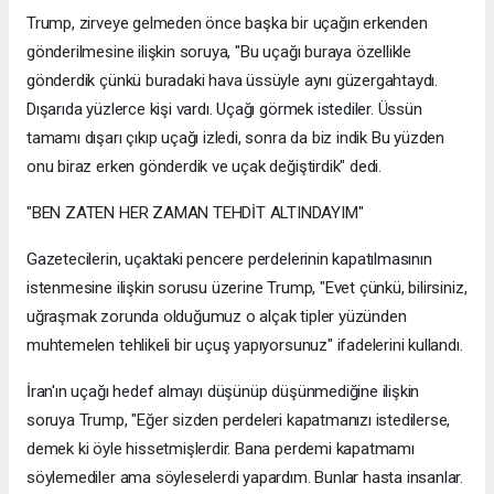
Trump, zirveye gelmeden önce başka bir uçağın erkenden
gönderilmesine ilişkin soruya, "Bu uçağı buraya özellikle
gönderdik çünkü buradaki hava üssüyle aynı güzergahtaydı.
Dışarıda yüzlerce kişi vardı. Uçağı görmek istediler. Üssün
tamamı dışarı çıkıp uçağı izledi, sonra da biz indik Bu yüzden
onu biraz erken gönderdik ve uçak değiştirdik" dedi.
"BEN ZATEN HER ZAMAN TEHDİT ALTINDAYIM"
Gazetecilerin, uçaktaki pencere perdelerinin kapatılmasının
istenmesine ilişkin sorusu üzerine Trump, "Evet çünkü, bilirsiniz,
uğraşmak zorunda olduğumuz o alçak tipler yüzünden
muhtemelen tehlikeli bir uçuş yapıyorsunuz" ifadelerini kullandı.
İran'ın uçağı hedef almayı düşünüp düşünmediğine ilişkin
soruya Trump, "Eğer sizden perdeleri kapatmanızı istedilerse,
demek ki öyle hissetmişlerdir. Bana perdemi kapatmamı
söylemediler ama söyleselerdi yapardım. Bunlar hasta insanlar.