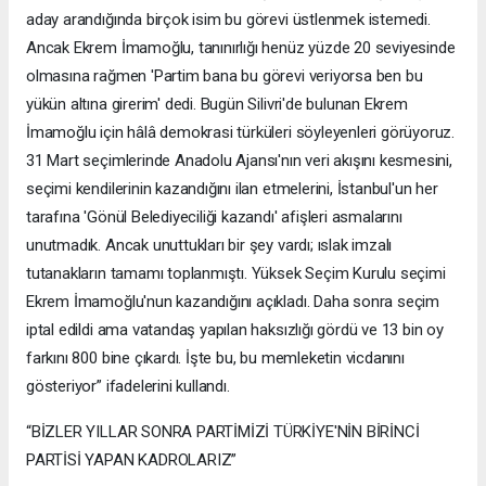
aday arandığında birçok isim bu görevi üstlenmek istemedi.
Ancak Ekrem İmamoğlu, tanınırlığı henüz yüzde 20 seviyesinde
olmasına rağmen 'Partim bana bu görevi veriyorsa ben bu
yükün altına girerim' dedi. Bugün Silivri'de bulunan Ekrem
İmamoğlu için hâlâ demokrasi türküleri söyleyenleri görüyoruz.
31 Mart seçimlerinde Anadolu Ajansı'nın veri akışını kesmesini,
seçimi kendilerinin kazandığını ilan etmelerini, İstanbul'un her
tarafına 'Gönül Belediyeciliği kazandı' afişleri asmalarını
unutmadık. Ancak unuttukları bir şey vardı; ıslak imzalı
tutanakların tamamı toplanmıştı. Yüksek Seçim Kurulu seçimi
Ekrem İmamoğlu'nun kazandığını açıkladı. Daha sonra seçim
iptal edildi ama vatandaş yapılan haksızlığı gördü ve 13 bin oy
farkını 800 bine çıkardı. İşte bu, bu memleketin vicdanını
gösteriyor” ifadelerini kullandı.
“BİZLER YILLAR SONRA PARTİMİZİ TÜRKİYE'NİN BİRİNCİ
PARTİSİ YAPAN KADROLARIZ”