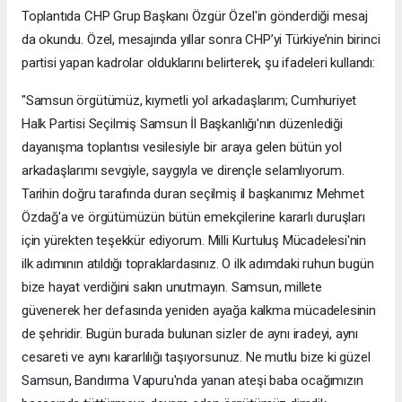
Toplantıda CHP Grup Başkanı Özgür Özel'in gönderdiği mesaj
da okundu. Özel, mesajında yıllar sonra CHP’yi Türkiye’nin birinci
partisi yapan kadrolar olduklarını belirterek, şu ifadeleri kullandı:
"Samsun örgütümüz, kıymetli yol arkadaşlarım; Cumhuriyet
Halk Partisi Seçilmiş Samsun İl Başkanlığı'nın düzenlediği
dayanışma toplantısı vesilesiyle bir araya gelen bütün yol
arkadaşlarımı sevgiyle, saygıyla ve dirençle selamlıyorum.
Tarihin doğru tarafında duran seçilmiş il başkanımız Mehmet
Özdağ'a ve örgütümüzün bütün emekçilerine kararlı duruşları
için yürekten teşekkür ediyorum. Milli Kurtuluş Mücadelesi'nin
ilk adımının atıldığı topraklardasınız. O ilk adımdaki ruhun bugün
bize hayat verdiğini sakın unutmayın. Samsun, millete
güvenerek her defasında yeniden ayağa kalkma mücadelesinin
de şehridir. Bugün burada bulunan sizler de aynı iradeyi, aynı
cesareti ve aynı kararlılığı taşıyorsunuz. Ne mutlu bize ki güzel
Samsun, Bandırma Vapuru'nda yanan ateşi baba ocağımızın