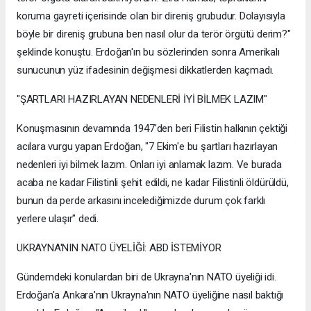
koruma gayreti içerisinde olan bir direniş grubudur. Dolayısıyla
böyle bir direniş grubuna ben nasıl olur da terör örgütü derim?"
şeklinde konuştu. Erdoğan'ın bu sözlerinden sonra Amerikalı
sunucunun yüz ifadesinin değişmesi dikkatlerden kaçmadı.
"ŞARTLARI HAZIRLAYAN NEDENLERİ İYİ BİLMEK LAZIM"
Konuşmasının devamında 1947'den beri Filistin halkının çektiği
acılara vurgu yapan Erdoğan, "7 Ekim'e bu şartları hazırlayan
nedenleri iyi bilmek lazım. Onları iyi anlamak lazım. Ve burada
acaba ne kadar Filistinli şehit edildi, ne kadar Filistinli öldürüldü,
bunun da perde arkasını incelediğimizde durum çok farklı
yerlere ulaşır" dedi.
UKRAYNA'NIN NATO ÜYELİĞİ: ABD İSTEMİYOR
Gündemdeki konulardan biri de Ukrayna'nın NATO üyeliği idi.
Erdoğan'a Ankara'nın Ukrayna'nın NATO üyeliğine nasıl baktığı