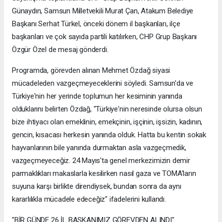
Günaydın, Samsun Milletvekili Murat Çan, Atakum Belediye
Başkanı Serhat Türkel, önceki dönem il başkanları, ilçe
başkanları ve çok sayıda partili katılırken, CHP Grup Başkanı
Özgür Özel de mesaj gönderdi.
Programda, görevden alınan Mehmet Özdağ siyasi
mücadeleden vazgeçmeyeceklerini söyledi. Samsun'da ve
Türkiye'nin her yerinde toplumun her kesiminin yanında
olduklarını belirten Özdağ, "Türkiye'nin neresinde olursa olsun
bize ihtiyacı olan emeklinin, emekçinin, işçinin, işsizin, kadının,
gencin, kısacası herkesin yanında olduk. Hatta bu kentin sokak
hayvanlarının bile yanında durmaktan asla vazgeçmedik,
vazgeçmeyeceğiz. 24 Mayıs'ta genel merkezimizin demir
parmaklıkları makaslarla kesilirken nasıl gaza ve TOMA'ların
suyuna karşı birlikte direndiysek, bundan sonra da aynı
kararlılıkla mücadele edeceğiz" ifadelerini kullandı.
"BİR GÜNDE 26 İL BAŞKANIMIZ GÖREVDEN ALINDI"