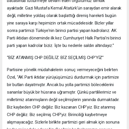
bacasında tüttürmeye devam eden örgütümüz dimdik
ayaktadır. Gazi Mustafa Kemal Atatürk'ün saraydan emir alarak
değil, milletine yoldaş olarak başlattığı direniş hareketi bugün
yine saraya karşı hepimizin ortak mücadelesidir. Bizler yıllar
sonra partimizi Türkiye'nin birinci partisi yapan kadrolarız. AK
Parti iktidarı döneminde ilk kez Cumhuriyet Halk Partisi'ni birinci
parti yapan kadrolar biziz. İşte bu nedenle saldırı altındayız.”
“BİZ ATANMIŞ CHP DEĞİLİZ. BİZ SEÇİLMİŞ CHP'YİZ”
Partisine yönelik müdahalelerin sonuç vermeyeceğini belirten
Özel, "AK Parti iktidar yürüyüşümüzü durdurmak için partimize
bir butlan dayatmıştır. Ancak bu yolla partimizi böleceklerini
sananlar büyük bir hüsrana uğramıştır. Çünkü partililerimiz ve
milletimiz atanmışların değil seçilmişlerin yanında durmaktadır.
Biz kaybeden CHP değiliz. Biz kazanan CHP'yiz. Biz atanmış
CHP değiliz. Biz seçilmiş CHP'yiz. Birinciliği kaybetmeye
alışmayacağız. Sizlerle birlikte partimizi geri almak için sonuna