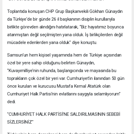
Toplantıda konuşan CHP Grup Başkanvekili Gökhan Günaydın
da Türkiye'de bir günde 26 il başkanının disiplin kurullarıyla
birlikte görevden alındığını hatırlatarak, “Biz hayatımız boyunca
atanmıştan değil seçilmişten yana olduk. İş birlikçilerden değil
mücadele edenlerden yana olduk" diye konuştu.
Samsun'un hem kişisel yaşamında hem de Türkiye açısından
özel bir yere sahip olduğunu belirten Günaydın,
"Kuvayımilliye'nin ruhunda, başlangıcında ve mayasında bu
toprakların çok özel bir yeri var. Cumhuriyet'in ilanından 50 gün
önce kurulan ve kurucusu Mustafa Kemal Atatürk olan
Cumhuriyet Halk Partisi'nin evlatlarını saygıyla selamlıyorum”
dedi.
"CUMHURİYET HALK PARTİSİ'NE SALDIRILMASININ SEBEBİ
SİZLERSİNİZ"