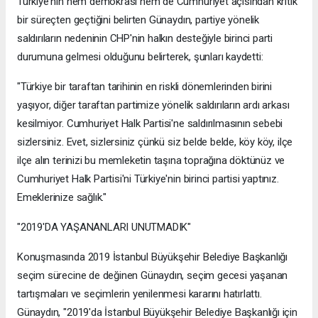
Türkiye'nin hem demokrasi hem de Cumhuriyet açısından kritik
bir süreçten geçtiğini belirten Günaydın, partiye yönelik
saldırıların nedeninin CHP'nin halkın desteğiyle birinci parti
durumuna gelmesi olduğunu belirterek, şunları kaydetti:
"Türkiye bir taraftan tarihinin en riskli dönemlerinden birini
yaşıyor, diğer taraftan partimize yönelik saldırıların ardı arkası
kesilmiyor. Cumhuriyet Halk Partisi'ne saldırılmasının sebebi
sizlersiniz. Evet, sizlersiniz çünkü siz belde belde, köy köy, ilçe
ilçe alın terinizi bu memleketin taşına toprağına döktünüz ve
Cumhuriyet Halk Partisi'ni Türkiye'nin birinci partisi yaptınız.
Emeklerinize sağlık."
"2019'DA YAŞANANLARI UNUTMADIK"
Konuşmasında 2019 İstanbul Büyükşehir Belediye Başkanlığı
seçim sürecine de değinen Günaydın, seçim gecesi yaşanan
tartışmaları ve seçimlerin yenilenmesi kararını hatırlattı.
Günaydın, "2019'da İstanbul Büyükşehir Belediye Başkanlığı için