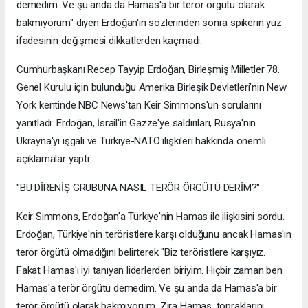
demedim. Ve şu anda da Hamas'a bir terör örgütü olarak
bakmıyorum" diyen Erdoğan'ın sözlerinden sonra spikerin yüz
ifadesinin değişmesi dikkatlerden kaçmadı.
Cumhurbaşkanı Recep Tayyip Erdoğan, Birleşmiş Milletler 78.
Genel Kurulu için bulunduğu Amerika Birleşik Devletleri'nin New
York kentinde NBC News'tan Keir Simmons'un sorularını
yanıtladı. Erdoğan, İsrail'in Gazze'ye saldırıları, Rusya'nın
Ukrayna'yı işgali ve Türkiye-NATO ilişkileri hakkında önemli
açıklamalar yaptı.
"BU DİRENİŞ GRUBUNA NASIL TERÖR ÖRGÜTÜ DERİM?"
Keir Simmons, Erdoğan'a Türkiye'nin Hamas ile ilişkisini sordu.
Erdoğan, Türkiye'nin teröristlere karşı olduğunu ancak Hamas'ın
terör örgütü olmadığını belirterek "Biz teröristlere karşıyız.
Fakat Hamas'ı iyi tanıyan liderlerden biriyim. Hiçbir zaman ben
Hamas'a terör örgütü demedim. Ve şu anda da Hamas'a bir
terör örgütü olarak bakmıyorum. Zira Hamas, topraklarını