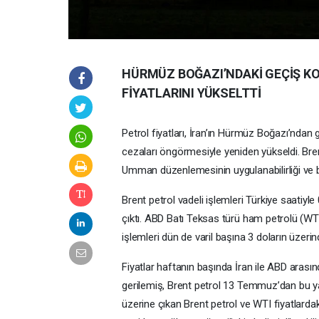
HÜRMÜZ BOĞAZI’NDAKİ GEÇİŞ KOŞ
FİYATLARINI YÜKSELTTİ
Petrol fiyatları, İran’ın Hürmüz Boğazı’ndan g
cezaları öngörmesiyle yeniden yükseldi. Bren
Umman düzenlemesinin uygulanabilirliği ve bölg
Brent petrol vadeli işlemleri Türkiye saatiyle 
çıktı. ABD Batı Teksas türü ham petrolü (WTI
işlemleri dün de varil başına 3 doların üzeri
Fiyatlar haftanın başında İran ile ABD aras
gerilemiş, Brent petrol 13 Temmuz’dan bu ya
üzerine çıkan Brent petrol ve WTI fiyatlard