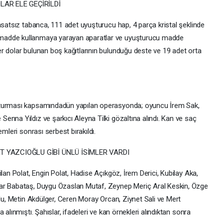
LAR ELE GEÇİRİLDİ
hsatsız tabanca, 111 adet uyuşturucu hap, 4 parça kristal şeklinde
madde kullanmaya yarayan aparatlar ve uyuşturucu madde
r dolar bulunan boş kağıtlarının bulunduğu deste ve 19 adet orta
şturması kapsamındadün yapılan operasyonda; oyuncu İrem Sak,
nna Yıldız ve şarkıcı Aleyna Tilki gözaltına alındı. Kan ve saç
mleri sonrası serbest bırakıldı.
T YAZCIOĞLU GİBİ ÜNLÜ İSİMLER VARDI
lan Polat, Engin Polat, Hadise Açıkgöz, İrem Derici, Kubilay Aka,
gar Babataş, Duygu Özaslan Mutaf, Zeynep Meriç Aral Keskin, Özge
alu, Metin Akdülger, Ceren Moray Orcan, Ziynet Sali ve Mert
alınmıştı. Şahıslar, ifadeleri ve kan örnekleri alındıktan sonra