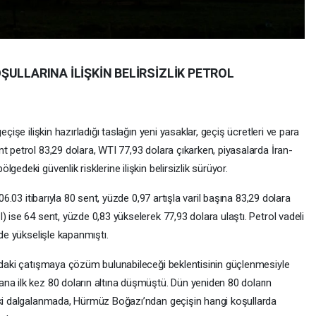
ULLARINA İLİŞKİN BELİRSİZLİK PETROL
eçişe ilişkin hazırladığı taslağın yeni yasaklar, geçiş ücretleri ve para
t petrol 83,29 dolara, WTI 77,93 dolara çıkarken, piyasalarda İran-
edeki güvenlik risklerine ilişkin belirsizlik sürüyor.
06.03 itibarıyla 80 sent, yüzde 0,97 artışla varil başına 83,29 dolara
) ise 64 sent, yüzde 0,83 yükselerek 77,93 dolara ulaştı. Petrol vadeli
nde yükselişle kapanmıştı.
ındaki çatışmaya çözüm bulunabileceği beklentisinin güçlenmesiyle
na ilk kez 80 doların altına düşmüştü. Dün yeniden 80 doların
aki dalgalanmada, Hürmüz Boğazı’ndan geçişin hangi koşullarda