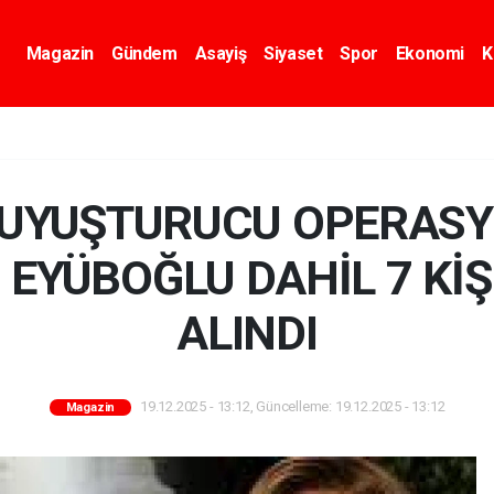
Magazin
Gündem
Asayiş
Siyaset
Spor
Ekonomi
K
 UYUŞTURUCU OPERASY
 EYÜBOĞLU DAHİL 7 Kİ
ALINDI
19.12.2025 - 13:12, Güncelleme: 19.12.2025 - 13:12
Magazin