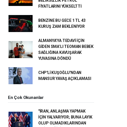
BELİRSİZLİK PETROL
FİYATLARINI YÜKSELTTİ
BENZİNE BU GECE 1 TL 43
KURUŞ ZAM BEKLENİYOR
ALMANYA’YA TEDAVİ İÇİN
GİDEN SMA’LI TEOMAN BEBEK
SAĞLIĞINA KAVUŞARAK
YUVASINA DÖNDÜ
CHP'Lİ KUŞOĞLU'NDAN
MANSUR YAVAŞ AÇIKLAMASI
En Çok Okunanlar
"İRAN, ANLAŞMA YAPMAK
İÇİN YALVARIYOR; BUNA LAYIK
OLUP OLMADIKLARINDAN