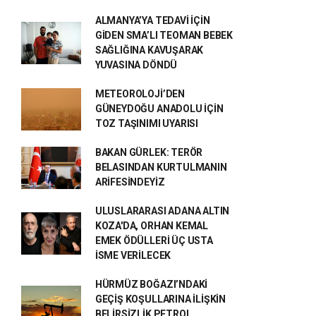
ALMANYA’YA TEDAVİ İÇİN
GİDEN SMA’LI TEOMAN BEBEK
SAĞLIĞINA KAVUŞARAK
YUVASINA DÖNDÜ
METEOROLOJİ’DEN
GÜNEYDOĞU ANADOLU İÇİN
TOZ TAŞINIMI UYARISI
BAKAN GÜRLEK: TERÖR
BELASINDAN KURTULMANIN
ARİFESİNDEYİZ
ULUSLARARASI ADANA ALTIN
KOZA'DA, ORHAN KEMAL
EMEK ÖDÜLLERİ ÜÇ USTA
İSME VERİLECEK
HÜRMÜZ BOĞAZI’NDAKİ
GEÇİŞ KOŞULLARINA İLİŞKİN
BELİRSİZLİK PETROL