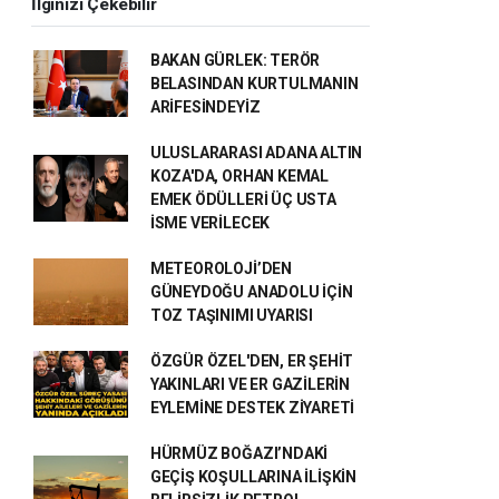
İlginizi Çekebilir
BAKAN GÜRLEK: TERÖR
BELASINDAN KURTULMANIN
ARİFESİNDEYİZ
ULUSLARARASI ADANA ALTIN
KOZA'DA, ORHAN KEMAL
EMEK ÖDÜLLERİ ÜÇ USTA
İSME VERİLECEK
METEOROLOJİ’DEN
GÜNEYDOĞU ANADOLU İÇİN
TOZ TAŞINIMI UYARISI
ÖZGÜR ÖZEL'DEN, ER ŞEHİT
YAKINLARI VE ER GAZİLERİN
EYLEMİNE DESTEK ZİYARETİ
HÜRMÜZ BOĞAZI’NDAKİ
GEÇİŞ KOŞULLARINA İLİŞKİN