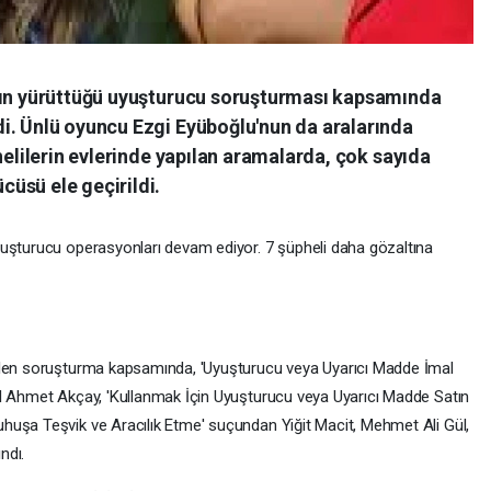
nın yürüttüğü uyuşturucu soruşturması kapsamında
i. Ünlü oyuncu Ezgi Eyüboğlu'nun da aralarında
helilerin evlerinde yapılan aramalarda, çok sayıda
üsü ele geçirildi.
yuşturucu operasyonları devam ediyor. 7 şüpheli daha gözaltına
ülen soruşturma kapsamında, 'Uyuşturucu veya Uyarıcı Madde İmal
il Ahmet Akçay, 'Kullanmak İçin Uyuşturucu veya Uyarıcı Madde Satın
huşa Teşvik ve Aracılık Etme' suçundan Yiğit Macit, Mehmet Ali Gül,
ndı.