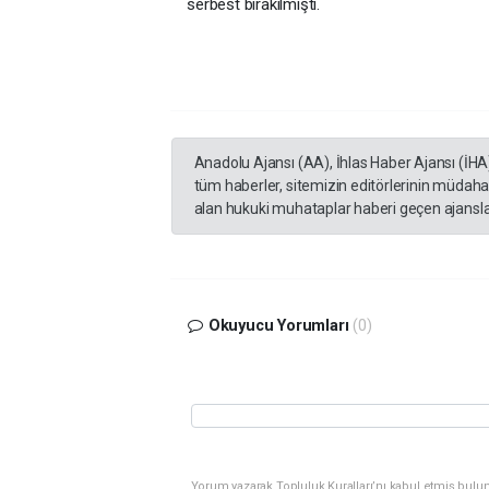
serbest bırakılmıştı.
Anadolu Ajansı (AA), İhlas Haber Ajansı (İHA
tüm haberler, sitemizin editörlerinin müdaha
alan hukuki muhataplar haberi geçen ajanslar
Okuyucu Yorumları
(0)
Yorum yazarak Topluluk Kuralları’nı kabul etmiş bulunu