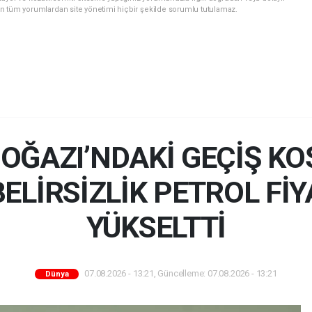
n tüm yorumlardan site yönetimi hiçbir şekilde sorumlu tutulamaz.
OĞAZI’NDAKİ GEÇİŞ KO
BELİRSİZLİK PETROL Fİ
YÜKSELTTİ
07.08.2026 - 13:21, Güncelleme: 07.08.2026 - 13:21
Dünya