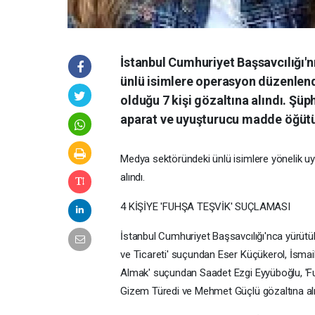
İstanbul Cumhuriyet Başsavcılığı'
ünlü isimlere operasyon düzenlend
olduğu 7 kişi gözaltına alındı. Şüp
aparat ve uyuşturucu madde öğütüc
Medya sektöründeki ünlü isimlere yönelik u
alındı.
4 KİŞİYE 'FUHŞA TEŞVİK' SUÇLAMASI
İstanbul Cumhuriyet Başsavcılığı'nca yürüt
ve Ticareti' suçundan Eser Küçükerol, İsma
Almak' suçundan Saadet Ezgi Eyyüboğlu, 'Fu
Gizem Türedi ve Mehmet Güçlü gözaltına alı