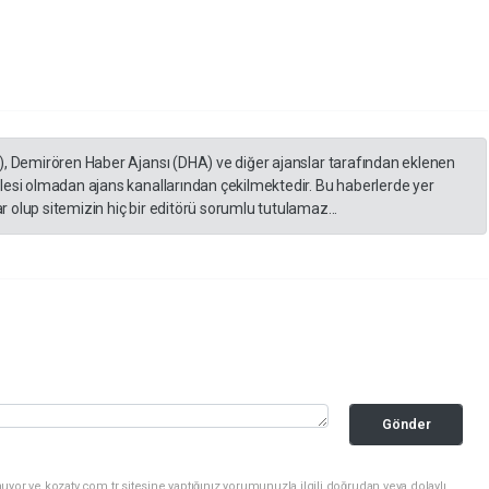
), Demirören Haber Ajansı (DHA) ve diğer ajanslar tarafından eklenen
lesi olmadan ajans kanallarından çekilmektedir. Bu haberlerde yer
 olup sitemizin hiç bir editörü sorumlu tutulamaz...
Gönder
yor ve kozatv.com.tr sitesine yaptığınız yorumunuzla ilgili doğrudan veya dolaylı