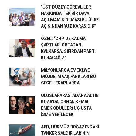
"ÜST DÜZEY GÖREVLİLER
HAKKINDA TEK BİR DAVA
AÇILMAMIŞ OLMASI BU ÜLKE
AÇISINDAN YÜZ KARASIDIR"
ÖZEL: “CHP'DE KALMA
ŞARTLARI ORTADAN
KALKARSA, SIFIRDAN PARTİ
KURACAĞIZ"
MİLYONLARCA EMEKLİYE
MÜJDE! MAAŞ FARKLARI BU
GECE HESAPLARDA
ULUSLARARASI ADANA ALTIN
KOZA'DA, ORHAN KEMAL
EMEK ÖDÜLLERİ ÜÇ USTA
İSME VERİLECEK
ABD, HÜRMÜZ BOĞAZI'NDAKİ
TANKER SALDIRILARININ