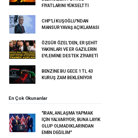
FİYATLARINI YÜKSELTTİ
CHP'Lİ KUŞOĞLU'NDAN
MANSUR YAVAŞ AÇIKLAMASI
ÖZGÜR ÖZEL'DEN, ER ŞEHİT
YAKINLARI VE ER GAZİLERİN
EYLEMİNE DESTEK ZİYARETİ
BENZİNE BU GECE 1 TL 43
KURUŞ ZAM BEKLENİYOR
En Çok Okunanlar
"İRAN, ANLAŞMA YAPMAK
İÇİN YALVARIYOR; BUNA LAYIK
OLUP OLMADIKLARINDAN
EMİN DEĞİLİM"