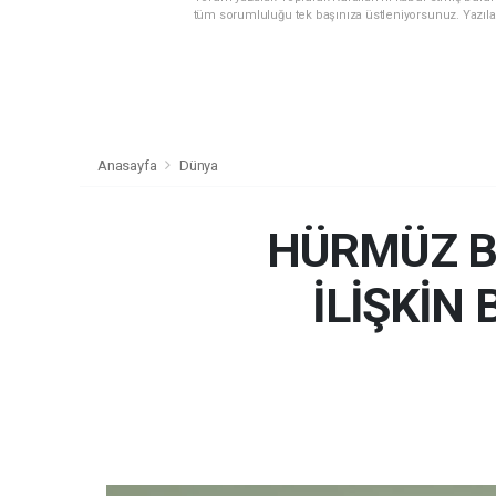
tüm sorumluluğu tek başınıza üstleniyorsunuz. Yazıla
Anasayfa
Dünya
HÜRMÜZ B
İLİŞKİN 