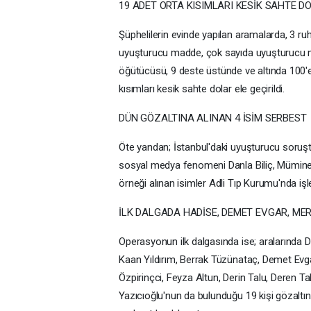
19 ADET ORTA KISIMLARI KESİK SAHTE DO
Şüphelilerin evinde yapılan aramalarda, 3 ru
uyuşturucu madde, çok sayıda uyuşturucu 
öğütücüsü, 9 deste üstünde ve altında 100'e
kısımları kesik sahte dolar ele geçirildi.
DÜN GÖZALTINA ALINAN 4 İSİM SERBEST
Öte yandan; İstanbul'daki uyuşturucu soru
sosyal medya fenomeni Danla Biliç, Mümine Se
örneği alınan isimler Adli Tıp Kurumu'nda işle
İLK DALGADA HADİSE, DEMET EVGAR, MER
Operasyonun ilk dalgasında ise; aralarında Di
Kaan Yıldırım, Berrak Tüzünataç, Demet Ev
Özpirinçci, Feyza Altun, Derin Talu, Deren T
Yazıcıoğlu'nun da bulunduğu 19 kişi gözaltına 