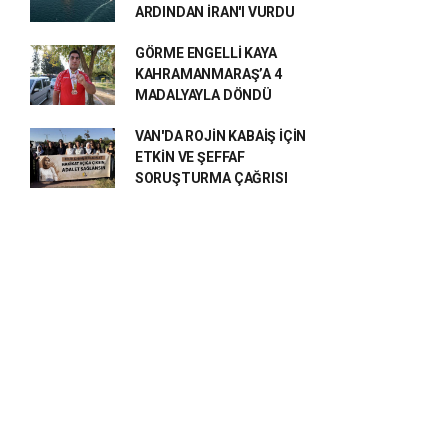
ARDINDAN İRAN'I VURDU
GÖRME ENGELLİ KAYA
KAHRAMANMARAŞ’A 4
MADALYAYLA DÖNDÜ
VAN'DA ROJİN KABAİŞ İÇİN
ETKİN VE ŞEFFAF
SORUŞTURMA ÇAĞRISI