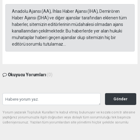
Anadolu Ajansı (AA), İhlas Haber Ajansı (İHA), Demirören
Haber Ajansı (DHA) ve diğer ajanslar tarafından eklenen tüm
haberler, sitemizin editörlerinin müdahalesi olmadan ajans
kanallarından çekilmektedir. Bu haberlerde yer alan hukuki
muhataplar haberi geçen ajanslar olup sitemizin hiç bir
editörü sorumlu tutulamaz...
Okuyucu Yorumları
(0)
Gönder
Yorum yazarak Topluluk Kuralları’nı kabul etmiş bulunuyor ve kozatv.com.tr sitesine
yaptığınız yorumunuzla ilgili doğrudan veya dolaylı tüm sorumluluğu tek başınıza
üstleniyorsunuz. Yazılan tüm yorumlardan site yönetimi hiçbir şekilde sorumlu
tutulamaz.