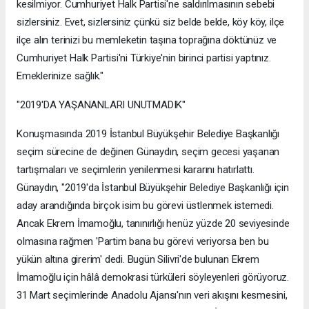
kesilmiyor. Cumhuriyet Halk Partisi'ne saldırılmasının sebebi
sizlersiniz. Evet, sizlersiniz çünkü siz belde belde, köy köy, ilçe
ilçe alın terinizi bu memleketin taşına toprağına döktünüz ve
Cumhuriyet Halk Partisi'ni Türkiye'nin birinci partisi yaptınız.
Emeklerinize sağlık."
"2019'DA YAŞANANLARI UNUTMADIK"
Konuşmasında 2019 İstanbul Büyükşehir Belediye Başkanlığı
seçim sürecine de değinen Günaydın, seçim gecesi yaşanan
tartışmaları ve seçimlerin yenilenmesi kararını hatırlattı.
Günaydın, "2019'da İstanbul Büyükşehir Belediye Başkanlığı için
aday arandığında birçok isim bu görevi üstlenmek istemedi.
Ancak Ekrem İmamoğlu, tanınırlığı henüz yüzde 20 seviyesinde
olmasına rağmen 'Partim bana bu görevi veriyorsa ben bu
yükün altına girerim' dedi. Bugün Silivri'de bulunan Ekrem
İmamoğlu için hâlâ demokrasi türküleri söyleyenleri görüyoruz.
31 Mart seçimlerinde Anadolu Ajansı'nın veri akışını kesmesini,