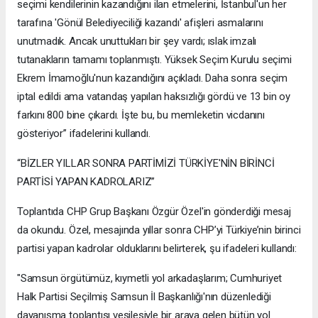
seçimi kendilerinin kazandığını ilan etmelerini, İstanbul'un her
tarafına 'Gönül Belediyeciliği kazandı' afişleri asmalarını
unutmadık. Ancak unuttukları bir şey vardı; ıslak imzalı
tutanakların tamamı toplanmıştı. Yüksek Seçim Kurulu seçimi
Ekrem İmamoğlu'nun kazandığını açıkladı. Daha sonra seçim
iptal edildi ama vatandaş yapılan haksızlığı gördü ve 13 bin oy
farkını 800 bine çıkardı. İşte bu, bu memleketin vicdanını
gösteriyor” ifadelerini kullandı.
“BİZLER YILLAR SONRA PARTİMİZİ TÜRKİYE'NİN BİRİNCİ
PARTİSİ YAPAN KADROLARIZ”
Toplantıda CHP Grup Başkanı Özgür Özel'in gönderdiği mesaj
da okundu. Özel, mesajında yıllar sonra CHP’yi Türkiye’nin birinci
partisi yapan kadrolar olduklarını belirterek, şu ifadeleri kullandı:
"Samsun örgütümüz, kıymetli yol arkadaşlarım; Cumhuriyet
Halk Partisi Seçilmiş Samsun İl Başkanlığı'nın düzenlediği
dayanışma toplantısı vesilesiyle bir araya gelen bütün yol