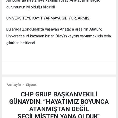
Ambulansla hastaneye kaldırılan Dilay Anataca'nın sağlık
durumunun iyi olduğu bildirildi.
ÜNİVERSİTEYE KAYIT YAPMAYA GİDİYORLARMIŞ
Bu arada Zonguldak'ta yaşayan Anataca ailesinin Atatürk
Üniversitesi'ni kazanan kızları Dilay'ın kaydını yaptırmak için yola
çıktıkları belirlendi.
Anasayfa
Siyaset
CHP GRUP BAŞKANVEKİLİ
GÜNAYDIN: “HAYATIMIZ BOYUNCA
ATANMIŞTAN DEĞİL
SEÇİLMİŞTEN YANA OLDUK”