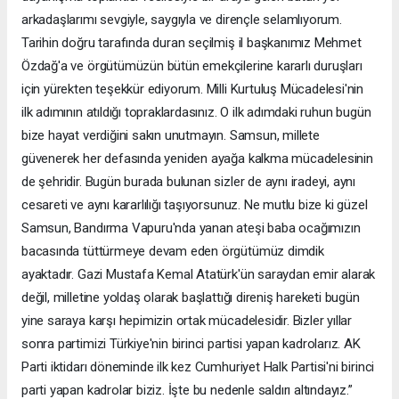
arkadaşlarımı sevgiyle, saygıyla ve dirençle selamlıyorum.
Tarihin doğru tarafında duran seçilmiş il başkanımız Mehmet
Özdağ'a ve örgütümüzün bütün emekçilerine kararlı duruşları
için yürekten teşekkür ediyorum. Milli Kurtuluş Mücadelesi'nin
ilk adımının atıldığı topraklardasınız. O ilk adımdaki ruhun bugün
bize hayat verdiğini sakın unutmayın. Samsun, millete
güvenerek her defasında yeniden ayağa kalkma mücadelesinin
de şehridir. Bugün burada bulunan sizler de aynı iradeyi, aynı
cesareti ve aynı kararlılığı taşıyorsunuz. Ne mutlu bize ki güzel
Samsun, Bandırma Vapuru'nda yanan ateşi baba ocağımızın
bacasında tüttürmeye devam eden örgütümüz dimdik
ayaktadır. Gazi Mustafa Kemal Atatürk'ün saraydan emir alarak
değil, milletine yoldaş olarak başlattığı direniş hareketi bugün
yine saraya karşı hepimizin ortak mücadelesidir. Bizler yıllar
sonra partimizi Türkiye'nin birinci partisi yapan kadrolarız. AK
Parti iktidarı döneminde ilk kez Cumhuriyet Halk Partisi'ni birinci
parti yapan kadrolar biziz. İşte bu nedenle saldırı altındayız.”