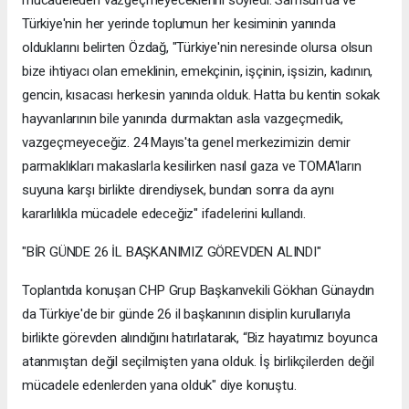
mücadeleden vazgeçmeyeceklerini söyledi. Samsun'da ve
Türkiye'nin her yerinde toplumun her kesiminin yanında
olduklarını belirten Özdağ, "Türkiye'nin neresinde olursa olsun
bize ihtiyacı olan emeklinin, emekçinin, işçinin, işsizin, kadının,
gencin, kısacası herkesin yanında olduk. Hatta bu kentin sokak
hayvanlarının bile yanında durmaktan asla vazgeçmedik,
vazgeçmeyeceğiz. 24 Mayıs'ta genel merkezimizin demir
parmaklıkları makaslarla kesilirken nasıl gaza ve TOMA'ların
suyuna karşı birlikte direndiysek, bundan sonra da aynı
kararlılıkla mücadele edeceğiz" ifadelerini kullandı.
"BİR GÜNDE 26 İL BAŞKANIMIZ GÖREVDEN ALINDI"
Toplantıda konuşan CHP Grup Başkanvekili Gökhan Günaydın
da Türkiye'de bir günde 26 il başkanının disiplin kurullarıyla
birlikte görevden alındığını hatırlatarak, “Biz hayatımız boyunca
atanmıştan değil seçilmişten yana olduk. İş birlikçilerden değil
mücadele edenlerden yana olduk" diye konuştu.