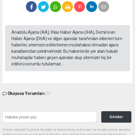
Anadolu Ajansı (AA), İhlas Haber Ajansı (İHA), Demirören
Haber Ajansı (DHA) ve diğer ajanslar tarafından eklenen tüm
haberler, sitemizin editörlerinin müdahalesi olmadan ajans
kanallarından çekilmektedir. Bu haberlerde yer alan hukuki
muhataplar haberi geçen ajanslar olup sitemizin hiç bir
editörü sorumlu tutulamaz...
Okuyucu Yorumları
(0)
Gönder
Yorum yazarak Topluluk Kuralları’nı kabul etmiş bulunuyor ve kozatv.com.tr sitesine
yaptığınız yorumunuzla ilgili doğrudan veya dolaylı tüm sorumluluğu tek başınıza