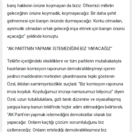
barış hakkının önüne koymayan da biziz. Öfkemizi milletin
geleceğinin önüne koymadık, koymayacağız. Bir daha şehit
gelmemesi için barışın önünde durmayacağız. Korku olmadan,
ayrımcılık olmadan ortak geleceği inşa etmek için barışın önünü
açacağız" şeklinde konuştu.
"AK PARTİ'NİN YAPMAK İSTEMEDİĞİNİ BİZ YAPACAĞIZ"
Teklifin içeriğindeki eksikliklere ve tüm partilerin mutabakatıyla
hazırlanan komisyon raporunun demokratikleşmeyi içeren
yedinci maddesinin metinden çıkarılmasına tepki gösteren
Özel, iktidarı samimiyetsizlikle suçladı. "Biz komisyon raporuna
imza koyduk. Koyduğumuz imzayı namusumuz biliyoruz" diyen
Özel, uzun tutukluluklara, gizli tanık düzenine ve siyasallaşmış
yargıya karşı kanun teklifinde hiçbir adım atılmadığını belirterek,
"AK Parti'nin yapmak istemediğini demokratlar olarak biz
yapacağız. Onların kaçtığı çözüm sorumluluğunu biz
üstleneceğiz. Onların ertelediği demokratikleşmeyi biz