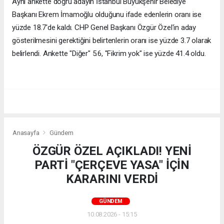
Aynı ankette doğru adayın İstanbul Büyükşehir Belediye
Başkanı Ekrem İmamoğlu olduğunu ifade edenlerin oranı ise
yüzde 18.7'de kaldı. CHP Genel Başkanı Özgür Özel'in aday
gösterilmesini gerektiğini belirtenlerin oranı ise yüzde 3.7 olarak
belirlendi. Ankette "Diğer" 5.6, "Fikrim yok" ise yüzde 41.4 oldu.
Anasayfa
Gündem
ÖZGÜR ÖZEL AÇIKLADI! YENİ
PARTİ "ÇERÇEVE YASA" İÇİN
KARARINI VERDİ
GÜNDEM
10.08.2026 - 15:15