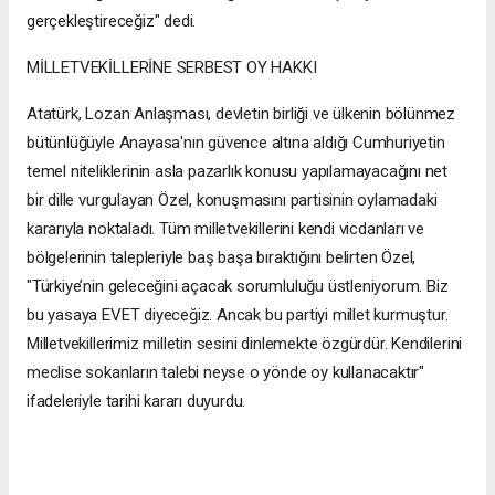
gerçekleştireceğiz" dedi.
MİLLETVEKİLLERİNE SERBEST OY HAKKI
Atatürk, Lozan Anlaşması, devletin birliği ve ülkenin bölünmez
bütünlüğüyle Anayasa'nın güvence altına aldığı Cumhuriyetin
temel niteliklerinin asla pazarlık konusu yapılamayacağını net
bir dille vurgulayan Özel, konuşmasını partisinin oylamadaki
kararıyla noktaladı. Tüm milletvekillerini kendi vicdanları ve
bölgelerinin talepleriyle baş başa bıraktığını belirten Özel,
"Türkiye’nin geleceğini açacak sorumluluğu üstleniyorum. Biz
bu yasaya EVET diyeceğiz. Ancak bu partiyi millet kurmuştur.
Milletvekillerimiz milletin sesini dinlemekte özgürdür. Kendilerini
meclise sokanların talebi neyse o yönde oy kullanacaktır"
ifadeleriyle tarihi kararı duyurdu.