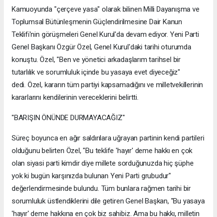
Kamuoyunda "çerçeve yasa" olarak bilinen Milli Dayanışma ve
Toplumsal Bütünleşmenin Güçlendirilmesine Dair Kanun
Teklifi'nin görüşmeleri Genel Kurul'da devam ediyor. Yeni Parti
Genel Başkanı Özgür Özel, Genel Kurul'daki tarihi oturumda
konuştu. Özel, "Ben ve yönetici arkadaşlarım tarihsel bir
tutarlılık ve sorumluluk içinde bu yasaya evet diyeceğiz"
dedi. Özel, kararın tüm partiyi kapsamadığını ve milletvekillerinin
kararlarını kendilerinin vereceklerini belirtti.
"BARIŞIN ÖNÜNDE DURMAYACAĞIZ"
Süreç boyunca en ağır saldırılara uğrayan partinin kendi partileri
olduğunu belirten Özel, "Bu teklife 'hayır' deme hakkı en çok
olan siyasi parti kimdir diye millete sorduğunuzda hiç şüphe
yok ki bugün karşınızda bulunan Yeni Parti grubudur"
değerlendirmesinde bulundu. Tüm bunlara rağmen tarihi bir
sorumluluk üstlendiklerini dile getiren Genel Başkan, "Bu yasaya
'hayır' deme hakkına en çok biz sahibiz. Ama bu hakkı, milletin