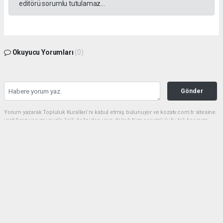
editörü sorumlu tutulamaz...
Okuyucu Yorumları
(0)
Gönder
Yorum yazarak Topluluk Kuralları’nı kabul etmiş bulunuyor ve kozatv.com.tr sitesine
yaptığınız yorumunuzla ilgili doğrudan veya dolaylı tüm sorumluluğu tek başınıza
üstleniyorsunuz. Yazılan tüm yorumlardan site yönetimi hiçbir şekilde sorumlu
tutulamaz.
haber paketi
haber scripti
haber yazılımı
Tüm hakları saklı tutulmaktadır.Copyright 2026©
Haber Yazılımı:
Web Aksiyon ®