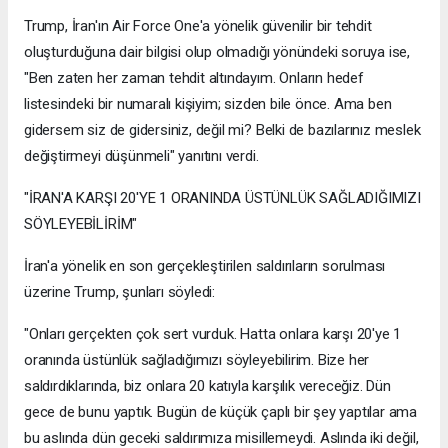
Trump, İran'ın Air Force One'a yönelik güvenilir bir tehdit
oluşturduğuna dair bilgisi olup olmadığı yönündeki soruya ise,
"Ben zaten her zaman tehdit altındayım. Onların hedef
listesindeki bir numaralı kişiyim; sizden bile önce. Ama ben
gidersem siz de gidersiniz, değil mi? Belki de bazılarınız meslek
değiştirmeyi düşünmeli" yanıtını verdi.
"İRAN'A KARŞI 20'YE 1 ORANINDA ÜSTÜNLÜK SAĞLADIĞIMIZI
SÖYLEYEBİLİRİM"
İran'a yönelik en son gerçekleştirilen saldırıların sorulması
üzerine Trump, şunları söyledi:
"Onları gerçekten çok sert vurduk. Hatta onlara karşı 20'ye 1
oranında üstünlük sağladığımızı söyleyebilirim. Bize her
saldırdıklarında, biz onlara 20 katıyla karşılık vereceğiz. Dün
gece de bunu yaptık. Bugün de küçük çaplı bir şey yaptılar ama
bu aslında dün geceki saldırımıza misillemeydi. Aslında iki değil,