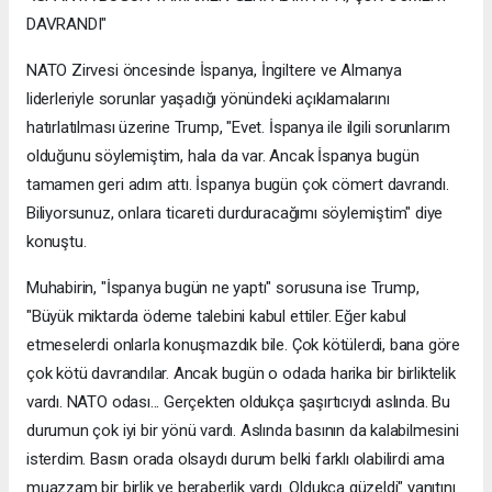
DAVRANDI"
NATO Zirvesi öncesinde İspanya, İngiltere ve Almanya
liderleriyle sorunlar yaşadığı yönündeki açıklamalarını
hatırlatılması üzerine Trump, "Evet. İspanya ile ilgili sorunlarım
olduğunu söylemiştim, hala da var. Ancak İspanya bugün
tamamen geri adım attı. İspanya bugün çok cömert davrandı.
Biliyorsunuz, onlara ticareti durduracağımı söylemiştim" diye
konuştu.
Muhabirin, "İspanya bugün ne yaptı" sorusuna ise Trump,
"Büyük miktarda ödeme talebini kabul ettiler. Eğer kabul
etmeselerdi onlarla konuşmazdık bile. Çok kötülerdi, bana göre
çok kötü davrandılar. Ancak bugün o odada harika bir birliktelik
vardı. NATO odası... Gerçekten oldukça şaşırtıcıydı aslında. Bu
durumun çok iyi bir yönü vardı. Aslında basının da kalabilmesini
isterdim. Basın orada olsaydı durum belki farklı olabilirdi ama
muazzam bir birlik ve beraberlik vardı. Oldukça güzeldi" yanıtını