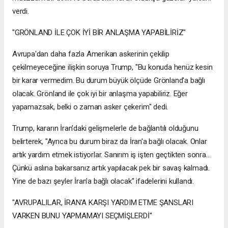
verdi.
"GRÖNLAND İLE ÇOK İYİ BİR ANLAŞMA YAPABİLİRİZ"
Avrupa'dan daha fazla Amerikan askerinin çekilip
çekilmeyeceğine ilişkin soruya Trump, "Bu konuda henüz kesin
bir karar vermedim. Bu durum büyük ölçüde Grönland'a bağlı
olacak. Grönland ile çok iyi bir anlaşma yapabiliriz. Eğer
yapamazsak, belki o zaman asker çekerim" dedi.
Trump, kararın İran'daki gelişmelerle de bağlantılı olduğunu
belirterek, "Ayrıca bu durum biraz da İran'a bağlı olacak. Onlar
artık yardım etmek istiyorlar. Sanırım iş işten geçtikten sonra...
Çünkü aslına bakarsanız artık yapılacak pek bir savaş kalmadı.
Yine de bazı şeyler İran'a bağlı olacak" ifadelerini kullandı.
"AVRUPALILAR, İRAN'A KARŞI YARDIM ETME ŞANSLARI
VARKEN BUNU YAPMAMAYI SEÇMİŞLERDİ"