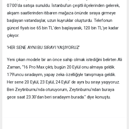
07.00'da satışa sunuldu. İstanbul'un çeşitli ilçelerinden gelerek,
akşam saatlerinden itibaren mağaza önünde sıraya girmeye
başlayan vatandaşlar, uzun kuyruklar oluşturdu. Telefonun
güncel fiyatı ise 65 bin TL'den başlayarak, 120 bin TL'ye kadar
çıkıyor.
'HER SENE AYNI BU SIRAYI YAŞIYORUZ'
Yeni çıkan modele bir an önce sahip olmak istediğini belirten Ali
Zaman, "16 Pro Max çıktı, bugün 20 Eylül onu almaya geldik.
179'uncu sıradayım, yapay zeka özelliğiyle tanışmaya geldik.
Her sene 20 Eylül, 23 Eylül, 24 Eylül' de aynı bu sırayı yaşıyoruz.
Ben Zeytinburnu'nda oturuyorum, Zeytinburnu'ndan buraya
gece saat 23.30'dan beri sıradayım burada." diye konuştu.