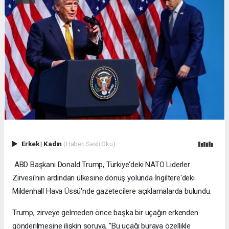
Erkek
|
Kadın
(Haberi Sesli Oku)
ABD Başkanı Donald Trump, Türkiye'deki NATO Liderler
Zirvesi'nin ardından ülkesine dönüş yolunda İngiltere'deki
Mildenhall Hava Üssü'nde gazetecilere açıklamalarda bulundu.
Trump, zirveye gelmeden önce başka bir uçağın erkenden
gönderilmesine ilişkin soruya, "Bu uçağı buraya özellikle