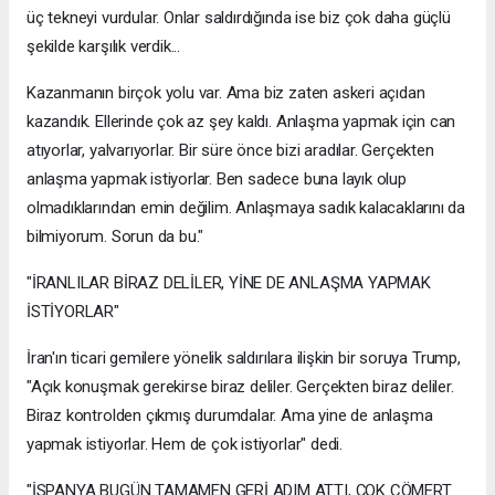
üç tekneyi vurdular. Onlar saldırdığında ise biz çok daha güçlü
şekilde karşılık verdik...
Kazanmanın birçok yolu var. Ama biz zaten askeri açıdan
kazandık. Ellerinde çok az şey kaldı. Anlaşma yapmak için can
atıyorlar, yalvarıyorlar. Bir süre önce bizi aradılar. Gerçekten
anlaşma yapmak istiyorlar. Ben sadece buna layık olup
olmadıklarından emin değilim. Anlaşmaya sadık kalacaklarını da
bilmiyorum. Sorun da bu."
"İRANLILAR BİRAZ DELİLER, YİNE DE ANLAŞMA YAPMAK
İSTİYORLAR"
İran'ın ticari gemilere yönelik saldırılara ilişkin bir soruya Trump,
"Açık konuşmak gerekirse biraz deliler. Gerçekten biraz deliler.
Biraz kontrolden çıkmış durumdalar. Ama yine de anlaşma
yapmak istiyorlar. Hem de çok istiyorlar" dedi.
"İSPANYA BUGÜN TAMAMEN GERİ ADIM ATTI, ÇOK CÖMERT