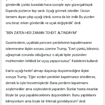
gönderdik çünkü buradaki hava üssüyle aynı güzergahtaydı.
Dışarıda yüzlerce kişi vardı. Uçağı görmek istediler. Üssün
tamamı dışarı çıkıp uçağı izledi, sonra da biz indik Bu yüzden
onu biraz erken gönderdik ve uçak değiştirdik" dedi.
"BEN ZATEN HER ZAMAN TEHDİT ALTINDAYIM"
Gazetecilerin, uçaktaki pencere perdelerinin kapatılmasının
istenmesine ilişkin sorusu üzerine Trump, "Evet çünkü, bilirsiniz,
uğraşmak zorunda olduğumuz o alçak tipler yüzünden
muhtemelen tehlikeli bir uçuş yapıyorsunuz" ifadelerini kullandı.
İran'ın uçağı hedef almayı düşünüp düşünmediğine ilişkin
soruya Trump, "Eğer sizden perdeleri kapatmanızı istedilerse,
demek ki öyle hissetmişlerdir. Bana perdemi kapatmamı
söylemediler ama söyleselerdi yapardım. Bunlar hasta insanlar.
Böyle bir şeyi yapabileceklerini düşünebilirim. Bunu yaptıklarını
bilmiyordum ama böyle bir ihtimali görebiliyorum" dedi.