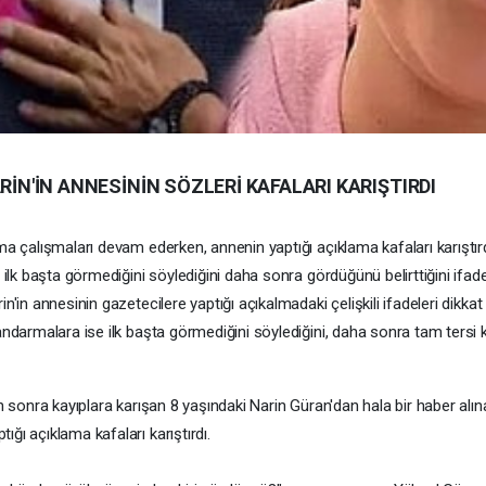
RİN'İN ANNESİNİN SÖZLERİ KAFALARI KARIŞTIRDI
ma çalışmaları devam ederken, annenin yaptığı açıklama kafaları karıştırd
 ilk başta görmediğini söylediğini daha sonra gördüğünü belirttiğini ifade 
'in annesinin gazetecilere yaptığı açıkalmadaki çelişkili ifadeleri dikkat 
jandarmalara ise ilk başta görmediğini söylediğini, daha sonra tam tersi
an sonra kayıplara karışan 8 yaşındaki Narin Güran'dan hala bir haber al
ğı açıklama kafaları karıştırdı.