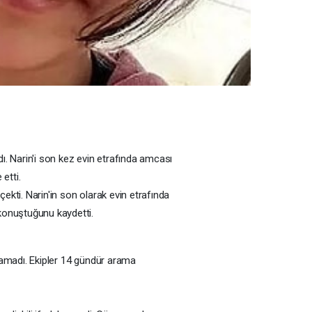
ı. Narin'i son kez evin etrafında amcası
etti.
çekti. Narin'in son olarak evin etrafında
 konuştuğunu kaydetti.
ınamadı. Ekipler 14 gündür arama