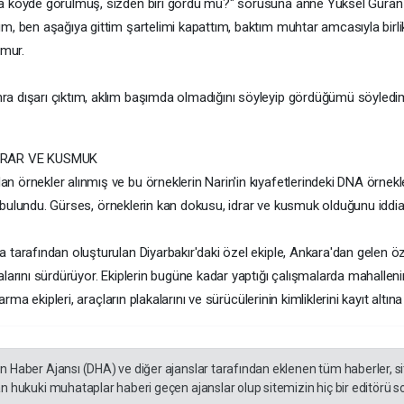
 köyde görülmüş, sizden biri gördü mü?" sorusuna anne Yüksel Güran çel
m, ben aşağıya gittim şartelimi kapattım, baktım muhtar amcasıyla birlik
amur.
a dışarı çıktım, aklım başımda olmadığını söyleyip gördüğümü söyledim
İDRAR VE KUSMUK
örnekler alınmış ve bu örneklerin Narin'in kıyafetlerindeki DNA örnekleriy
da bulundu. Gürses, örneklerin kan dokusu, idrar ve kusmuk olduğunu iddia 
tarafından oluşturulan Diyarbakır'daki özel ekiple, Ankara'dan gelen özel
larını sürdürüyor. Ekiplerin bugüne kadar yaptığı çalışmalarda mahalleni
arma ekipleri, araçların plakalarını ve sürücülerinin kimliklerini kayıt altı
en Haber Ajansı (DHA) ve diğer ajanslar tarafından eklenen tüm haberler, 
an hukuki muhataplar haberi geçen ajanslar olup sitemizin hiç bir editörü s