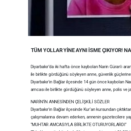
TÜM YOLLAR YİNE AYNI İSME ÇIKIYOR! NA
Diyarbakır'da iki hafta önce kaybolan Narin Güran'ı ara
ile birlikte gördüğünü söyleyen anne, güvenlik güçlerine
Diyarbakır'ın Bağlar ilçesinde 14 gün önce kaybolan Narin
amcası ile birlikte gördüğünü söyleyen anne, polis ve 
NARİN'İN ANNESİNDEN ÇELİŞKİLİ SÖZLER
Diyarbakır'ın Bağlar ilçesinde Kur'an kursundan çıktıkt
çalışmalarına devam ederken, annenin gazetecilere yaptı
"MUHTAR AMCASIYLA BİRLİKTE OTURUYORLARDI"