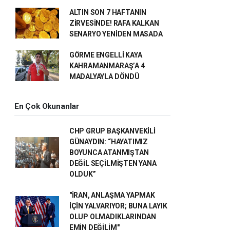
ALTIN SON 7 HAFTANIN
ZİRVESİNDE! RAFA KALKAN
SENARYO YENİDEN MASADA
GÖRME ENGELLİ KAYA
KAHRAMANMARAŞ’A 4
MADALYAYLA DÖNDÜ
En Çok Okunanlar
CHP GRUP BAŞKANVEKİLİ
GÜNAYDIN: “HAYATIMIZ
BOYUNCA ATANMIŞTAN
DEĞİL SEÇİLMİŞTEN YANA
OLDUK”
"İRAN, ANLAŞMA YAPMAK
İÇİN YALVARIYOR; BUNA LAYIK
OLUP OLMADIKLARINDAN
EMİN DEĞİLİM"