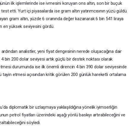
ünün ilk işlemlerinde ise ivmesini koruyan ons altın, son bir buçuk
test etti. Yurt içi piyasalarda ise gram altın yatırımcısının yüzü güldü.
ayan gram altın, yüzde 6 oranında değer kazanarak 6 bin 541 liraya
ın en yüksek seviyesini gördü.
ardından analistler, yeni fiyat dengesinin nerede oluşacağına dair
 4 bin 200 dolar seviyesi artık güçlü bir destek noktası olarak
etmesi durumunda ise ilk önemli direncin 4 bin 390 dolar seviyesinde
nü tayin etmesi açısından kritik görülen 200 günlük hareketli ortalama
da diplomatik bir uzlaşmaya yaklaşıldığına yönelik iyimserliğin
bunun petrol fiyatları üzerindeki aşağı yönlü baskıyı artırabileceğini ve
altabileceğini söyledi.