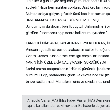
"Erkekler o gün köyde değilmiş ya muhtar saat 06.30'da
söyledi: "Hayır ben muhtarı gördüm. Saat kaç bilmiyoru
Muhtar tarlaya gidiyor, çiftçidir üstü başı her zaman ç
JANDARMAYA İLK BAŞTA "GÖRMEDİM" DEMİŞ
Jandarmaya da dedim, ben ilk başta hatırlamadım. Sonr
gördüm. Dinomomu açıp sonra balkonumu yıkadım."
ÇARPICI İDDİA: ARAÇTAN ALINAN ÖRNEKLER KAN, 
Amcanın gözaltı sürecinde arabasının şoför koltuğundan 
Özlem Gürses, alınan örneklerle ilgili çarpıcı bir iddia
NARİN İÇİN ÖZEL EKİP ÇALIŞMASINI SÜRDÜRÜYOR
Narin'i arama çalışmalarının 14'üncü gününde, jandarma 
sürdürdü. Ekip, mahallenin içinde ve çevresinde çalışma
bir ize rastlanmadı. Mahallenin giriş ve çıkışlarında jand
Anadolu Ajansı (AA), İhlas Haber Ajansı (İHA), Demirör
ajans kanallarından çekilmektedir. Bu haberlerde yer al