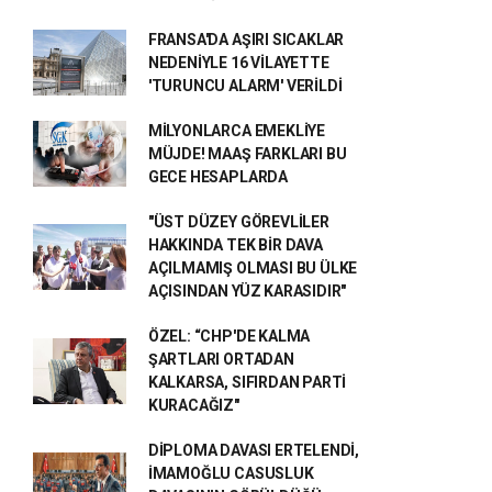
FRANSA'DA AŞIRI SICAKLAR
NEDENİYLE 16 VİLAYETTE
'TURUNCU ALARM' VERİLDİ
MİLYONLARCA EMEKLİYE
MÜJDE! MAAŞ FARKLARI BU
GECE HESAPLARDA
"ÜST DÜZEY GÖREVLİLER
HAKKINDA TEK BİR DAVA
AÇILMAMIŞ OLMASI BU ÜLKE
AÇISINDAN YÜZ KARASIDIR"
ÖZEL: “CHP'DE KALMA
ŞARTLARI ORTADAN
KALKARSA, SIFIRDAN PARTİ
KURACAĞIZ"
DİPLOMA DAVASI ERTELENDİ,
İMAMOĞLU CASUSLUK