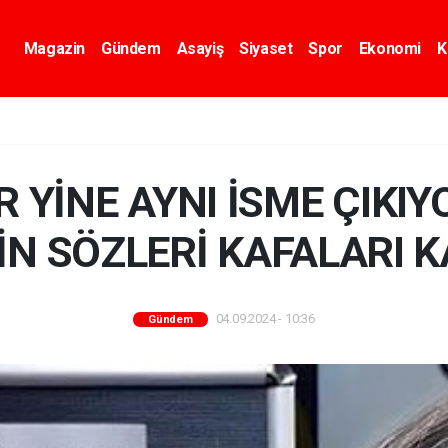
Magazin
Gündem
Asayiş
Siyaset
Spor
Ekonomi
K
 YİNE AYNI İSME ÇIKIYO
N SÖZLERİ KAFALARI K
04.09.2024 - 10:36
Gündem