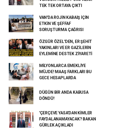
TEK TEK ORTAYA ÇIKTI
VAN'DA ROJİN KABAİŞ İÇİN
ETKİN VE ŞEFFAF
SORUŞTURMA ÇAĞRISI
ÖZGÜR ÖZEL'DEN, ER ŞEHİT
YAKINLARI VE ER GAZİLERİN
EYLEMİNE DESTEK ZİYARETİ
MİLYONLARCA EMEKLİYE
MÜJDE! MAAŞ FARKLARI BU
GECE HESAPLARDA
DÜĞÜN BİR ANDA KABUSA
DÖNDÜ!
'ÇERÇEVE YASA'DAN KİMLER
FAYDALANAMAYACAK? BAKAN
GÜRLEK AÇIKLADI