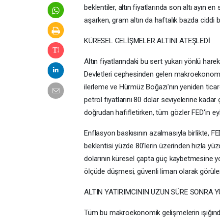
beklentiler, altın fiyatlarında son altı ayın en
aşarken, gram altın da haftalık bazda ciddi bir
KÜRESEL GELİŞMELER ALTINI ATEŞLEDİ
Altın fiyatlarındaki bu sert yukarı yönlü har
Devletleri cephesinden gelen makroekonomik 
ilerleme ve Hürmüz Boğazı'nın yeniden ticare
petrol fiyatlarını 80 dolar seviyelerine kadar
doğrudan hafifletirken, tüm gözler FED'in eylü
Enflasyon baskısının azalmasıyla birlikte, FED
beklentisi yüzde 80'lerin üzerinden hızla yüz
dolarının küresel çapta güç kaybetmesine yol 
ölçüde düşmesi, güvenli liman olarak görülen a
ALTIN YATIRIMCININ UZUN SÜRE SONRA 
Tüm bu makroekonomik gelişmelerin ışığında,