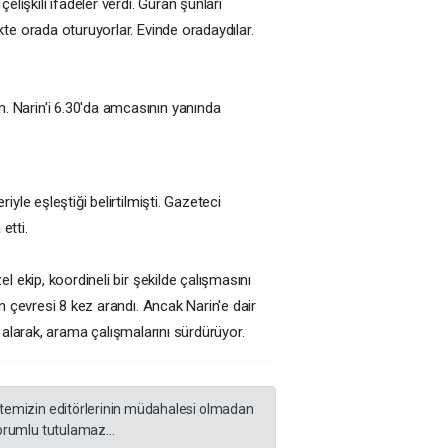
işkili ifadeler verdi. Güran şunları
te orada oturuyorlar. Evinde oradaydılar.
. Narin'i 6.30'da amcasının yanında
le eşleştiği belirtilmişti. Gazeteci
etti.
 ekip, koordineli bir şekilde çalışmasını
n çevresi 8 kez arandı. Ancak Narin'e dair
na alarak, arama çalışmalarını sürdürüyor.
sitemizin editörlerinin müdahalesi olmadan
orumlu tutulamaz...