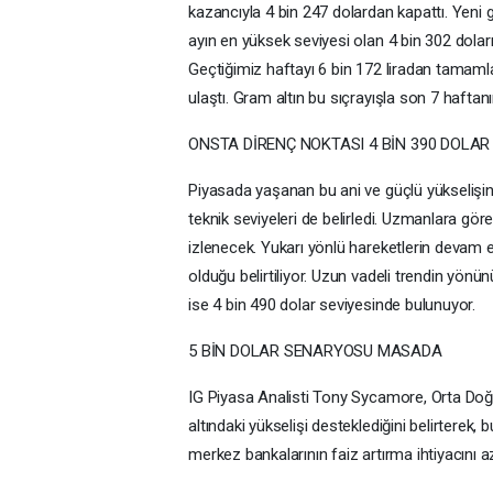
kazancıyla 4 bin 247 dolardan kapattı. Yeni g
ayın en yüksek seviyesi olan 4 bin 302 doları 
Geçtiğimiz haftayı 6 bin 172 liradan tamaml
ulaştı. Gram altın bu sıçrayışla son 7 haftan
ONSTA DİRENÇ NOKTASI 4 BİN 390 DOLAR
Piyasada yaşanan bu ani ve güçlü yükselişin 
teknik seviyeleri de belirledi. Uzmanlara göre
izlenecek. Yukarı yönlü hareketlerin devam 
olduğu belirtiliyor. Uzun vadeli trendin yönü
ise 4 bin 490 dolar seviyesinde bulunuyor.
5 BİN DOLAR SENARYOSU MASADA
IG Piyasa Analisti Tony Sycamore, Orta Doğu'
altındaki yükselişi desteklediğini belirterek, 
merkez bankalarının faiz artırma ihtiyacını az