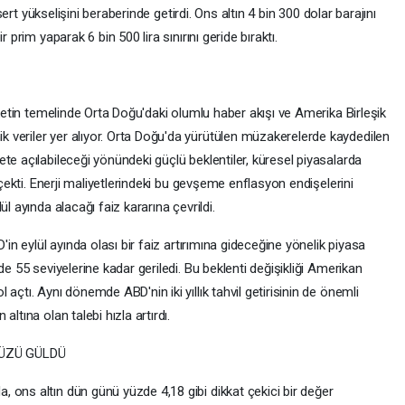
 sert yükselişini beraberinde getirdi. Ons altın 4 bin 300 dolar barajını
 prim yaparak 6 bin 500 lira sınırını geride bıraktı.
eketin temelinde Orta Doğu'daki olumlu haber akışı ve Amerika Birleşik
veriler yer alıyor. Orta Doğu'da yürütülen müzakerelerde kaydedilen
te açılabileceği yönündeki güçlü beklentiler, küresel piyasalarda
 çekti. Enerji maliyetlerindeki bu gevşeme enflasyon endişelerini
l ayında alacağı faiz kararına çevrildi.
'in eylül ayında olası bir faiz artırımına gideceğine yönelik piyasa
de 55 seviyelerine kadar geriledi. Bu beklenti değişikliği Amerikan
açtı. Aynı dönemde ABD'nin iki yıllık tahvil getirisinin de önemli
ltına olan talebi hızla artırdı.
YÜZÜ GÜLDÜ
 ons altın dün günü yüzde 4,18 gibi dikkat çekici bir değer