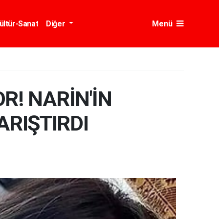
ültür-Sanat
Diğer
Menü
R! NARİN'İN
ARIŞTIRDI