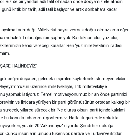
. Biz de bir yandan adli tatil olmadan önce dosyamız ele alınsın
nü kritik bir tarih, adli tatil başlıyor ve artık sonbahara kadar
yrılma tarihi değil. Milletvekili sayısı vermek doğru olmaz ama eğer
na muhalefet olacağına bir şüphe yok. Bu doksan olur, yüz olur,
illerimizin kendi vereceği kararlar. Ben ‘yüz milletvekilinin iradesi
ulmam.
İŞARE HALİNDEYİZ"
in geleceğini düşünen, gelecek seçimleri kaybetmek istemeyen ekibin
eyeyim: Yüzün üzerinde milletvekiliyle, 110 milletvekiliyle
unu yapmak istiyoruz. Temel motivasyonumuz bir an önce partimizi
vinin ve iktidara yürüyen bir parti görüntüsünün ortadan kalktığı bir
ürecek, yıllarca sürecek bir ‘Ne olursa olsun, parti içinde kalalım’
 bize bu konuda tahammül göstermez. Hatta ilk günlerde sokakta
 duyuyorken, yüzde 20 'Arkandayız' diyordu. Şimdi her sokağa
ıyor. Çünkü insanların umudu tükeniyor, partiye ve Türkiye’ye iktidar