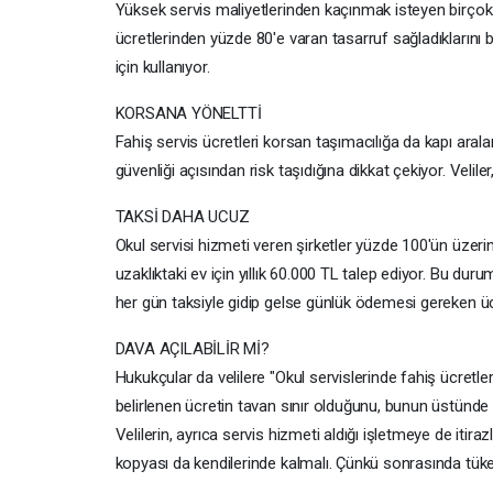
Yüksek servis maliyetlerinden kaçınmak isteyen birçok ai
ücretlerinden yüzde 80'e varan tasarruf sağladıklarını 
için kullanıyor.
KORSANA YÖNELTTİ
Fahiş servis ücretleri korsan taşımacılığa da kapı aral
güvenliği açısından risk taşıdığına dikkat çekiyor. Velil
TAKSİ DAHA UCUZ
Okul servisi hizmeti veren şirketler yüzde 100'ün üzerin
uzaklıktaki ev için yıllık 60.000 TL talep ediyor. Bu du
her gün taksiyle gidip gelse günlük ödemesi gereken 
DAVA AÇILABİLİR Mİ?
Hukukçular da velilere "Okul servislerinde fahiş ücretle
belirlenen ücretin tavan sınır olduğunu, bunun üstünde üc
Velilerin, ayrıca servis hizmeti aldığı işletmeye de itir
kopyası da kendilerinde kalmalı. Çünkü sonrasında tüket