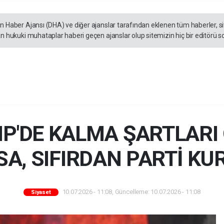
en Haber Ajansı (DHA) ve diğer ajanslar tarafından eklenen tüm haberler, 
an hukuki muhataplar haberi geçen ajanslar olup sitemizin hiç bir editörü s
HP'DE KALMA ŞARTLAR
A, SIFIRDAN PARTİ KU
10.07.2026 - 11:08, Güncelleme: 10.07.2026 - 11:08
Siyaset