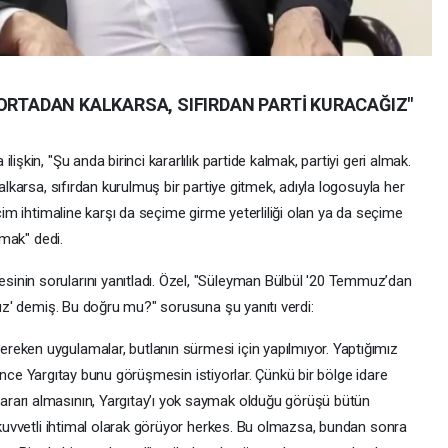
 ORTADAN KALKARSA, SIFIRDAN PARTİ KURACAĞIZ"
işkin, "Şu anda birinci kararlılık partide kalmak, partiyi geri almak.
kalkarsa, sıfırdan kurulmuş bir partiye gitmek, adıyla logosuyla her
eçim ihtimaline karşı da seçime girme yeterliliği olan ya da seçime
lmak" dedi.
inin sorularını yanıtladı. Özel, "Süleyman Bülbül '20 Temmuz’dan
ruz' demiş. Bu doğru mu?" sorusuna şu yanıtı verdi:
eken uygulamalar, butlanın sürmesi için yapılmıyor. Yaptığımız
en önce Yargıtay bunu görüşmesin istiyorlar. Çünkü bir bölge idare
rarı almasının, Yargıtay’ı yok saymak olduğu görüşü bütün
ı kuvvetli ihtimal olarak görüyor herkes. Bu olmazsa, bundan sonra