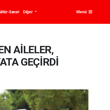
ültür-Sanat
Diğer
Menü
EN AİLELER,
YATA GEÇİRDİ