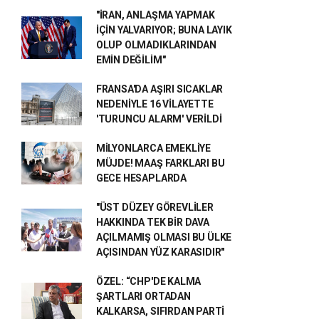
"İRAN, ANLAŞMA YAPMAK
İÇİN YALVARIYOR; BUNA LAYIK
OLUP OLMADIKLARINDAN
EMİN DEĞİLİM"
FRANSA'DA AŞIRI SICAKLAR
NEDENİYLE 16 VİLAYETTE
'TURUNCU ALARM' VERİLDİ
MİLYONLARCA EMEKLİYE
MÜJDE! MAAŞ FARKLARI BU
GECE HESAPLARDA
"ÜST DÜZEY GÖREVLİLER
HAKKINDA TEK BİR DAVA
AÇILMAMIŞ OLMASI BU ÜLKE
AÇISINDAN YÜZ KARASIDIR"
ÖZEL: “CHP'DE KALMA
ŞARTLARI ORTADAN
KALKARSA, SIFIRDAN PARTİ