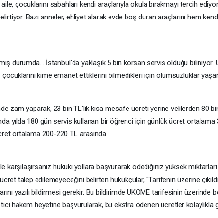
le, çocuklarını sabahları kendi araçlarıyla okula bırakmayı tercih ediyor
belirtiyor. Bazı anneler, ehliyet alarak evde boş duran araçlarını hem ke
amış durumda… İstanbul'da yaklaşık 5 bin korsan servis olduğu biliniyor.
er, çocuklarını kime emanet ettiklerini bilmedikleri için olumsuzluklar yaş
de zam yaparak, 23 bin TL'lik kısa mesafe ücreti yerine velilerden 80 bin 
rumda yılda 180 gün servis kullanan bir öğrenci için günlük ücret ortalam
ücret ortalama 200-220 TL arasında.
rle karşılaşırsanız hukuki yollara başvurarak ödediğiniz yüksek miktarları 
ret talep edilemeyeceğini belirten hukukçular, "Tarifenin üzerine çıkıldığ
azlarını yazılı bildirmesi gerekir. Bu bildirimde UKOME tarifesinin üzerinde
ici hakem heyetine başvurularak, bu ekstra ödenen ücretler kolaylıkla ger