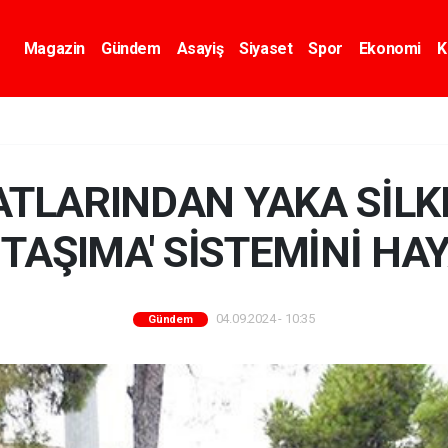
Magazin
Gündem
Asayiş
Siyaset
Spor
Ekonomi
K
ATLARINDAN YAKA SİLK
 TAŞIMA' SİSTEMİNİ HA
04.09.2024 - 10:35
Gündem