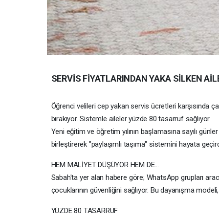
SERVİS FİYATLARINDAN YAKA SİLKEN AİLE
Öğrenci velileri cep yakan servis ücretleri karşısında 
bırakıyor. Sistemle aileler yüzde 80 tasarruf sağlıyor.
Yeni eğitim ve öğretim yılının başlamasına sayılı günler k
birleştirerek "paylaşımlı taşıma" sistemini hayata geçird
HEM MALİYET DÜŞÜYOR HEM DE...
Sabah'ta yer alan habere göre; WhatsApp grupları aracıl
çocuklarının güvenliğini sağlıyor. Bu dayanışma modeli,
YÜZDE 80 TASARRUF