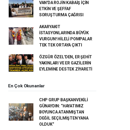
VAN'DA ROJİN KABAİŞ İÇİN
ETKİN VE ŞEFFAF
SORUŞTURMA ÇAĞRISI
AKARYAKIT
İSTASYONLARINDA BÜYÜK
VURGUN! HİLELİ POMPALAR
TEK TEK ORTAYA ÇIKTI
ÖZGÜR ÖZEL'DEN, ER ŞEHİT
YAKINLARI VE ER GAZİLERİN
EYLEMİNE DESTEK ZİYARETİ
En Çok Okunanlar
CHP GRUP BAŞKANVEKİLİ
GÜNAYDIN: “HAYATIMIZ
BOYUNCA ATANMIŞTAN
DEĞİL SEÇİLMİŞTEN YANA
OLDUK”