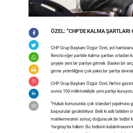
ÖZEL: “CHP'DE KALMA ŞARTLARI
CHP Grup Başkanı Özgür Özel, yol haritasına il
İkincisi eğer partide kalma şartları ortadan 
şeyiyle yeni bir partiye gitmek. Baskın bir s
girme yeterliliğine çok yakın bir partiyi devra
CHP Grup Başkanı Özgür Özel, Nefes gazetes
sonra 100 milletvekiliyle yeni partiyi kuruyo
"Hukuk konusunda çok standart yapılması ger
başvurular geciktiriliyor. Belli ki adli tatild
mahkemesinin sonuç doğuracak bir tedbir ka
Yargıtay’da hâkim. Bu tedbirin kaldırılmasın