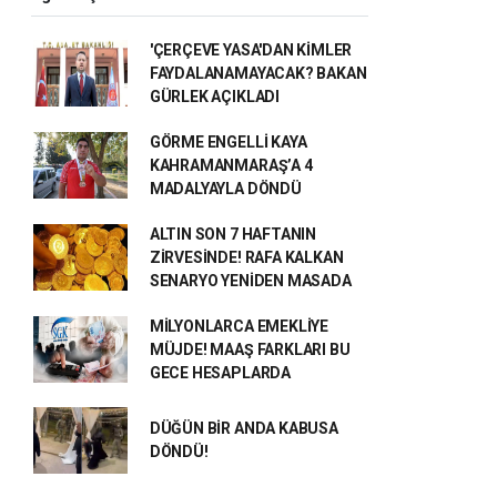
'ÇERÇEVE YASA'DAN KİMLER
FAYDALANAMAYACAK? BAKAN
GÜRLEK AÇIKLADI
GÖRME ENGELLİ KAYA
KAHRAMANMARAŞ’A 4
MADALYAYLA DÖNDÜ
ALTIN SON 7 HAFTANIN
ZİRVESİNDE! RAFA KALKAN
SENARYO YENİDEN MASADA
MİLYONLARCA EMEKLİYE
MÜJDE! MAAŞ FARKLARI BU
GECE HESAPLARDA
DÜĞÜN BİR ANDA KABUSA
DÖNDÜ!