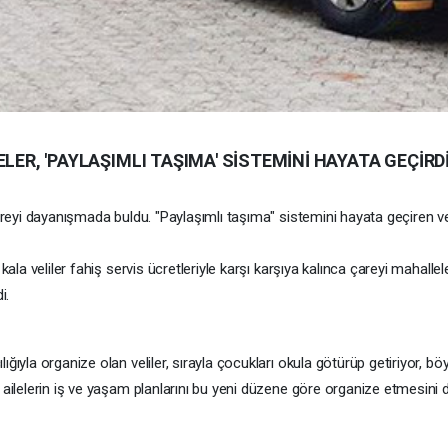
LER, 'PAYLAŞIMLI TAŞIMA' SİSTEMİNİ HAYATA GEÇİRD
çareyi dayanışmada buldu. "Paylaşımlı taşıma" sistemini hayata geçiren v
ala veliler fahiş servis ücretleriyle karşı karşıya kalınca çareyi mahalleler
i.
ığıyla organize olan veliler, sırayla çocukları okula götürüp getiriyor, 
 ailelerin iş ve yaşam planlarını bu yeni düzene göre organize etmesini d