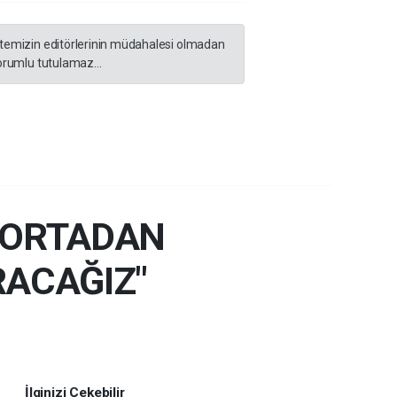
sitemizin editörlerinin müdahalesi olmadan
orumlu tutulamaz...
I ORTADAN
RACAĞIZ"
İlginizi Çekebilir