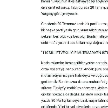
kamu hukukunun dikiş tutmayacağı söyleniyor
diye ümit ediyoruz. Tabii burada 20 Temmuz gü
Yargıtay görüşmeyecek.
O nedenle 20 Temmuz kesin bir parti kurma, a
bir başka parti ya da grup kurarsak bunun a
seksen beş olur, yüz beş olur. Bunlar milletvek
cebimde’ diye bir ifade kullanmayı doğru b
"110 MİLLETVEKİLİYLE MÜTEMADİYEN İST
Kesin rakamlar, kesin tarihler yerine partin
ortak yol arayışı var burada. Ancak şunu söyl
mütemadiyen istişare halindeyiz ve doğrus
geri almak. Bu olmazsa da ana muhalefet göre
sürece Türkiye’yi mahkûm edemeyiz. Aylarca s
gibi bir noktada da değiliz. Bir defa sokak
yüzde 80 'Partiyi kimseye bırakmayın' lafını
çıktığımda 'Yeni bir yol' diyenlerin sayısı art