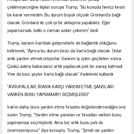
çekilmeyeceğine ilişkin soruya Trump, "Bu konuda henüz kesin
bir karar vermedim. Bu durum büyük ölçüde Grönland'a bağlı
olacak. Grönland ile çok iyi bir anlaşma yapabiliriz. Eğer
yapamazsak, belki o zaman asker çekerim" dedi.
Trump, kararın İran'daki gelişmelerle de bağlantılı olduğunu
belirterek, "Ayrıca bu durum biraz da İran'a bağlı olacak. Onlar
artık yardım etmek istiyorlar. Sanırım iş işten geçtikten sonra...
Çünkü aslına bakarsanız artık yapılacak pek bir savaş kalmadı.
Yine de bazı şeyler İran'a bağlı olacak" ifadelerini kullandı.
"AVRUPALILAR, İRAN'A KARŞI YARDIM ETME ŞANSLARI
VARKEN BUNU YAPMAMAYI SEÇMİŞLERDİ"
İran'ın daha önce yardım etme fırsatını değerlendirmediğini öne
süren Trump, "Yardım etme şansları ve fırsatları varken bunu
yapmamayı seçmişlerdi. Ama biz artık bunu pek de
önemsemiyoruz" diye konuştu. Trump, "Şimdi ise yardım