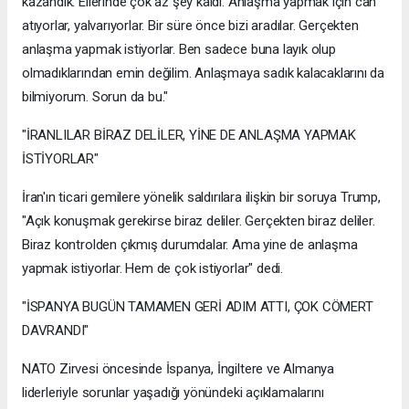
kazandık. Ellerinde çok az şey kaldı. Anlaşma yapmak için can
atıyorlar, yalvarıyorlar. Bir süre önce bizi aradılar. Gerçekten
anlaşma yapmak istiyorlar. Ben sadece buna layık olup
olmadıklarından emin değilim. Anlaşmaya sadık kalacaklarını da
bilmiyorum. Sorun da bu."
"İRANLILAR BİRAZ DELİLER, YİNE DE ANLAŞMA YAPMAK
İSTİYORLAR"
İran'ın ticari gemilere yönelik saldırılara ilişkin bir soruya Trump,
"Açık konuşmak gerekirse biraz deliler. Gerçekten biraz deliler.
Biraz kontrolden çıkmış durumdalar. Ama yine de anlaşma
yapmak istiyorlar. Hem de çok istiyorlar" dedi.
"İSPANYA BUGÜN TAMAMEN GERİ ADIM ATTI, ÇOK CÖMERT
DAVRANDI"
NATO Zirvesi öncesinde İspanya, İngiltere ve Almanya
liderleriyle sorunlar yaşadığı yönündeki açıklamalarını