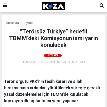
Anasayfa
Siyaset
“Terörsüz Türkiye” hedefli
TBMM’deki Komisyonun ismi yarın
konulacak
SIYASET
04.08.2025 - 10:31, Güncelleme: 04.08.2025 - 10:31
Terör örgütü PKK'nın fesih kararı ve silah
bırakmasının ardından yürütülecek süreçte gerekli
yasal düzenlemeler için TBMM'de kurulacak
komisyon ilk toplantısını yarın yapacak.