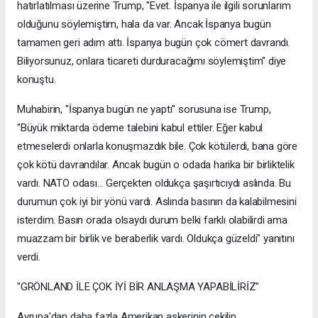
hatırlatılması üzerine Trump, "Evet. İspanya ile ilgili sorunlarım
olduğunu söylemiştim, hala da var. Ancak İspanya bugün
tamamen geri adım attı. İspanya bugün çok cömert davrandı.
Biliyorsunuz, onlara ticareti durduracağımı söylemiştim" diye
konuştu.
Muhabirin, "İspanya bugün ne yaptı" sorusuna ise Trump,
"Büyük miktarda ödeme talebini kabul ettiler. Eğer kabul
etmeselerdi onlarla konuşmazdık bile. Çok kötülerdi, bana göre
çok kötü davrandılar. Ancak bugün o odada harika bir birliktelik
vardı. NATO odası... Gerçekten oldukça şaşırtıcıydı aslında. Bu
durumun çok iyi bir yönü vardı. Aslında basının da kalabilmesini
isterdim. Basın orada olsaydı durum belki farklı olabilirdi ama
muazzam bir birlik ve beraberlik vardı. Oldukça güzeldi" yanıtını
verdi.
"GRÖNLAND İLE ÇOK İYİ BİR ANLAŞMA YAPABİLİRİZ"
Avrupa'dan daha fazla Amerikan askerinin çekilip