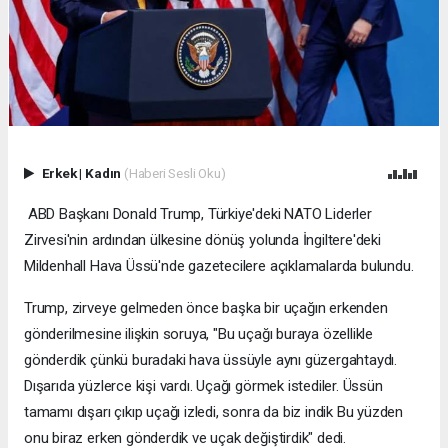
Erkek
|
Kadın
(Haberi Sesli Oku)
ABD Başkanı Donald Trump, Türkiye'deki NATO Liderler
Zirvesi'nin ardından ülkesine dönüş yolunda İngiltere'deki
Mildenhall Hava Üssü'nde gazetecilere açıklamalarda bulundu.
Trump, zirveye gelmeden önce başka bir uçağın erkenden
gönderilmesine ilişkin soruya, "Bu uçağı buraya özellikle
gönderdik çünkü buradaki hava üssüyle aynı güzergahtaydı.
Dışarıda yüzlerce kişi vardı. Uçağı görmek istediler. Üssün
tamamı dışarı çıkıp uçağı izledi, sonra da biz indik Bu yüzden
onu biraz erken gönderdik ve uçak değiştirdik" dedi.