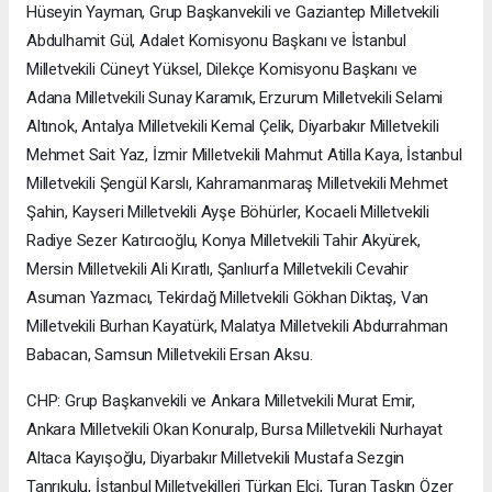
Hüseyin Yayman, Grup Başkanvekili ve Gaziantep Milletvekili
Abdulhamit Gül, Adalet Komisyonu Başkanı ve İstanbul
Milletvekili Cüneyt Yüksel, Dilekçe Komisyonu Başkanı ve
Adana Milletvekili Sunay Karamık, Erzurum Milletvekili Selami
Altınok, Antalya Milletvekili Kemal Çelik, Diyarbakır Milletvekili
Mehmet Sait Yaz, İzmir Milletvekili Mahmut Atilla Kaya, İstanbul
Milletvekili Şengül Karslı, Kahramanmaraş Milletvekili Mehmet
Şahin, Kayseri Milletvekili Ayşe Böhürler, Kocaeli Milletvekili
Radiye Sezer Katırcıoğlu, Konya Milletvekili Tahir Akyürek,
Mersin Milletvekili Ali Kıratlı, Şanlıurfa Milletvekili Cevahir
Asuman Yazmacı, Tekirdağ Milletvekili Gökhan Diktaş, Van
Milletvekili Burhan Kayatürk, Malatya Milletvekili Abdurrahman
Babacan, Samsun Milletvekili Ersan Aksu.
CHP: Grup Başkanvekili ve Ankara Milletvekili Murat Emir,
Ankara Milletvekili Okan Konuralp, Bursa Milletvekili Nurhayat
Altaca Kayışoğlu, Diyarbakır Milletvekili Mustafa Sezgin
Tanrıkulu, İstanbul Milletvekilleri Türkan Elçi, Turan Taşkın Özer