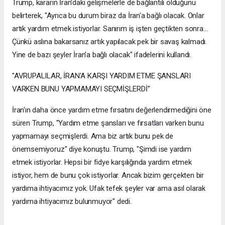
Trump, kararın İran'daki gelişmelerle de bağlantılı olduğunu
belirterek, "Ayrıca bu durum biraz da İran'a bağlı olacak. Onlar
artık yardım etmek istiyorlar. Sanırım iş işten geçtikten sonra...
Çünkü aslına bakarsanız artık yapılacak pek bir savaş kalmadı.
Yine de bazı şeyler İran'a bağlı olacak" ifadelerini kullandı.
"AVRUPALILAR, İRAN'A KARŞI YARDIM ETME ŞANSLARI
VARKEN BUNU YAPMAMAYI SEÇMİŞLERDİ"
İran'ın daha önce yardım etme fırsatını değerlendirmediğini öne
süren Trump, "Yardım etme şansları ve fırsatları varken bunu
yapmamayı seçmişlerdi. Ama biz artık bunu pek de
önemsemiyoruz" diye konuştu. Trump, "Şimdi ise yardım
etmek istiyorlar. Hepsi bir fidye karşılığında yardım etmek
istiyor, hem de bunu çok istiyorlar. Ancak bizim gerçekten bir
yardıma ihtiyacımız yok. Ufak tefek şeyler var ama asıl olarak
yardıma ihtiyacımız bulunmuyor" dedi.