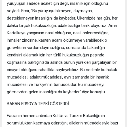
yürüyüşün sadece adalet için değil, insanlık için olduğunu
söyledi. Emir, "Bu yürüyüşü bilmeyen, duymayan,
desteklemeyen insanlığını da kaybeder. Ülkemizde her gün, her
dakika birçok hukuksuzluğa, adaletsizliğe tanık oluyoruz. Ama
Kartalkaya yangınının nasıl olduğuna, nasıl önlenmediğine,
ihmaller zincirine, kasten adam öldürmeye varabilecek o
görevlilerin vurdumduymazlığına, sonrasında bakanlığın
kendisini aklamak için her türlü hukuksuzluğun peşinde
koşmasına baktığınızda aslında bunun yürekleri parçalayan bir
cinayet olduğunu rahatlıkla söyleyebiliriz. Bu nedenle bu hukuk
mücadelesi, adalet mücadelesi, aynı zamanda bir insanlık
mücadelesi ve Türkiye'nin turnusoludur. Bu mücadeleyi
görmezden gelen insanlığını da kaybeder" diye konuştu.
BAKAN ERSOY'A TEPKİ GÖSTERDİ
Facianın hemen ardından Kültür ve Turizm Bakanlığı’nın
sorumluluktan kaçmaya çalıştığını, ailelerin mücadelesiyle bazı