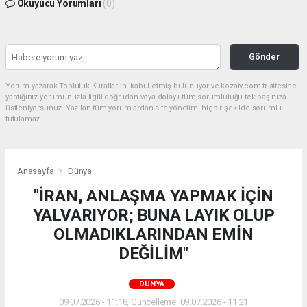
Okuyucu Yorumları
(0)
Gönder
Yorum yazarak Topluluk Kuralları’nı kabul etmiş bulunuyor ve kozatv.com.tr sitesine
yaptığınız yorumunuzla ilgili doğrudan veya dolaylı tüm sorumluluğu tek başınıza
üstleniyorsunuz. Yazılan tüm yorumlardan site yönetimi hiçbir şekilde sorumlu
tutulamaz.
Anasayfa
Dünya
"İRAN, ANLAŞMA YAPMAK İÇİN
YALVARIYOR; BUNA LAYIK OLUP
OLMADIKLARINDAN EMİN
DEĞİLİM"
DÜNYA
09.07.2026 - 11:18, Güncelleme: 09.07.2026 - 11:21