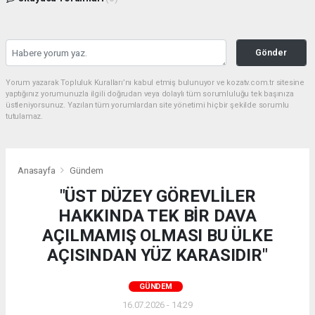
Gönder
Yorum yazarak Topluluk Kuralları’nı kabul etmiş bulunuyor ve kozatv.com.tr sitesine
yaptığınız yorumunuzla ilgili doğrudan veya dolaylı tüm sorumluluğu tek başınıza
üstleniyorsunuz. Yazılan tüm yorumlardan site yönetimi hiçbir şekilde sorumlu
tutulamaz.
Anasayfa
Gündem
"ÜST DÜZEY GÖREVLİLER
HAKKINDA TEK BİR DAVA
AÇILMAMIŞ OLMASI BU ÜLKE
AÇISINDAN YÜZ KARASIDIR"
GÜNDEM
16.07.2026 - 14:29