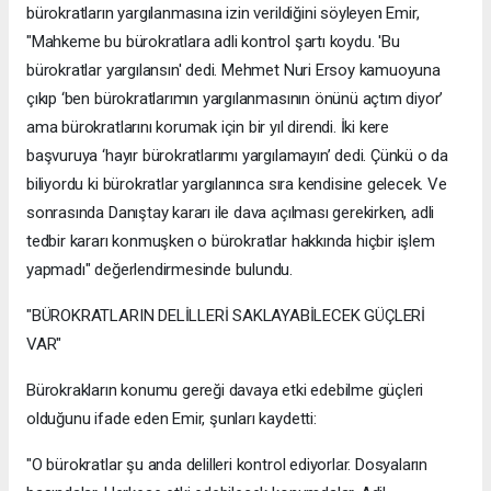
bürokratların yargılanmasına izin verildiğini söyleyen Emir,
"Mahkeme bu bürokratlara adli kontrol şartı koydu. 'Bu
bürokratlar yargılansın' dedi. Mehmet Nuri Ersoy kamuoyuna
çıkıp ‘ben bürokratlarımın yargılanmasının önünü açtım diyor’
ama bürokratlarını korumak için bir yıl direndi. İki kere
başvuruya ‘hayır bürokratlarımı yargılamayın’ dedi. Çünkü o da
biliyordu ki bürokratlar yargılanınca sıra kendisine gelecek. Ve
sonrasında Danıştay kararı ile dava açılması gerekirken, adli
tedbir kararı konmuşken o bürokratlar hakkında hiçbir işlem
yapmadı" değerlendirmesinde bulundu.
"BÜROKRATLARIN DELİLLERİ SAKLAYABİLECEK GÜÇLERİ
VAR"
Bürokrakların konumu gereği davaya etki edebilme güçleri
olduğunu ifade eden Emir, şunları kaydetti:
"O bürokratlar şu anda delilleri kontrol ediyorlar. Dosyaların