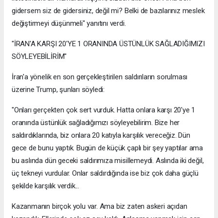
gidersem siz de gidersiniz, değil mi? Belki de bazılarınız meslek
değiştirmeyi düşünmeli" yanıtını verdi.
"İRAN'A KARŞI 20'YE 1 ORANINDA ÜSTÜNLÜK SAĞLADIĞIMIZI
SÖYLEYEBİLİRİM"
İran'a yönelik en son gerçekleştirilen saldırıların sorulması
üzerine Trump, şunları söyledi:
"Onları gerçekten çok sert vurduk. Hatta onlara karşı 20'ye 1
oranında üstünlük sağladığımızı söyleyebilirim. Bize her
saldırdıklarında, biz onlara 20 katıyla karşılık vereceğiz. Dün
gece de bunu yaptık. Bugün de küçük çaplı bir şey yaptılar ama
bu aslında dün geceki saldırımıza misillemeydi. Aslında iki değil,
üç tekneyi vurdular. Onlar saldırdığında ise biz çok daha güçlü
şekilde karşılık verdik...
Kazanmanın birçok yolu var. Ama biz zaten askeri açıdan