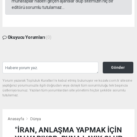
muhataplar haberi geçen ajanslar olup sitemizin hiç bir
editörü sorumlu tutulamaz...
Okuyucu Yorumları
(0)
Gönder
Yorum yazarak Topluluk Kuralları’nı kabul etmiş bulunuyor ve kozatv.com.tr sitesine
yaptığınız yorumunuzla ilgili doğrudan veya dolaylı tüm sorumluluğu tek başınıza
üstleniyorsunuz. Yazılan tüm yorumlardan site yönetimi hiçbir şekilde sorumlu
tutulamaz.
Anasayfa
Dünya
"İRAN, ANLAŞMA YAPMAK İÇİN