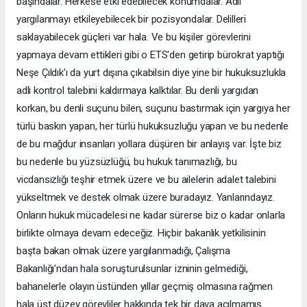
başındalar. Herkese etki edebilecek konumdalar. Adil
yargılanmayı etkileyebilecek bir pozisyondalar. Delilleri
saklayabilecek güçleri var hala. Ve bu kişiler görevlerini
yapmaya devam ettikleri gibi o ETS'den getirip bürokrat yaptığı
Neşe Çıldık’ı da yurt dışına çıkabilsin diye yine bir hukuksuzlukla
adli kontrol talebini kaldırmaya kalktılar. Bu denli yargıdan
korkan, bu denli suçunu bilen, suçunu bastırmak için yargıya her
türlü baskın yapan, her türlü hukuksuzluğu yapan ve bu nedenle
de bu mağdur insanları yollara düşüren bir anlayış var. İşte biz
bu nedenle bu yüzsüzlüğü, bu hukuk tanımazlığı, bu
vicdansızlığı teşhir etmek üzere ve bu ailelerin adalet talebini
yükseltmek ve destek olmak üzere buradayız. Yanlarındayız.
Onların hukuk mücadelesi ne kadar sürerse biz o kadar onlarla
birlikte olmaya devam edeceğiz. Hiçbir bakanlık yetkilisinin
başta bakan olmak üzere yargılanmadığı, Çalışma
Bakanlığı’ndan hala soruşturulsunlar izninin gelmediği,
bahanelerle olayın üstünden yıllar geçmiş olmasına rağmen
hala üst düzey görevliler hakkında tek bir dava açılmamış