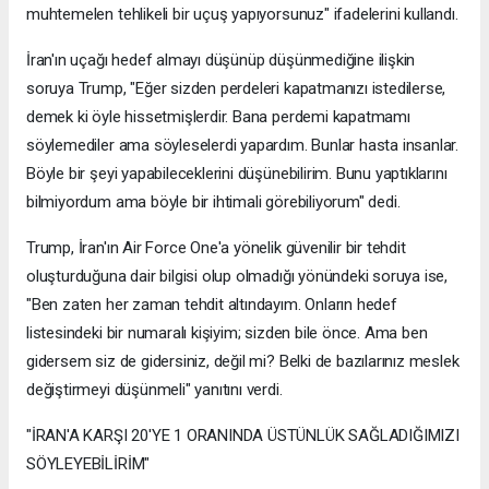
muhtemelen tehlikeli bir uçuş yapıyorsunuz" ifadelerini kullandı.
İran'ın uçağı hedef almayı düşünüp düşünmediğine ilişkin
soruya Trump, "Eğer sizden perdeleri kapatmanızı istedilerse,
demek ki öyle hissetmişlerdir. Bana perdemi kapatmamı
söylemediler ama söyleselerdi yapardım. Bunlar hasta insanlar.
Böyle bir şeyi yapabileceklerini düşünebilirim. Bunu yaptıklarını
bilmiyordum ama böyle bir ihtimali görebiliyorum" dedi.
Trump, İran'ın Air Force One'a yönelik güvenilir bir tehdit
oluşturduğuna dair bilgisi olup olmadığı yönündeki soruya ise,
"Ben zaten her zaman tehdit altındayım. Onların hedef
listesindeki bir numaralı kişiyim; sizden bile önce. Ama ben
gidersem siz de gidersiniz, değil mi? Belki de bazılarınız meslek
değiştirmeyi düşünmeli" yanıtını verdi.
"İRAN'A KARŞI 20'YE 1 ORANINDA ÜSTÜNLÜK SAĞLADIĞIMIZI
SÖYLEYEBİLİRİM"