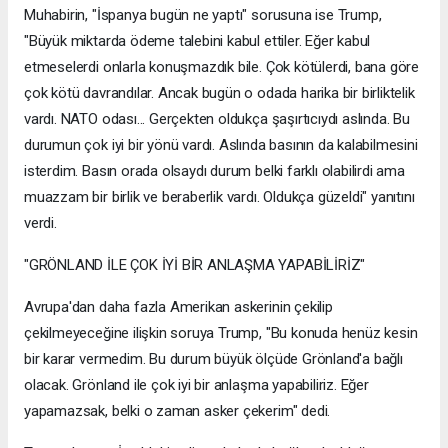
Muhabirin, "İspanya bugün ne yaptı" sorusuna ise Trump,
"Büyük miktarda ödeme talebini kabul ettiler. Eğer kabul
etmeselerdi onlarla konuşmazdık bile. Çok kötülerdi, bana göre
çok kötü davrandılar. Ancak bugün o odada harika bir birliktelik
vardı. NATO odası... Gerçekten oldukça şaşırtıcıydı aslında. Bu
durumun çok iyi bir yönü vardı. Aslında basının da kalabilmesini
isterdim. Basın orada olsaydı durum belki farklı olabilirdi ama
muazzam bir birlik ve beraberlik vardı. Oldukça güzeldi" yanıtını
verdi.
"GRÖNLAND İLE ÇOK İYİ BİR ANLAŞMA YAPABİLİRİZ"
Avrupa'dan daha fazla Amerikan askerinin çekilip
çekilmeyeceğine ilişkin soruya Trump, "Bu konuda henüz kesin
bir karar vermedim. Bu durum büyük ölçüde Grönland'a bağlı
olacak. Grönland ile çok iyi bir anlaşma yapabiliriz. Eğer
yapamazsak, belki o zaman asker çekerim" dedi.