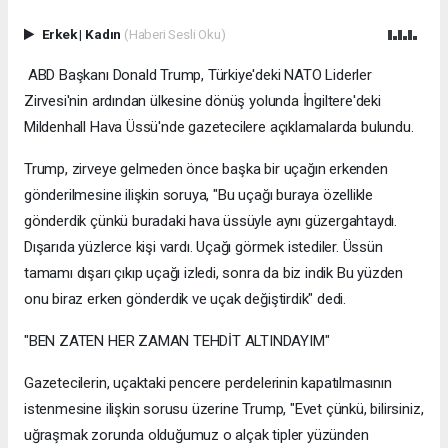
Erkek
|
Kadın
(Haberi Sesli Oku)
ABD Başkanı Donald Trump, Türkiye'deki NATO Liderler
Zirvesi'nin ardından ülkesine dönüş yolunda İngiltere'deki
Mildenhall Hava Üssü'nde gazetecilere açıklamalarda bulundu.
Trump, zirveye gelmeden önce başka bir uçağın erkenden
gönderilmesine ilişkin soruya, "Bu uçağı buraya özellikle
gönderdik çünkü buradaki hava üssüyle aynı güzergahtaydı.
Dışarıda yüzlerce kişi vardı. Uçağı görmek istediler. Üssün
tamamı dışarı çıkıp uçağı izledi, sonra da biz indik Bu yüzden
onu biraz erken gönderdik ve uçak değiştirdik" dedi.
"BEN ZATEN HER ZAMAN TEHDİT ALTINDAYIM"
Gazetecilerin, uçaktaki pencere perdelerinin kapatılmasının
istenmesine ilişkin sorusu üzerine Trump, "Evet çünkü, bilirsiniz,
uğraşmak zorunda olduğumuz o alçak tipler yüzünden