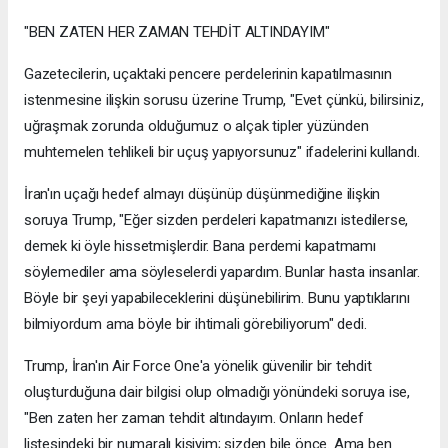
"BEN ZATEN HER ZAMAN TEHDİT ALTINDAYIM"
Gazetecilerin, uçaktaki pencere perdelerinin kapatılmasının
istenmesine ilişkin sorusu üzerine Trump, "Evet çünkü, bilirsiniz,
uğraşmak zorunda olduğumuz o alçak tipler yüzünden
muhtemelen tehlikeli bir uçuş yapıyorsunuz" ifadelerini kullandı.
İran'ın uçağı hedef almayı düşünüp düşünmediğine ilişkin
soruya Trump, "Eğer sizden perdeleri kapatmanızı istedilerse,
demek ki öyle hissetmişlerdir. Bana perdemi kapatmamı
söylemediler ama söyleselerdi yapardım. Bunlar hasta insanlar.
Böyle bir şeyi yapabileceklerini düşünebilirim. Bunu yaptıklarını
bilmiyordum ama böyle bir ihtimali görebiliyorum" dedi.
Trump, İran'ın Air Force One'a yönelik güvenilir bir tehdit
oluşturduğuna dair bilgisi olup olmadığı yönündeki soruya ise,
"Ben zaten her zaman tehdit altındayım. Onların hedef
listesindeki bir numaralı kişiyim; sizden bile önce. Ama ben