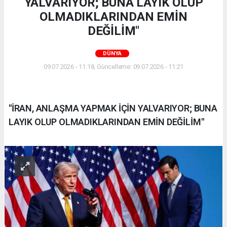
YALVARIYOR; BUNA LAYIK OLUP
OLMADIKLARINDAN EMİN
DEĞİLİM"
DÜNYA
09.07.2026 - 11:18, Güncelleme: 09.07.2026 - 11:21
"İRAN, ANLAŞMA YAPMAK İÇİN YALVARIYOR; BUNA
LAYIK OLUP OLMADIKLARINDAN EMİN DEĞİLİM"