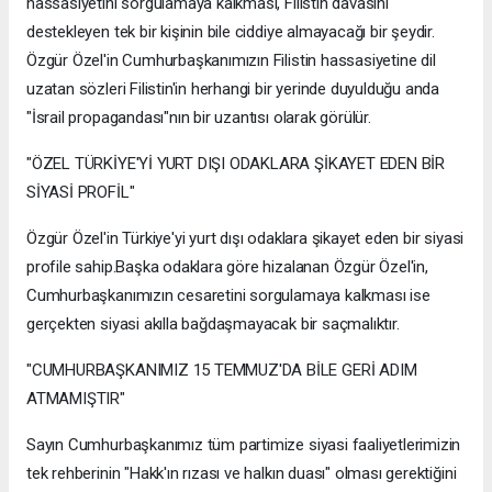
hassasiyetini sorgulamaya kalkması, Filistin davasını
destekleyen tek bir kişinin bile ciddiye almayacağı bir şeydir.
Özgür Özel'in Cumhurbaşkanımızın Filistin hassasiyetine dil
uzatan sözleri Filistin'in herhangi bir yerinde duyulduğu anda
"İsrail propagandası"nın bir uzantısı olarak görülür.
"ÖZEL TÜRKİYE'Yİ YURT DIŞI ODAKLARA ŞİKAYET EDEN BİR
SİYASİ PROFİL"
Özgür Özel'in Türkiye'yi yurt dışı odaklara şikayet eden bir siyasi
profile sahip.Başka odaklara göre hizalanan Özgür Özel'in,
Cumhurbaşkanımızın cesaretini sorgulamaya kalkması ise
gerçekten siyasi akılla bağdaşmayacak bir saçmalıktır.
"CUMHURBAŞKANIMIZ 15 TEMMUZ'DA BİLE GERİ ADIM
ATMAMIŞTIR"
Sayın Cumhurbaşkanımız tüm partimize siyasi faaliyetlerimizin
tek rehberinin "Hakk'ın rızası ve halkın duası" olması gerektiğini