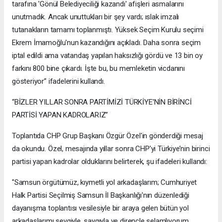
tarafına 'Gönül Belediyeciliği kazandı' afişleri asmalarını
unutmadık. Ancak unuttukları bir şey vardı; ıslak imzalı
tutanakların tamamı toplanmıştı. Yüksek Seçim Kurulu seçimi
Ekrem İmamoğlu'nun kazandığını açıkladı. Daha sonra seçim
iptal edildi ama vatandaş yapılan haksızlığı gördü ve 13 bin oy
farkını 800 bine çıkardı. İşte bu, bu memleketin vicdanını
gösteriyor” ifadelerini kullandı.
“BİZLER YILLAR SONRA PARTİMİZİ TÜRKİYE'NİN BİRİNCİ
PARTİSİ YAPAN KADROLARIZ”
Toplantıda CHP Grup Başkanı Özgür Özel'in gönderdiği mesaj
da okundu. Özel, mesajında yıllar sonra CHP’yi Türkiye’nin birinci
partisi yapan kadrolar olduklarını belirterek, şu ifadeleri kullandı:
"Samsun örgütümüz, kıymetli yol arkadaşlarım; Cumhuriyet
Halk Partisi Seçilmiş Samsun İl Başkanlığı'nın düzenlediği
dayanışma toplantısı vesilesiyle bir araya gelen bütün yol
arkadaşlarımı sevgiyle, saygıyla ve dirençle selamlıyorum.