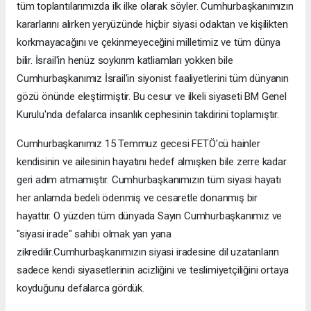
tüm toplantılarımızda ilk ilke olarak söyler. Cumhurbaşkanımızın
kararlarını alırken yeryüzünde hiçbir siyasi odaktan ve kişilikten
korkmayacağını ve çekinmeyeceğini milletimiz ve tüm dünya
bilir. İsrail'in henüz soykırım katliamları yokken bile
Cumhurbaşkanımız İsrail'in siyonist faaliyetlerini tüm dünyanın
gözü önünde eleştirmiştir. Bu cesur ve ilkeli siyaseti BM Genel
Kurulu'nda defalarca insanlık cephesinin takdirini toplamıştır.
Cumhurbaşkanımız 15 Temmuz gecesi FETÖ'cü hainler
kendisinin ve ailesinin hayatını hedef almışken bile zerre kadar
geri adım atmamıştır. Cumhurbaşkanımızın tüm siyasi hayatı
her anlamda bedeli ödenmiş ve cesaretle donanmış bir
hayattır. O yüzden tüm dünyada Sayın Cumhurbaşkanımız ve
"siyasi irade" sahibi olmak yan yana
zikredilir.Cumhurbaşkanımızın siyasi iradesine dil uzatanların
sadece kendi siyasetlerinin acizliğini ve teslimiyetçiliğini ortaya
koyduğunu defalarca gördük.