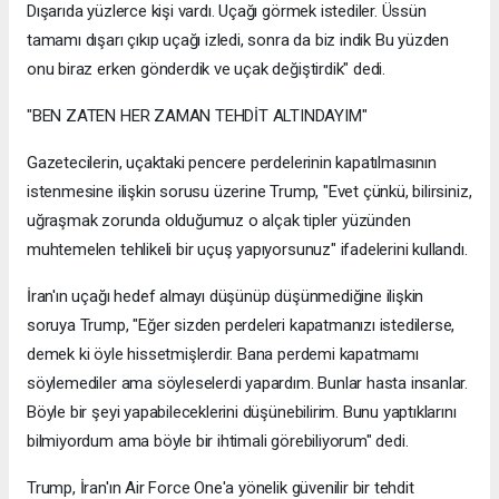
Dışarıda yüzlerce kişi vardı. Uçağı görmek istediler. Üssün
tamamı dışarı çıkıp uçağı izledi, sonra da biz indik Bu yüzden
onu biraz erken gönderdik ve uçak değiştirdik" dedi.
"BEN ZATEN HER ZAMAN TEHDİT ALTINDAYIM"
Gazetecilerin, uçaktaki pencere perdelerinin kapatılmasının
istenmesine ilişkin sorusu üzerine Trump, "Evet çünkü, bilirsiniz,
uğraşmak zorunda olduğumuz o alçak tipler yüzünden
muhtemelen tehlikeli bir uçuş yapıyorsunuz" ifadelerini kullandı.
İran'ın uçağı hedef almayı düşünüp düşünmediğine ilişkin
soruya Trump, "Eğer sizden perdeleri kapatmanızı istedilerse,
demek ki öyle hissetmişlerdir. Bana perdemi kapatmamı
söylemediler ama söyleselerdi yapardım. Bunlar hasta insanlar.
Böyle bir şeyi yapabileceklerini düşünebilirim. Bunu yaptıklarını
bilmiyordum ama böyle bir ihtimali görebiliyorum" dedi.
Trump, İran'ın Air Force One'a yönelik güvenilir bir tehdit