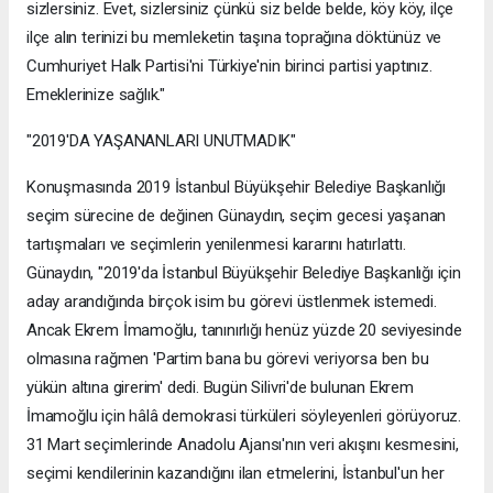
sizlersiniz. Evet, sizlersiniz çünkü siz belde belde, köy köy, ilçe
ilçe alın terinizi bu memleketin taşına toprağına döktünüz ve
Cumhuriyet Halk Partisi'ni Türkiye'nin birinci partisi yaptınız.
Emeklerinize sağlık."
"2019'DA YAŞANANLARI UNUTMADIK"
Konuşmasında 2019 İstanbul Büyükşehir Belediye Başkanlığı
seçim sürecine de değinen Günaydın, seçim gecesi yaşanan
tartışmaları ve seçimlerin yenilenmesi kararını hatırlattı.
Günaydın, "2019'da İstanbul Büyükşehir Belediye Başkanlığı için
aday arandığında birçok isim bu görevi üstlenmek istemedi.
Ancak Ekrem İmamoğlu, tanınırlığı henüz yüzde 20 seviyesinde
olmasına rağmen 'Partim bana bu görevi veriyorsa ben bu
yükün altına girerim' dedi. Bugün Silivri'de bulunan Ekrem
İmamoğlu için hâlâ demokrasi türküleri söyleyenleri görüyoruz.
31 Mart seçimlerinde Anadolu Ajansı'nın veri akışını kesmesini,
seçimi kendilerinin kazandığını ilan etmelerini, İstanbul'un her