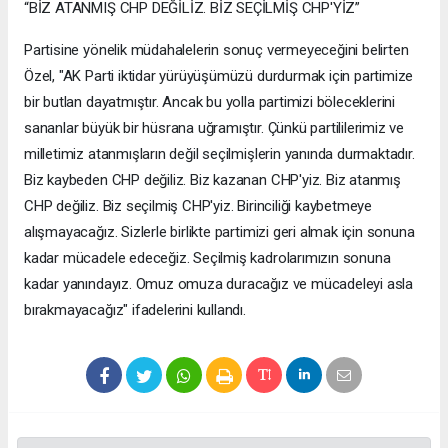
“BİZ ATANMIŞ CHP DEĞİLİZ. BİZ SEÇİLMİŞ CHP'YİZ”
Partisine yönelik müdahalelerin sonuç vermeyeceğini belirten
Özel, "AK Parti iktidar yürüyüşümüzü durdurmak için partimize
bir butlan dayatmıştır. Ancak bu yolla partimizi böleceklerini
sananlar büyük bir hüsrana uğramıştır. Çünkü partililerimiz ve
milletimiz atanmışların değil seçilmişlerin yanında durmaktadır.
Biz kaybeden CHP değiliz. Biz kazanan CHP'yiz. Biz atanmış
CHP değiliz. Biz seçilmiş CHP'yiz. Birinciliği kaybetmeye
alışmayacağız. Sizlerle birlikte partimizi geri almak için sonuna
kadar mücadele edeceğiz. Seçilmiş kadrolarımızın sonuna
kadar yanındayız. Omuz omuza duracağız ve mücadeleyi asla
bırakmayacağız" ifadelerini kullandı.