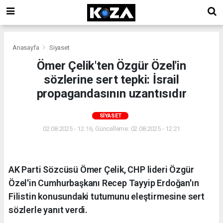
Anasayfa
Siyaset
Ömer Çelik'ten Özgür Özel'in
sözlerine sert tepki: İsrail
propagandasının uzantısıdır
SIYASET
02.08.2025 - 12:16, Güncelleme: 02.08.2025 - 12:21
AK Parti Sözcüsü Ömer Çelik, CHP lideri Özgür
Özel'in Cumhurbaşkanı Recep Tayyip Erdoğan'ın
Filistin konusundaki tutumunu eleştirmesine sert
sözlerle yanıt verdi.