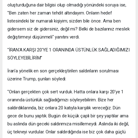
oluşturduğuna dair bilgisi olup olmadığı yönündeki soruya ise,
"Ben zaten her zaman tehdit altındayım. Onların hedef
listesindeki bir numaralı kişiyim; sizden bile önce. Ama ben
gidersem siz de gidersiniz, değil mi? Belki de bazılarınız meslek
değiştirmeyi düşünmeli" yanıtını verdi.
"İRAN'A KARŞI 20'YE 1 ORANINDA ÜSTÜNLÜK SAĞLADIĞIMIZI
SÖYLEYEBİLİRİM"
İran'a yönelik en son gerçekleştirilen saldırıların sorulması
üzerine Trump, şunları söyledi:
"Onları gerçekten çok sert vurduk. Hatta onlara karşı 20'ye 1
oranında üstünlük sağladığımızı söyleyebilirim. Bize her
saldırdıklarında, biz onlara 20 katıyla karşılık vereceğiz. Dün
gece de bunu yaptık. Bugün de küçük çaplı bir şey yaptılar ama
bu aslında dün geceki saldırımıza misillemeydi. Aslında iki değil,
üç tekneyi vurdular. Onlar saldırdığında ise biz çok daha güçlü