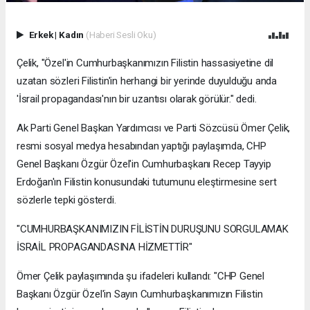
Erkek
|
Kadın
(Haberi Sesli Oku)
Çelik, "Özel'in Cumhurbaşkanımızın Filistin hassasiyetine dil
uzatan sözleri Filistin'in herhangi bir yerinde duyulduğu anda
'İsrail propagandası'nın bir uzantısı olarak görülür." dedi.
Ak Parti Genel Başkan Yardımcısı ve Parti Sözcüsü Ömer Çelik,
resmi sosyal medya hesabından yaptığı paylaşımda, CHP
Genel Başkanı Özgür Özel'in Cumhurbaşkanı Recep Tayyip
Erdoğan'ın Filistin konusundaki tutumunu eleştirmesine sert
sözlerle tepki gösterdi.
"CUMHURBAŞKANIMIZIN FİLİSTİN DURUŞUNU SORGULAMAK
İSRAİL PROPAGANDASINA HİZMETTİR"
Ömer Çelik paylaşımında şu ifadeleri kullandı: "CHP Genel
Başkanı Özgür Özel'in Sayın Cumhurbaşkanımızın Filistin