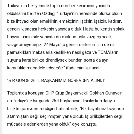
Türkiye'nin her yerinde toplumun her kesiminin yanında
olduklarını belirten Özdağ, "Türkiye'nin neresinde olursa olsun
bize ihtiyacı olan emeklinin, emekçinin, işçinin, işsizin, kadının,
gencin, kısacası herkesin yanında olduk. Hatta bu kentin sokak
hayvanlarının bile yanında durmaktan asla vazgeçmedik,
vazgeçmeyeceğiz. 24 Mayıs'ta genel merkezimizin demir
parmaklıkları makaslarla kesilirken nasıl gaza ve TOMA'ların
suyuna karşı birlikte direndiysek, bundan sonra da aynı
kararlılıkla mücadele edeceğiz" ifadelerini kullandı.
"BİR GÜNDE 26 İL BAŞKANIMIZ GÖREVDEN ALINDI"
Toplantıda konuşan CHP Grup Başkanvekili Gökhan Günaydın
da Türkiye'de bir günde 26 il başkanının disiplin kurullarıyla
birlikte görevden alındığını hatırlatarak, “Biz hayatımız boyunca
atanmıştan değil seçilmişten yana olduk. İş birlikçilerden değil
mücadele edenlerden yana olduk" diye konuştu.