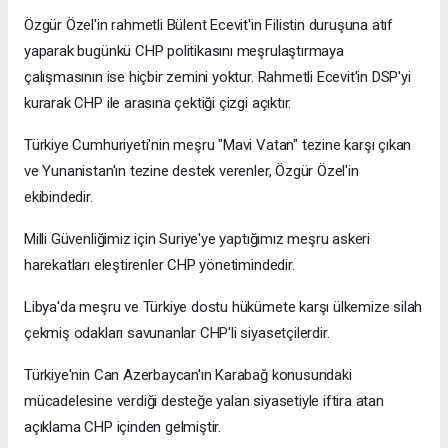
Özgür Özel'in rahmetli Bülent Ecevit'in Filistin duruşuna atıf
yaparak bugünkü CHP politikasını meşrulaştırmaya
çalışmasının ise hiçbir zemini yoktur. Rahmetli Ecevit'in DSP'yi
kurarak CHP ile arasına çektiği çizgi açıktır.
Türkiye Cumhuriyeti'nin meşru "Mavi Vatan" tezine karşı çıkan
ve Yunanistan'ın tezine destek verenler, Özgür Özel'in
ekibindedir.
Milli Güvenliğimiz için Suriye'ye yaptığımız meşru askeri
harekatları eleştirenler CHP yönetimindedir.
Libya'da meşru ve Türkiye dostu hükümete karşı ülkemize silah
çekmiş odakları savunanlar CHP'li siyasetçilerdir.
Türkiye'nin Can Azerbaycan'ın Karabağ konusundaki
mücadelesine verdiği desteğe yalan siyasetiyle iftira atan
açıklama CHP içinden gelmiştir.