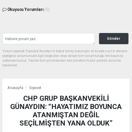
Okuyucu Yorumları
(0)
Gönder
Yorum yazarak Topluluk Kuralları’nı kabul etmiş bulunuyor ve kozatv.com.tr sitesine
yaptığınız yorumunuzla ilgili doğrudan veya dolaylı tüm sorumluluğu tek başınıza
üstleniyorsunuz. Yazılan tüm yorumlardan site yönetimi hiçbir şekilde sorumlu
tutulamaz.
Anasayfa
Siyaset
CHP GRUP BAŞKANVEKİLİ
GÜNAYDIN: “HAYATIMIZ BOYUNCA
ATANMIŞTAN DEĞİL
SEÇİLMİŞTEN YANA OLDUK”