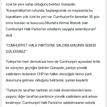
özel bir yere sahip olduğunu belirten Günaydın,
"Kuvayımilliye'nin ruhunda, başlangıcında ve mayasında bu
toprakların çok özel bir yeri var. Cumhuriyet'in ilanından 50 gün
önce kurulan ve kurucusu Mustafa Kemal Atatürk olan
Cumhuriyet Halk Partisi'nin evlatlarını saygıyla selamlıyorum”
dedi.
"CUMHURİYET HALK PARTİSİ'NE SALDIRILMASININ SEBEBİ
SİZLERSİNİZ"
Türkiye'nin hem demokrasi hem de Cumhuriyet açısından kritik
bir süreçten geçtiğini belirten Günaydın, partiye yönelik
saldırıların nedeninin CHP'nin halkın desteğiyle birinci parti
durumuna gelmesi olduğunu belirterek, şunları kaydetti:
"Türkiye bir taraftan tarihinin en riskli dönemlerinden birini
yaşıyor, diğer taraftan partimize yönelik saldırıların ardı arkası
kesilmiyor. Cumhuriyet Halk Partisi'ne saldırılmasının sebebi