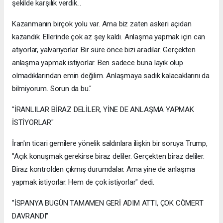
şekilde karşılık verdik...
Kazanmanın birçok yolu var. Ama biz zaten askeri açıdan
kazandık. Ellerinde çok az şey kaldı. Anlaşma yapmak için can
atıyorlar, yalvarıyorlar. Bir süre önce bizi aradılar. Gerçekten
anlaşma yapmak istiyorlar. Ben sadece buna layık olup
olmadıklarından emin değilim. Anlaşmaya sadık kalacaklarını da
bilmiyorum. Sorun da bu."
"İRANLILAR BİRAZ DELİLER, YİNE DE ANLAŞMA YAPMAK
İSTİYORLAR"
İran'ın ticari gemilere yönelik saldırılara ilişkin bir soruya Trump,
"Açık konuşmak gerekirse biraz deliler. Gerçekten biraz deliler.
Biraz kontrolden çıkmış durumdalar. Ama yine de anlaşma
yapmak istiyorlar. Hem de çok istiyorlar" dedi.
"İSPANYA BUGÜN TAMAMEN GERİ ADIM ATTI, ÇOK CÖMERT
DAVRANDI"