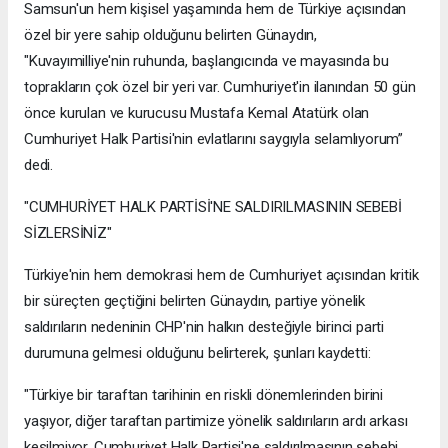
Samsun'un hem kişisel yaşamında hem de Türkiye açısından
özel bir yere sahip olduğunu belirten Günaydın,
"Kuvayımilliye'nin ruhunda, başlangıcında ve mayasında bu
toprakların çok özel bir yeri var. Cumhuriyet'in ilanından 50 gün
önce kurulan ve kurucusu Mustafa Kemal Atatürk olan
Cumhuriyet Halk Partisi'nin evlatlarını saygıyla selamlıyorum”
dedi.
"CUMHURİYET HALK PARTİSİ'NE SALDIRILMASININ SEBEBİ
SİZLERSİNİZ"
Türkiye'nin hem demokrasi hem de Cumhuriyet açısından kritik
bir süreçten geçtiğini belirten Günaydın, partiye yönelik
saldırıların nedeninin CHP'nin halkın desteğiyle birinci parti
durumuna gelmesi olduğunu belirterek, şunları kaydetti:
"Türkiye bir taraftan tarihinin en riskli dönemlerinden birini
yaşıyor, diğer taraftan partimize yönelik saldırıların ardı arkası
kesilmiyor. Cumhuriyet Halk Partisi'ne saldırılmasının sebebi