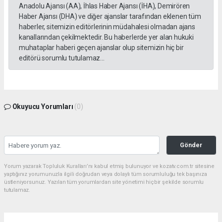
Anadolu Ajansı (AA), İhlas Haber Ajansı (İHA), Demirören
Haber Ajansı (DHA) ve diğer ajanslar tarafından eklenen tüm
haberler, sitemizin editörlerinin müdahalesi olmadan ajans
kanallarından çekilmektedir. Bu haberlerde yer alan hukuki
muhataplar haberi geçen ajanslar olup sitemizin hiç bir
editörü sorumlu tutulamaz...
Okuyucu Yorumları
(0)
Gönder
Yorum yazarak Topluluk Kuralları’nı kabul etmiş bulunuyor ve kozatv.com.tr sitesine
yaptığınız yorumunuzla ilgili doğrudan veya dolaylı tüm sorumluluğu tek başınıza
üstleniyorsunuz. Yazılan tüm yorumlardan site yönetimi hiçbir şekilde sorumlu
tutulamaz.