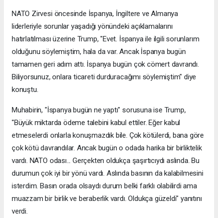
NATO Zirvesi öncesinde İspanya, İngiltere ve Almanya
liderleriyle sorunlar yaşadığı yönündeki açıklamalarını
hatırlatılması üzerine Trump, "Evet. İspanya ile ilgili sorunlarım
olduğunu söylemiştim, hala da var. Ancak İspanya bugün
tamamen geri adım attı. İspanya bugün çok cömert davrandı.
Biliyorsunuz, onlara ticareti durduracağımı söylemiştim" diye
konuştu.
Muhabirin, "İspanya bugün ne yaptı" sorusuna ise Trump,
"Büyük miktarda ödeme talebini kabul ettiler. Eğer kabul
etmeselerdi onlarla konuşmazdık bile. Çok kötülerdi, bana göre
çok kötü davrandılar. Ancak bugün o odada harika bir birliktelik
vardı. NATO odası... Gerçekten oldukça şaşırtıcıydı aslında. Bu
durumun çok iyi bir yönü vardı. Aslında basının da kalabilmesini
isterdim. Basın orada olsaydı durum belki farklı olabilirdi ama
muazzam bir birlik ve beraberlik vardı. Oldukça güzeldi" yanıtını
verdi.