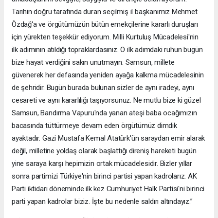
Tarihin doğru tarafında duran seçilmiş il başkanımız Mehmet
Özdağ'a ve örgütümüzün bütün emekçilerine kararlı duruşları
için yürekten teşekkür ediyorum. Milli Kurtuluş Mücadelesi'nin
ilk adımının atıldığı topraklardasınız. O ilk adımdaki ruhun bugün
bize hayat verdiğini sakın unutmayın. Samsun, millete
güvenerek her defasında yeniden ayağa kalkma mücadelesinin
de şehridir. Bugün burada bulunan sizler de aynı iradeyi, aynı
cesareti ve aynı kararlılığı taşıyorsunuz. Ne mutlu bize ki güzel
Samsun, Bandırma Vapuru'nda yanan ateşi baba ocağımızın
bacasında tüttürmeye devam eden örgütümüz dimdik
ayaktadır. Gazi Mustafa Kemal Atatürk'ün saraydan emir alarak
değil, milletine yoldaş olarak başlattığı direniş hareketi bugün
yine saraya karşı hepimizin ortak mücadelesidir. Bizler yıllar
sonra partimizi Türkiye'nin birinci partisi yapan kadrolarız. AK
Parti iktidarı döneminde ilk kez Cumhuriyet Halk Partisi'ni birinci
parti yapan kadrolar biziz. İşte bu nedenle saldırı altındayız.”