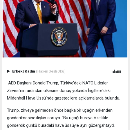
Erkek
|
Kadın
(Haberi Sesli Oku)
ABD Başkanı Donald Trump, Türkiye'deki NATO Liderler
Zirvesi'nin ardından ülkesine dönüş yolunda İngiltere'deki
Mildenhall Hava Üssü'nde gazetecilere açıklamalarda bulundu.
Trump, zirveye gelmeden önce başka bir uçağın erkenden
gönderilmesine ilişkin soruya, "Bu uçağı buraya özellikle
gönderdik çünkü buradaki hava üssüyle aynı güzergahtaydı.