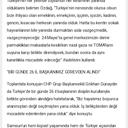
Türkiye'nin her yerinde toplumun her kesiminin yanında
olduklarını belirten Özdağ, "Türkiye'nin neresinde olursa olsun
bize ihtiyacı olan emeklinin, emekçinin, işçinin, işsizin, kadının,
gencin, kısacası herkesin yanında olduk. Hatta bu kentin sokak
hayvanlarının bile yanında durmaktan asla vazgeçmedik,
vazgeçmeyeceğiz. 24 Mayıs'ta genel merkezimizin demir
parmaklıkları makaslarla kesilirken nasıl gaza ve TOMA'ların
suyuna karşı birlikte direndiysek, bundan sonra da aynı
kararlılıkla mücadele edeceğiz" ifadelerini kullandı.
"BİR GÜNDE 26 İL BAŞKANIMIZ GÖREVDEN ALINDI"
Toplantıda konuşan CHP Grup Başkanvekili Gökhan Günaydın
da Türkiye'de bir günde 26 il başkanının disiplin kurullarıyla
birlikte görevden alındığını hatırlatarak, “Biz hayatımız boyunca
atanmıştan değil seçilmişten yana olduk. İş birlikçilerden değil
mücadele edenlerden yana olduk" diye konuştu.
Samsun'un hem kişisel yaşamında hem de Türkiye açısından