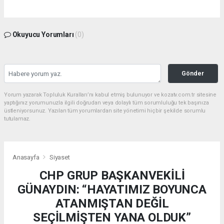
Okuyucu Yorumları
(0)
Gönder
Yorum yazarak Topluluk Kuralları’nı kabul etmiş bulunuyor ve kozatv.com.tr sitesine
yaptığınız yorumunuzla ilgili doğrudan veya dolaylı tüm sorumluluğu tek başınıza
üstleniyorsunuz. Yazılan tüm yorumlardan site yönetimi hiçbir şekilde sorumlu
tutulamaz.
Anasayfa
Siyaset
CHP GRUP BAŞKANVEKİLİ
GÜNAYDIN: “HAYATIMIZ BOYUNCA
ATANMIŞTAN DEĞİL
SEÇİLMİŞTEN YANA OLDUK”