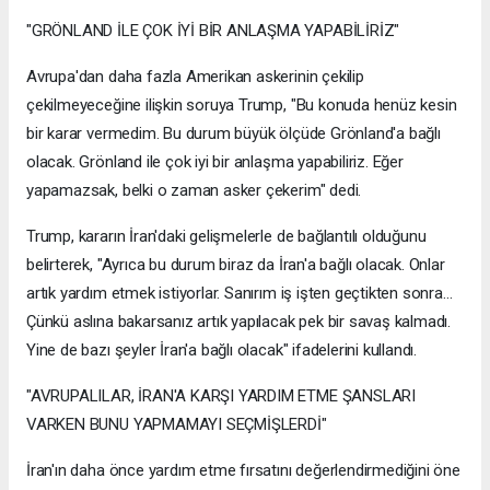
"GRÖNLAND İLE ÇOK İYİ BİR ANLAŞMA YAPABİLİRİZ"
Avrupa'dan daha fazla Amerikan askerinin çekilip
çekilmeyeceğine ilişkin soruya Trump, "Bu konuda henüz kesin
bir karar vermedim. Bu durum büyük ölçüde Grönland'a bağlı
olacak. Grönland ile çok iyi bir anlaşma yapabiliriz. Eğer
yapamazsak, belki o zaman asker çekerim" dedi.
Trump, kararın İran'daki gelişmelerle de bağlantılı olduğunu
belirterek, "Ayrıca bu durum biraz da İran'a bağlı olacak. Onlar
artık yardım etmek istiyorlar. Sanırım iş işten geçtikten sonra...
Çünkü aslına bakarsanız artık yapılacak pek bir savaş kalmadı.
Yine de bazı şeyler İran'a bağlı olacak" ifadelerini kullandı.
"AVRUPALILAR, İRAN'A KARŞI YARDIM ETME ŞANSLARI
VARKEN BUNU YAPMAMAYI SEÇMİŞLERDİ"
İran'ın daha önce yardım etme fırsatını değerlendirmediğini öne