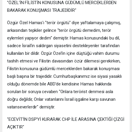
"ÖZEL'İN FİLİSTİN KONUSUNA GÜDÜMLÜ MERCEKLERDEN
BAKARAK KONUŞMASI TRAJEDİDİR"
Özgür Özel Hamas'ı "terör örgütü" diye yaftalamaya çalışmış,
arkasından tepkiler gelince "terör örgütü demedim, terör
eylemleri yapıyor dedim" demiştir. Hamas konusundaki bu dil,
sadece İsrail'in saldırgan siyasetini destekleyenler tarafından
kullanılan bir dildir. Özgür Özel'in içine düştüğü vahim durumu
tashih etmesi ve Filistin davasından özür dilemesi gerekirken,
Filistin konusuna güdümlü merceklerden bakarak konuşması
başlı başına bir trajedidir. Cumhurbaşkanımız ise siyasi yasaklı
olduğu dönemde bile ABD'de kendisine Hamas hakkında
sorulan bir soruya cevaben "Onlara terörist denmesi asla
doğru değildir, Onlar vatanlarını İsrail işgaline karşı savunan
vatanseverlerdir" demiştir.
"ECEVİT'İN DSP'Yİ KURARAK CHP İLE ARASINA ÇEKTİĞİ ÇİZGİ
AÇIKTIR"