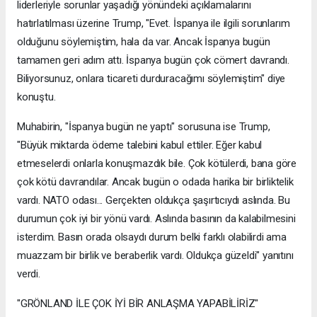
liderleriyle sorunlar yaşadığı yönündeki açıklamalarını
hatırlatılması üzerine Trump, "Evet. İspanya ile ilgili sorunlarım
olduğunu söylemiştim, hala da var. Ancak İspanya bugün
tamamen geri adım attı. İspanya bugün çok cömert davrandı.
Biliyorsunuz, onlara ticareti durduracağımı söylemiştim" diye
konuştu.
Muhabirin, "İspanya bugün ne yaptı" sorusuna ise Trump,
"Büyük miktarda ödeme talebini kabul ettiler. Eğer kabul
etmeselerdi onlarla konuşmazdık bile. Çok kötülerdi, bana göre
çok kötü davrandılar. Ancak bugün o odada harika bir birliktelik
vardı. NATO odası... Gerçekten oldukça şaşırtıcıydı aslında. Bu
durumun çok iyi bir yönü vardı. Aslında basının da kalabilmesini
isterdim. Basın orada olsaydı durum belki farklı olabilirdi ama
muazzam bir birlik ve beraberlik vardı. Oldukça güzeldi" yanıtını
verdi.
"GRÖNLAND İLE ÇOK İYİ BİR ANLAŞMA YAPABİLİRİZ"