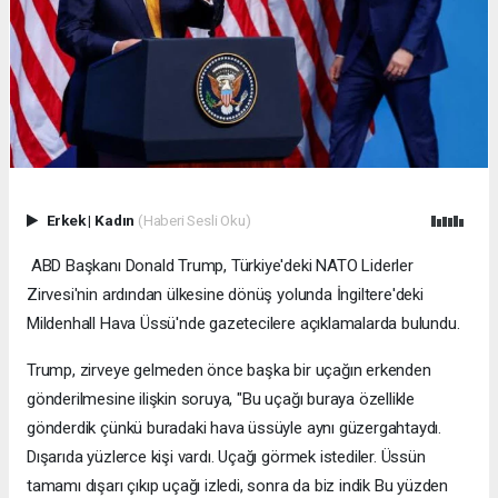
Erkek
|
Kadın
(Haberi Sesli Oku)
ABD Başkanı Donald Trump, Türkiye'deki NATO Liderler
Zirvesi'nin ardından ülkesine dönüş yolunda İngiltere'deki
Mildenhall Hava Üssü'nde gazetecilere açıklamalarda bulundu.
Trump, zirveye gelmeden önce başka bir uçağın erkenden
gönderilmesine ilişkin soruya, "Bu uçağı buraya özellikle
gönderdik çünkü buradaki hava üssüyle aynı güzergahtaydı.
Dışarıda yüzlerce kişi vardı. Uçağı görmek istediler. Üssün
tamamı dışarı çıkıp uçağı izledi, sonra da biz indik Bu yüzden