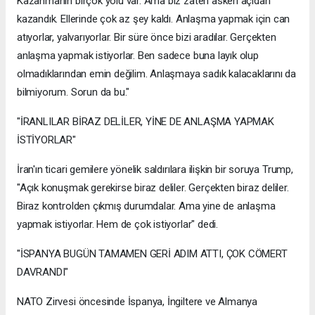
Kazanmanın birçok yolu var. Ama biz zaten askeri açıdan
kazandık. Ellerinde çok az şey kaldı. Anlaşma yapmak için can
atıyorlar, yalvarıyorlar. Bir süre önce bizi aradılar. Gerçekten
anlaşma yapmak istiyorlar. Ben sadece buna layık olup
olmadıklarından emin değilim. Anlaşmaya sadık kalacaklarını da
bilmiyorum. Sorun da bu."
"İRANLILAR BİRAZ DELİLER, YİNE DE ANLAŞMA YAPMAK
İSTİYORLAR"
İran'ın ticari gemilere yönelik saldırılara ilişkin bir soruya Trump,
"Açık konuşmak gerekirse biraz deliler. Gerçekten biraz deliler.
Biraz kontrolden çıkmış durumdalar. Ama yine de anlaşma
yapmak istiyorlar. Hem de çok istiyorlar" dedi.
"İSPANYA BUGÜN TAMAMEN GERİ ADIM ATTI, ÇOK CÖMERT
DAVRANDI"
NATO Zirvesi öncesinde İspanya, İngiltere ve Almanya