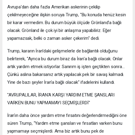
Avrupa'dan daha fazla Amerikan askerinin çekilip
çekilmeyeceğine ilişkin soruya Trump, "Bu konuda henüz kesin
bir karar vermedim. Bu durum büyük ölçüde Grönland'a bağlı
olacak. Grönland ile çok iyi bir anlaşma yapabiliriz. Eğer
yapamazsak, belki o zaman asker çekerim" dedi.
Trump, kararın İran'daki gelişmelerle de bağlantılı olduğunu
belirterek, "Ayrıca bu durum biraz da İran'a bağlı olacak. Onlar
artık yardım etmek istiyorlar. Sanırım iş işten geçtikten sonra...
Çünkü aslına bakarsanız artık yapılacak pek bir savaş kalmadı.
Yine de bazı şeyler İran'a bağlı olacak" ifadelerini kullandı.
"AVRUPALILAR, İRAN'A KARŞI YARDIM ETME ŞANSLARI
VARKEN BUNU YAPMAMAYI SEÇMİŞLERDİ"
İran'ın daha önce yardım etme fırsatını değerlendirmediğini öne
süren Trump, "Yardım etme şansları ve fırsatları varken bunu
yapmamayı seçmişlerdi. Ama biz artık bunu pek de