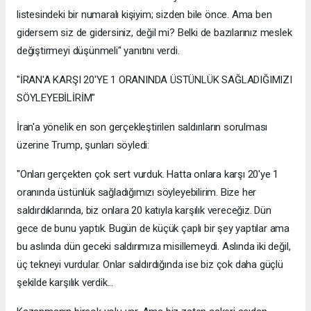
listesindeki bir numaralı kişiyim; sizden bile önce. Ama ben
gidersem siz de gidersiniz, değil mi? Belki de bazılarınız meslek
değiştirmeyi düşünmeli" yanıtını verdi.
"İRAN'A KARŞI 20'YE 1 ORANINDA ÜSTÜNLÜK SAĞLADIĞIMIZI
SÖYLEYEBİLİRİM"
İran'a yönelik en son gerçekleştirilen saldırıların sorulması
üzerine Trump, şunları söyledi:
"Onları gerçekten çok sert vurduk. Hatta onlara karşı 20'ye 1
oranında üstünlük sağladığımızı söyleyebilirim. Bize her
saldırdıklarında, biz onlara 20 katıyla karşılık vereceğiz. Dün
gece de bunu yaptık. Bugün de küçük çaplı bir şey yaptılar ama
bu aslında dün geceki saldırımıza misillemeydi. Aslında iki değil,
üç tekneyi vurdular. Onlar saldırdığında ise biz çok daha güçlü
şekilde karşılık verdik...