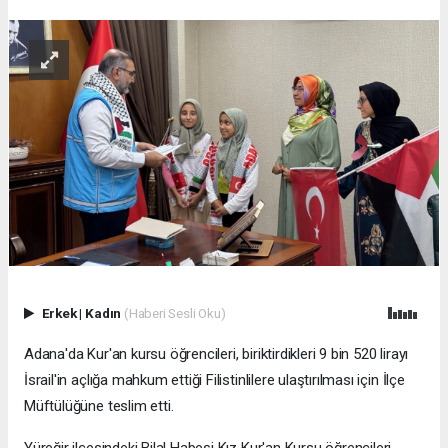
Erkek
|
Kadın
(Haberi Sesli Oku)
Adana'da Kur'an kursu öğrencileri, biriktirdikleri 9 bin 520 lirayı
İsrail'in açlığa mahkum ettiği Filistinlilere ulaştırılması için İlçe
Müftülüğüne teslim etti.
Yüreğir ilçesindeki Bilal Habeşi Kız Kur'an Kursu öğrencileri,