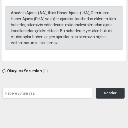
Anadolu Ajansı (AA), İhlas Haber Ajansı (İHA), Demirören
Haber Ajansı (DHA) ve diğer ajanslar tarafından eklenen tüm
haberler, sitemizin editörlerinin müdahalesi olmadan ajans
kanallarından çekilmektedir. Bu haberlerde yer alan hukuki
muhataplar haberi geçen ajanslar olup sitemizin hiç bir
editörü sorumlu tutulamaz...
Okuyucu Yorumları
(0)
Gönder
Yorum yazarak Topluluk Kuralları’nı kabul etmiş bulunuyor ve kozatv.com.tr sitesine
yaptığınız yorumunuzla ilgili doğrudan veya dolaylı tüm sorumluluğu tek başınıza
üstleniyorsunuz. Yazılan tüm yorumlardan site yönetimi hiçbir şekilde sorumlu
tutulamaz.