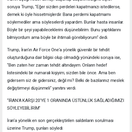
soruya Trump, "Eğer sizden perdeleri kapatmanızı istedilerse,
demek ki öyle hissetmişlerdir. Bana perdemi kapatmamı
söylemediler ama söyleselerdi yapardım. Bunlar hasta insanlar.
Böyle bir şeyi yapabileceklerini düşünebilirim. Bunu yaptıklarını
bilmiyordum ama böyle bir ihtimali görebiliyorum" dedi.
Trump, İran'ın Air Force One'a yönelik güvenilir bir tehdit
oluşturduğuna dair bilgisi olup olmadığı yönündeki soruya ise,
"Ben zaten her zaman tehdit altındayım. Onların hedef
listesindeki bir numaralı kişiyim; sizden bile önce. Ama ben
gidersem siz de gidersiniz, değil mi? Belki de bazılarınız meslek
değiştirmeyi düşünmeli" yanıtını verdi.
"İRAN'A KARŞI 20'YE 1 ORANINDA ÜSTÜNLÜK SAĞLADIĞIMIZI
SÖYLEYEBİLİRİM"
İran'a yönelik en son gerçekleştirilen saldırıların sorulması
üzerine Trump, şunları söyledi: