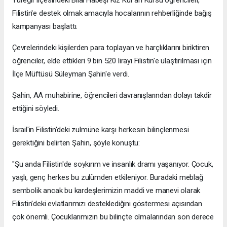
Filistin'e destek olmak amacıyla hocalarının rehberliğinde bağış
kampanyası başlattı.
Çevrelerindeki kişilerden para toplayan ve harçlıklarını biriktiren
öğrenciler, elde ettikleri 9 bin 520 lirayı Filistin'e ulaştırılması için
İlçe Müftüsü Süleyman Şahin'e verdi.
Şahin, AA muhabirine, öğrencileri davranışlarından dolayı takdir
ettiğini söyledi.
İsrail'in Filistin'deki zulmüne karşı herkesin bilinçlenmesi
gerektiğini belirten Şahin, şöyle konuştu:
"Şu anda Filistin'de soykırım ve insanlık dramı yaşanıyor. Çocuk,
yaşlı, genç herkes bu zulümden etkileniyor. Buradaki meblağ
sembolik ancak bu kardeşlerimizin maddi ve manevi olarak
Filistin'deki evlatlarımızı desteklediğini göstermesi açısından
çok önemli. Çocuklarımızın bu bilinçte olmalarından son derece