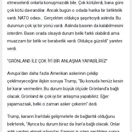
etmeselerdi onlarla konuşmazdık bile. Çok kötülerdi, bana göre
çok kötü davrandılar. Ancak bugün o odada harika bir birliktelik
vardı. NATO odası... Gerçekten oldukça şaşırtıcıydı aslında. Bu
durumun çok iyi bir yönü vardı. Aslında basının da kalabilmesini
isterdim. Basın orada olsaydı durum belki farklı olabilirdi ama
muazzam bir birlik ve beraberlik vardı. Oldukça güzeldi" yanıtını
verdi.
"GRÖNLAND İLE ÇOK İYİ BİR ANLAŞMA YAPABİLİRİZ"
Avrupa'dan daha fazla Amerikan askerinin çekilip
çekilmeyeceğine ilişkin soruya Trump, "Bu konuda henüz kesin
bir karar vermedim. Bu durum büyük ölçüde Grönland'a bağlı
olacak. Grönland ile çok iyi bir anlaşma yapabiliriz. Eğer
yapamazsak, belki o zaman asker çekerim" dedi.
Trump, kararın İran'daki gelişmelerle de bağlantılı olduğunu
belirterek, "Ayrıca bu durum biraz da İran'a bağlı olacak. Onlar
artık yardım etmek istiyorlar. Sanırım iş işten geçtikten sonra...