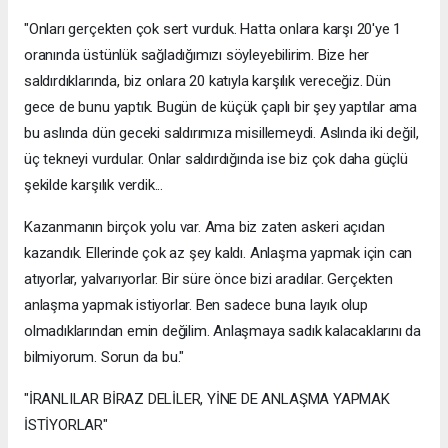
"Onları gerçekten çok sert vurduk. Hatta onlara karşı 20'ye 1
oranında üstünlük sağladığımızı söyleyebilirim. Bize her
saldırdıklarında, biz onlara 20 katıyla karşılık vereceğiz. Dün
gece de bunu yaptık. Bugün de küçük çaplı bir şey yaptılar ama
bu aslında dün geceki saldırımıza misillemeydi. Aslında iki değil,
üç tekneyi vurdular. Onlar saldırdığında ise biz çok daha güçlü
şekilde karşılık verdik...
Kazanmanın birçok yolu var. Ama biz zaten askeri açıdan
kazandık. Ellerinde çok az şey kaldı. Anlaşma yapmak için can
atıyorlar, yalvarıyorlar. Bir süre önce bizi aradılar. Gerçekten
anlaşma yapmak istiyorlar. Ben sadece buna layık olup
olmadıklarından emin değilim. Anlaşmaya sadık kalacaklarını da
bilmiyorum. Sorun da bu."
"İRANLILAR BİRAZ DELİLER, YİNE DE ANLAŞMA YAPMAK
İSTİYORLAR"