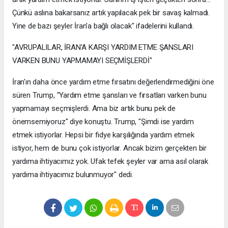
Çünkü aslına bakarsanız artık yapılacak pek bir savaş kalmadı.
Yine de bazı şeyler İran'a bağlı olacak" ifadelerini kullandı.
"AVRUPALILAR, İRAN'A KARŞI YARDIM ETME ŞANSLARI
VARKEN BUNU YAPMAMAYI SEÇMİŞLERDİ"
İran'ın daha önce yardım etme fırsatını değerlendirmediğini öne
süren Trump, "Yardım etme şansları ve fırsatları varken bunu
yapmamayı seçmişlerdi. Ama biz artık bunu pek de
önemsemiyoruz" diye konuştu. Trump, "Şimdi ise yardım
etmek istiyorlar. Hepsi bir fidye karşılığında yardım etmek
istiyor, hem de bunu çok istiyorlar. Ancak bizim gerçekten bir
yardıma ihtiyacımız yok. Ufak tefek şeyler var ama asıl olarak
yardıma ihtiyacımız bulunmuyor" dedi.