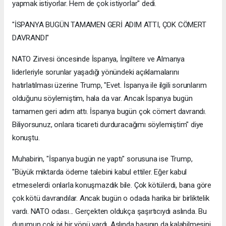
yapmak istiyorlar. Hem de çok istiyorlar" dedi.
"İSPANYA BUGÜN TAMAMEN GERİ ADIM ATTI, ÇOK CÖMERT
DAVRANDI"
NATO Zirvesi öncesinde İspanya, İngiltere ve Almanya
liderleriyle sorunlar yaşadığı yönündeki açıklamalarını
hatırlatılması üzerine Trump, "Evet. İspanya ile ilgili sorunlarım
olduğunu söylemiştim, hala da var. Ancak İspanya bugün
tamamen geri adım attı. İspanya bugün çok cömert davrandı.
Biliyorsunuz, onlara ticareti durduracağımı söylemiştim" diye
konuştu.
Muhabirin, "İspanya bugün ne yaptı" sorusuna ise Trump,
"Büyük miktarda ödeme talebini kabul ettiler. Eğer kabul
etmeselerdi onlarla konuşmazdık bile. Çok kötülerdi, bana göre
çok kötü davrandılar. Ancak bugün o odada harika bir birliktelik
vardı. NATO odası... Gerçekten oldukça şaşırtıcıydı aslında. Bu
durumun çok iyi bir yönü vardı. Aslında basının da kalabilmesini