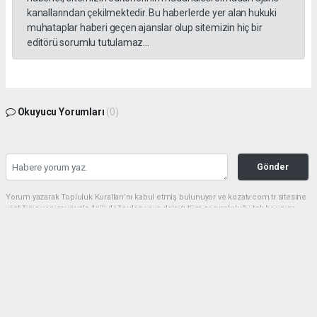
kanallarından çekilmektedir. Bu haberlerde yer alan hukuki
muhataplar haberi geçen ajanslar olup sitemizin hiç bir
editörü sorumlu tutulamaz...
Okuyucu Yorumları
(0)
Gönder
Yorum yazarak Topluluk Kuralları’nı kabul etmiş bulunuyor ve kozatv.com.tr sitesine
yaptığınız yorumunuzla ilgili doğrudan veya dolaylı tüm sorumluluğu tek başınıza
üstleniyorsunuz. Yazılan tüm yorumlardan site yönetimi hiçbir şekilde sorumlu
tutulamaz.
haber paketi
haber scripti
haber yazılımı