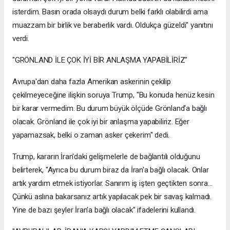
isterdim. Basın orada olsaydı durum belki farklı olabilirdi ama
muazzam bir birlik ve beraberlik vardı. Oldukça güzeldi" yanıtını
verdi.
"GRÖNLAND İLE ÇOK İYİ BİR ANLAŞMA YAPABİLİRİZ"
Avrupa'dan daha fazla Amerikan askerinin çekilip
çekilmeyeceğine ilişkin soruya Trump, "Bu konuda henüz kesin
bir karar vermedim. Bu durum büyük ölçüde Grönland'a bağlı
olacak. Grönland ile çok iyi bir anlaşma yapabiliriz. Eğer
yapamazsak, belki o zaman asker çekerim" dedi.
Trump, kararın İran'daki gelişmelerle de bağlantılı olduğunu
belirterek, "Ayrıca bu durum biraz da İran'a bağlı olacak. Onlar
artık yardım etmek istiyorlar. Sanırım iş işten geçtikten sonra...
Çünkü aslına bakarsanız artık yapılacak pek bir savaş kalmadı.
Yine de bazı şeyler İran'a bağlı olacak" ifadelerini kullandı.