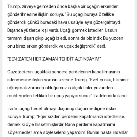
Trump, zirveye gelmeden önce başka bir uçağın erkenden
gönderilmesine ilişkin soruya, "Bu uçağı buraya özellikle
gönderdik çünkü buradaki hava üssüyle aynı güzergahtaydı.
Dışarıda yüzlerce kişi vardı. Uçağı görmek istediler. Üssün
tamamı dışarı çıkıp uçağı izledi, sonra da biz indik Bu yüzden
onu biraz erken gönderdik ve uçak değiştirdik" dedi.
"BEN ZATEN HER ZAMAN TEHDİT ALTINDAYIM"
Gazetecilerin, uçaktaki pencere perdelerinin kapatılmasının
istenmesine ilişkin sorusu üzerine Trump, "Evet çünkü, bilirsiniz,
uğraşmak zorunda olduğumuz o alçak tipler yüzünden
muhtemelen tehlikeli bir uçuş yapıyorsunuz" ifadelerini kullandı.
İran'ın uçağı hedef almayı düşünüp düşünmediğine ilişkin
soruya Trump, "Eğer sizden perdeleri kapatmanızı istedilerse,
demek ki öyle hissetmişlerdir. Bana perdemi kapatmamı
söylemediler ama söyleselerdi yapardım. Bunlar hasta insanlar.