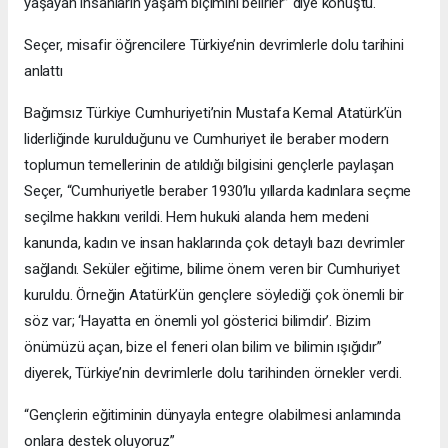
yaşayan insanların yaşam biçimini belirler” diye konuştu.
Seçer, misafir öğrencilere Türkiye’nin devrimlerle dolu tarihini
anlattı
Bağımsız Türkiye Cumhuriyeti’nin Mustafa Kemal Atatürk’ün
liderliğinde kurulduğunu ve Cumhuriyet ile beraber modern
toplumun temellerinin de atıldığı bilgisini gençlerle paylaşan
Seçer, “Cumhuriyetle beraber 1930’lu yıllarda kadınlara seçme
seçilme hakkını verildi. Hem hukuki alanda hem medeni
kanunda, kadın ve insan haklarında çok detaylı bazı devrimler
sağlandı. Seküler eğitime, bilime önem veren bir Cumhuriyet
kuruldu. Örneğin Atatürk’ün gençlere söylediği çok önemli bir
söz var; ‘Hayatta en önemli yol gösterici bilimdir’. Bizim
önümüzü açan, bize el feneri olan bilim ve bilimin ışığıdır”
diyerek, Türkiye’nin devrimlerle dolu tarihinden örnekler verdi.
“Gençlerin eğitiminin dünyayla entegre olabilmesi anlamında
onlara destek oluyoruz”