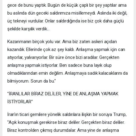
gece de bunu yaptık. Bugün de küçük çaplı bir şey yaptılar ama
bu aslında dün geceki saldırımıza misillemeydi. Aslında iki değil,
üç tekneyi vurdular. Onlar saldırdığında ise biz çok daha güçlü
şekilde karşılık verdik...
Kazanmanın birçok yolu var. Ama biz zaten askeri açıdan
kazandık. Ellerinde çok az şey kaldı. Anlaşma yapmak için can
atıyorlar, yalvarıyorlar. Bir süre önce bizi aradılar. Gerçekten
anlaşma yapmak istiyorlar. Ben sadece buna layık olup
olmadıklarından emin değilim. Anlaşmaya sadık kalacaklarını da
bilmiyorum. Sorun da bu."
"İRANLILAR BİRAZ DELİLER, YİNE DE ANLAŞMA YAPMAK
İSTİYORLAR"
İran'ın ticari gemilere yönelik saldırılara ilişkin bir soruya Trump,
"Açık konuşmak gerekirse biraz deliler. Gerçekten biraz deliler.
Biraz kontrolden çıkmış durumdalar. Ama yine de anlaşma