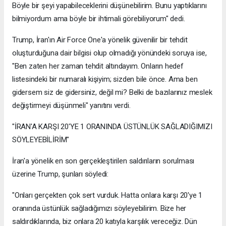
Böyle bir şeyi yapabileceklerini düşünebilirim. Bunu yaptıklarını
bilmiyordum ama böyle bir ihtimali görebiliyorum" dedi.
Trump, İran'ın Air Force One'a yönelik güvenilir bir tehdit
oluşturduğuna dair bilgisi olup olmadığı yönündeki soruya ise,
"Ben zaten her zaman tehdit altındayım. Onların hedef
listesindeki bir numaralı kişiyim; sizden bile önce. Ama ben
gidersem siz de gidersiniz, değil mi? Belki de bazılarınız meslek
değiştirmeyi düşünmeli" yanıtını verdi.
"İRAN'A KARŞI 20'YE 1 ORANINDA ÜSTÜNLÜK SAĞLADIĞIMIZI
SÖYLEYEBİLİRİM"
İran'a yönelik en son gerçekleştirilen saldırıların sorulması
üzerine Trump, şunları söyledi:
"Onları gerçekten çok sert vurduk. Hatta onlara karşı 20'ye 1
oranında üstünlük sağladığımızı söyleyebilirim. Bize her
saldırdıklarında, biz onlara 20 katıyla karşılık vereceğiz. Dün