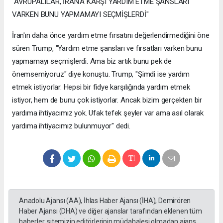
"AVRUPALILAR, İRAN'A KARŞI YARDIM ETME ŞANSLARI
VARKEN BUNU YAPMAMAYI SEÇMİŞLERDİ"
İran'ın daha önce yardım etme fırsatını değerlendirmediğini öne
süren Trump, "Yardım etme şansları ve fırsatları varken bunu
yapmamayı seçmişlerdi. Ama biz artık bunu pek de
önemsemiyoruz" diye konuştu. Trump, "Şimdi ise yardım
etmek istiyorlar. Hepsi bir fidye karşılığında yardım etmek
istiyor, hem de bunu çok istiyorlar. Ancak bizim gerçekten bir
yardıma ihtiyacımız yok. Ufak tefek şeyler var ama asıl olarak
yardıma ihtiyacımız bulunmuyor" dedi.
Anadolu Ajansı (AA), İhlas Haber Ajansı (İHA), Demirören
Haber Ajansı (DHA) ve diğer ajanslar tarafından eklenen tüm
haberler, sitemizin editörlerinin müdahalesi olmadan ajans