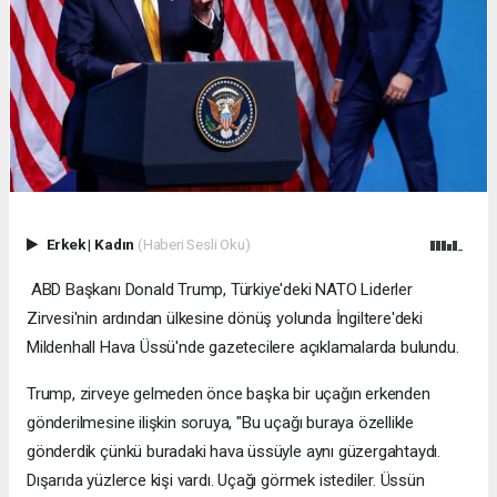
Erkek
|
Kadın
(Haberi Sesli Oku)
ABD Başkanı Donald Trump, Türkiye'deki NATO Liderler
Zirvesi'nin ardından ülkesine dönüş yolunda İngiltere'deki
Mildenhall Hava Üssü'nde gazetecilere açıklamalarda bulundu.
Trump, zirveye gelmeden önce başka bir uçağın erkenden
gönderilmesine ilişkin soruya, "Bu uçağı buraya özellikle
gönderdik çünkü buradaki hava üssüyle aynı güzergahtaydı.
Dışarıda yüzlerce kişi vardı. Uçağı görmek istediler. Üssün