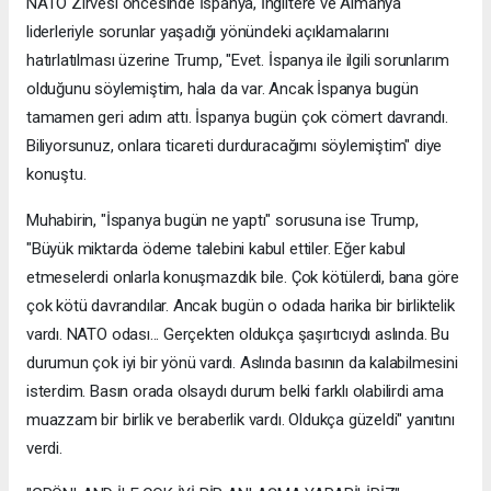
NATO Zirvesi öncesinde İspanya, İngiltere ve Almanya
liderleriyle sorunlar yaşadığı yönündeki açıklamalarını
hatırlatılması üzerine Trump, "Evet. İspanya ile ilgili sorunlarım
olduğunu söylemiştim, hala da var. Ancak İspanya bugün
tamamen geri adım attı. İspanya bugün çok cömert davrandı.
Biliyorsunuz, onlara ticareti durduracağımı söylemiştim" diye
konuştu.
Muhabirin, "İspanya bugün ne yaptı" sorusuna ise Trump,
"Büyük miktarda ödeme talebini kabul ettiler. Eğer kabul
etmeselerdi onlarla konuşmazdık bile. Çok kötülerdi, bana göre
çok kötü davrandılar. Ancak bugün o odada harika bir birliktelik
vardı. NATO odası... Gerçekten oldukça şaşırtıcıydı aslında. Bu
durumun çok iyi bir yönü vardı. Aslında basının da kalabilmesini
isterdim. Basın orada olsaydı durum belki farklı olabilirdi ama
muazzam bir birlik ve beraberlik vardı. Oldukça güzeldi" yanıtını
verdi.