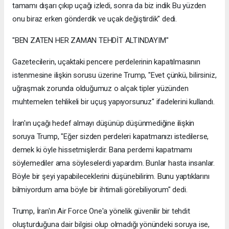
tamamı dışarı çıkıp uçağı izledi, sonra da biz indik Bu yüzden
onu biraz erken gönderdik ve uçak değiştirdik" dedi.
"BEN ZATEN HER ZAMAN TEHDİT ALTINDAYIM"
Gazetecilerin, uçaktaki pencere perdelerinin kapatılmasının
istenmesine ilişkin sorusu üzerine Trump, "Evet çünkü, bilirsiniz,
uğraşmak zorunda olduğumuz o alçak tipler yüzünden
muhtemelen tehlikeli bir uçuş yapıyorsunuz" ifadelerini kullandı.
İran'ın uçağı hedef almayı düşünüp düşünmediğine ilişkin
soruya Trump, "Eğer sizden perdeleri kapatmanızı istedilerse,
demek ki öyle hissetmişlerdir. Bana perdemi kapatmamı
söylemediler ama söyleselerdi yapardım. Bunlar hasta insanlar.
Böyle bir şeyi yapabileceklerini düşünebilirim. Bunu yaptıklarını
bilmiyordum ama böyle bir ihtimali görebiliyorum" dedi.
Trump, İran'ın Air Force One'a yönelik güvenilir bir tehdit
oluşturduğuna dair bilgisi olup olmadığı yönündeki soruya ise,