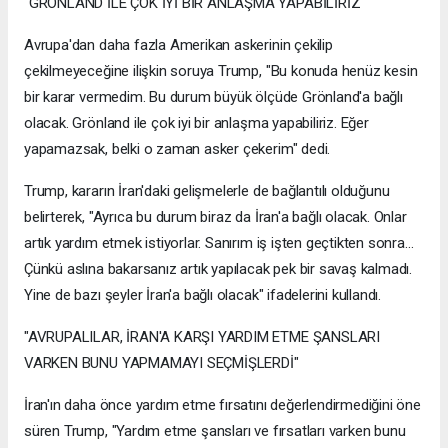
"GRÖNLAND İLE ÇOK İYİ BİR ANLAŞMA YAPABİLİRİZ"
Avrupa'dan daha fazla Amerikan askerinin çekilip
çekilmeyeceğine ilişkin soruya Trump, "Bu konuda henüz kesin
bir karar vermedim. Bu durum büyük ölçüde Grönland'a bağlı
olacak. Grönland ile çok iyi bir anlaşma yapabiliriz. Eğer
yapamazsak, belki o zaman asker çekerim" dedi.
Trump, kararın İran'daki gelişmelerle de bağlantılı olduğunu
belirterek, "Ayrıca bu durum biraz da İran'a bağlı olacak. Onlar
artık yardım etmek istiyorlar. Sanırım iş işten geçtikten sonra...
Çünkü aslına bakarsanız artık yapılacak pek bir savaş kalmadı.
Yine de bazı şeyler İran'a bağlı olacak" ifadelerini kullandı.
"AVRUPALILAR, İRAN'A KARŞI YARDIM ETME ŞANSLARI
VARKEN BUNU YAPMAMAYI SEÇMİŞLERDİ"
İran'ın daha önce yardım etme fırsatını değerlendirmediğini öne
süren Trump, "Yardım etme şansları ve fırsatları varken bunu