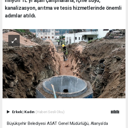
milyon TL’yi aşan çalışmalarla, içme suyu,
kanalizasyon, arıtma ve tesis hizmetlerinde önemli
adımlar atıldı.
Erkek
|
Kadın
(Haberi Sesli Oku)
Büyükşehir Belediyesi ASAT Genel Müdürlüğü, Alanya’da