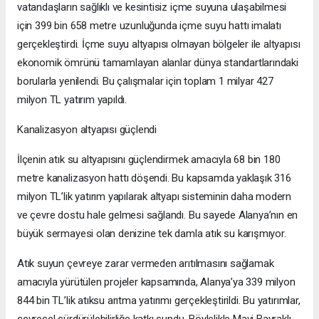
vatandaşların sağlıklı ve kesintisiz içme suyuna ulaşabilmesi
için 399 bin 658 metre uzunluğunda içme suyu hattı imalatı
gerçekleştirdi. İçme suyu altyapısı olmayan bölgeler ile altyapısı
ekonomik ömrünü tamamlayan alanlar dünya standartlarındaki
borularla yenilendi. Bu çalışmalar için toplam 1 milyar 427
milyon TL yatırım yapıldı.
Kanalizasyon altyapısı güçlendi
İlçenin atık su altyapısını güçlendirmek amacıyla 68 bin 180
metre kanalizasyon hattı döşendi. Bu kapsamda yaklaşık 316
milyon TL’lik yatırım yapılarak altyapı sisteminin daha modern
ve çevre dostu hale gelmesi sağlandı. Bu sayede Alanya’nın en
büyük sermayesi olan denizine tek damla atık su karışmıyor.
Atık suyun çevreye zarar vermeden arıtılmasını sağlamak
amacıyla yürütülen projeler kapsamında, Alanya’ya 339 milyon
844 bin TL’lik atıksu arıtma yatırımı gerçekleştirildi. Bu yatırımlar,
çevresel sürdürülebilirliğe katkı sundu. Böylelikle Mavi Bayraklı