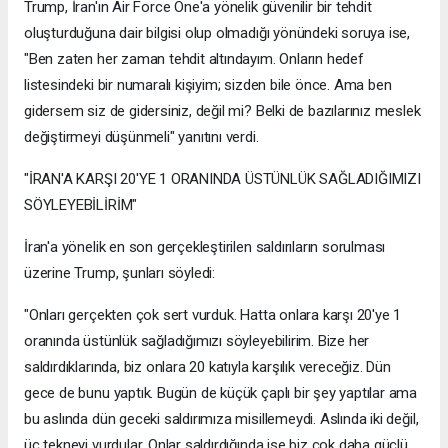
Trump, İran'ın Air Force One'a yönelik güvenilir bir tehdit
oluşturduğuna dair bilgisi olup olmadığı yönündeki soruya ise,
"Ben zaten her zaman tehdit altındayım. Onların hedef
listesindeki bir numaralı kişiyim; sizden bile önce. Ama ben
gidersem siz de gidersiniz, değil mi? Belki de bazılarınız meslek
değiştirmeyi düşünmeli" yanıtını verdi.
"İRAN'A KARŞI 20'YE 1 ORANINDA ÜSTÜNLÜK SAĞLADIĞIMIZI
SÖYLEYEBİLİRİM"
İran'a yönelik en son gerçekleştirilen saldırıların sorulması
üzerine Trump, şunları söyledi:
"Onları gerçekten çok sert vurduk. Hatta onlara karşı 20'ye 1
oranında üstünlük sağladığımızı söyleyebilirim. Bize her
saldırdıklarında, biz onlara 20 katıyla karşılık vereceğiz. Dün
gece de bunu yaptık. Bugün de küçük çaplı bir şey yaptılar ama
bu aslında dün geceki saldırımıza misillemeydi. Aslında iki değil,
üç tekneyi vurdular. Onlar saldırdığında ise biz çok daha güçlü