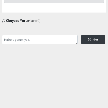
Okuyucu Yorumları
(0)
Gönder
Yorum yazarak Topluluk Kuralları’nı kabul etmiş bulunuyor ve kozatv.com.tr sitesine
yaptığınız yorumunuzla ilgili doğrudan veya dolaylı tüm sorumluluğu tek başınıza
üstleniyorsunuz. Yazılan tüm yorumlardan site yönetimi hiçbir şekilde sorumlu
tutulamaz.
haber paketi
haber scripti
haber yazılımı
Tüm hakları saklı tutulmaktadır.Copyright 2026©
Haber Yazılımı:
Web Aksiyon ®