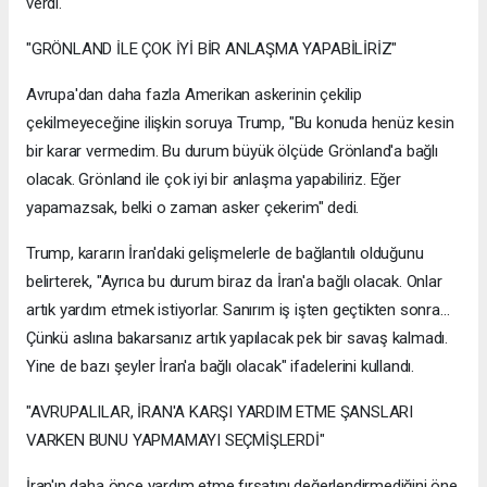
verdi.
"GRÖNLAND İLE ÇOK İYİ BİR ANLAŞMA YAPABİLİRİZ"
Avrupa'dan daha fazla Amerikan askerinin çekilip
çekilmeyeceğine ilişkin soruya Trump, "Bu konuda henüz kesin
bir karar vermedim. Bu durum büyük ölçüde Grönland'a bağlı
olacak. Grönland ile çok iyi bir anlaşma yapabiliriz. Eğer
yapamazsak, belki o zaman asker çekerim" dedi.
Trump, kararın İran'daki gelişmelerle de bağlantılı olduğunu
belirterek, "Ayrıca bu durum biraz da İran'a bağlı olacak. Onlar
artık yardım etmek istiyorlar. Sanırım iş işten geçtikten sonra...
Çünkü aslına bakarsanız artık yapılacak pek bir savaş kalmadı.
Yine de bazı şeyler İran'a bağlı olacak" ifadelerini kullandı.
"AVRUPALILAR, İRAN'A KARŞI YARDIM ETME ŞANSLARI
VARKEN BUNU YAPMAMAYI SEÇMİŞLERDİ"
İran'ın daha önce yardım etme fırsatını değerlendirmediğini öne