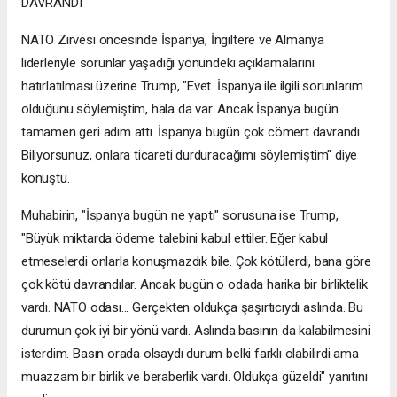
DAVRANDI"
NATO Zirvesi öncesinde İspanya, İngiltere ve Almanya
liderleriyle sorunlar yaşadığı yönündeki açıklamalarını
hatırlatılması üzerine Trump, "Evet. İspanya ile ilgili sorunlarım
olduğunu söylemiştim, hala da var. Ancak İspanya bugün
tamamen geri adım attı. İspanya bugün çok cömert davrandı.
Biliyorsunuz, onlara ticareti durduracağımı söylemiştim" diye
konuştu.
Muhabirin, "İspanya bugün ne yaptı" sorusuna ise Trump,
"Büyük miktarda ödeme talebini kabul ettiler. Eğer kabul
etmeselerdi onlarla konuşmazdık bile. Çok kötülerdi, bana göre
çok kötü davrandılar. Ancak bugün o odada harika bir birliktelik
vardı. NATO odası... Gerçekten oldukça şaşırtıcıydı aslında. Bu
durumun çok iyi bir yönü vardı. Aslında basının da kalabilmesini
isterdim. Basın orada olsaydı durum belki farklı olabilirdi ama
muazzam bir birlik ve beraberlik vardı. Oldukça güzeldi" yanıtını