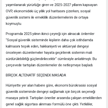
yayımlanarak yürürlüğe giren ve 2025-2027 yıllarını kapsayan
OVP, ekonomideki üç yıllık yol haritasını çizerken, sosyal
güvenlik sistemi ile emeklilik düzenlemelerini de ortaya
koymuştu.
Programda 2025 yılının ikinci çeyreği için alınacak önlemler
"Sosyal güvenlik sisteminde kişilerin daha çok istihdamda
kalmasını teşvik eden, hakkaniyeti ve aktüeryal dengeyi
önceleyen düzenlemeler hayata geçirilerek sistemin mali
sürdürülebilirliği güçlendirilecektir" cümlesiyle anlatılmıştı. Bu
çerçevede tartışılan düzenlemeler de netleşmeye başladı.
BİRÇOK ALTENATİF SEÇENEK MASADA
Hürriyette yer alan habere göre, ekonomi bürokrasisi sosyal
güvenlik sisteminde dengeyi sağlamak için birçok seçeneği
masaya yatırdı. Tartışılan öneriler arasında çalışan emeklilerden
genel sağlık sigortası alınması formülü öne çıktı. Yetkililer,