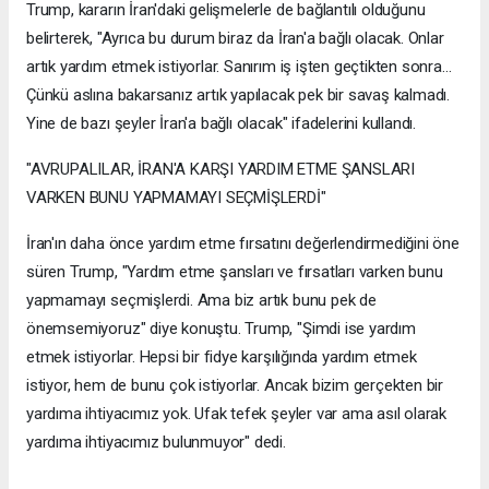
Trump, kararın İran'daki gelişmelerle de bağlantılı olduğunu
belirterek, "Ayrıca bu durum biraz da İran'a bağlı olacak. Onlar
artık yardım etmek istiyorlar. Sanırım iş işten geçtikten sonra...
Çünkü aslına bakarsanız artık yapılacak pek bir savaş kalmadı.
Yine de bazı şeyler İran'a bağlı olacak" ifadelerini kullandı.
"AVRUPALILAR, İRAN'A KARŞI YARDIM ETME ŞANSLARI
VARKEN BUNU YAPMAMAYI SEÇMİŞLERDİ"
İran'ın daha önce yardım etme fırsatını değerlendirmediğini öne
süren Trump, "Yardım etme şansları ve fırsatları varken bunu
yapmamayı seçmişlerdi. Ama biz artık bunu pek de
önemsemiyoruz" diye konuştu. Trump, "Şimdi ise yardım
etmek istiyorlar. Hepsi bir fidye karşılığında yardım etmek
istiyor, hem de bunu çok istiyorlar. Ancak bizim gerçekten bir
yardıma ihtiyacımız yok. Ufak tefek şeyler var ama asıl olarak
yardıma ihtiyacımız bulunmuyor" dedi.