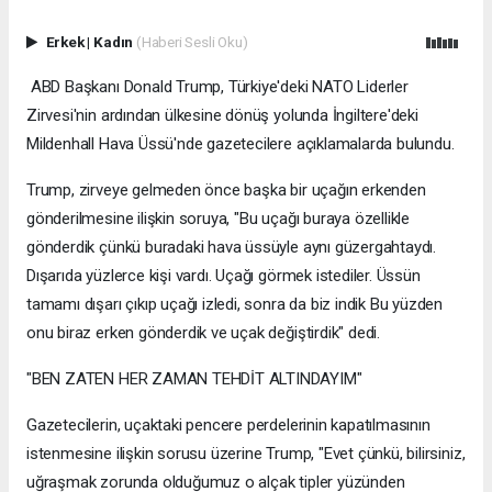
Erkek
|
Kadın
(Haberi Sesli Oku)
ABD Başkanı Donald Trump, Türkiye'deki NATO Liderler
Zirvesi'nin ardından ülkesine dönüş yolunda İngiltere'deki
Mildenhall Hava Üssü'nde gazetecilere açıklamalarda bulundu.
Trump, zirveye gelmeden önce başka bir uçağın erkenden
gönderilmesine ilişkin soruya, "Bu uçağı buraya özellikle
gönderdik çünkü buradaki hava üssüyle aynı güzergahtaydı.
Dışarıda yüzlerce kişi vardı. Uçağı görmek istediler. Üssün
tamamı dışarı çıkıp uçağı izledi, sonra da biz indik Bu yüzden
onu biraz erken gönderdik ve uçak değiştirdik" dedi.
"BEN ZATEN HER ZAMAN TEHDİT ALTINDAYIM"
Gazetecilerin, uçaktaki pencere perdelerinin kapatılmasının
istenmesine ilişkin sorusu üzerine Trump, "Evet çünkü, bilirsiniz,
uğraşmak zorunda olduğumuz o alçak tipler yüzünden