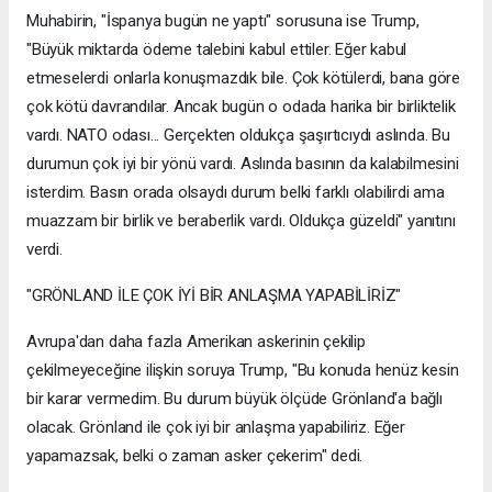
Muhabirin, "İspanya bugün ne yaptı" sorusuna ise Trump,
"Büyük miktarda ödeme talebini kabul ettiler. Eğer kabul
etmeselerdi onlarla konuşmazdık bile. Çok kötülerdi, bana göre
çok kötü davrandılar. Ancak bugün o odada harika bir birliktelik
vardı. NATO odası... Gerçekten oldukça şaşırtıcıydı aslında. Bu
durumun çok iyi bir yönü vardı. Aslında basının da kalabilmesini
isterdim. Basın orada olsaydı durum belki farklı olabilirdi ama
muazzam bir birlik ve beraberlik vardı. Oldukça güzeldi" yanıtını
verdi.
"GRÖNLAND İLE ÇOK İYİ BİR ANLAŞMA YAPABİLİRİZ"
Avrupa'dan daha fazla Amerikan askerinin çekilip
çekilmeyeceğine ilişkin soruya Trump, "Bu konuda henüz kesin
bir karar vermedim. Bu durum büyük ölçüde Grönland'a bağlı
olacak. Grönland ile çok iyi bir anlaşma yapabiliriz. Eğer
yapamazsak, belki o zaman asker çekerim" dedi.