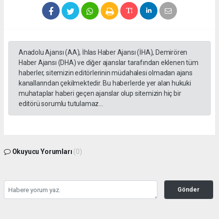
Anadolu Ajansı (AA), İhlas Haber Ajansı (İHA), Demirören
Haber Ajansı (DHA) ve diğer ajanslar tarafından eklenen tüm
haberler, sitemizin editörlerinin müdahalesi olmadan ajans
kanallarından çekilmektedir. Bu haberlerde yer alan hukuki
muhataplar haberi geçen ajanslar olup sitemizin hiç bir
editörü sorumlu tutulamaz...
Okuyucu Yorumları
(0)
Gönder
Yorum yazarak Topluluk Kuralları’nı kabul etmiş bulunuyor ve kozatv.com.tr sitesine
yaptığınız yorumunuzla ilgili doğrudan veya dolaylı tüm sorumluluğu tek başınıza