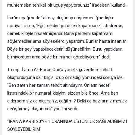
muhtemelen tehlikeli bir uçuş yapıyorsunuz" ifadelerini kullandı.
İran'ın uçağı hedef almayı düşünüp düşünmediğine ilişkin
soruya Trump, "Eğer sizden perdeleri kapatmanızı istedilerse,
demek ki öyle hissetmişlerdir. Bana perdemi kapatmamı
söylemediler ama söyleselerdi yapardım. Bunlar hasta insanlar.
Böyle bir şeyi yapabileceklerini düşünebilirim. Bunu yaptıklarını
bilmiyordum ama böyle bir ihtimali görebiliyorum" dedi.
Trump, İran'ın Air Force One'a yönelik güvenilir bir tehdit
oluşturduğuna dair bilgisi olup olmadığı yönündeki soruya ise,
"Ben zaten her zaman tehdit altındayım. Onların hedef
listesindeki bir numaralı kişiyim; sizden bile önce. Ama ben
gidersem siz de gidersiniz, değil mi? Belki de bazılarınız meslek
değiştirmeyi düşünmeli" yanıtını verdi.
"İRAN'A KARŞI 20'YE 1 ORANINDA ÜSTÜNLÜK SAĞLADIĞIMIZI
SÖYLEYEBİLİRİM"