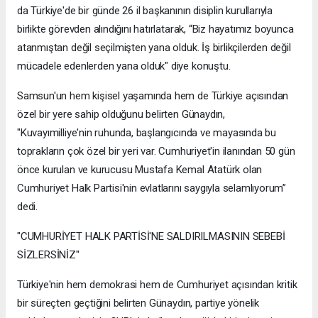
da Türkiye'de bir günde 26 il başkanının disiplin kurullarıyla
birlikte görevden alındığını hatırlatarak, “Biz hayatımız boyunca
atanmıştan değil seçilmişten yana olduk. İş birlikçilerden değil
mücadele edenlerden yana olduk" diye konuştu.
Samsun'un hem kişisel yaşamında hem de Türkiye açısından
özel bir yere sahip olduğunu belirten Günaydın,
"Kuvayımilliye'nin ruhunda, başlangıcında ve mayasında bu
toprakların çok özel bir yeri var. Cumhuriyet'in ilanından 50 gün
önce kurulan ve kurucusu Mustafa Kemal Atatürk olan
Cumhuriyet Halk Partisi'nin evlatlarını saygıyla selamlıyorum”
dedi.
"CUMHURİYET HALK PARTİSİ'NE SALDIRILMASININ SEBEBİ
SİZLERSİNİZ"
Türkiye'nin hem demokrasi hem de Cumhuriyet açısından kritik
bir süreçten geçtiğini belirten Günaydın, partiye yönelik