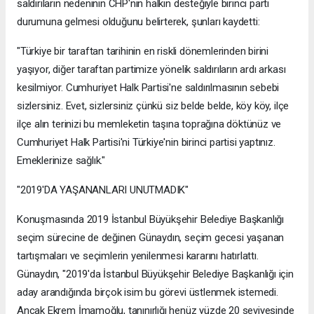
saldırıların nedeninin CHP'nin halkın desteğiyle birinci parti
durumuna gelmesi olduğunu belirterek, şunları kaydetti:
"Türkiye bir taraftan tarihinin en riskli dönemlerinden birini
yaşıyor, diğer taraftan partimize yönelik saldırıların ardı arkası
kesilmiyor. Cumhuriyet Halk Partisi'ne saldırılmasının sebebi
sizlersiniz. Evet, sizlersiniz çünkü siz belde belde, köy köy, ilçe
ilçe alın terinizi bu memleketin taşına toprağına döktünüz ve
Cumhuriyet Halk Partisi'ni Türkiye'nin birinci partisi yaptınız.
Emeklerinize sağlık."
"2019'DA YAŞANANLARI UNUTMADIK"
Konuşmasında 2019 İstanbul Büyükşehir Belediye Başkanlığı
seçim sürecine de değinen Günaydın, seçim gecesi yaşanan
tartışmaları ve seçimlerin yenilenmesi kararını hatırlattı.
Günaydın, "2019'da İstanbul Büyükşehir Belediye Başkanlığı için
aday arandığında birçok isim bu görevi üstlenmek istemedi.
Ancak Ekrem İmamoğlu, tanınırlığı henüz yüzde 20 seviyesinde