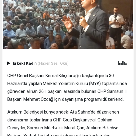
Erkek
|
Kadın
(Haberi Sesli Oku)
CHP Genel Başkanı Kemal Kılıçdaroğlu başkanlığında 30
Haziran'da yapılan Merkez Yönetim Kurulu (MYK) toplantısında
görevden alınan 26 il başkanı arasında bulunan CHP Samsun İl
Başkanı Mehmet Özdağ için dayanışma programı düzenlendi.
Atakum Belediyesi bünyesindeki Ata Sahne'de düzenlenen
dayanışma toplantısına CHP Grup Başkanvekili Gökhan
Günaydın, Samsun Milletvekili Murat Çan, Atakum Belediye
Başkanı Serhat Türkel, önceki dönem il başkanları, ilçe