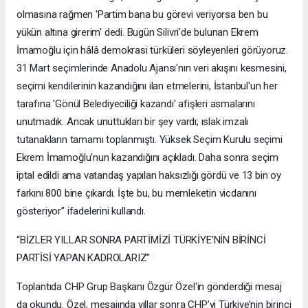
olmasına rağmen 'Partim bana bu görevi veriyorsa ben bu
yükün altına girerim' dedi. Bugün Silivri'de bulunan Ekrem
İmamoğlu için hâlâ demokrasi türküleri söyleyenleri görüyoruz.
31 Mart seçimlerinde Anadolu Ajansı'nın veri akışını kesmesini,
seçimi kendilerinin kazandığını ilan etmelerini, İstanbul'un her
tarafına 'Gönül Belediyeciliği kazandı' afişleri asmalarını
unutmadık. Ancak unuttukları bir şey vardı; ıslak imzalı
tutanakların tamamı toplanmıştı. Yüksek Seçim Kurulu seçimi
Ekrem İmamoğlu'nun kazandığını açıkladı. Daha sonra seçim
iptal edildi ama vatandaş yapılan haksızlığı gördü ve 13 bin oy
farkını 800 bine çıkardı. İşte bu, bu memleketin vicdanını
gösteriyor” ifadelerini kullandı.
“BİZLER YILLAR SONRA PARTİMİZİ TÜRKİYE'NİN BİRİNCİ
PARTİSİ YAPAN KADROLARIZ”
Toplantıda CHP Grup Başkanı Özgür Özel'in gönderdiği mesaj
da okundu. Özel, mesajında yıllar sonra CHP’yi Türkiye’nin birinci