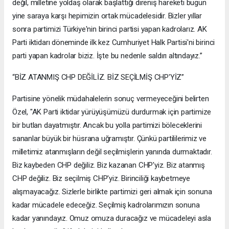
değil, milletine yoldaş olarak başlattığı direniş hareketi bugün
yine saraya karşı hepimizin ortak mücadelesidir. Bizler yıllar
sonra partimizi Türkiye'nin birinci partisi yapan kadrolarız. AK
Parti iktidarı döneminde ilk kez Cumhuriyet Halk Partisi'ni birinci
parti yapan kadrolar biziz. İşte bu nedenle saldırı altındayız.”
“BİZ ATANMIŞ CHP DEĞİLİZ. BİZ SEÇİLMİŞ CHP'YİZ”
Partisine yönelik müdahalelerin sonuç vermeyeceğini belirten
Özel, "AK Parti iktidar yürüyüşümüzü durdurmak için partimize
bir butlan dayatmıştır. Ancak bu yolla partimizi böleceklerini
sananlar büyük bir hüsrana uğramıştır. Çünkü partililerimiz ve
milletimiz atanmışların değil seçilmişlerin yanında durmaktadır.
Biz kaybeden CHP değiliz. Biz kazanan CHP'yiz. Biz atanmış
CHP değiliz. Biz seçilmiş CHP'yiz. Birinciliği kaybetmeye
alışmayacağız. Sizlerle birlikte partimizi geri almak için sonuna
kadar mücadele edeceğiz. Seçilmiş kadrolarımızın sonuna
kadar yanındayız. Omuz omuza duracağız ve mücadeleyi asla