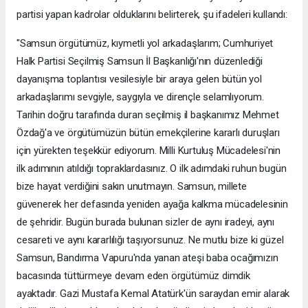
partisi yapan kadrolar olduklarını belirterek, şu ifadeleri kullandı:
"Samsun örgütümüz, kıymetli yol arkadaşlarım; Cumhuriyet
Halk Partisi Seçilmiş Samsun İl Başkanlığı'nın düzenlediği
dayanışma toplantısı vesilesiyle bir araya gelen bütün yol
arkadaşlarımı sevgiyle, saygıyla ve dirençle selamlıyorum.
Tarihin doğru tarafında duran seçilmiş il başkanımız Mehmet
Özdağ'a ve örgütümüzün bütün emekçilerine kararlı duruşları
için yürekten teşekkür ediyorum. Milli Kurtuluş Mücadelesi'nin
ilk adımının atıldığı topraklardasınız. O ilk adımdaki ruhun bugün
bize hayat verdiğini sakın unutmayın. Samsun, millete
güvenerek her defasında yeniden ayağa kalkma mücadelesinin
de şehridir. Bugün burada bulunan sizler de aynı iradeyi, aynı
cesareti ve aynı kararlılığı taşıyorsunuz. Ne mutlu bize ki güzel
Samsun, Bandırma Vapuru'nda yanan ateşi baba ocağımızın
bacasında tüttürmeye devam eden örgütümüz dimdik
ayaktadır. Gazi Mustafa Kemal Atatürk'ün saraydan emir alarak