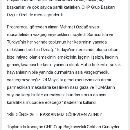
başkanları ve çok sayıda partili katılırken, CHP Grup Başkanı
Özgür Özel de mesaj gönderdi.
Programda, görevden alınan Mehmet Özdağ siyasi
mücadeleden vazgeçmeyeceklerini söyledi. Samsun'da ve
Türkiye'nin her yerinde toplumun her kesiminin yanında
olduklarını belirten Özdağ, "Türkiye'nin neresinde olursa olsun
bize ihtiyacı olan emeklinin, emekçinin, işçinin, işsizin, kadının,
gencin, kısacası herkesin yanında olduk. Hatta bu kentin sokak
hayvanlarının bile yanında durmaktan asla vazgeçmedik,
vazgeçmeyeceğiz. 24 Mayıs'ta genel merkezimizin demir
parmaklıkları makaslarla kesilirken nasıl gaza ve TOMA'ların
suyuna karşı birlikte direndiysek, bundan sonra da aynı
kararlılıkla mücadele edeceğiz" ifadelerini kullandı.
"BİR GÜNDE 26 İL BAŞKANIMIZ GÖREVDEN ALINDI"
Toplantıda konuşan CHP Grup Başkanvekili Gökhan Günaydın