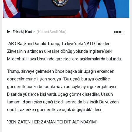
Erkek
|
Kadın
(Haberi Sesli Oku)
ABD Başkanı Donald Trump, Türkiye'deki NATO Liderler
Zirvesi'nin ardından ülkesine dönüş yolunda İngiltere'deki
Mildenhall Hava Üssü'nde gazetecilere açıklamalarda bulundu.
Trump, zirveye gelmeden önce başka bir uçağın erkenden
gönderilmesine ilişkin soruya, "Bu uçağı buraya özellikle
gönderdik çünkü buradaki hava üssüyle aynı güzergahtaydı.
Dışarıda yüzlerce kişi vardı. Uçağı görmek istediler. Üssün
tamamı dışarı çıkıp uçağı izledi, sonra da biz indik Bu yüzden
onu biraz erken gönderdik ve uçak değiştirdik" dedi.
"BEN ZATEN HER ZAMAN TEHDİT ALTINDAYIM"