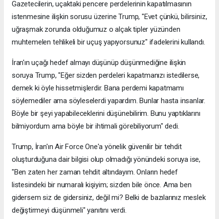
Gazetecilerin, uçaktaki pencere perdelerinin kapatılmasının
istenmesine ilişkin sorusu üzerine Trump, "Evet çünkü, bilirsiniz,
uğraşmak zorunda olduğumuz o alçak tipler yüzünden
muhtemelen tehlikeli bir uçuş yapıyorsunuz" ifadelerini kullandı.
İran'ın uçağı hedef almayı düşünüp düşünmediğine ilişkin
soruya Trump, "Eğer sizden perdeleri kapatmanızı istedilerse,
demek ki öyle hissetmişlerdir. Bana perdemi kapatmamı
söylemediler ama söyleselerdi yapardım. Bunlar hasta insanlar.
Böyle bir şeyi yapabileceklerini düşünebilirim. Bunu yaptıklarını
bilmiyordum ama böyle bir ihtimali görebiliyorum" dedi.
Trump, İran'ın Air Force One'a yönelik güvenilir bir tehdit
oluşturduğuna dair bilgisi olup olmadığı yönündeki soruya ise,
"Ben zaten her zaman tehdit altındayım. Onların hedef
listesindeki bir numaralı kişiyim; sizden bile önce. Ama ben
gidersem siz de gidersiniz, değil mi? Belki de bazılarınız meslek
değiştirmeyi düşünmeli" yanıtını verdi.