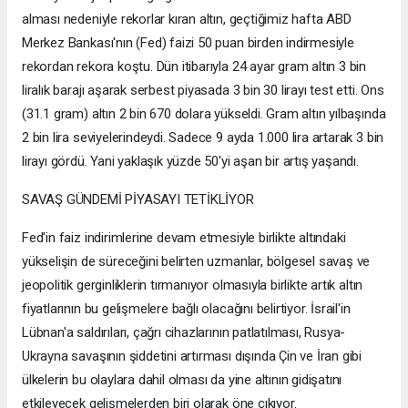
alması nedeniyle rekorlar kıran altın, geçtiğimiz hafta ABD
Merkez Bankası'nın (Fed) faizi 50 puan birden indirmesiyle
rekordan rekora koştu. Dün itibarıyla 24 ayar gram altın 3 bin
liralık barajı aşarak serbest piyasada 3 bin 30 lirayı test etti. Ons
(31.1 gram) altın 2 bin 670 dolara yükseldi. Gram altın yılbaşında
2 bin lira seviyelerindeydi. Sadece 9 ayda 1.000 lira artarak 3 bin
lirayı gördü. Yani yaklaşık yüzde 50'yi aşan bir artış yaşandı.
SAVAŞ GÜNDEMİ PİYASAYI TETİKLİYOR
Fed'in faiz indirimlerine devam etmesiyle birlikte altındaki
yükselişin de süreceğini belirten uzmanlar, bölgesel savaş ve
jeopolitik gerginliklerin tırmanıyor olmasıyla birlikte artık altın
fiyatlarının bu gelişmelere bağlı olacağını belirtiyor. İsrail'in
Lübnan'a saldırıları, çağrı cihazlarının patlatılması, Rusya-
Ukrayna savaşının şiddetini artırması dışında Çin ve İran gibi
ülkelerin bu olaylara dahil olması da yine altının gidişatını
etkileyecek gelişmelerden biri olarak öne çıkıyor.