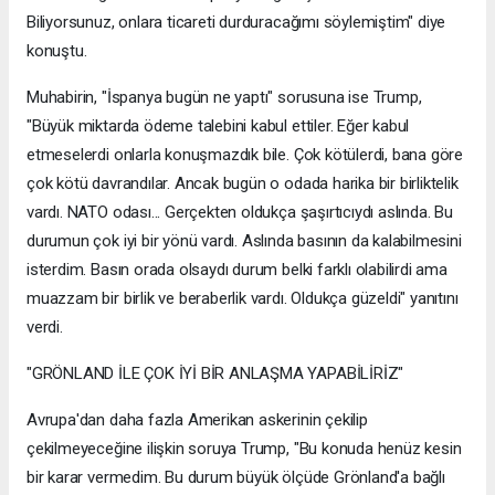
Biliyorsunuz, onlara ticareti durduracağımı söylemiştim" diye
konuştu.
Muhabirin, "İspanya bugün ne yaptı" sorusuna ise Trump,
"Büyük miktarda ödeme talebini kabul ettiler. Eğer kabul
etmeselerdi onlarla konuşmazdık bile. Çok kötülerdi, bana göre
çok kötü davrandılar. Ancak bugün o odada harika bir birliktelik
vardı. NATO odası... Gerçekten oldukça şaşırtıcıydı aslında. Bu
durumun çok iyi bir yönü vardı. Aslında basının da kalabilmesini
isterdim. Basın orada olsaydı durum belki farklı olabilirdi ama
muazzam bir birlik ve beraberlik vardı. Oldukça güzeldi" yanıtını
verdi.
"GRÖNLAND İLE ÇOK İYİ BİR ANLAŞMA YAPABİLİRİZ"
Avrupa'dan daha fazla Amerikan askerinin çekilip
çekilmeyeceğine ilişkin soruya Trump, "Bu konuda henüz kesin
bir karar vermedim. Bu durum büyük ölçüde Grönland'a bağlı