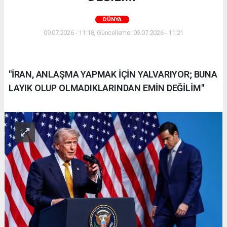
DÜNYA
09.07.2026 - 11:18, Güncelleme: 09.07.2026 - 11:21
"İRAN, ANLAŞMA YAPMAK İÇİN YALVARIYOR; BUNA
LAYIK OLUP OLMADIKLARINDAN EMİN DEĞİLİM"