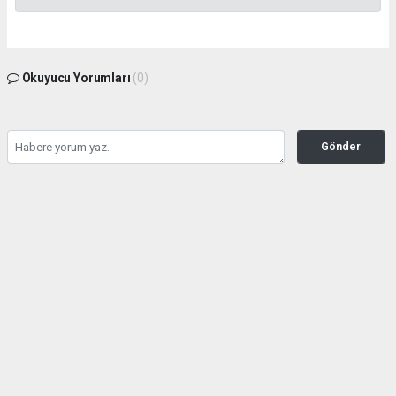
Okuyucu Yorumları
(0)
Gönder
Yorum yazarak Topluluk Kuralları’nı kabul etmiş bulunuyor ve kozatv.com.tr sitesine
yaptığınız yorumunuzla ilgili doğrudan veya dolaylı tüm sorumluluğu tek başınıza
üstleniyorsunuz. Yazılan tüm yorumlardan site yönetimi hiçbir şekilde sorumlu
tutulamaz.
haber paketi
haber scripti
haber yazılımı
Tüm hakları saklı tutulmaktadır.Copyright 2026©
Haber Yazılımı:
Web Aksiyon ®