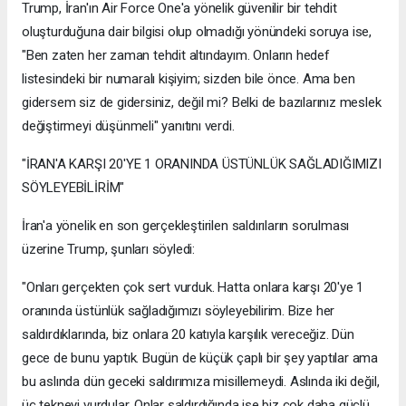
Trump, İran'ın Air Force One'a yönelik güvenilir bir tehdit
oluşturduğuna dair bilgisi olup olmadığı yönündeki soruya ise,
"Ben zaten her zaman tehdit altındayım. Onların hedef
listesindeki bir numaralı kişiyim; sizden bile önce. Ama ben
gidersem siz de gidersiniz, değil mi? Belki de bazılarınız meslek
değiştirmeyi düşünmeli" yanıtını verdi.
"İRAN'A KARŞI 20'YE 1 ORANINDA ÜSTÜNLÜK SAĞLADIĞIMIZI
SÖYLEYEBİLİRİM"
İran'a yönelik en son gerçekleştirilen saldırıların sorulması
üzerine Trump, şunları söyledi:
"Onları gerçekten çok sert vurduk. Hatta onlara karşı 20'ye 1
oranında üstünlük sağladığımızı söyleyebilirim. Bize her
saldırdıklarında, biz onlara 20 katıyla karşılık vereceğiz. Dün
gece de bunu yaptık. Bugün de küçük çaplı bir şey yaptılar ama
bu aslında dün geceki saldırımıza misillemeydi. Aslında iki değil,
üç tekneyi vurdular. Onlar saldırdığında ise biz çok daha güçlü