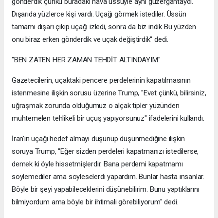
gönderdik çünkü buradaki hava üssüyle aynı güzergahtaydı.
Dışarıda yüzlerce kişi vardı. Uçağı görmek istediler. Üssün
tamamı dışarı çıkıp uçağı izledi, sonra da biz indik Bu yüzden
onu biraz erken gönderdik ve uçak değiştirdik" dedi.
"BEN ZATEN HER ZAMAN TEHDİT ALTINDAYIM"
Gazetecilerin, uçaktaki pencere perdelerinin kapatılmasının
istenmesine ilişkin sorusu üzerine Trump, "Evet çünkü, bilirsiniz,
uğraşmak zorunda olduğumuz o alçak tipler yüzünden
muhtemelen tehlikeli bir uçuş yapıyorsunuz" ifadelerini kullandı.
İran'ın uçağı hedef almayı düşünüp düşünmediğine ilişkin
soruya Trump, "Eğer sizden perdeleri kapatmanızı istedilerse,
demek ki öyle hissetmişlerdir. Bana perdemi kapatmamı
söylemediler ama söyleselerdi yapardım. Bunlar hasta insanlar.
Böyle bir şeyi yapabileceklerini düşünebilirim. Bunu yaptıklarını
bilmiyordum ama böyle bir ihtimali görebiliyorum" dedi.