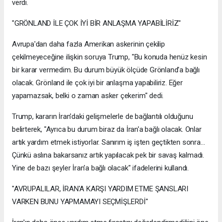
verdi.
"GRÖNLAND İLE ÇOK İYİ BİR ANLAŞMA YAPABİLİRİZ"
Avrupa'dan daha fazla Amerikan askerinin çekilip
çekilmeyeceğine ilişkin soruya Trump, "Bu konuda henüz kesin
bir karar vermedim. Bu durum büyük ölçüde Grönland'a bağlı
olacak. Grönland ile çok iyi bir anlaşma yapabiliriz. Eğer
yapamazsak, belki o zaman asker çekerim" dedi.
Trump, kararın İran'daki gelişmelerle de bağlantılı olduğunu
belirterek, "Ayrıca bu durum biraz da İran'a bağlı olacak. Onlar
artık yardım etmek istiyorlar. Sanırım iş işten geçtikten sonra...
Çünkü aslına bakarsanız artık yapılacak pek bir savaş kalmadı.
Yine de bazı şeyler İran'a bağlı olacak" ifadelerini kullandı.
"AVRUPALILAR, İRAN'A KARŞI YARDIM ETME ŞANSLARI
VARKEN BUNU YAPMAMAYI SEÇMİŞLERDİ"