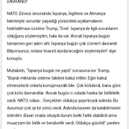
DAVRANDI"
NATO Zirvesi öncesinde İspanya, İngiltere ve Almanya
liderleriyle sorunlar yaşadığı yönündeki açıklamalarını
hatırlatılması üzerine Trump, "Evet. İspanya ile ilgili sorunlarım
olduğunu söylemiştim, hala da var. Ancak İspanya bugün
tamamen geri adım attı. İspanya bugün çok cömert davrandı.
Biliyorsunuz, onlara ticareti durduracağımı söylemiştim" diye
konuştu.
Muhabirin, "İspanya bugün ne yaptı" sorusuna ise Trump,
"Büyük miktarda ödeme talebini kabul ettiler. Eğer kabul
etmeselerdi onlarla konuşmazdık bile. Çok kötülerdi, bana göre
çok kötü davrandılar. Ancak bugün o odada harika bir birliktelik
vardı. NATO odası... Gerçekten oldukça şaşırtıcıydı aslında. Bu
durumun çok iyi bir yönü vardı. Aslında basının da kalabilmesini
isterdim. Basın orada olsaydı durum belki farklı olabilirdi ama
muazzam bir birlik ve beraberlik vardı. Oldukça güzeldi" yanıtını