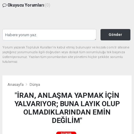
Okuyucu Yorumları
(0)
Gönder
Yorum yazarak Topluluk Kuralları’nı kabul etmiş bulunuyor ve kozatv.com.tr sitesine
yaptığınız yorumunuzla ilgili doğrudan veya dolaylı tüm sorumluluğu tek başınıza
üstleniyorsunuz. Yazılan tüm yorumlardan site yönetimi hiçbir şekilde sorumlu
tutulamaz.
Anasayfa
Dünya
"İRAN, ANLAŞMA YAPMAK İÇİN
YALVARIYOR; BUNA LAYIK OLUP
OLMADIKLARINDAN EMİN
DEĞİLİM"
DÜNYA