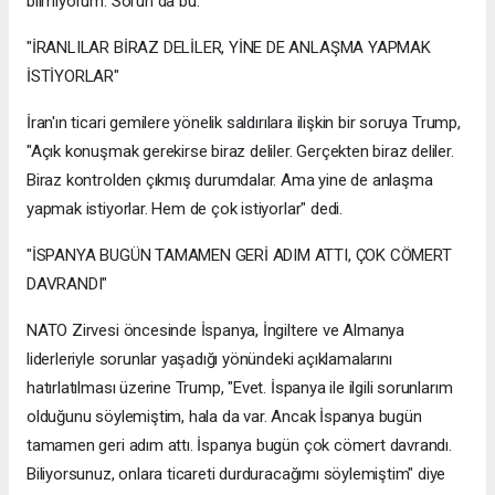
bilmiyorum. Sorun da bu."
"İRANLILAR BİRAZ DELİLER, YİNE DE ANLAŞMA YAPMAK
İSTİYORLAR"
İran'ın ticari gemilere yönelik saldırılara ilişkin bir soruya Trump,
"Açık konuşmak gerekirse biraz deliler. Gerçekten biraz deliler.
Biraz kontrolden çıkmış durumdalar. Ama yine de anlaşma
yapmak istiyorlar. Hem de çok istiyorlar" dedi.
"İSPANYA BUGÜN TAMAMEN GERİ ADIM ATTI, ÇOK CÖMERT
DAVRANDI"
NATO Zirvesi öncesinde İspanya, İngiltere ve Almanya
liderleriyle sorunlar yaşadığı yönündeki açıklamalarını
hatırlatılması üzerine Trump, "Evet. İspanya ile ilgili sorunlarım
olduğunu söylemiştim, hala da var. Ancak İspanya bugün
tamamen geri adım attı. İspanya bugün çok cömert davrandı.
Biliyorsunuz, onlara ticareti durduracağımı söylemiştim" diye