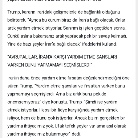
Trump, kararın İran'daki gelişmelerle de bağlantılı olduğunu
belirterek, "Ayrıca bu durum biraz da İran'a bağlı olacak. Onlar
artık yardım etmek istiyorlar. Sanırım iş işten geçtikten sonra...
Çünkü aslına bakarsanız artık yapılacak pek bir savaş kalmadı.
Yine de bazı şeyler İran'a bağlı olacak" ifadelerini kullandı.
"AVRUPALILAR, İRAN'A KARŞI YARDIM ETME ŞANSLARI
VARKEN BUNU YAPMAMAYI SEÇMİŞLERDİ"
İran'ın daha önce yardım etme fırsatını değerlendirmediğini öne
süren Trump, "Yardım etme şansları ve fırsatları varken bunu
yapmamayı seçmişlerdi. Ama biz artık bunu pek de
önemsemiyoruz" diye konuştu. Trump, "Şimdi ise yardım
etmek istiyorlar. Hepsi bir fidye karşılığında yardım etmek
istiyor, hem de bunu çok istiyorlar. Ancak bizim gerçekten bir
yardıma ihtiyacımız yok. Ufak tefek şeyler var ama asıl olarak
yardıma ihtiyacımız bulunmuyor" dedi.