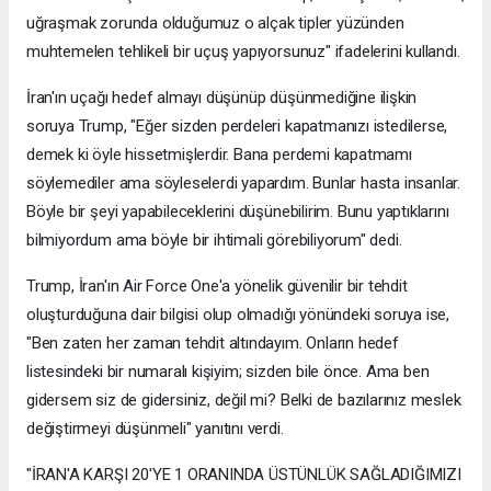
uğraşmak zorunda olduğumuz o alçak tipler yüzünden
muhtemelen tehlikeli bir uçuş yapıyorsunuz" ifadelerini kullandı.
İran'ın uçağı hedef almayı düşünüp düşünmediğine ilişkin
soruya Trump, "Eğer sizden perdeleri kapatmanızı istedilerse,
demek ki öyle hissetmişlerdir. Bana perdemi kapatmamı
söylemediler ama söyleselerdi yapardım. Bunlar hasta insanlar.
Böyle bir şeyi yapabileceklerini düşünebilirim. Bunu yaptıklarını
bilmiyordum ama böyle bir ihtimali görebiliyorum" dedi.
Trump, İran'ın Air Force One'a yönelik güvenilir bir tehdit
oluşturduğuna dair bilgisi olup olmadığı yönündeki soruya ise,
"Ben zaten her zaman tehdit altındayım. Onların hedef
listesindeki bir numaralı kişiyim; sizden bile önce. Ama ben
gidersem siz de gidersiniz, değil mi? Belki de bazılarınız meslek
değiştirmeyi düşünmeli" yanıtını verdi.
"İRAN'A KARŞI 20'YE 1 ORANINDA ÜSTÜNLÜK SAĞLADIĞIMIZI