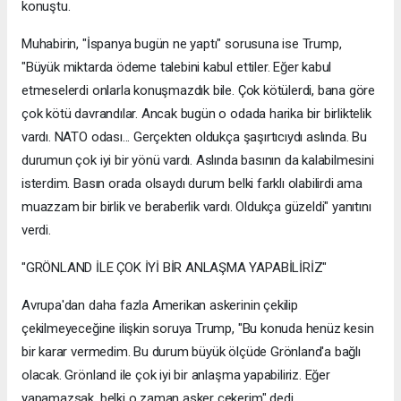
konuştu.
Muhabirin, "İspanya bugün ne yaptı" sorusuna ise Trump,
"Büyük miktarda ödeme talebini kabul ettiler. Eğer kabul
etmeselerdi onlarla konuşmazdık bile. Çok kötülerdi, bana göre
çok kötü davrandılar. Ancak bugün o odada harika bir birliktelik
vardı. NATO odası... Gerçekten oldukça şaşırtıcıydı aslında. Bu
durumun çok iyi bir yönü vardı. Aslında basının da kalabilmesini
isterdim. Basın orada olsaydı durum belki farklı olabilirdi ama
muazzam bir birlik ve beraberlik vardı. Oldukça güzeldi" yanıtını
verdi.
"GRÖNLAND İLE ÇOK İYİ BİR ANLAŞMA YAPABİLİRİZ"
Avrupa'dan daha fazla Amerikan askerinin çekilip
çekilmeyeceğine ilişkin soruya Trump, "Bu konuda henüz kesin
bir karar vermedim. Bu durum büyük ölçüde Grönland'a bağlı
olacak. Grönland ile çok iyi bir anlaşma yapabiliriz. Eğer
yapamazsak, belki o zaman asker çekerim" dedi.