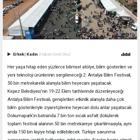
Erkek
|
Kadın
(Haberi Sesli Oku)
Her yaşa hitap eden yüzlerce bilimsel atölye, bilim gösterileri ve
yeni teknoloji ürünlerinin sergileneceği 2. Antalya Bilim Festivali,
50 bin metrekarelik alanıyla bilim heyecanı yaşatacak.
Kepez Belediyesi’nin 19-22 Ekim tarihlerinde düzenleyeceği
Antalya Bilim Festivali, genişletilen etkinlik alanıyla daha çok
bilim gösterileriyle ziyaretçilerine heyecan dolu anlar yaşatacak.
Dokumapark’ın batısında 7 bin ton sıcak asfalt dökülerek
toplam festival alanının 50 bin metrekareye çıkartılmasıyla, aynı
anda 150 bin kişiye hitap edilebilecek. Türkiye savunma
sanayisinin ürettiği helikopter, zırhlı araçlar, füzeler başta olmak