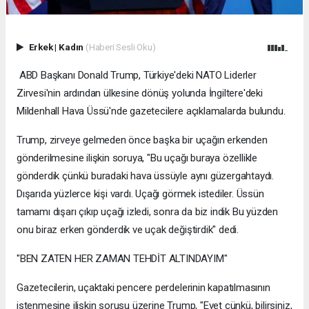
Erkek
|
Kadın
(Haberi Sesli Oku)
ABD Başkanı Donald Trump, Türkiye'deki NATO Liderler
Zirvesi'nin ardından ülkesine dönüş yolunda İngiltere'deki
Mildenhall Hava Üssü'nde gazetecilere açıklamalarda bulundu.
Trump, zirveye gelmeden önce başka bir uçağın erkenden
gönderilmesine ilişkin soruya, "Bu uçağı buraya özellikle
gönderdik çünkü buradaki hava üssüyle aynı güzergahtaydı.
Dışarıda yüzlerce kişi vardı. Uçağı görmek istediler. Üssün
tamamı dışarı çıkıp uçağı izledi, sonra da biz indik Bu yüzden
onu biraz erken gönderdik ve uçak değiştirdik" dedi.
"BEN ZATEN HER ZAMAN TEHDİT ALTINDAYIM"
Gazetecilerin, uçaktaki pencere perdelerinin kapatılmasının
istenmesine ilişkin sorusu üzerine Trump, "Evet çünkü, bilirsiniz,