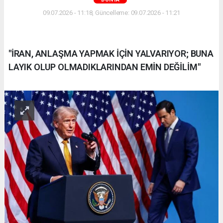
09.07.2026 - 11:18, Güncelleme: 09.07.2026 - 11:21
"İRAN, ANLAŞMA YAPMAK İÇİN YALVARIYOR; BUNA
LAYIK OLUP OLMADIKLARINDAN EMİN DEĞİLİM"