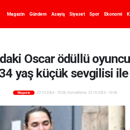
Magazin
Gündem
Asayiş
Siyaset
Spor
Ekonomi
K
daki Oscar ödüllü oyuncu,
34 yaş küçük sevgilisi ile
23.10.2024 - 10:06, Güncelleme: 23.10.2024 - 10:06
Magazin