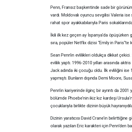
Penn, Fransız başkentinde sade bir görünüm 
vardı. Moldovalı oyuncu sevgilisi Valeria ise si
rahat spor ayakkabılarıyla Paris sokaklarında
İkili ilk kez geçen ay İspanya'da öpüşürken g
sıra, popüler Netflix dizisi "Emily in Paris"te 
Sean Penn'in evlilikleri oldukça dikkat çekici.
evlilik yaptı. 1996-2010 yılları arasında aktri
Jack adında iki çocuğu oldu. İlk evliliğini i
yapmıştı. Bunların dışında Demi Moore, Susan 
Penn'in kariyerinde ilginç bir ayrıntı da 2001
bölümde Phoebe'nin ikiz kız kardeşi Ursula'nı
çocuklarıyla birlikte dizinin büyük hayranıydıla
Dizinin yaratıcısı David Crane'in belirttiği
olarak yazılan Eric karakteri için Penn'den