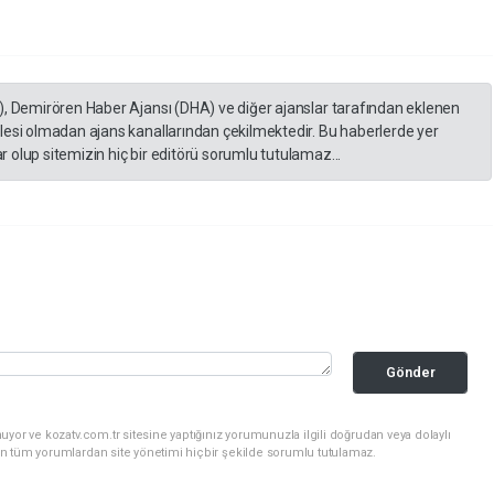
), Demirören Haber Ajansı (DHA) ve diğer ajanslar tarafından eklenen
lesi olmadan ajans kanallarından çekilmektedir. Bu haberlerde yer
 olup sitemizin hiç bir editörü sorumlu tutulamaz...
Gönder
yor ve kozatv.com.tr sitesine yaptığınız yorumunuzla ilgili doğrudan veya dolaylı
n tüm yorumlardan site yönetimi hiçbir şekilde sorumlu tutulamaz.