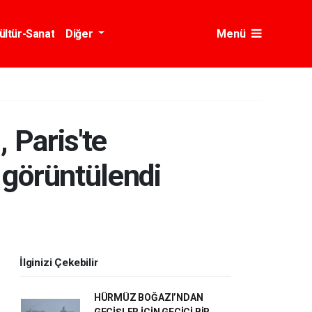
ültür-Sanat
Diğer
Menü
 Paris'te
 görüntülendi
İlginizi Çekebilir
HÜRMÜZ BOĞAZI’NDAN