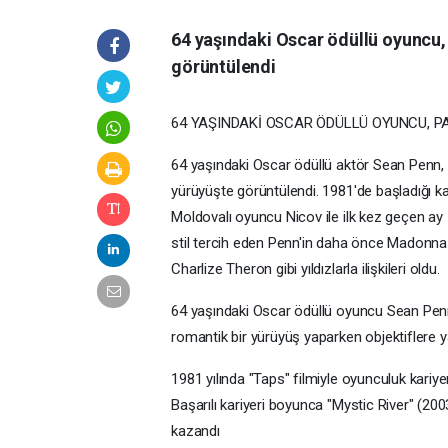
64 yaşındaki Oscar ödüllü oyuncu, 
görüntülendi
64 YAŞINDAKİ OSCAR ÖDÜLLÜ OYUNCU, PA
64 yaşındaki Oscar ödüllü aktör Sean Penn, 3
yürüyüşte görüntülendi. 1981'de başladığı ka
Moldovalı oyuncu Nicov ile ilk kez geçen ay
stil tercih eden Penn'in daha önce Madonna 
Charlize Theron gibi yıldızlarla ilişkileri oldu.
64 yaşındaki Oscar ödüllü oyuncu Sean Penn, 
romantik bir yürüyüş yaparken objektiflere y
1981 yılında "Taps" filmiyle oyunculuk kariy
Başarılı kariyeri boyunca "Mystic River" (2003
kazandı