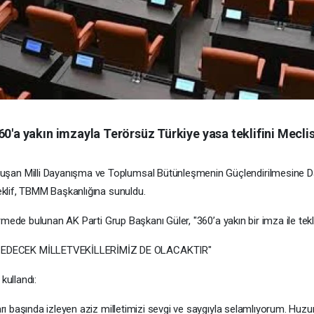
60'a yakın imzayla Terörsüz Türkiye yasa teklifini Mecli
n Milli Dayanışma ve Toplumsal Bütünleşmenin Güçlendirilmesine Dair K
teklif, TBMM Başkanlığına sunuldu.
dirmede bulunan AK Parti Grup Başkanı Güler, "360’a yakın bir imza ile tekl
 EDECEK MİLLETVEKİLLERİMİZ DE OLACAKTIR"
kullandı:
arı başında izleyen aziz milletimizi sevgi ve saygıyla selamlıyorum. Huzur