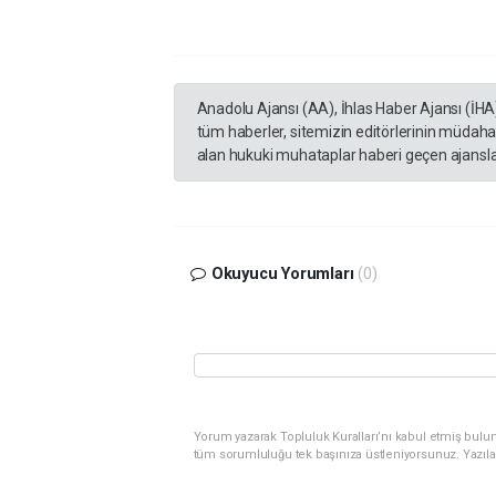
Anadolu Ajansı (AA), İhlas Haber Ajansı (İHA
tüm haberler, sitemizin editörlerinin müdaha
alan hukuki muhataplar haberi geçen ajanslar
Okuyucu Yorumları
(0)
Yorum yazarak Topluluk Kuralları’nı kabul etmiş bulunu
tüm sorumluluğu tek başınıza üstleniyorsunuz. Yazıla