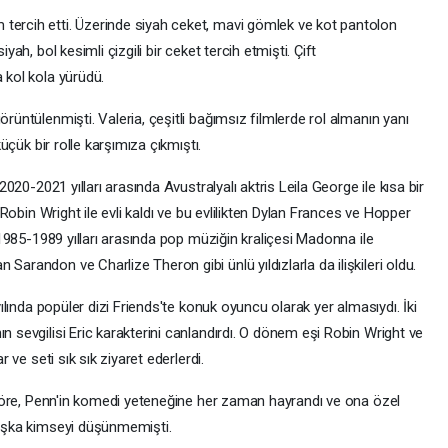
tercih etti. Üzerinde siyah ceket, mavi gömlek ve kot pantolon
yah, bol kesimli çizgili bir ceket tercih etmişti. Çift
 kol kola yürüdü.
örüntülenmişti. Valeria, çeşitli bağımsız filmlerde rol almanın yanı
küçük bir rolle karşımıza çıkmıştı.
 2020-2021 yılları arasında Avustralyalı aktris Leila George ile kısa bir
s Robin Wright ile evli kaldı ve bu evlilikten Dylan Frances ve Hopper
se 1985-1989 yılları arasında pop müziğin kraliçesi Madonna ile
Sarandon ve Charlize Theron gibi ünlü yıldızlarla da ilişkileri oldu.
 yılında popüler dizi Friends'te konuk oyuncu olarak yer almasıydı. İki
n sevgilisi Eric karakterini canlandırdı. O dönem eşi Robin Wright ve
r ve seti sık sık ziyaret ederlerdi.
ne göre, Penn'in komedi yeteneğine her zaman hayrandı ve ona özel
 başka kimseyi düşünmemişti.