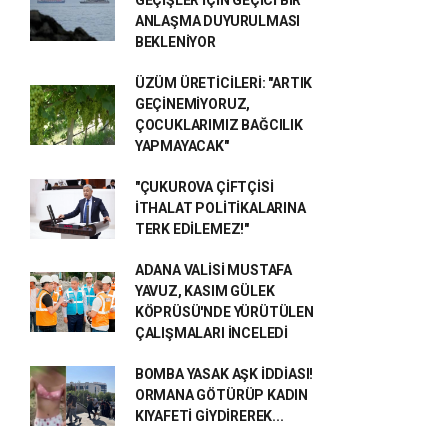
GEÇİŞLER İÇİN GEÇİCİ BİR
ANLAŞMA DUYURULMASI
BEKLENİYOR
ÜZÜM ÜRETİCİLERİ: "ARTIK
GEÇİNEMİYORUZ,
ÇOCUKLARIMIZ BAĞCILIK
YAPMAYACAK"
"ÇUKUROVA ÇİFTÇİSİ
İTHALAT POLİTİKALARINA
TERK EDİLEMEZ!"
ADANA VALİSİ MUSTAFA
YAVUZ, KASIM GÜLEK
KÖPRÜSÜ'NDE YÜRÜTÜLEN
ÇALIŞMALARI İNCELEDİ
BOMBA YASAK AŞK İDDİASI!
ORMANA GÖTÜRÜP KADIN
KIYAFETİ GİYDİREREK...