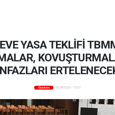
EVE YASA TEKLİFİ TBMM'
MALAR, KOVUŞTURMALA
İNFAZLARI ERTELENECE
05.08.2026 - 15:01
Gündem