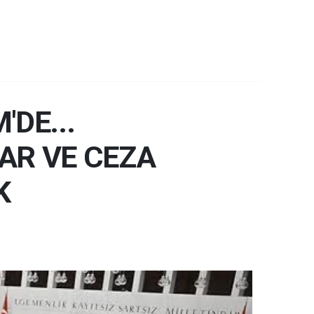
DE...
R VE CEZA
K