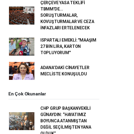
ÇERÇEVE YASA TEKLİFİ
TBMM'DE...
SORUŞTURMALAR,
KOVUŞTURMALAR VE CEZA
İNFAZLARI ERTELENECEK
ISPARTALI EMEKLİ: "MAAŞIM
27 BİN LİRA, KARTON
TOPLUYORUM"
ADANA’DAKİ CİNAYETLER
MECLİSTE KONUŞULDU
En Çok Okunanlar
CHP GRUP BAŞKANVEKİLİ
GÜNAYDIN: “HAYATIMIZ
BOYUNCA ATANMIŞTAN
DEĞİL SEÇİLMİŞTEN YANA
OLDUK”