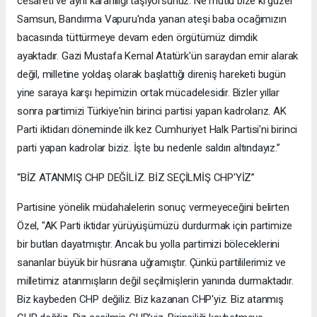
cesareti ve aynı kararlılığı taşıyorsunuz. Ne mutlu bize ki güzel
Samsun, Bandırma Vapuru'nda yanan ateşi baba ocağımızın
bacasında tüttürmeye devam eden örgütümüz dimdik
ayaktadır. Gazi Mustafa Kemal Atatürk'ün saraydan emir alarak
değil, milletine yoldaş olarak başlattığı direniş hareketi bugün
yine saraya karşı hepimizin ortak mücadelesidir. Bizler yıllar
sonra partimizi Türkiye'nin birinci partisi yapan kadrolarız. AK
Parti iktidarı döneminde ilk kez Cumhuriyet Halk Partisi'ni birinci
parti yapan kadrolar biziz. İşte bu nedenle saldırı altındayız.”
“BİZ ATANMIŞ CHP DEĞİLİZ. BİZ SEÇİLMİŞ CHP'YİZ”
Partisine yönelik müdahalelerin sonuç vermeyeceğini belirten
Özel, "AK Parti iktidar yürüyüşümüzü durdurmak için partimize
bir butlan dayatmıştır. Ancak bu yolla partimizi böleceklerini
sananlar büyük bir hüsrana uğramıştır. Çünkü partililerimiz ve
milletimiz atanmışların değil seçilmişlerin yanında durmaktadır.
Biz kaybeden CHP değiliz. Biz kazanan CHP'yiz. Biz atanmış