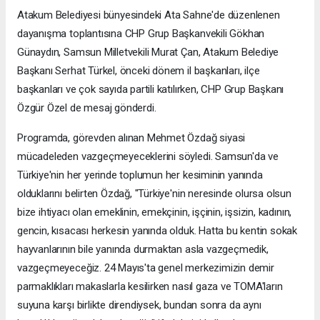
Atakum Belediyesi bünyesindeki Ata Sahne'de düzenlenen
dayanışma toplantısına CHP Grup Başkanvekili Gökhan
Günaydın, Samsun Milletvekili Murat Çan, Atakum Belediye
Başkanı Serhat Türkel, önceki dönem il başkanları, ilçe
başkanları ve çok sayıda partili katılırken, CHP Grup Başkanı
Özgür Özel de mesaj gönderdi.
Programda, görevden alınan Mehmet Özdağ siyasi
mücadeleden vazgeçmeyeceklerini söyledi. Samsun'da ve
Türkiye'nin her yerinde toplumun her kesiminin yanında
olduklarını belirten Özdağ, "Türkiye'nin neresinde olursa olsun
bize ihtiyacı olan emeklinin, emekçinin, işçinin, işsizin, kadının,
gencin, kısacası herkesin yanında olduk. Hatta bu kentin sokak
hayvanlarının bile yanında durmaktan asla vazgeçmedik,
vazgeçmeyeceğiz. 24 Mayıs'ta genel merkezimizin demir
parmaklıkları makaslarla kesilirken nasıl gaza ve TOMA'ların
suyuna karşı birlikte direndiysek, bundan sonra da aynı