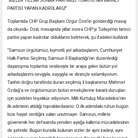
“BİZLER YILLAR SONRA PARTİMİZİ TÜRKİYE'NİN BİRİNCİ
PARTİSİ YAPAN KADROLARIZ”
Toplantıda CHP Grup Başkanı Özgür Özel'in gönderdiği mesaj
da okundu. Özel, mesajında yıllar sonra CHP’yi Türkiye’nin birinci
partisi yapan kadrolar olduklarını belirterek, şu ifadeleri kullandı:
"Samsun örgütümüz, kıymetli yol arkadaşlarım; Cumhuriyet
Halk Partisi Seçilmiş Samsun İl Başkanlığı'nın düzenlediği
dayanışma toplantısı vesilesiyle bir araya gelen bütün yol
arkadaşlarımı sevgiyle, saygıyla ve dirençle selamlıyorum.
Tarihin doğru tarafında duran seçilmiş il başkanımız Mehmet
Özdağ'a ve örgütümüzün bütün emekçilerine kararlı duruşları
için yürekten teşekkür ediyorum. Milli Kurtuluş Mücadelesi'nin
ilk adımının atıldığı topraklardasınız. O ilk adımdaki ruhun bugün
bize hayat verdiğini sakın unutmayın. Samsun, millete
güvenerek her defasında yeniden ayağa kalkma mücadelesinin
de şehridir. Bugün burada bulunan sizler de aynı iradeyi, aynı