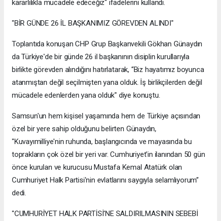
kararlılıkla mücadele edeceğiz" ifadelerini kullandı.
"BİR GÜNDE 26 İL BAŞKANIMIZ GÖREVDEN ALINDI"
Toplantıda konuşan CHP Grup Başkanvekili Gökhan Günaydın
da Türkiye'de bir günde 26 il başkanının disiplin kurullarıyla
birlikte görevden alındığını hatırlatarak, “Biz hayatımız boyunca
atanmıştan değil seçilmişten yana olduk. İş birlikçilerden değil
mücadele edenlerden yana olduk" diye konuştu.
Samsun'un hem kişisel yaşamında hem de Türkiye açısından
özel bir yere sahip olduğunu belirten Günaydın,
"Kuvayımilliye'nin ruhunda, başlangıcında ve mayasında bu
toprakların çok özel bir yeri var. Cumhuriyet'in ilanından 50 gün
önce kurulan ve kurucusu Mustafa Kemal Atatürk olan
Cumhuriyet Halk Partisi'nin evlatlarını saygıyla selamlıyorum”
dedi.
"CUMHURİYET HALK PARTİSİ'NE SALDIRILMASININ SEBEBİ