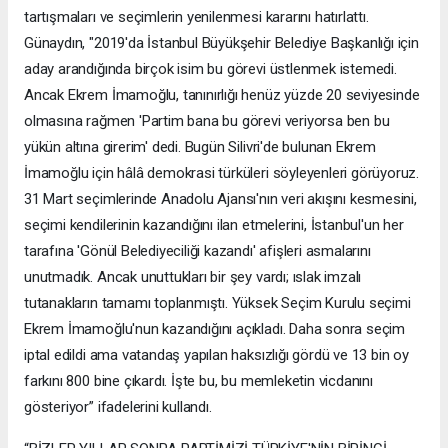
tartışmaları ve seçimlerin yenilenmesi kararını hatırlattı.
Günaydın, "2019'da İstanbul Büyükşehir Belediye Başkanlığı için
aday arandığında birçok isim bu görevi üstlenmek istemedi.
Ancak Ekrem İmamoğlu, tanınırlığı henüz yüzde 20 seviyesinde
olmasına rağmen 'Partim bana bu görevi veriyorsa ben bu
yükün altına girerim' dedi. Bugün Silivri'de bulunan Ekrem
İmamoğlu için hâlâ demokrasi türküleri söyleyenleri görüyoruz.
31 Mart seçimlerinde Anadolu Ajansı'nın veri akışını kesmesini,
seçimi kendilerinin kazandığını ilan etmelerini, İstanbul'un her
tarafına 'Gönül Belediyeciliği kazandı' afişleri asmalarını
unutmadık. Ancak unuttukları bir şey vardı; ıslak imzalı
tutanakların tamamı toplanmıştı. Yüksek Seçim Kurulu seçimi
Ekrem İmamoğlu'nun kazandığını açıkladı. Daha sonra seçim
iptal edildi ama vatandaş yapılan haksızlığı gördü ve 13 bin oy
farkını 800 bine çıkardı. İşte bu, bu memleketin vicdanını
gösteriyor” ifadelerini kullandı.