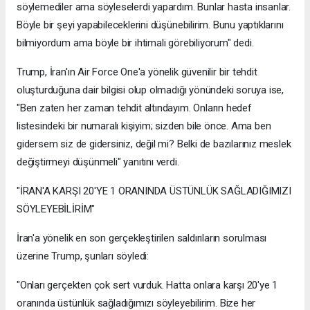
söylemediler ama söyleselerdi yapardım. Bunlar hasta insanlar.
Böyle bir şeyi yapabileceklerini düşünebilirim. Bunu yaptıklarını
bilmiyordum ama böyle bir ihtimali görebiliyorum" dedi.
Trump, İran'ın Air Force One'a yönelik güvenilir bir tehdit
oluşturduğuna dair bilgisi olup olmadığı yönündeki soruya ise,
"Ben zaten her zaman tehdit altındayım. Onların hedef
listesindeki bir numaralı kişiyim; sizden bile önce. Ama ben
gidersem siz de gidersiniz, değil mi? Belki de bazılarınız meslek
değiştirmeyi düşünmeli" yanıtını verdi.
"İRAN'A KARŞI 20'YE 1 ORANINDA ÜSTÜNLÜK SAĞLADIĞIMIZI
SÖYLEYEBİLİRİM"
İran'a yönelik en son gerçekleştirilen saldırıların sorulması
üzerine Trump, şunları söyledi:
"Onları gerçekten çok sert vurduk. Hatta onlara karşı 20'ye 1
oranında üstünlük sağladığımızı söyleyebilirim. Bize her