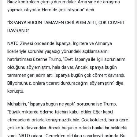
Biraz kontrolden çıkmış durumdalar. Ama yine de anlaşma
yapmak istiyorlar. Hem de çok istiyorlar" dedi.
"İSPANYA BUGÜN TAMAMEN GERİ ADIM ATTI, ÇOK CÖMERT
DAVRANDI"
NATO Zirvesi öncesinde İspanya, İngiltere ve Almanya
liderleriyle sorunlar yaşadığı yönündeki açıklamalarını
hatırlatılması üzerine Trump, "Evet. İspanya ile ilgili sorunlarım
olduğunu söylemiştim, hala da var. Ancak İspanya bugün
tamamen geri adım attı. İspanya bugün çok cömert davrandı.
Biliyorsunuz, onlara ticareti durduracağımı söylemiştim" diye
konuştu.
Muhabirin, "İspanya bugün ne yaptı" sorusuna ise Trump,
"Büyük miktarda ödeme talebini kabul ettiler. Eğer kabul
etmeselerdi onlarla konuşmazdık bile. Çok kötülerdi, bana göre
çok kötü davrandılar. Ancak bugün o odada harika bir birliktelik
vardı. NATO odası... Gerçekten oldukça şaşırtıcıydı aslında. Bu