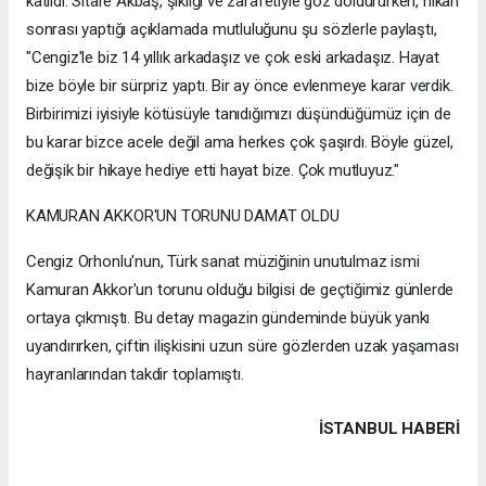
katıldı. Sitare Akbaş, şıklığı ve zarafetiyle göz doldururken, nikâh
sonrası yaptığı açıklamada mutluluğunu şu sözlerle paylaştı,
"Cengiz'le biz 14 yıllık arkadaşız ve çok eski arkadaşız. Hayat
bize böyle bir sürpriz yaptı. Bir ay önce evlenmeye karar verdik.
Birbirimizi iyisiyle kötüsüyle tanıdığımızı düşündüğümüz için de
bu karar bizce acele değil ama herkes çok şaşırdı. Böyle güzel,
değişik bir hikaye hediye etti hayat bize. Çok mutluyuz."
KAMURAN AKKOR'UN TORUNU DAMAT OLDU
Cengiz Orhonlu'nun, Türk sanat müziğinin unutulmaz ismi
Kamuran Akkor'un torunu olduğu bilgisi de geçtiğimiz günlerde
ortaya çıkmıştı. Bu detay magazin gündeminde büyük yankı
uyandırırken, çiftin ilişkisini uzun süre gözlerden uzak yaşaması
hayranlarından takdir toplamıştı.
İSTANBUL HABERİ