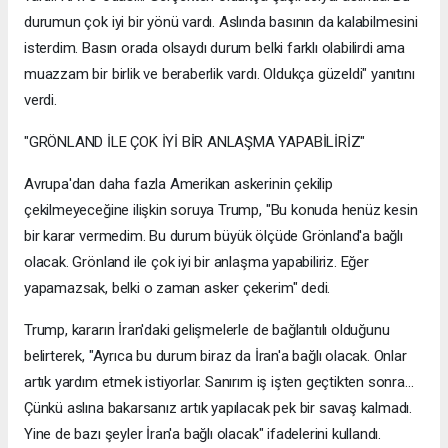
durumun çok iyi bir yönü vardı. Aslında basının da kalabilmesini
isterdim. Basın orada olsaydı durum belki farklı olabilirdi ama
muazzam bir birlik ve beraberlik vardı. Oldukça güzeldi" yanıtını
verdi.
"GRÖNLAND İLE ÇOK İYİ BİR ANLAŞMA YAPABİLİRİZ"
Avrupa'dan daha fazla Amerikan askerinin çekilip
çekilmeyeceğine ilişkin soruya Trump, "Bu konuda henüz kesin
bir karar vermedim. Bu durum büyük ölçüde Grönland'a bağlı
olacak. Grönland ile çok iyi bir anlaşma yapabiliriz. Eğer
yapamazsak, belki o zaman asker çekerim" dedi.
Trump, kararın İran'daki gelişmelerle de bağlantılı olduğunu
belirterek, "Ayrıca bu durum biraz da İran'a bağlı olacak. Onlar
artık yardım etmek istiyorlar. Sanırım iş işten geçtikten sonra...
Çünkü aslına bakarsanız artık yapılacak pek bir savaş kalmadı.
Yine de bazı şeyler İran'a bağlı olacak" ifadelerini kullandı.