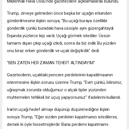
Mildenhall Hava Üssü'nde gazetecilere açıklamalarda bulundu.
Trump, zirveye gelmeden önce başka bir uçağın erkenden
gönderilmesine ilişkin soruya, "Bu uçağı buraya özellikle
gönderdik çünkü buradaki hava üssüyle aynı güzergahtaydı.
Dışarıda yüzlerce kişi vardı. Uçağı görmek istediler. Üssün
tamamı dışarı çıkıp uçağı izledi, sonra da biz indik Bu yüzden
onu biraz erken gönderdik ve uçak değiştirdik" dedi.
"BEN ZATEN HER ZAMAN TEHDİT ALTINDAYIM"
Gazetecilerin, uçaktaki pencere perdelerinin kapatılmasının
istenmesine ilişkin sorusu üzerine Trump, "Evet çünkü, bilirsiniz,
uğraşmak zorunda olduğumuz o alçak tipler yüzünden
muhtemelen tehlikeli bir uçuş yapıyorsunuz" ifadelerini kullandı.
İran'ın uçağı hedef almayı düşünüp düşünmediğine ilişkin
soruya Trump, "Eğer sizden perdeleri kapatmanızı istedilerse,
demek ki öyle hissetmişlerdir. Bana perdemi kapatmamı