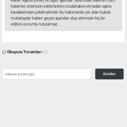
Haber Ajansı (DHA) ve diğer ajanslar tarafından eklenen tüm
haberler, sitemizin editörlerinin müdahalesi olmadan ajans
kanallarından çekilmektedir. Bu haberlerde yer alan hukuki
muhataplar haberi geçen ajanslar olup sitemizin hiç bir
editörü sorumlu tutulamaz...
Okuyucu Yorumları
(0)
Gönder
Yorum yazarak Topluluk Kuralları’nı kabul etmiş bulunuyor ve kozatv.com.tr sitesine
yaptığınız yorumunuzla ilgili doğrudan veya dolaylı tüm sorumluluğu tek başınıza
üstleniyorsunuz. Yazılan tüm yorumlardan site yönetimi hiçbir şekilde sorumlu
tutulamaz.