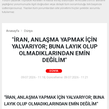
Yorum yazarak Topluluk Kuralları’nı kabul etmiş bulunuyor ve kozatv.com.tr sitesine
yaptığınız yorumunuzla ilgili doğrudan veya dolaylı tüm sorumluluğu tek başınıza
üstleniyorsunuz. Yazılan tüm yorumlardan site yönetimi hiçbir şekilde sorumlu
tutulamaz.
Anasayfa
Dünya
"İRAN, ANLAŞMA YAPMAK İÇİN
YALVARIYOR; BUNA LAYIK OLUP
OLMADIKLARINDAN EMİN
DEĞİLİM"
DÜNYA
09.07.2026 - 11:18, Güncelleme: 09.07.2026 - 11:21
"İRAN, ANLAŞMA YAPMAK İÇİN YALVARIYOR; BUNA
LAYIK OLUP OLMADIKLARINDAN EMİN DEĞİLİM"