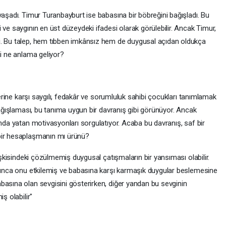
yaşadı. Timur Turanbayburt ise babasına bir böbreğini bağışladı. Bu
 ve saygının en üst düzeydeki ifadesi olarak görülebilir. Ancak Timur,
i. Bu talep, hem tıbben imkânsız hem de duygusal açıdan oldukça
mi ne anlama geliyor?
nlerine karşı saygılı, fedakâr ve sorumluluk sahibi çocukları tanımlamak
 bağışlaması, bu tanıma uygun bir davranış gibi görünüyor. Ancak
ında yatan motivasyonları sorgulatıyor. Acaba bu davranış, saf bir
bir hesaplaşmanın mı ürünü?
lişkisindeki çözülmemiş duygusal çatışmaların bir yansıması olabilir.
oyunca onu etkilemiş ve babasına karşı karmaşık duygular beslemesine
basına olan sevgisini gösterirken, diğer yandan bu sevginin
ş olabilir"