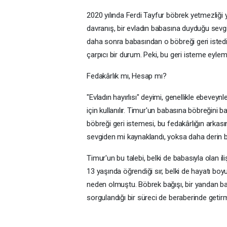
2020 yılında Ferdi Tayfur böbrek yetmezliği 
davranış, bir evladın babasına duyduğu sevgi
daha sonra babasından o böbreği geri isted
çarpıcı bir durum. Peki, bu geri isteme eyle
Fedakârlık mı, Hesap mı?
"Evladın hayırlısı" deyimi, genellikle ebevey
için kullanılır. Timur'un babasına böbreğini
böbreği geri istemesi, bu fedakârlığın arkas
sevgiden mi kaynaklandı, yoksa daha derin 
Timur'un bu talebi, belki de babasıyla olan i
13 yaşında öğrendiği sır, belki de hayatı b
neden olmuştu. Böbrek bağışı, bir yandan ba
sorgulandığı bir süreci de beraberinde getirmi