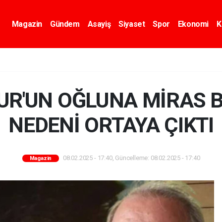
Magazin
Gündem
Asayiş
Siyaset
Spor
Ekonomi
K
FUR'UN OĞLUNA MİRAS
NEDENİ ORTAYA ÇIKTI
08.02.2025 - 17:40, Güncelleme: 08.02.2025 - 17:40
Magazin