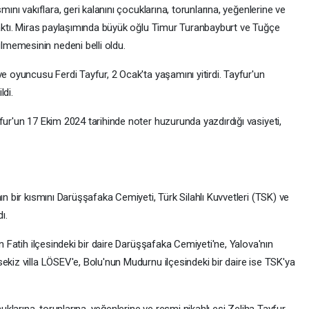
mını vakıflara, geri kalanını çocuklarına, torunlarına, yeğenlerine ve
ıraktı. Miras paylaşımında büyük oğlu Timur Turanbayburt ve Tuğçe
memesinin nedeni belli oldu.
ve oyuncusu Ferdi Tayfur, 2 Ocak'ta yaşamını yitirdi. Tayfur'un
ldi.
fur'un 17 Ekim 2024 tarihinde noter huzurunda yazdırdığı vasiyeti,
ın bir kısmını Darüşşafaka Cemiyeti, Türk Silahlı Kuvvetleri (TSK) ve
ı.
un Fatih ilçesindeki bir daire Darüşşafaka Cemiyeti'ne, Yalova'nın
ekiz villa LÖSEV'e, Bolu'nun Mudurnu ilçesindeki bir daire ise TSK'ya