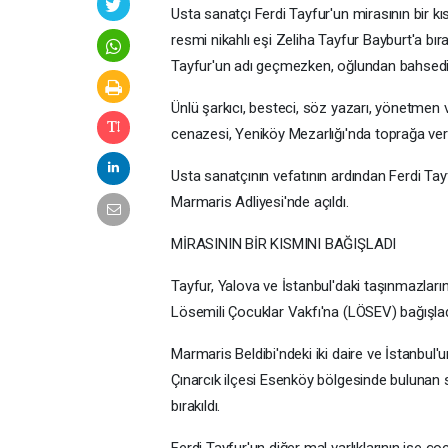
Usta sanatçı Ferdi Tayfur'un mirasının bir kıs
resmi nikahlı eşi Zeliha Tayfur Bayburt'a b
Tayfur'un adı geçmezken, oğlundan bahsedil
Ünlü şarkıcı, besteci, söz yazarı, yönetmen 
cenazesi, Yeniköy Mezarlığı'nda toprağa veri
Usta sanatçının vefatının ardından Ferdi Tay
Marmaris Adliyesi'nde açıldı.
MİRASININ BİR KISMINI BAĞIŞLADI
Tayfur, Yalova ve İstanbul'daki taşınmazların
Lösemili Çocuklar Vakfı'na (LÖSEV) bağışlad
Marmaris Beldibi'ndeki iki daire ve İstanbul'
Çınarcık ilçesi Esenköy bölgesinde bulunan s
bırakıldı.