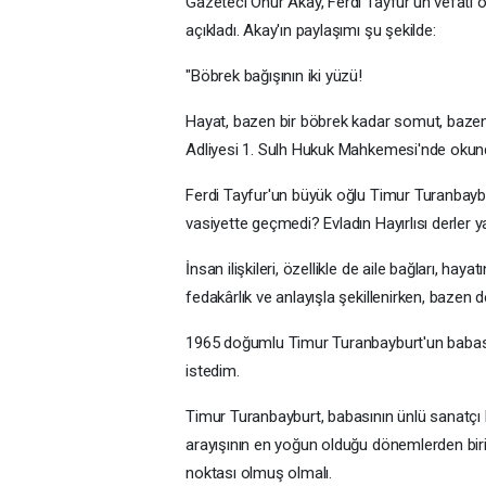
Gazeteci Onur Akay, Ferdi Tayfur'un vefatı
açıkladı. Akay'ın paylaşımı şu şekilde:
"Böbrek bağışının iki yüzü!
Hayat, bazen bir böbrek kadar somut, bazen de
Adliyesi 1. Sulh Hukuk Mahkemesi'nde okun
Ferdi Tayfur'un büyük oğlu Timur Turanbaybu
vasiyette geçmedi? Evladın Hayırlısı derler 
İnsan ilişkileri, özellikle de aile bağları, hay
fedakârlık ve anlayışla şekillenirken, bazen 
1965 doğumlu Timur Turanbayburt'un babası 
istedim.
Timur Turanbayburt, babasının ünlü sanatçı 
arayışının en yoğun olduğu dönemlerden birid
noktası olmuş olmalı.