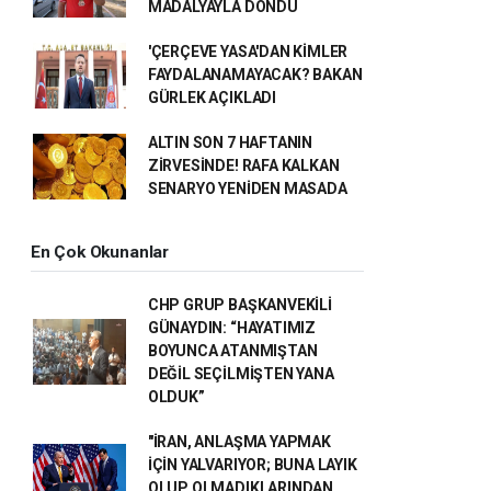
MADALYAYLA DÖNDÜ
'ÇERÇEVE YASA'DAN KİMLER
FAYDALANAMAYACAK? BAKAN
GÜRLEK AÇIKLADI
ALTIN SON 7 HAFTANIN
ZİRVESİNDE! RAFA KALKAN
SENARYO YENİDEN MASADA
En Çok Okunanlar
CHP GRUP BAŞKANVEKİLİ
GÜNAYDIN: “HAYATIMIZ
BOYUNCA ATANMIŞTAN
DEĞİL SEÇİLMİŞTEN YANA
OLDUK”
"İRAN, ANLAŞMA YAPMAK
İÇİN YALVARIYOR; BUNA LAYIK
OLUP OLMADIKLARINDAN