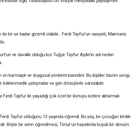
 öncesinde oğlu Turanbayburt'un sosyal medyadaki paylaşımını
 bir sır kadar gizemli olabilir... Ferdi Tayfur'un vasiyeti, Marmaris
du.
rt'un ve davalık olduğu kızı Tuğçe Tayfur Aydın'ın adı neden
ya…
atın en karmaşık ve duygusal yönlerini barındırır. Bu ilişkiler bazen sevgi,
de beklenmedik çatışmalar ve geri dönüşlerle sarsılabilir.
Ferdi Tayfur ile yaşadığı çok özel bir konuyu sizlere aktarmak
Ferdi Tayfur olduğunu 13 yaşında öğrendi. Bu yaş, bir çocuğun kimlik
ir. Böyle bir sırrın öğrenilmesi, Timur'un hayatında büyük bir dönüm