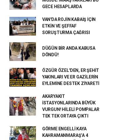
MÜJDE! MAAŞ FARKLARI BU
GECE HESAPLARDA
VAN'DA ROJİN KABAİŞ İÇİN
ETKİN VE ŞEFFAF
SORUŞTURMA ÇAĞRISI
DÜĞÜN BİR ANDA KABUSA
DÖNDÜ!
ÖZGÜR ÖZEL'DEN, ER ŞEHİT
YAKINLARI VE ER GAZİLERİN
EYLEMİNE DESTEK ZİYARETİ
AKARYAKIT
İSTASYONLARINDA BÜYÜK
VURGUN! HİLELİ POMPALAR
TEK TEK ORTAYA ÇIKTI
GÖRME ENGELLİ KAYA
KAHRAMANMARAŞ’A 4