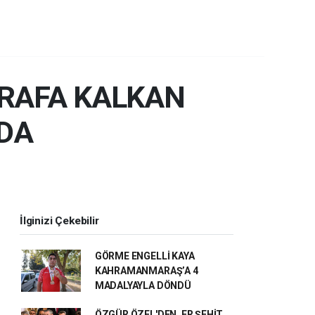
 RAFA KALKAN
DA
İlginizi Çekebilir
GÖRME ENGELLİ KAYA
KAHRAMANMARAŞ’A 4
MADALYAYLA DÖNDÜ
ÖZGÜR ÖZEL'DEN, ER ŞEHİT