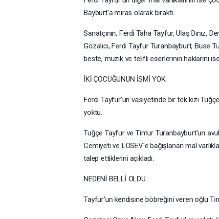
Ferdi Tayfur'un diğer mal varlıklarının ise ço
Bayburt'a miras olarak bıraktı.
Sanatçının, Ferdi Taha Tayfur, Ulaş Dınız, De
Gözalıcı, Ferdi Tayfur Turanbayburt, Buse Tu
beste, müzik ve telifli eserlerinin haklarını is
İKİ ÇOCUĞUNUN İSMİ YOK
Ferdi Tayfur'un vasiyetinde bir tek kızı Tu
yoktu.
Tuğçe Tayfur ve Timur Turanbayburt'un avukatı
Cemiyeti ve LÖSEV'e bağışlanan mal varlıkla
talep ettiklerini açıkladı.
NEDENİ BELLİ OLDU
Tayfur'un kendisine böbreğini veren oğlu Ti