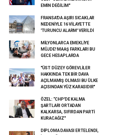
EMİN DEĞİLİM"
FRANSA'DA AŞIRI SICAKLAR
NEDENİYLE 16 VİLAYETTE
'TURUNCU ALARM' VERİLDİ
MİLYONLARCA EMEKLİYE
MÜJDE! MAAŞ FARKLARI BU
GECE HESAPLARDA
"ÜST DÜZEY GÖREVLİLER
HAKKINDA TEK BİR DAVA
AÇILMAMIŞ OLMASI BU ÜLKE
AÇISINDAN YÜZ KARASIDIR"
ÖZEL: “CHP'DE KALMA
ŞARTLARI ORTADAN
KALKARSA, SIFIRDAN PARTİ
KURACAĞIZ"
DİPLOMA DAVASI ERTELENDİ,