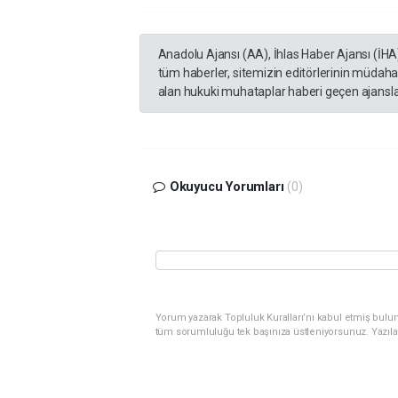
Anadolu Ajansı (AA), İhlas Haber Ajansı (İHA
tüm haberler, sitemizin editörlerinin müdaha
alan hukuki muhataplar haberi geçen ajanslar
Okuyucu Yorumları
(0)
Yorum yazarak Topluluk Kuralları’nı kabul etmiş bulunu
tüm sorumluluğu tek başınıza üstleniyorsunuz. Yazıla