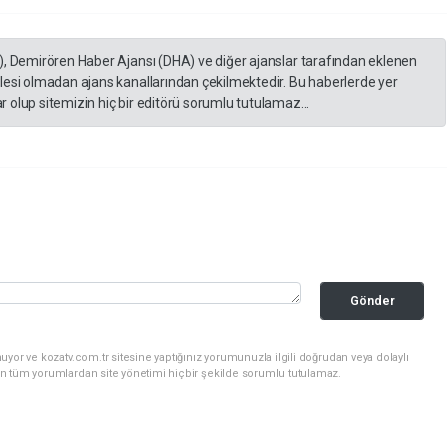
), Demirören Haber Ajansı (DHA) ve diğer ajanslar tarafından eklenen
lesi olmadan ajans kanallarından çekilmektedir. Bu haberlerde yer
 olup sitemizin hiç bir editörü sorumlu tutulamaz...
Gönder
yor ve kozatv.com.tr sitesine yaptığınız yorumunuzla ilgili doğrudan veya dolaylı
n tüm yorumlardan site yönetimi hiçbir şekilde sorumlu tutulamaz.