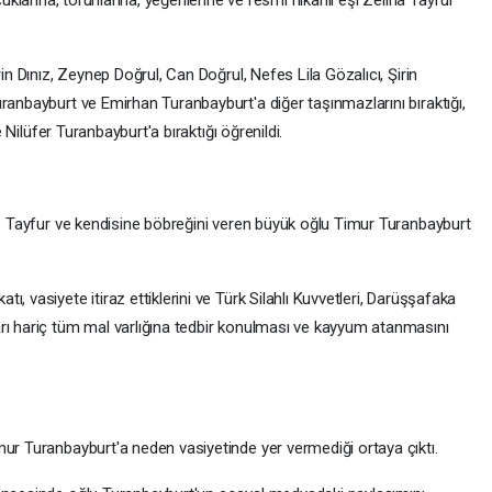
cuklarına, torunlarına, yeğenlerine ve resmi nikahlı eşi Zeliha Tayfur
rin Dınız, Zeynep Doğrul, Can Doğrul, Nefes Lila Gözalıcı, Şirin
ranbayburt ve Emirhan Turanbayburt'a diğer taşınmazlarını bıraktığı,
e Nilüfer Turanbayburt'a bıraktığı öğrenildi.
ğçe Tayfur ve kendisine böbreğini veren büyük oğlu Timur Turanbayburt
, vasiyete itiraz ettiklerini ve Türk Silahlı Kuvvetleri, Darüşşafaka
rı hariç tüm mal varlığına tedbir konulması ve kayyum atanmasını
mur Turanbayburt'a neden vasiyetinde yer vermediği ortaya çıktı.