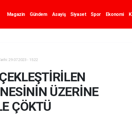
Magazin
Gündem
Asayiş
Siyaset
Spor
Ekonomi
K
rihi: 29.07.2023 - 15:22
RÇEKLEŞTİRİLEN
İNESİNİN ÜZERİNE
LE ÇÖKTÜ