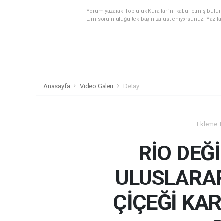
Yorum yazarak Topluluk Kuralları’nı kabul etmiş bulunu
tüm sorumluluğu tek başınıza üstleniyorsunuz. Yazıla
Anasayfa
Video Galeri
Detay
Ekleme Ta
RİO DEĞİ
ULUSLARA
ÇİÇEĞİ KA