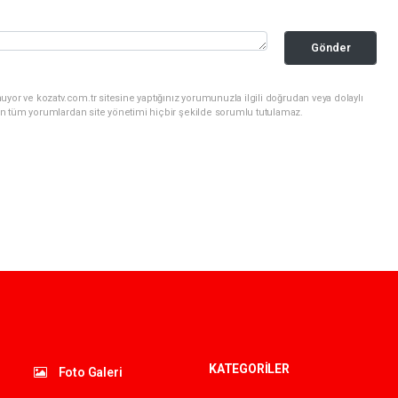
Gönder
yor ve kozatv.com.tr sitesine yaptığınız yorumunuzla ilgili doğrudan veya dolaylı
n tüm yorumlardan site yönetimi hiçbir şekilde sorumlu tutulamaz.
KATEGORİLER
Foto Galeri