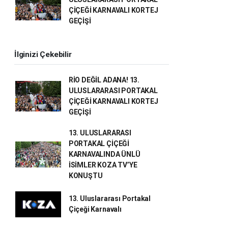
ÇİÇEĞİ KARNAVALI KORTEJ
GEÇİŞİ
İlginizi Çekebilir
RİO DEĞİL ADANA! 13.
ULUSLARARASI PORTAKAL
ÇİÇEĞİ KARNAVALI KORTEJ
GEÇİŞİ
13. ULUSLARARASI
PORTAKAL ÇİÇEĞİ
KARNAVALINDA ÜNLÜ
İSİMLER KOZA TV’YE
KONUŞTU
13. Uluslararası Portakal
Çiçeği Karnavalı