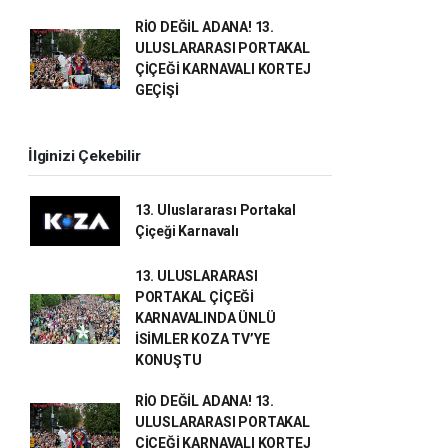
RİO DEĞİL ADANA! 13.
ULUSLARARASI PORTAKAL
ÇİÇEĞİ KARNAVALI KORTEJ
GEÇİŞİ
İlginizi Çekebilir
13. Uluslararası Portakal
Çiçeği Karnavalı
13. ULUSLARARASI
PORTAKAL ÇİÇEĞİ
KARNAVALINDA ÜNLÜ
İSİMLER KOZA TV’YE
KONUŞTU
RİO DEĞİL ADANA! 13.
ULUSLARARASI PORTAKAL
ÇİÇEĞİ KARNAVALI KORTEJ