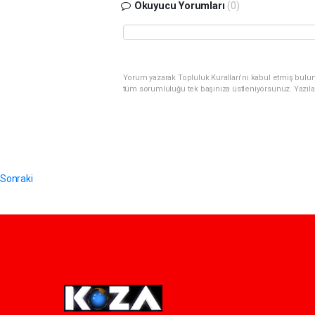
Okuyucu Yorumları
(0)
Yorum yazarak Topluluk Kuralları’nı kabul etmiş bulunu
tüm sorumluluğu tek başınıza üstleniyorsunuz. Yazıla
Sonraki
Pro-0.036