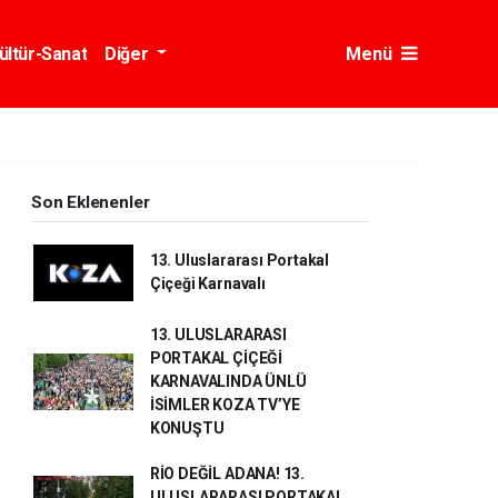
ültür-Sanat
Diğer
Menü
Son Eklenenler
13. Uluslararası Portakal
Çiçeği Karnavalı
13. ULUSLARARASI
PORTAKAL ÇİÇEĞİ
KARNAVALINDA ÜNLÜ
İSİMLER KOZA TV’YE
KONUŞTU
RİO DEĞİL ADANA! 13.
ULUSLARARASI PORTAKAL