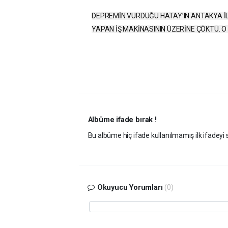
DEPREMİN VURDUĞU HATAY’IN ANTAKYA İL
YAPAN İŞ MAKİNASININ ÜZERİNE ÇÖKTÜ. 
Albüme ifade bırak !
Bu albüme hiç ifade kullanılmamış ilk ifadeyi s
Okuyucu Yorumları
(0)