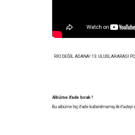
RİO DEĞİL ADANA! 13. ULUSLARARASI P
Albüme ifade bırak !
Bu albüme hiç ifade kullanılmamış ilk ifadeyi s