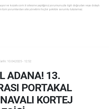
yor ve kozatv.com.tr sitesine yaptığınız yorumunuzla ilgili doğrudan veya dolaylı
n tüm yorumlardan site yönetimi hiçbir şekilde sorumlu tutulamaz.
rihi: 10.04.2025 - 12:52
L ADANA! 13.
RASI PORTAKAL
RNAVALI KORTEJ