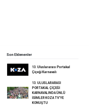
Son Eklenenler
13. Uluslararası Portakal
Çiçeği Karnavalı
13. ULUSLARARASI
PORTAKAL ÇİÇEĞİ
KARNAVALINDA ÜNLÜ
İSİMLER KOZA TV’YE
KONUŞTU