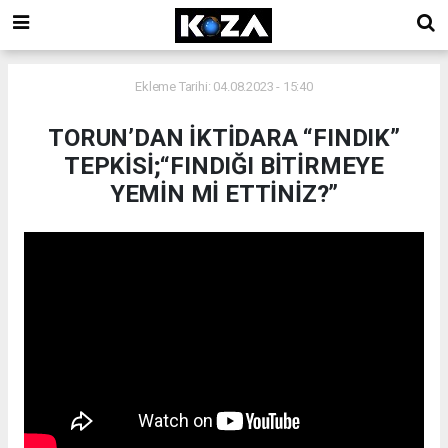
Ekleme Tarihi: 04.08.2023 - 15:40
TORUN’DAN İKTİDARA “FINDIK”
TEPKİSİ;“FINDIĞI BİTİRMEYE
YEMİN Mİ ETTİNİZ?”