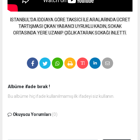
İSTANBUL'DA İDDİAYA GÖRE TAKSİCİ İLE ARALARINDA ÜCRET
TARTIŞMASI ÇIKAN YABANCI UYRUKLU KADIN, SOKAK
ORTASINDA YERE UZANIP ÇIĞLIK ATARAK SOKAĞI İNLETTİ.
Albüme ifade bırak !
Bu albüme hiç ifade kullanılmamış ilk ifadeyi siz kullanın.
Okuyucu Yorumları
(0)